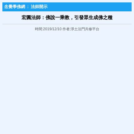
念覺學佛網
:
法師開示
宏圓法師：佛說一乘教，引發眾生成佛之種
時間:2019/12/10 作者:淨土法門共修平台