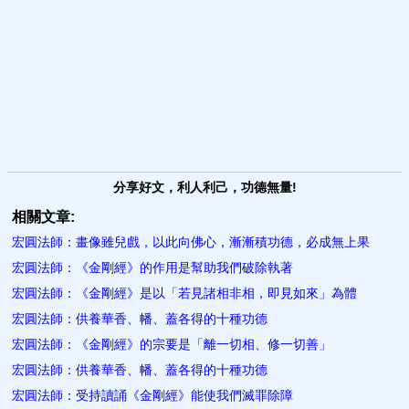
分享好文，利人利己，功德無量!
相關文章:
宏圓法師：畫像雖兒戲，以此向佛心，漸漸積功德，必成無上果
宏圓法師：《金剛經》的作用是幫助我們破除執著
宏圓法師：《金剛經》是以「若見諸相非相，即見如來」為體
宏圓法師：供養華香、幡、蓋各得的十種功德
宏圓法師：《金剛經》的宗要是「離一切相、修一切善」
宏圓法師：供養華香、幡、蓋各得的十種功德
宏圓法師：受持讀誦《金剛經》能使我們滅罪除障