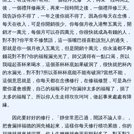
後，一個禮拜修兩天，再來一段時間之後，一個禮拜修三天。
我告訴你不得了，一年之後你就不得了。因為你每天在念佛，
每天在收入，可是你開銷很少。你每個月收入港幣五萬元，開
銷才一萬元，每個月可以存四萬元，你很快就成為有錢的人，
對不對?你平常不修禁語，這一張嘴巴很喜歡說別人的過失，
那就是你一個月收入五萬元，但是開銷十萬元，你永遠都不夠
錢花對不對?你的福報漏光光了。師父講得有一點口渴，所以
我端起茶杯來喝水，這個茶杯杯底如果破洞了，很快就把杯內
的水漏光，對不對?所以茶杯杯底能不能有破洞?當然不能，
這個意思就是，你每天都在念佛修行，在修福修慧，可是為什
麼你還會感覺，自己的福報不好?你漏掉太多的福報了，損了
太多的福報了。所以你人生走得坎坎坷坷，做起事來處處有障
緣。
因此要好好的修行，「靜坐常思己過，閒談不論人非」，
把會漏掉福德的洞先補起來，這樣你每天修行積功累德，你的
福德就越來越深厚，你人生種種就會平安順利多了，對不對?