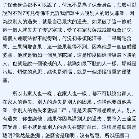
了保全身命都不可以說了，何況不是為了保全身命，怎麼可以
說對不對?可見得佛不允許我們眾生去說別人的過失罪業，因
為說別人的過失，就是自己最大的過失。如果破了這一條戒，
這一個人就失去了優婆塞戒，受了在家菩薩戒戒體就會消失。
這個人連暖法都不能得到，何況初果須陀洹果、二果斯陀含
果、三果阿那含果，這一些果報得不到。因為他是一個破戒優
婆塞，他就是猶如一個臭旃陀羅，這是印度四姓階級最下賤的
人。也就是說一個破戒的人，就猶如最下賤的人一樣。垢就是
污垢、煩惱的意思，結也是煩惱，就是一個煩惱很重的優婆
塞。
所以出家人也一樣，在家人也一樣，都不可以說出家人、
在家人的過失。別人的過失是別人的因果，你講他要跟他共
業，拿別人的過失來懲罰自己，這是天底下最愚痴的人。別人
有過失，你去講他，結果你因為講別人的過失，要墮入三途受
苦受難，這不就是拿別人的過失在懲罰自己。這樣是愚痴還是
聰明?當然是愚痴，怎麼會是聰明，沒有智慧。所以謹護口