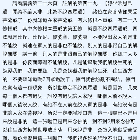
請看講義第二十六頁，註解的第四十九，【靜坐常思己
過，閒談不論人非，此為不說四眾過】，諸位在家菩薩如果受
菩薩戒了，你就知道在家菩薩戒，有六條根本重戒，有二十八
條輕戒，其中六條根本重戒的第五條，就是不說四眾過戒。四
眾就是比丘、比丘尼、優婆塞、優婆夷，不要說出家人的是非
不能說，就連在家人的是非也不能說。別人的是非跟自己的解
脫無關，講一遍，別人的是非跟自己的解脫無關。你聽了太多
的是非，你反而障礙不能解脫。凡是能幫助我們解脫生死的，
勉勵我們，我們要聽，凡是會妨礙我們解脫生死，往生西方
的，不要聽知道嗎?四眾過說了，佛門就會紛亂不團結。佛門
確實有這一種現象，所以世尊定不說四眾過。就是因為，凡夫
每一個人都有過失，誰沒有過失讓人家說，哪個人前不說人，
哪個人後沒人說。有誰不在人前在說人家的是非，有誰沒有是
非讓人家在背後說。所以一定要謹護口業，這一張嘴巴不是用
來說是非的，這一張嘴巴是用來念佛的，對不對?用來念佛可
以往生西方極樂世界成菩薩，用來說是非，會墮入地獄受苦受
難。看你怎麼用這一張嘴巴，我們很多好的話說不出口。就是