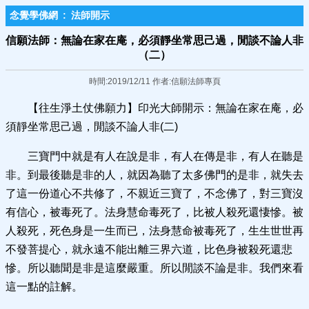
念覺學佛網
:
法師開示
信願法師：無論在家在庵，必須靜坐常思己過，閒談不論人非
（二）
時間:2019/12/11 作者:信願法師專頁
【往生淨土仗佛願力】印光大師開示：無論在家在庵，必
須靜坐常思己過，閒談不論人非(二)
三寶門中就是有人在說是非，有人在傳是非，有人在聽是
非。到最後聽是非的人，就因為聽了太多佛門的是非，就失去
了這一份道心不共修了，不親近三寶了，不念佛了，對三寶沒
有信心，被毒死了。法身慧命毒死了，比被人殺死還悽慘。被
人殺死，死色身是一生而已，法身慧命被毒死了，生生世世再
不發菩提心，就永遠不能出離三界六道，比色身被殺死還悲
慘。所以聽聞是非是這麼嚴重。所以閒談不論是非。我們來看
這一點的註解。