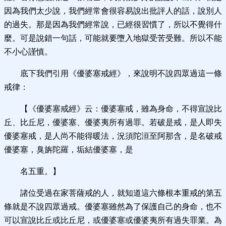
因為我們太少說，我們經常會很容易說出批評人的話，說別人
的過失。那是因為我們經常說，已經很習慣了，所以不覺得什
麼。可是說錯一句話，可能就要墮入地獄受苦受難。所以不能
不小心謹慎。
底下我們引用《優婆塞戒經》，來說明不說四眾過這一條
戒律：
【《優婆塞戒經》云：優婆塞戒，雖為身命，不得宣說比
丘、比丘尼，優婆塞、優婆夷所有過罪。若破是戒，是人即失
優婆塞戒，是人尚不能得暖法，況須陀洹至阿那含，是名破戒
優婆塞，臭旃陀羅，垢結優婆塞，是
名五重。】
諸位受過在家菩薩戒的人，就知道這六條根本重戒的第五
條就是不說四眾過戒。優婆塞雖然為了保護自己的身命，也不
可以宣說比丘或比丘尼，或優婆塞或優婆夷所有過失罪業。為