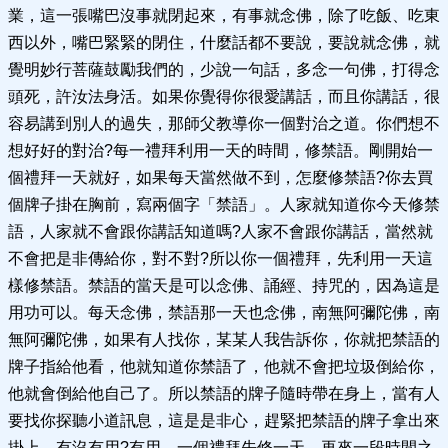
業，這一張嘴巴沒事就閉起來，有事就念佛，除了吃飯、吃東
西以外，嘴巴緊緊的閉住，什麼話都不要說，要說就念佛，就
覺明妙行菩薩鼓勵我們的，少說一句話，多念一句佛，打得念
頭死，許汝法身活。如果你覺得你很愛講話，而且你講話，很
容易講到別人的過失，那師父教導你一個對治之道。你們想不
想好好的對治?每一禮拜利用一天的時間，修禁語。剛開始一
個禮拜一天就好，如果每天當然做不到，怎麼修禁語?你去買
個牌子掛在胸前，寫兩個字「禁語」。人家就知道你今天修禁
語，人家就不會跟你講話知道嗎?人家不會跟你講話，當然就
不會把是非傳給你，對不對?所以你一個禮拜，先利用一天這
樣修禁語。禁語的當天是可以念佛、誦經、持咒的，因為這是
用功可以。每天念佛，禁語那一天也念佛，南無阿彌陀佛，南
無阿彌陀佛，如果有人找你，某某人我告訴你，你就把禁語的
牌子指給他看，他就知道你禁語了，他就不會把垃圾倒給你，
他就會倒給他自己了。所以禁語的牌子隨時帶在身上，當有人
要找你探聽小道訊息，這是是非心，趕緊把禁語的牌子拿出來
掛上，有沒有用?有用。一個禮拜先修一天，再來一段時間之