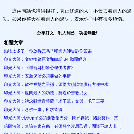
這兩句話也講得很好，真正修道的人，不會去看別人的過
失。如果你整天在看別人的過失，表示你心中有很多煩惱。
分享好文，利人利己，功德無量!
相關文章:
動物太多了，你放得完嗎？印光大師告訴你答案
印光大師：文鈔摘錄原文和白話 34.勸閱經典
印光大師：《誡吾鄉初發心學佛者書》
印光大師：安胎保胎必須要做的事情
印光大師：欲生福慧之子孫，須從大積陰德廣行方便中求
印光大師：世間最大的功德，莫過於善教兒女
印光大師：禮念觀世音菩薩「求子疏」文與「求子三要」
印光大師：念佛一事，所求皆得
印光大師:凡佛弟子必須要敦倫盡分，閑邪存誠，諸惡莫作，眾
信願法師：無論在家在庵，必須靜坐常思己過，閒談不論人非（