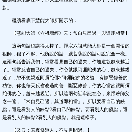
對。
繼續看底下慧能大師所開示的：
【慧能大師《六祖壇經》云：常自見己過，與道即相當】
這兩句話也講得太棒了。禪宗六祖慧能大師是一個開悟的
祖師，很了不起。他所說的話，跟菩薩說的話可說完全一樣。
這兩句話告訴我們，經常看見自己的過失，你離道就越來越近
了。經常反省自己的過失，你心就跟阿彌陀佛的心，越來越親
近了，想不想親近阿彌陀佛?阿彌陀佛的名號，有斷惡修善的
功德。你也每天反省改過向善，斷惡修善，你的心當然跟阿彌
陀佛的心，越來越親近。所以這兩句話牢記在心，來跟著師父
念一遍，「常自見己過，與道即相當」。所以要看自己的缺
點，還是看別人的缺點?看自己的缺點。要看別人的優點，還
是看別人的缺點?看別人的優點。就是這樣子。
【又云：若真修道人，不見世間過。】