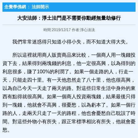
念覺學佛網
:
法師開示
大安法師：淨土法門是不需要你動經無量劫修行
時間:2019/12/17 作者:淨心淡淡
我們常常迷惑得只知道小得小失，而不知道大得大失。
所以這裡就用商人販賣商品來比較，一個商人用一塊錢投
資下去，結果得到兩塊錢的利息，他一定很高興，以為得到的
利息很多，賺了100%的利潤了。如果一個走路的人，行走一
天，只能走四十里。有一天他忽然走了八十里，他也很高興，
以為自己今天一天走了兩天的路。對這些日常生活中身外的東
西有點得就很高興。如果一個商人投資兩塊錢，結果最後只得
到一塊錢，他就會不高興，很憂愁，以為虧本了。如果一個行
路的人，走兩天只走了一天的路程，他也會憂愁自己耽誤了時
間。對這些外物小有所失，跟正常標準相比有所失，他就會憂
愁。