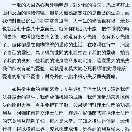
一般的人因為心向外物奔跑，對外物的得失，馬上就有正
面和反面的情緒體驗。但是人最應該關注的是自己的生命，而
我們對自己的生命卻常常會遺忘。人一生的光陰很有限，最多
也就活七十歲八十歲而已。就算你能活八十歲，把你睡眠的時
間去掉，吃喝拉撒去掉之後，你還有多少光陰。沒有多少光陰
了。但你卻是在糊糊塗塗的過你的生活。在吃喝住行中，汩沒
了自己的靈性。為了得到世間的東西拍賣了我們的靈魂，拍賣
了我們的良知，使我們的法身慧命永劫沉淪。這麼重大的損失
我們卻沒有感到憂愁，這就是哀莫大於心死啊!我們對最應該
憂慮的事情不憂慮，對身外的一點小得小失反而去憂慮。
如果從生命的層面來看，今生遇到了淨土法門，這是我們
法身慧命的誕生，我們成佛機緣的成熟。我們無量劫來難以解
決的輪迴大事，今生要把它了斷。如果我們對淨土法門的功德
利益，阿彌陀佛建立淨土法門，釋迦牟尼佛慈悲宣揚淨土法門
的究竟利益能夠了知，這才是大幸。了知之後生起信願，念佛
行持，得以橫超三界，究竟快速成佛，所得到的利益極大，我