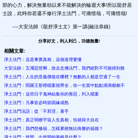
部的心力，解決無量劫以來不能解決的輪迴大事!所以龍舒居
士說，此時你若還不修行淨土法門，可痛惜哉，可痛惜哉!
----大安法師《龍舒淨土文》第一講(融法恭錄)
分享好文，利人利己，功德無量!
相關文章:
淨土法門：這是事實真相，這個道理要懂
大安法師：五濁惡世啊，捨去念佛法門，我們絕對不可能得到救
淨土法門：人生的意義價值在哪裡？無數的人都是空過了一生
淨土法門：閻羅王那裡檔案很齊全，你一生當中點點滴滴都賴不
淨土法門：這些日子鬼神結集你的善惡，列入檔案
淨土法門：凡事皆必時節因緣成熟
淨土法門法語：從「不邪淫」著手
淨土法門：真正明瞭宇宙人生真相，你就得大自在
淨土法門：我們想修福，怎樣累積無比殊勝的福德？
淨土法門：世間、出世間的善根是什麼？