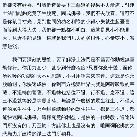
們卻沒有歡喜。對我們造業要下三惡道的後果不去憂慮，對淨
土法門能夠究竟了生脫死、圓成佛果，我們不去欣喜。這可不
是你鼠目寸光，見到世間的功名利祿的小得小失就生起憂喜，
而等到大得大失，我們卻一點都不明白。這就是見小不能見
大，見近不能見遠，這就是我們凡夫的劣根性，心量狹小，智
慧短淺。
我們要深刻的思惟，要了解淨土法門是不需要你動經無量
劫修行。你用力甚少，甚少到什麼程度?只要你念十聲，而你
所收穫的功德卻大不可思議，不可用語言來表達。這就是你永
脫輪迴，你快速成佛，你到西方極樂世界去就是阿鞞跋致的菩
薩，不退轉的菩薩。不退轉包括位不退、行不退、念不退，這
三不退就等於是等覺菩薩。無論是什麼樣的眾生往生，不僅人
道的眾生往生，乃至蜎飛蠕動類的眾生往生，都是三不退，都
能快速圓成佛果。這樣究竟的利益，是佛的一代時教，通途法
門所沒有的，乃至於十方諸佛土也是沒有的，唯阿彌陀佛的大
悲願力所建構的淨土法門所獨具。