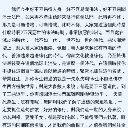
我們今生好不容易得人身，好不容易聞佛法，好不容易聞
淨土法門，如果再不產生信願來修行這個法門，此時再不修，
那真是可痛惜哉，可痛惜哉。此時不修。大家知道這個此時是
什麼時啊?五濁惡世的末法時期，非常險惡的時代。而且處在
減劫的時代，一代不如一代，一世不如一世的時代。惡法漸漸
增上，惡人被大家所推崇、佩服，善人越來越沒有市場的時
代，善法越來越邊緣化的時代。儒家文化被邊緣化，乃至於佛
法最後要在這個地球上消失，是這麼一個時代。在這個時候你
不抓住這個百千萬劫難以遭遇的時機，緊緊地抓住這句名號，
帶業往生，那你今生錯過的就是一失永失啊!今生不能念佛求
生西方極樂世界，對絕大多數人來說，都是要下三惡道的。到
了三惡道里，你再想聞淨土法門萬難啊!到地獄道里，一天萬
死萬生，沒有閒暇，無間啊!我們了解了這樣的緊迫程度，一
定要抓住這句佛號，好好的修行。對我們這一世的人身來說，
功名利祿、妻兒子女，都是夢幻泡影，不值得我們去執著。唯
有這句阿彌陀佛名號，才是我們的命根子，才值得我們傾注全