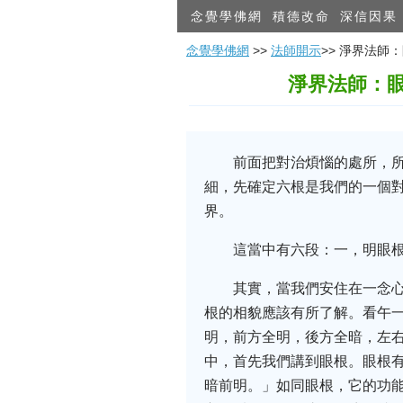
念覺學佛網
積德改命
深信因果
念覺學佛網
>>
法師開示
>> 淨界法
淨界法師：
前面把對治煩惱的處所，
細，先確定六根是我們的一個
界。
這當中有六段：一，明眼
其實，當我們安住在一念
根的相貌應該有所了解。看午
明，前方全明，後方全暗，左
中，首先我們講到眼根。眼根
暗前明。」如同眼根，它的功