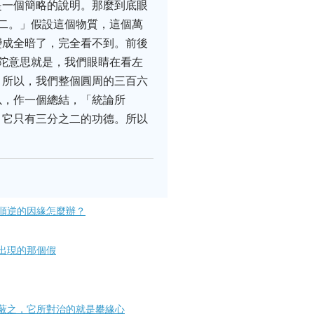
是一個簡略的說明。那麼到底眼
二。」假設這個物質，這個萬
變成全暗了，完全看不到。前後
陀意思就是，我們眼睛在看左
。所以，我們整個圓周的三百六
以，作一個總結，「統論所
，它只有三分之二的功德。所以
順逆的因緣怎麼辦？
現​的那個假
蔽之，它所對治的就是攀緣心