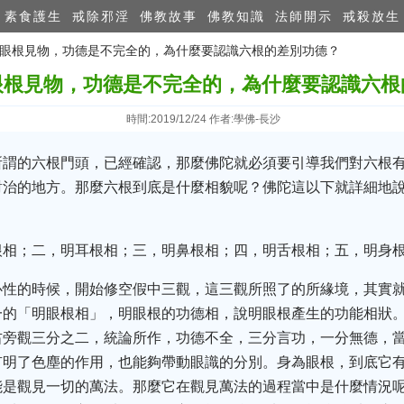
素食護生
戒除邪淫
佛教故事
佛教知識
法師開示
戒殺放生
師：眼根見物，功德是不完全的，為什麼要認識六根的差別功德？
眼根見物，功德是不完全的，為什麼要認識六根
時間:2019/12/24 作者:學佛-長沙
所謂的六根門頭，已經確認，那麼佛陀就必須要引導我們對六根
對治的地方。那麼六根到底是什麼相貌呢？佛陀這以下就詳細地
根相；二，明耳根相；三，明鼻根相；四，明舌根相；五，明身根
心性的時候，開始修空假中三觀，這三觀所照了的所緣境，其實
一的「明眼根相」，明眼根的功德相，說明眼根產生的功能相狀
右旁觀三分之二，統論所作，功德不全，三分言功，一分無德，
有明了色塵的作用，也能夠帶動眼識的分別。身為眼根，到底它有
能是觀見一切的萬法。那麼它在觀見萬法的過程當中是什麼情況呢