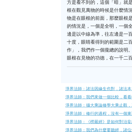
方是看不到的，這個「暗」就
根在觀見萬物的時候是什麼情
物是在眼根的前面，那麼眼根
的情況是，一個是全明，一個
邊是以中線為準，往左邊是一
十度，眼睛看得到的範圍是二
作」，我們作一個攏總的說明
眼根在見物的功德，在一千二
淨界法師：諸法因緣生也對，諸法本
淨界法師：我們來做一個比較，​看
淨界法師：攝大乘論修學大乘止觀，
淨界法師：修行的過程，沒有一個東
淨界法師：《楞嚴經》是如何對治妄
淨界法師：我們為什麼要聽經​，諸