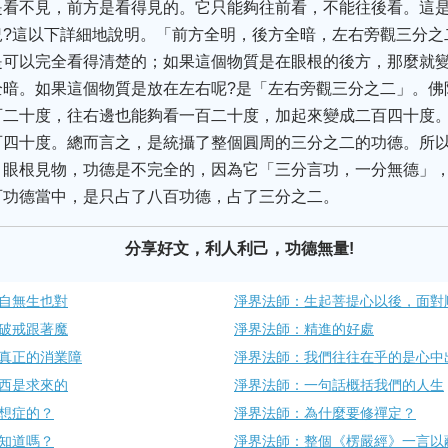
是看不見，前方是看得見的。它只能夠往前看，不能往後看。這
況?這以下詳細地說明。「前方全明，後方全暗，左右旁觀三分之
是可以完全看得清楚的；如果這個物質是在眼根的後方，那麼就
全暗。如果這個物質是放在左右呢?是「左右旁觀三分之二」。佛
百二十度，往右邊也能夠看一百二十度，加起來變成二百四十度
百四十度。總而言之，是統攝了整個圓周的三分之二的功德。所
。眼根見物，功德是不完全的，因為它「三分言功，一分無德」
百功德當中，是只占了八百功德，占了三分之二。
分享好文，利人利己，功德無量!
​自無生也對
淨界法師：生起菩提心以後，面對
看破戒跟著魔
淨界法師：精進的好處
真正的消業障
淨界法師：我們往往在乎的是心中出
西是求​來的
淨界法師：一句話概括我們的人生
想症的？
淨界法師：為什麼要修禪定？
位知道嗎？
淨界法師：整個《楞嚴經》一言以