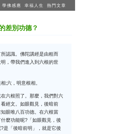
學佛感應
幸福人生
熱門文章
的差別功德？
有所認識。佛陀講經是由粗而
說明，帶我們進入到六根的世
相;六，明意根相。
就在六根照了。那麼，我們對六
。看經文。如眼觀見，後暗前
當知眼唯八百功德。在六根當
什麼功能呢?「如眼觀見，後
?是「後暗前明」，就是它後