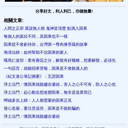
分享好文，利人利己，功德無量!
相關文章:
人間之正邪 莫說無人曉 鬼神皆清楚 點滴入因果
每個人的面目不同，其因果也不一樣
因果從不會虧待你，台灣第一尊肉身菩薩的故事
海濤法師：如何幫助不信因果的家人
嘎瑪仁波切：業有善惡之分，解脫有好幾種，想要解脫，必須先
一句惡言，就能招來苦報，因果是不會饒過人的
《紀文達公筆記摘要》：互證因果
淨土法門：懂因果就能趨吉避凶，害人之心不可有，防人之心也
淨土法門：起心動念想改變因果，無非是造業而已
呷絨多吉上師：人人都需要的因果正見
發心造廟，要注意這些，因果是不能欺騙的
淨土法門：懂因果就能趨吉避凶