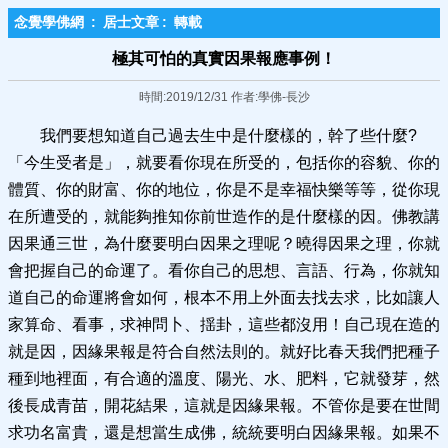
念覺學佛網
:
居士文章
:
轉載
極其可怕的真實因果報應事例！
時間:2019/12/31 作者:學佛-長沙
我們要想知道自己過去生中是什麼樣的，幹了些什麼?
「今生受者是」，就要看你現在所受的，包括你的容貌、你的
體質、你的財富、你的地位，你是不是幸福快樂等等，從你現
在所遭受的，就能夠推知你前世造作的是什麼樣的因。佛教講
因果通三世，為什麼要明白因果之理呢？曉得因果之理，你就
會把握自己的命運了。看你自己的思想、言語、行為，你就知
道自己的命運將會如何，根本不用上外面去找去求，比如讓人
家算命、看事，求神問卜、揺卦，這些都沒用！自己現在造的
就是因，因緣果報是符合自然法則的。就好比春天我們把種子
種到地裡面，有合適的溫度、陽光、水、肥料，它就發芽，然
後長成青苗，開花結果，這就是因緣果報。不管你是要在世間
求功名富貴，還是想當生成佛，統統要明白因緣果報。如果不