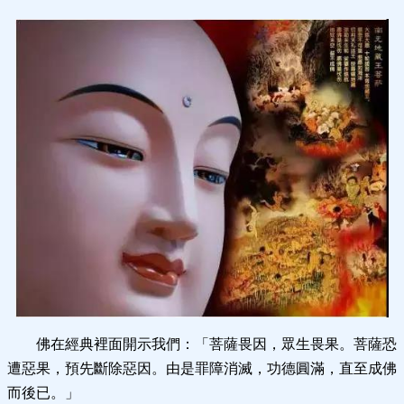
佛在經典裡面開示我們：「菩薩畏因，眾生畏果。菩薩恐
遭惡果，預先斷除惡因。由是罪障消滅，功德圓滿，直至成佛
而後已。」