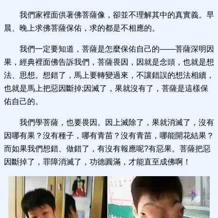
我們家裡面供著佛菩薩像，卻並不理解其中的真實義。早
晨、晚上求佛菩薩保佑，求的都是不相應的。
我們一定要知道，菩薩是怎麼保佑自己的——菩薩深明因
果，經典裡面佛告訴我們，菩薩畏因，因就是念頭，也就是想
法、思想。想錯了，馬上要轉變過來，不讓錯誤的想法相續，
也就是馬上把惡因斷掉;因滅了，果就沒有了，菩薩是這樣保
佑自己的。
我們學菩薩，也要畏因。因上滅除了，果就消滅了，沒有
因哪有果？沒有種子，哪有青苗？沒有青苗，哪能開花結果？
而如果我們想錯、做錯了，有沒有報應呢?有惡果。菩薩把惡
因斷掉了，罪障消滅了，功德圓滿，才能直至成佛啊！