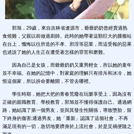
郭旭，29歲，來自吉林省遼源市，爺爺奶奶曾經賣過熟
食燒雞，父親以前做過廚師。此時的她帶著這顆巨大的腫瘤站
在台上，懺悔以往所造的不孝、邪淫等惡業，而這受報的惡果
也述說了她的人生正在遭受著怎樣的罪苦和磨難。
因為自己是女孩，而爺爺奶奶又重男輕女，所以她的童年
並不幸福。在她的記憶中，對家庭的理解只有排斥和冰冷，她
恨這個家，所以拚命要離開，不管去哪裡。
學生時期，她把大把的青春荒廢在玩樂享受上，因為沒有
正確的親職教育、學校教育，郭旭並不懂得保護自己。通過網
路，她結識了第一個男友，並與其發生性關係，導致墮胎，留
下終身的傷害;通過男友，她「重新」認識了這個社會，不再
滿足現有的一切，急切地要躋身於上流社會，於是災禍便隨之