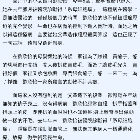
圖片中的小女孩叫劉欣怡，今年8歲，遼寧省遼中縣人。
她在去年臘月被醫院診斷得「系母細胞瘤」，這種病在醫學上
是無法醫治的，僅僅幾個月的時間，劉欣怡的臉不僅被腫瘤壓
迫的完全變形，生命也在病魔的控制下進入倒計時。而她之所
以得這種怪病，全要從她父輩造作殘忍殺業算起，這也正應了
一句古話：遠報兒孫近報身。
在劉欣怡的母親懷她的時候，家裡為了賺錢，買貉子、貂
的幼崽進行養殖，養大後扒皮賣皮毛。而為了讓皮毛光亮，賣
得好價，家裡又承包魚塘，專門餵食貉子、貂，一來二去，為
了掙錢，劉欣怡一家所殺害的動物不計其數。
而這家人沒有想到的是，父輩造下的殺業，卻報應在年幼
無知的孩子身上。沒有得病前，劉欣怡經常自殘，扒手指蓋和
指頭上的皮，即使扒的血淋淋也不知道疼;身上離奇長出像動
物一樣的汗毛。去年年末，劉欣怡被醫院診斷得「系母細胞
瘤」，腫瘤長在腦動脈血管上，無法像其他病人一樣通過化
療、放療，做手術延長生命。