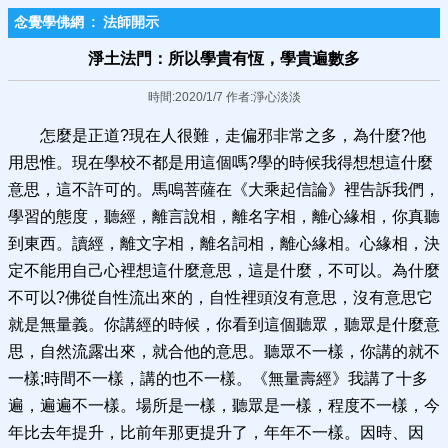
念覺學佛網
:
法師開示
淨土法門：所以學貴有恆，學貴遍數多
時間:2020/1/7 作者:淨心淡淡
怎麼是正道?現在人很難，走偏邪非常之多，為什麼?他
用思惟。現在學校不都是用這個嗎?學的時候我得想想這什麼
意思，這不許可的。馬鳴菩薩在《大乘起信論》裡告訴我們，
學習的態度，聽經，離言說相，離名字相，離心緣相，你真聽
到東西。讀經，離文字相，離名詞相，離心緣相。心緣相，決
定不能用自己心裡想這什麼意思，這是什麼，不可以。為什麼
不可以?佛從自性流出來的，自性裡頭沒有意思，沒有意思它
就是無量義。你講經的時候，你看到這個聽眾，聽眾是什麼意
思，自然流露出來，就合他的意思。聽眾不一樣，你講的就不
一樣;時間不一樣，講的也不一樣。《無量壽經》我講了十多
遍，遍遍不一樣。場所是一樣，聽眾是一樣，程度不一樣，今
年比去年提升，比前年那更提升了，年年不一樣。因時、因