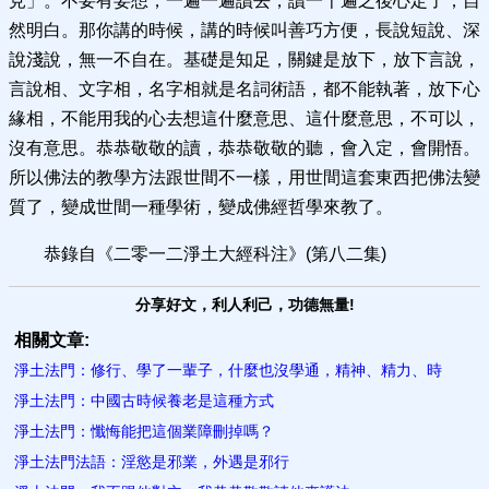
見」。不要有妄想，一遍一遍讀去，讀一千遍之後心定了，自
然明白。那你講的時候，講的時候叫善巧方便，長說短說、深
說淺說，無一不自在。基礎是知足，關鍵是放下，放下言說，
言說相、文字相，名字相就是名詞術語，都不能執著，放下心
緣相，不能用我的心去想這什麼意思、這什麼意思，不可以，
沒有意思。恭恭敬敬的讀，恭恭敬敬的聽，會入定，會開悟。
所以佛法的教學方法跟世間不一樣，用世間這套東西把佛法變
質了，變成世間一種學術，變成佛經哲學來教了。
恭錄自《二零一二淨土大經科注》(第八二集)
分享好文，利人利己，功德無量!
相關文章:
淨土法門：修行、學了一輩子，什麼也沒學通，精神、精力、時
淨土法門：中國古時候養老是這種方式
淨土法門：懺悔能把這個業障刪掉嗎？
淨土法門法語：淫慾是邪業，外遇是邪行