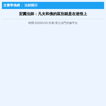
念覺學佛網
:
法師開示
宏圓法師：凡夫和佛的區別就是在迷悟上
時間:2020/1/10 作者:淨土法門共修平台