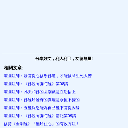
分享好文，利人利己，功德無量!
相關文章:
宏圓法師：發菩提心修學佛道，才能拔除生死大苦
宏圓法師：《佛說阿彌陀經》第08講
宏圓法師：凡夫和佛的區別就是在迷悟上
宏圓法師：佛經所詮釋的真理是永恆不變的
宏圓法師：五種報恩能為自己種下菩提因緣
宏圓法師：《佛說阿彌陀經》講記第09講
修持《金剛經》『無所住心』的有效方法！