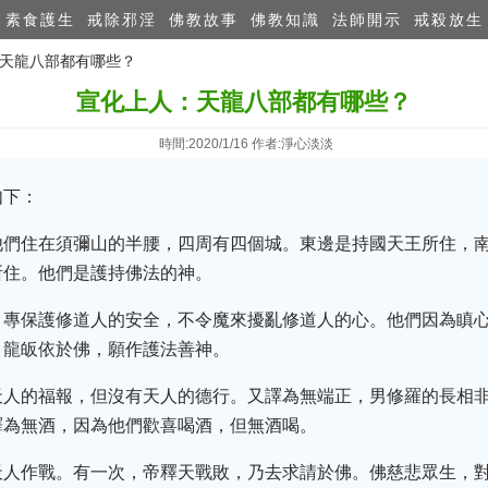
素食護生
戒除邪淫
佛教故事
佛教知識
法師開示
戒殺放生
：天龍八部都有哪些？
宣化上人：天龍八部都有哪些？
時間:2020/1/16 作者:淨心淡淡
如下：
他們住在須彌山的半腰，四周有四個城。東邊是持國天王所住，
所住。他們是護持佛法的神。
。專保護修道人的安全，不令魔來擾亂修道人的心。他們因為瞋
。龍皈依於佛，願作護法善神。
天人的福報，但沒有天人的德行。又譯為無端正，男修羅的長相
譯為無酒，因為他們歡喜喝酒，但無酒喝。
天人作戰。有一次，帝釋天戰敗，乃去求請於佛。佛慈悲眾生，