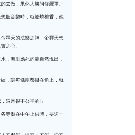
教的去做，果然大勝阿修羅軍。
天想聽音樂時，就燃燒檀香，他
是帝釋天的法樂之神。帝釋天想
三寶之心。
海水，海里應死的龍自然現出，
干縷，讓每條龍都掛在角上，就
，這是很不公平的!」
，各寺廟在中午上供時，要送一