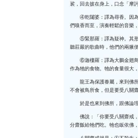
裟，回去披在身上，口念「摩
④乾闥婆：譯為尋香。因
們嗅香而至，演奏輕鬆的音樂
⑤緊那羅：譯為疑神。其
聽莊嚴的歌曲時，他們的兩腋
⑥迦樓羅：譯為大鵬金翅
作為牠的食物。牠的食量很大
龍王為保護眷屬，來到佛
不會被鳥所食，但是要受八關
於是也來到佛所，跟佛論
佛說：「你要受八關齋戒
分齋飯給牠們吃。牠也皈依佛