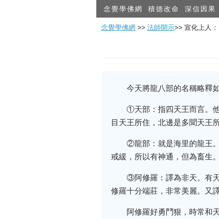
念覺學佛網
積德改命
深信因果
念覺學佛網
>>
法師開示
>> 宣化上人
今天將龍八部的名稱略釋
①天部：指四天王而言。
目天王所住，北邊是多聞天王
②龍部：就是海里的龍王
戒緩，所以有神通，但為畜生
③阿修羅：譯為非天。有
修羅十分端莊，非常美麗。又
阿修羅好勇鬥狠，時常和