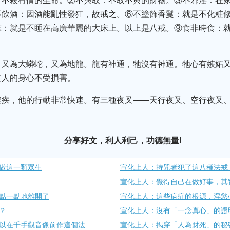
：不殺有情的生命。②不與取：不取不與的財物。③不邪淫：在
不飲酒：因酒能亂性發狂，故戒之。⑥不塗飾香鬘：就是不化粧
床：就是不睡在高廣華麗的大床上。以上是八戒。⑨食非時食：
。
，又為大蟒蛇，又為地龍。龍有神通，牠沒有神通。牠心有嫉妬
道人的身心不受損害。
速疾，他的行動非常快速。有三種夜叉——天行夜叉、空行夜叉
分享好文，利人利己，功德無量!
做這一類眾生
宣化上人：持咒者犯了這八種法戒
宣化上人：覺得自己在做好事，其
點一點地離開了
宣化上人：這些病症的根源，淫慾
？
宣化上人：沒有「一念真心」的證
以在千手觀音像前作這個法
宣化上人：揭穿「人為財死」的秘