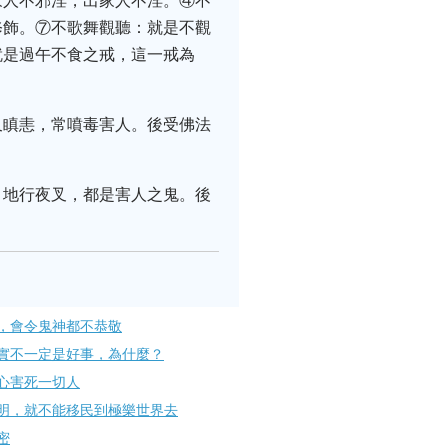
家人不邪淫，出家人不淫。④不
修飾。⑦不歌舞觀聽：就是不觀
就是過午不食之戒，這一戒為
又瞋恚，常噴毒害人。後受佛法
、地行夜叉，都是害人之鬼。後
，會令鬼神都不恭敬
實不一定是好事，為什麼？
心害死一切人
明，就不能移民到極樂世界去
密