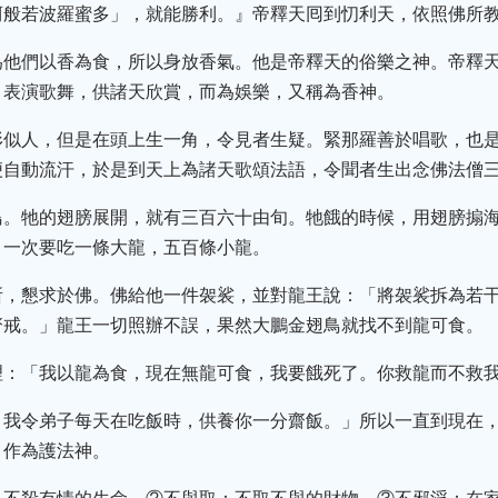
訶般若波羅蜜多」，就能勝利。』帝釋天囘到忉利天，依照佛所
為他們以香為食，所以身放香氣。他是帝釋天的俗樂之神。帝釋
，表演歌舞，供諸天欣賞，而為娛樂，又稱為香神。
形似人，但是在頭上生一角，令見者生疑。緊那羅善於唱歌，也
便自動流汗，於是到天上為諸天歌頌法語，令聞者生出念佛法僧
鳥。牠的翅膀展開，就有三百六十由旬。牠餓的時候，用翅膀搧
，一次要吃一條大龍，五百條小龍。
所，懇求於佛。佛給他一件袈裟，並對龍王說：「將袈裟拆為若
齋戒。」龍王一切照辦不誤，果然大鵬金翅鳥就找不到龍可食。
理：「我以龍為食，現在無龍可食，我要餓死了。你救龍而不救我
，我令弟子每天在吃飯時，供養你一分齋飯。」所以一直到現在
，作為護法神。