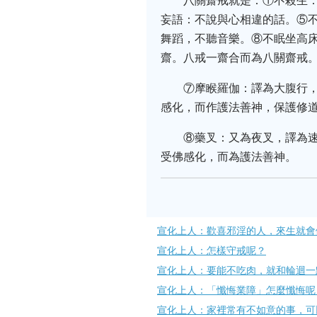
八關齋戒就是：①不殺生
妄語：不說與心相違的話。⑤
舞蹈，不聽音樂。⑧不眠坐高
齋。八戒一齋合而為八關齋戒
⑦摩睺羅伽：譯為大腹行
感化，而作護法善神，保護修
⑧藥叉：又為夜叉，譯為
受佛感化，而為護法善神。
宣化上人：歡喜邪淫的人，來生就會
宣化上人：怎樣守戒呢？
宣化上人：要能不吃肉，就和輪迴一
宣化上人：「懺悔業障」怎麼懺悔呢
宣化上人：家裡常有不如意的事，可