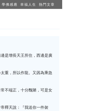
學佛感應
幸福人生
熱門文章
南邊是增長天王所住，西邊是廣
心太重，所以作龍。又因為乘急
非常不端正，十分醜陋，可是女
對帝釋天說：『我送你一件袈