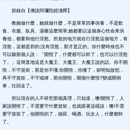
節錄自【佛說阿彌陀經淺釋】
教她做什麼，她就做什麼，不是單單四事供養，不是飲
食、衣服、臥具、湯藥這麼簡單;她都要以這個身心性命來供
養他，都要和他行淫慾。所差的地方就在行淫慾這個地方，有
淫慾，這都是邪的;沒有淫慾，那才是正的。你什麼時候也不
可以聽那個人說：「開悟了，什麼都可以幹了，也可以行淫慾
了。」這簡直地這是大魔王、大魔王、大魔王說的話。你不開
悟，不守規矩，那是你不懂;你開悟，你懂了，卻明知故犯，
再不守規矩，不守戒律，那你開悟，開個什麼悟?變成開倒
車，往回走了。
所以現在的人不研究那個真理，只知道，噢!開悟了，人
家說開悟了，不需要守什麼規矩，也就跟著這樣說：噢!不需
要守規矩了，他開悟的了，抽菸、喝酒、玩女人，什麼都幹
了。