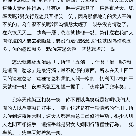
這種夫妻的性行為，只有握一握手這就算了，這是夜摩天。兜
率天呢?男女行淫慾只互相笑一笑，因為那個地方的天人平時
不笑的。為什麼不笑呢?因為情慾太輕了，幾乎沒有情慾了。
在六欲天天上，越高一層，慾念就越輕一點。為什麼在我們人
間修道的人要去欲斷愛，要沒有這個慾念呢?也就因為你慾念
多，你的愚痴就多一點;你若慾念輕，智慧就增加一點。
慾念就屬於五濁惡世，所謂「五濁」，什麼「濁」呢?就
是這個「慾念」是最污濁，最不乾淨的東西。所以在天上四王
天的這種慾念，這種情慾和我們人間一樣的，忉利天比較四王
天就輕一點，夜摩天就互相握一握手，「夜摩執手兜率笑」。
兜率天他就互相笑一笑，你不要以為笑就是好啊!我們人
間的人以為笑就是好事，「笑」也就是有一種情慾的作用，所
以你到這夜摩天啊，這天人都是願意自己修行用功，很少人與
人之間互相握手，這握手就是男女夫婦間行這種性行為。「兜
率笑」，兜率天對著笑一笑。