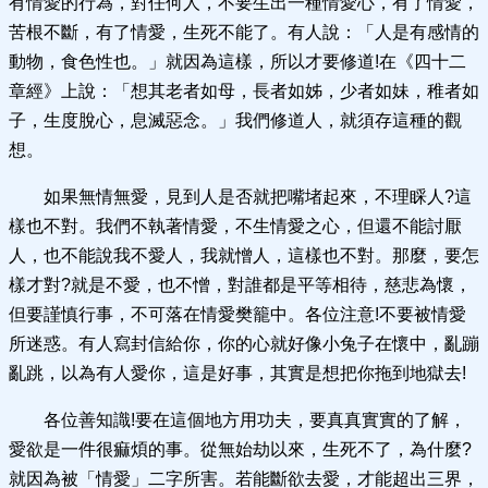
有情愛的行為，對任何人，不要生出一種情愛心，有了情愛，
苦根不斷，有了情愛，生死不能了。有人說：「人是有感情的
動物，食色性也。」就因為這樣，所以才要修道!在《四十二
章經》上說：「想其老者如母，長者如姊，少者如妹，稚者如
子，生度脫心，息滅惡念。」我們修道人，就須存這種的觀
想。
如果無情無愛，見到人是否就把嘴堵起來，不理睬人?這
樣也不對。我們不執著情愛，不生情愛之心，但還不能討厭
人，也不能說我不愛人，我就憎人，這樣也不對。那麼，要怎
樣才對?就是不愛，也不憎，對誰都是平等相待，慈悲為懷，
但要謹慎行事，不可落在情愛樊籠中。各位注意!不要被情愛
所迷惑。有人寫封信給你，你的心就好像小兔子在懷中，亂蹦
亂跳，以為有人愛你，這是好事，其實是想把你拖到地獄去!
各位善知識!要在這個地方用功夫，要真真實實的了解，
愛欲是一件很痲煩的事。從無始劫以來，生死不了，為什麼?
就因為被「情愛」二字所害。若能斷欲去愛，才能超出三界，