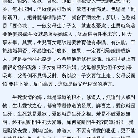
財欲、色慾、名欲、食慾、睡欲。財欲使人一天到晚想中彩
券、無本取利，但縱使富可敵國，依然不會滿足。色慾是「刮
骨鋼刀」，把骨髓都糟蹋掉了，就會百病叢生，所以，色慾就
是「要命欲」。一般父母生了子女，就晝夜憂慮，生男就急著
要他娶媳婦;生女就急著要她嫁人，認為這兩件事未完，即大
事未畢。其實，生兒育女應該是要教育他有學識、有技能。至
於結婚與否，不必擔心那麼多。如果，一定要他娶媳婦或嫁
人，就是要他往死路走，不希望他們修行成佛。現在世界上有
個很奇怪的現象：子女如果不結婚，父母都反對;但子女如果
吸毒，父母倒不見得反對。所以說：子女要往上走，父母反而
怕;要往下流，反而高興，這就是做父母糊塗的地方。
生死愛情的海，就是障道的根本。修道人，無論對人或對
物，生出愛欲之心，都會障礙修道的發展。詳言之，愛欲就是
生死，生死就是愛欲，愛欲就是生死之根。若是不破愛欲無
明，終不能離開生死大愛海。如何能離開生死?簡單得很，就
是斷欲去愛，別無他法。修道人，不要有情愛的思想，更不能