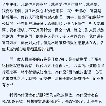
了生脫死。凡是你所願意的，就是愛;你所討厭的，就是憎。
我喜歡這個，就生出愛心;我煩惡那個，就生出憎心。這都是
情感用事。修行人不套用情感來處理一切事，但也不能像關帝
公似的，坐在那裡繃著臉，給他叩頭，他也不睬你。對人要和
藹，要有禮貌，不可貢高我慢，目空一切。總之，對人要以慈
悲為懷，方便為門，處處為人著想，令人生歡喜心，我們還有
這口氣在，就要對人好，但是不應該有情愛的思想摻在內。各
位!切記切記!這是很重要的法門。
問：做人最主要的行為是什麼?答：是去欲斷愛，不要年
紀輕輕就恣縱貪慾。現代西方社會裡，七、八歲的小孩也懂得
行淫之事，將來都變成短命鬼。為什麼?因為他的生理、心理
尚未成熟之時，就把小苗割去，這種子將來變成痞子，絕不會
有收成。
我們為什麼會有煩惱?因為自私的緣故。為什麼會有自
私?因為有欲，故想盡辦法來保護它，深恐它跑了。若是對它