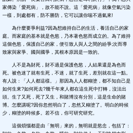
家傳染「愛死病」，故不能不說。這「愛死病」就像空氣污染
一樣，到處都有，防不勝防，它可以讓你喘不過氣來!
為什麼要爭利益?因為想維持自己的生活，養活自己的家
庭。而家庭的基本就是色慾，乃本著色慾而成立的。為了維持
這個色慾，保護自己的家，便引致人與人之間的紛爭;次而導
致家與家爭、國與國爭，其根本原因是一致的。
人不是為財死，財不過是保護色慾，人結果還是為色而
死。被色迷了就有生死，不迷，就了生死，差別就在這一點。
有人說：「人人都這樣。」那因為人人都糊塗，都不知自己是
如何生來?如何死去?幾千年來人都在這生死中打轉，沒法出
頭。生了又死，死了又生，和賭博沒有分別，這是生命的賭
博。怎麼講呢?因你忽然明白了，忽然又糊塗了。明白的時候
少，糊塗的時候多。若不信，你可研究研究。
這個煩惱都是由「無明」來的，無明就是慾念，包括了：