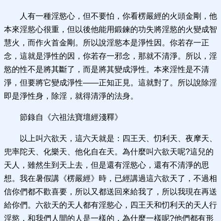
人有一種淫慾心，但不要怕，你看楞嚴經的火頭金剛，他
本來淫慾心很重，但以後他能用鍛鍊的功失將淫慾的火變成智
慧火，而作火首金剛。所以說淫慾本是淨性因。你若存一正
念，這就是淨性的因，你若存一邪念，那就不清淨。所以，淫
慾的性不是將其斷了，而是將其變成淨性。本來淫性是不清
淨，但要將它變成淨性——正知正見。這就對了。所以說除淫
即是淨性身，除淫，就得清淨的法身。
節錄自《六祖法寶壇經淺釋》
以上叫六欲天，這六天就是：四王天、忉利天、夜摩天、
兜率陀天、化樂天、他化自在天。為什麼叫六欲天呢?這兒的
天人，雖然生到天上去，但是還有淫慾心，還有不清淨的思
想。我在暑假講《楞嚴經》時，已經講過這六欲天了，不過相
信你們都不歡喜要，所以又都送回來給我了，所以我現在再送
給你們。六欲天的天人都有淫慾心，四王天和忉利天的天人行
淫慾，和我們人間的人是一樣的，為什麼一樣呢?他們都有形