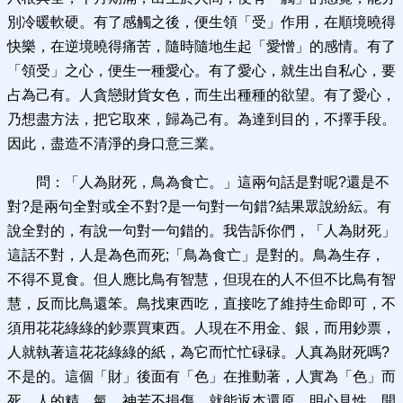
別冷暖軟硬。有了感觸之後，便生領「受」作用，在順境曉得
快樂，在逆境曉得痛苦，隨時隨地生起「愛憎」的感情。有了
「領受」之心，便生一種愛心。有了愛心，就生出自私心，要
占為己有。人貪戀財貨女色，而生出種種的欲望。有了愛心，
乃想盡方法，把它取來，歸為己有。為達到目的，不擇手段。
因此，盡造不清淨的身口意三業。
問：「人為財死，鳥為食亡。」這兩句話是對呢?還是不
對?是兩句全對或全不對?是一句對一句錯?結果眾說紛紜。有
說全對的，有說一句對一句錯的。我告訴你們，「人為財死」
這話不對，人是為色而死;「鳥為食亡」是對的。鳥為生存，
不得不覓食。但人應比鳥有智慧，但現在的人不但不比鳥有智
慧，反而比鳥還笨。鳥找東西吃，直接吃了維持生命即可，不
須用花花綠綠的鈔票買東西。人現在不用金、銀，而用鈔票，
人就執著這花花綠綠的紙，為它而忙忙碌碌。人真為財死嗎?
不是的。這個「財」後面有「色」在推動著，人實為「色」而
死。人的精、氣、神若不損傷，就能返本還原，明心見性，開