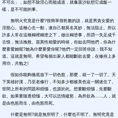
不可出」，如想不除淫心而能成道，就像蒸沙欲想它成飯一
樣，是不可能的事。
無明火究竟是什麼?很簡單很乾脆的說，就是男貪女愛的
淫慾心。這種心念一動，連自己都莫名其妙，無法阻止。所以
許多人常在這種糊裡糊塗之下，做出糊塗事，所謂一失足成千
古恨，無法挽救。當異性相愛的時候，你如去問他們，你為什
麼要愛她呢?她為什麼要愛你呢?他們一定回答你說：我不知
道。這就是無明。希望每個出家人都能斷欲去愛，在修持上多
用功，共勉之!
假如你能夠徹底放下一切色慾，那麼，就一了一切了。天
下英雄好漢，乃至老修行，不知多少都被美色這一關迷住了。
世間上所有的問題和煩惱，也源於此。想要斷煩惱，先要斷
欲。如果要隨逐煩惱，大可以恣情縱慾，為所欲為……人，就
是由色慾而生，由色慾而死。
什麼是無明?就是無所明了，什麼也不明了。無明究竟是