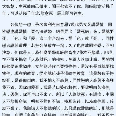
大智慧，生死能由己做主，閻王都管不了你。那時願意活幾千
年，可以活幾千年;若願意死，馬上即可往生。
各位想一想，爭名奪利有何意思?現代男女又講愛情，同
性戀也講愛情，要合法結婚，結果弄出「愛死病」來，愛就要
死。「色」和「愛」這二字合起來，愛「色」就「死」。同性
戀者說其道理：若把公鼠放在一起，久了也會成同性戀，互相
洩慾。但你是人，為什麼要學低級的畜生?我本不願講，但現
在不得不揭穿「人為財死」的秘密，免得人迷頭迷腦。男的到
時候要追求物件，女的到時候也要找物件，還沒有長成就要找
物件。現在的教育，從小就給孩子灌輸性教育，這是教孩子快
點死，是很顛倒的。我不怕人不高興，同性戀的人高興不高興
我不管。因你想愛死，我是苦口婆心救你，要你明白苦海無
邊，否則，你再也出不來了。所以「人為財死」有語病，中國
人不願揭穿講，明知不對但不講，掩耳盜鈴，以為塞住耳，鈴
就不響了。我願講人不願聽的話，若只講你愛聽的話，那就是
諂媚。所謂「良藥苦口利於病，忠言逆耳利於行」，我不忍大