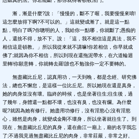
想聽真的法。你若能斷，那你就得著頓教法門。
漸，漸是什麼?說：「慢慢的，斷不了喔，我要慢慢來唷!
這怎麼放得下啊?不可以的。」這就變成漸了。就是這一點
點，明白了嗎?你聰明的人，我給你一點哪，你就斷了;愚痴的
人，還捨不得，放不下。說：「這，我不相信這是真法，我不
相信這是頓教。」所以我從來就不講嘛!你若相信，你早就成
佛了;就因為你不相信，所以到現在還拖泥帶水，在六道輪迴
里轉!你願意轉，你就轉去羅!誰也不勉強你一定不要轉的。
無盡藏比丘尼，認真用功，一天到晚，都是念經、研究佛
法，總也不懈怠，是這樣一位比丘尼。所以她現在還是真身，
她的肉身並沒有壞。臨終的時候，也是坐著往生;往生後，過
了幾年，身體還一點都不壞，也沒有臭，也沒有爛。為什麼
呢?就因為她有修行。她盡用功修行，沒有淫慾心;沒有淫慾
心，雖然是肉身，就變成金剛不壞身，所以坐著就往生了。到
現在，無盡藏比丘尼的真身，還在曲江一廟上，廟的名字我忘
了;不過我見過無盡藏比丘尼的肉身，非常莊嚴，非常之好。