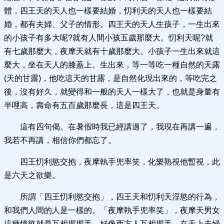
體，四王天的天人也一樣要結婚，忉利天的天人也一樣要結
婚，都有夫婦、父子的情形。四王天的天人生孩子，一生出來
的小孩子有多大呢?就有人間小孩五歲那麼大。忉利天呢?就
有七歲那麼大，夜摩天就有十歲那麼大。小孩子一生出來就這
麼大，坐在天人的膝蓋上。生出來，等一等吃一種自然的天露
(天的甘露)，他吃這天的甘露，是自然化現出來的，等吃完之
後，沒有好久，就變得和一般的天人一樣大了，也就是身量有
半哩高，壽命有五百歲那麼長，這是四王天。
這有四句偈。在暑假時我已經講過了，我現在再講一遍，
我若不再講，相信你們都忘了。
四王忉利慾交抱，夜摩執手兜率笑，化樂熟視他暫視，此
是六天之欲樂。
所謂「四王忉利慾交抱」，四王天和忉利天淫慾的行為，
和我們人間的人是一樣的。「夜摩執手兜率笑」，夜摩天男女
這種情慾就是互相握握手，好像西方人互相握手，在天上夫婦