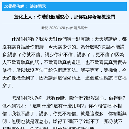
念覺學佛網
:
法師開示
宣化上人：你若能斷淫慾心，那你就得著頓教法門
時間:2020/1/20 作者:清凡居士
什麼叫頓教？我今天對你們講一點真話；天天我講經，都
沒有講真話給你們聽，今天講少少的。為什麼呢?真話不能講
多;講多了你就不信。講少你都不信，講多了，更不信了!因為
人不歡喜聽真的話，不歡喜聽真的道理，也不歡喜真真實實去
修行，所以我沒有法子給你們講真法。我要等著，等機會，今
天好像機會到了，因為講到這個偈頌上，這個道理應該把它揭
穿了。
怎麼叫頓法?頓，就教你斷。斷什麼?斷淫慾心。做得到?
做不到?說：「這叫什麼?這有什麼用啊?」你不相信吧!不相
信，我就不講了，講多，你更不相信。就是這麼多：你頓斷無
明，無明也就是淫慾心。斷得了?斷不了?斷不了，那你就不