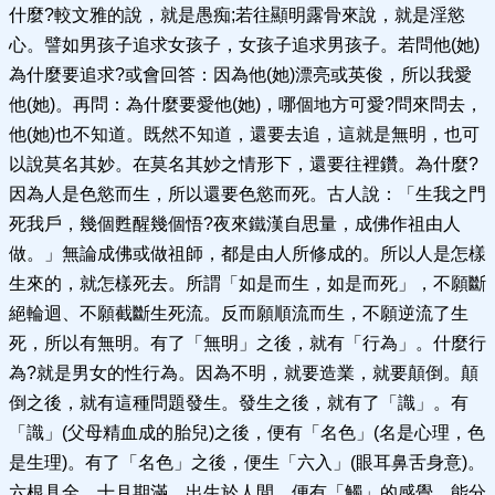
什麼?較文雅的說，就是愚痴;若往顯明露骨來說，就是淫慾
心。譬如男孩子追求女孩子，女孩子追求男孩子。若問他(她)
為什麼要追求?或會回答：因為他(她)漂亮或英俊，所以我愛
他(她)。再問：為什麼要愛他(她)，哪個地方可愛?問來問去，
他(她)也不知道。既然不知道，還要去追，這就是無明，也可
以說莫名其妙。在莫名其妙之情形下，還要往裡鑽。為什麼?
因為人是色慾而生，所以還要色慾而死。古人說：「生我之門
死我戶，幾個甦醒幾個悟?夜來鐵漢自思量，成佛作祖由人
做。」無論成佛或做祖師，都是由人所修成的。所以人是怎樣
生來的，就怎樣死去。所謂「如是而生，如是而死」，不願斷
絕輪迴、不願截斷生死流。反而願順流而生，不願逆流了生
死，所以有無明。有了「無明」之後，就有「行為」。什麼行
為?就是男女的性行為。因為不明，就要造業，就要顛倒。顛
倒之後，就有這種問題發生。發生之後，就有了「識」。有
「識」(父母精血成的胎兒)之後，便有「名色」(名是心理，色
是生理)。有了「名色」之後，便生「六入」(眼耳鼻舌身意)。
六根具全，十月期滿，出生於人間，便有「觸」的感覺，能分