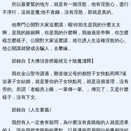
所以最要緊的地方，就是有一個淫慾，他有淫慾心，盡行
不淨行，這就是魔;他不貪錢，沒有淫慾，那就是真的。
他專門公開對大家這麼講：喔!你前生是我的什麼太太
啊，是我的娘娘啊，你是我的什麼啊，我做過皇帝啊，你怎麼
樣怎麼樣子。公開對大家這麼講，就引誘人生這種淫慾的心。
他公開講就變成去騙人，去攀緣。
節錄自【大佛頂首楞嚴經五十陰魔淺釋】
我在金山聖寺講過，難道做父母的都想子女快點死嗎?逼
迫著子女結婚，就是要你的子女快點死，就是這個道理，沒有
旁的。所謂「老貓房上睡，一輩傳一輩。」傳完了，又是什麼
樣子，沒有下文。
節錄自《人生要義》
我想有人一定會有疑問，為什麼沒有貪嗔痴的人就是證果
的人。現在我把貪嗔痴的重點，以最通俗而易明白的事相說給