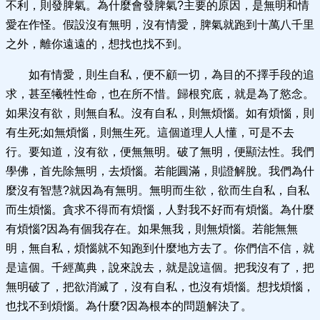
不利，則發脾氣。為什麼會發脾氣?主要的原因，是無明和情
愛在作怪。假設沒有無明，沒有情愛，脾氣就跑到十萬八千里
之外，離你遠遠的，想找也找不到。
如有情愛，則生自私，便不顧一切，為目的不擇手段的追
求，甚至犧牲性命，也在所不惜。歸根究底，就是為了慾念。
如果沒有欲，則無自私。沒有自私，則無煩惱。如有煩惱，則
有生死;如無煩惱，則無生死。這個道理人人懂，可是不去
行。要知道，沒有欲，便無無明。破了無明，便顯法性。我們
學佛，首先除無明，去煩惱。若能圓滿，則證解脫。我們為什
麼沒有智慧?就因為有無明。無明而生欲，欲而生自私，自私
而生煩惱。貪求不得而有煩惱，人對我不好而有煩惱。為什麼
有煩惱?因為有個我存在。如果無我，則無煩惱。若能無無
明，無自私，煩惱就不知跑到什麼地方去了。你們信不信，就
是這個。千經萬典，說來說去，就是說這個。把我沒有了，把
無明破了，把欲消滅了，沒有自私，也沒有煩惱。想找煩惱，
也找不到煩惱。為什麼?因為根本的問題解決了。