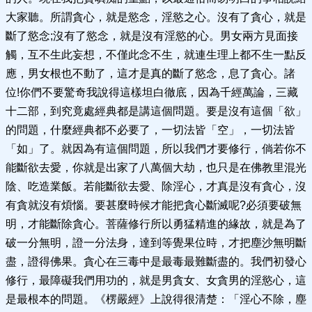
大家聽。所謂貪心，就是慾念，淫慾之心。沒有了貪心，就是
斷了慾念;沒有了慾念，就是沒有淫慾的心。男女兩方見面接
觸，互不生此妄想，不僅此念不生，就連生理上都不生一點反
應，男女根也不動了，這才是真的斷了慾念，息了貪心。諸
位!你們不要驚奇我說得這樣坦白徹底，因為千經萬論，三藏
十二部，到究竟處經典都是講這個問題。要是沒有這個「欲」
的問題，什麼經典都不必要了，一切法皆「空」，一切法皆
「如」了。就因為有這個問題，所以我們才要修行，倘若你不
能斷欲去愛，你就是出家了八萬個大劫，也只是在佛教里混光
陰、吃造業飯。若能斷欲去愛、除淫心，才真是沒有貪心，沒
有貪就沒有煩惱。要甚麼時候才能把貪心斷滅呢?必須要破無
明，才能斷除貪心。菩薩修行所以勇猛精進的緣故，就是為了
破一分無明，證一分法身，達到等覺果位時，才把塵沙無明斷
盡，證得佛果。貪心在三毒中是最毒最難斷盡的。我們初發心
修行，最障礙我們用功的，就是男貪女、女貪男的淫慾心，這
是最根本的問題。《楞嚴經》上說得很清楚：「淫心不除，塵