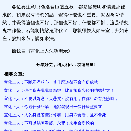
各位要注意!財色名食睡這五欲，都是從無明和情愛那裡
來的。如果沒有情慾的話，覺得什麼也不重要。就因為有情
慾，才覺得這個也不好，那個也不好，什麼都不對，這是情慾
鬼在作怪。若能將情慾鬼降伏了，那就很快入如來室，升如來
座，披如來衣，說如來法。
節錄自《宣化上人法語開示》
分享好文，利人利己，功德無量!
相關文章:
宣化上人：不斷邪淫的心，修什麼道都不會有所成就
宣化上人：你們多去講講這部經，比布施多少錢的功德都大！
宣化上人：不要以為念〈大悲咒〉沒有用，在你生命有危險時，
宣化上人：你造什麼罪業，地獄就現出一個什麼監獄來
宣化上人：人的身體若懂得修養，則身不會老，且不會死
宣化上人：不可以躺著看經、念咒！來生會變蛇的！