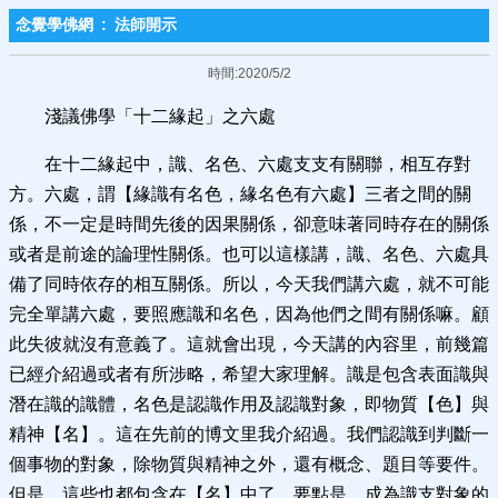
念覺學佛網
:
法師開示
時間:2020/5/2
淺議佛學「十二緣起」之六處
在十二緣起中，識、名色、六處支支有關聯，相互存對
方。六處，謂【緣識有名色，緣名色有六處】三者之間的關
係，不一定是時間先後的因果關係，卻意味著同時存在的關係
或者是前途的論理性關係。也可以這樣講，識、名色、六處具
備了同時依存的相互關係。所以，今天我們講六處，就不可能
完全單講六處，要照應識和名色，因為他們之間有關係嘛。顧
此失彼就沒有意義了。這就會出現，今天講的內容里，前幾篇
已經介紹過或者有所涉略，希望大家理解。識是包含表面識與
潛在識的識體，名色是認識作用及認識對象，即物質【色】與
精神【名】。這在先前的博文里我介紹過。我們認識到判斷一
個事物的對象，除物質與精神之外，還有概念、題目等要件。
但是，這些也都包含在【名】中了。要點是，成為識支對象的