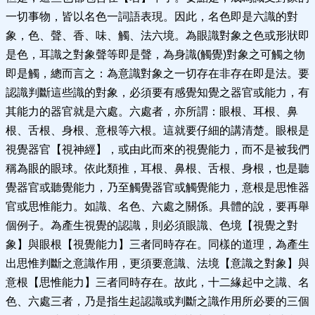
一切事物，皆以名色一詞語表現。因此，名色即是六識的對
象，色、聲、香、味、觸、法六境。為眼識對象之色或形狀即
是色，耳識之對象聲等即是聲，為身識(觸覺)對象之可觸之物
即是觸，總而言之：為意識對象之一切存在非存在即是法。要
認識判斷這些識的對象，必須要有感覺知覺之器官或能力，有
其能力的器官就是六處。六處者，亦所謂：眼根、耳根、鼻
根、舌根、身根、意根等六根。這就要仔細的講清楚。眼根是
視覺器官【視神經】，或由此而來的視覺能力，而不是被我們
稱為眼的眼球。依此類推，耳根、鼻根、舌根、身根，也是聽
覺器官或聽覺能力，乃至觸覺器官或觸覺能力，意根是思惟器
官或思惟能力。如識、名色、六處之關係。具體的說，要再舉
個例子。為產生視覺的認識，則必須眼識、色境【視覺之對
象】與眼根【視覺能力】三者同時存在。同樣的道理，為產生
出思惟判斷之意識作用，更須要意識、法境【意識之對象】與
意根【思惟能力】三者同時存在。故此，十二緣起中之識、名
色、六處三者，乃是指生起認識或判斷之識作用所必要的三個