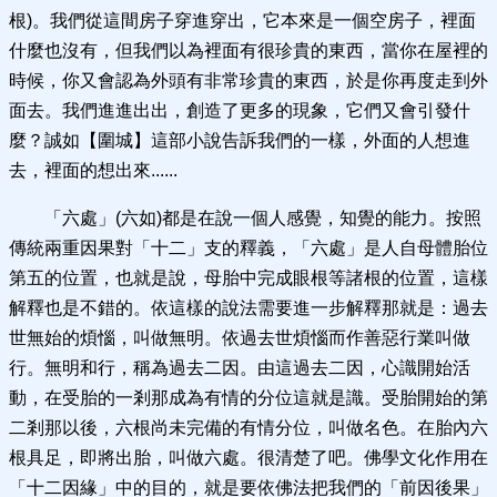
根)。我們從這間房子穿進穿出，它本來是一個空房子，裡面
什麼也沒有，但我們以為裡面有很珍貴的東西，當你在屋裡的
時候，你又會認為外頭有非常珍貴的東西，於是你再度走到外
面去。我們進進出出，創造了更多的現象，它們又會引發什
麼？誠如【圍城】這部小說告訴我們的一樣，外面的人想進
去，裡面的想出來......
「六處」(六如)都是在說一個人感覺，知覺的能力。按照
傳統兩重因果對「十二」支的釋義，「六處」是人自母體胎位
第五的位置，也就是說，母胎中完成眼根等諸根的位置，這樣
解釋也是不錯的。依這樣的說法需要進一步解釋那就是：過去
世無始的煩惱，叫做無明。依過去世煩惱而作善惡行業叫做
行。無明和行，稱為過去二因。由這過去二因，心識開始活
動，在受胎的一剎那成為有情的分位這就是識。受胎開始的第
二剎那以後，六根尚未完備的有情分位，叫做名色。在胎內六
根具足，即將出胎，叫做六處。很清楚了吧。佛學文化作用在
「十二因緣」中的目的，就是要依佛法把我們的「前因後果」