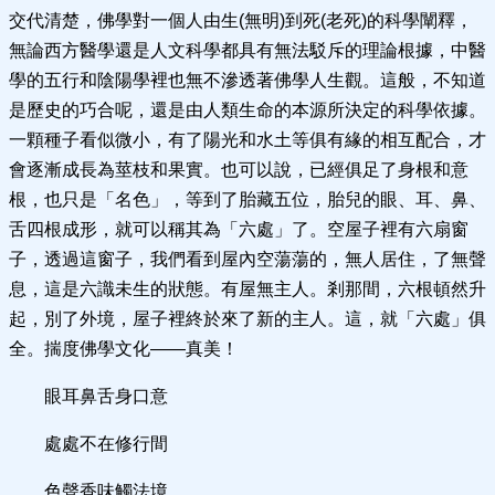
交代清楚，佛學對一個人由生(無明)到死(老死)的科學闡釋，
無論西方醫學還是人文科學都具有無法駁斥的理論根據，中醫
學的五行和陰陽學裡也無不滲透著佛學人生觀。這般，不知道
是歷史的巧合呢，還是由人類生命的本源所決定的科學依據。
一顆種子看似微小，有了陽光和水土等俱有緣的相互配合，才
會逐漸成長為莖枝和果實。也可以說，已經俱足了身根和意
根，也只是「名色」，等到了胎藏五位，胎兒的眼、耳、鼻、
舌四根成形，就可以稱其為「六處」了。空屋子裡有六扇窗
子，透過這窗子，我們看到屋內空蕩蕩的，無人居住，了無聲
息，這是六識未生的狀態。有屋無主人。剎那間，六根頓然升
起，別了外境，屋子裡終於來了新的主人。這，就「六處」俱
全。揣度佛學文化——真美！
眼耳鼻舌身口意
處處不在修行間
色聲香味觸法境