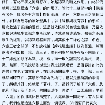
條件，有此三者之同時存在，始起認識判斷之作用。由此我們
就可以這樣描述「六處」的作用了。除此十二緣起中的【緣識
有名色，緣名色有六處】即所謂識、名色、六處三者之關係以
外，在阿含經等的原始聖典中，以【緣根與境有識】的形式，
屢次敘述了認識的過程。這是就依眼根與色境生眼識，乃至依
意根與法境生意識之事所說的，也就是敘述感覺、知覺之認識
發生的經過。以認識過程而言，與其依十二緣起之識、名色、
六處三者之關係，不如說根據【緣根境生識】較為普遍。然而
兩者皆列出根、境、識三者，唯有列舉的順序有所不同罷了，
十二緣起的順序為識、境、根，而一般的認識說則為根、境、
識。然而，同為說明依感覺知覺之認識過程，是否容許如此的
差異存在呢？如前所述，在此認識關係中，根、境、識：三者
既然同時存在，其順序何者為先均可，也就是無所謂的事情
了，糾纏其對，錯就是「著相」了。當我們了解了「六處」及
他和「識」及「名色」的關係以後，再從「十二因緣圖」里看
「六處」的作用就比較清楚了。六處就像一間房子，有六個窗
戶，我們也是透過六根去面對一切境界。(六個窗戶代表六