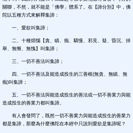
關聯，不然，就不能是「佛學」體系了。在【諦分別】中，佛
陀以五種方式來解釋集諦：
一、愛欲叫集諦；
二、十種煩惱【貪、瞋、痴、驕慢、邪見、疑、昏沉、掉
舉、無慚、無愧】叫集諦；
三、一切不善法叫集諦；
四、一切不善法及能造成投生的三善根(無貪、無瞋、無
痴)叫集諦；
五、一切不善法與能造成投生的善法或一切不善業力與能
造成投生的善業力都叫集諦。
有人會發問了，既然一切不善業力與能造成投生的善業力
都是集諦，那麼為什麼佛陀在本經中只說到愛欲是集諦呢？