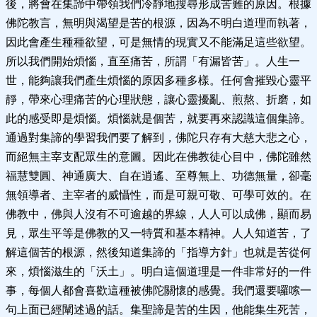
後，將會在集諦中帶領我們冷靜地搜尋形成苦難的原因。根據
佛陀教言，無明與渴望是苦的根源，因為不明白道理而執著，
因此會產生種種欲望，可是無情的現實又不能滿足這些欲望。
所以我們開始煩惱，直至痛苦，所謂「有漏皆苦」。人生一
世，能夠讓我們產生煩惱的原因多種多樣。任何會摧毀心靈平
靜，帶來心理痛苦的心理狀態，讓心靈擾亂、煎熬、折磨，如
此的感受即是煩惱。煩惱就是個苦，就要再來認識這個集諦。
通過對集諦的學習我們要了解到，佛陀只存有大慈大悲之心，
而絕無主宰支配眾生的意圖。因此在佛教徒心目中，佛陀雖然
福慧雙圓、神通廣大、自在逍遙、至尊無上、功德無量，卻毫
無領導者、主宰者的威懾性，而是可親可敬、可學可效的。在
佛教中，佛與人沒有不可逾越的界線，人人可以成佛，顯而易
見，眾生平等是佛教的又一特質和基本精神。人人知道苦，了
解這個苦的根源，然後知道集諦的「指導方針」也就是苦從何
來，煩惱滋生的「沃土」。明白這個道理是一件非常好的一件
事，每個人都會喜歡這種被佛陀關懷的感覺。我們還要囉嗦一
句上面已經闡述過的話。集聖諦是苦的生因，他能集生死苦，