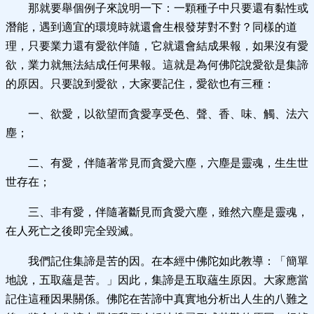
那就要舉個例子來說明一下：一顆種子中只要還有黏性或
潛能，遇到適宜的環境時就還會生根發芽對不對？同樣的道
理，只要業力還有愛欲伴隨，它就還會結成果報，如果沒有愛
欲，業力就無法結成任何果報。這就是為何佛陀說愛欲是集諦
的原因。只要說到愛欲，大家要記住，愛欲也有三種：
一、欲愛，以欲望而貪愛享受色、聲、香、味、觸、法六
塵；
二、有愛，伴隨著常見而貪愛六塵，六塵是靈魂，生生世
世存在；
三、非有愛，伴隨著斷見而貪愛六塵，雖然六塵是靈魂，
在人死亡之後即完全毀滅。
我們記住集諦是苦的因。在本經中佛陀如此教導：「簡單
地說，五取蘊是苦。」因此，集諦是五取蘊生原因。大家應當
記住這種因果關係。佛陀在苦諦中真實地分析出人生的八難之