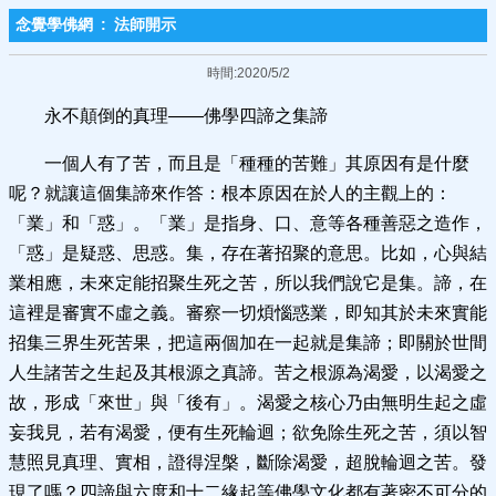
念覺學佛網
:
法師開示
時間:2020/5/2
永不顛倒的真理——佛學四諦之集諦
一個人有了苦，而且是「種種的苦難」其原因有是什麼
呢？就讓這個集諦來作答：根本原因在於人的主觀上的：
「業」和「惑」。「業」是指身、口、意等各種善惡之造作，
「惑」是疑惑、思惑。集，存在著招聚的意思。比如，心與結
業相應，未來定能招聚生死之苦，所以我們說它是集。諦，在
這裡是審實不虛之義。審察一切煩惱惑業，即知其於未來實能
招集三界生死苦果，把這兩個加在一起就是集諦；即關於世間
人生諸苦之生起及其根源之真諦。苦之根源為渴愛，以渴愛之
故，形成「來世」與「後有」。渴愛之核心乃由無明生起之虛
妄我見，若有渴愛，便有生死輪迴；欲免除生死之苦，須以智
慧照見真理、實相，證得涅槃，斷除渴愛，超脫輪迴之苦。發
現了嗎？四諦與六度和十二緣起等佛學文化都有著密不可分的