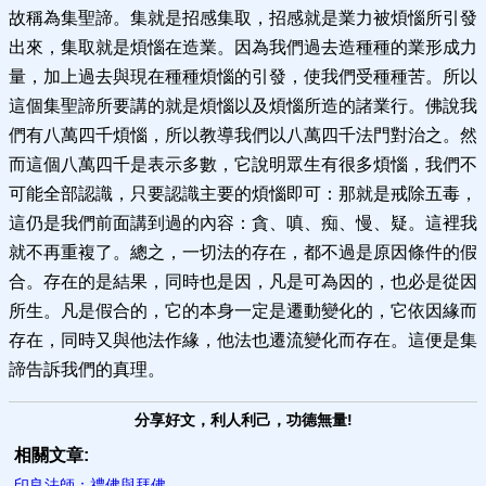
故稱為集聖諦。集就是招感集取，招感就是業力被煩惱所引發
出來，集取就是煩惱在造業。因為我們過去造種種的業形成力
量，加上過去與現在種種煩惱的引發，使我們受種種苦。所以
這個集聖諦所要講的就是煩惱以及煩惱所造的諸業行。佛說我
們有八萬四千煩惱，所以教導我們以八萬四千法門對治之。然
而這個八萬四千是表示多數，它說明眾生有很多煩惱，我們不
可能全部認識，只要認識主要的煩惱即可：那就是戒除五毒，
這仍是我們前面講到過的內容：貪、嗔、痴、慢、疑。這裡我
就不再重複了。總之，一切法的存在，都不過是原因條件的假
合。存在的是結果，同時也是因，凡是可為因的，也必是從因
所生。凡是假合的，它的本身一定是遷動變化的，它依因緣而
存在，同時又與他法作緣，他法也遷流變化而存在。這便是集
諦告訴我們的真理。
分享好文，利人利己，功德無量!
相關文章:
印良法師：禮佛與拜佛