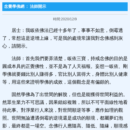
念覺學佛網
:
法師開示
時間:2020/12/9
居士：我皈依佛法已經十多年了，事事不如意，倒霉透
了，常想這是逆增上緣，可是我的處境常讓我對念佛感到灰
心，請開示。
法師：首先我們要弄清楚，皈依三寶，持戒念佛的目的是
圓成本具的正覺佛性，並不是為了人天福報。妄想一皈依、剛
學佛就要錢比別人賺得多，官比別人當得大，身體比別人健康
等，用這些來證明學佛的成效，這個觀念是有偏頗的。
固然學佛為了出世間的解脫，但也是能獲得世間利益的。
然眾生業力不可思議，因果錯綜複雜，所以不可平面線性地看
待此事。對淨業行人來說，對世間順逆等事，應作如理的觀
照。世間無論遭遇倒霉的逆境還是成功的順境，都屬夢幻泡
影，最終都是一場空。念佛行人應隨高、隨低、隨緣，順境感