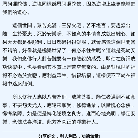
恩阿彌陀佛，逆境同樣感恩阿彌陀佛，因為逆增上緣更能增進
我們的道心。
這個世間，眾苦充滿，三界火宅，苦不堪言，要趕緊出
離。生於憂患，死於安樂呀。不如意的事情會成就出離心。如
果天天都是很順利，日日都過得很舒服，就會感覺這個世間蠻
不錯的，好像就是極樂世界了，何必求往生呢？這就是死於安
樂。我們念佛行人對苦難要有一種敏銳的感受，即使在所謂成
功快樂中，也要看到其本質上是苦空無常的。由是對現世的福
報不必過於貪戀，應利益眾生、惜福培福，這樣便不至於在福
報中迷惑顛倒。
所以修行人應以八苦為師，成就菩提。願仁者遇到不如意
事，不要怨天尤人，應逆來順受，修德進業，以慚愧心念佛，
懺悔業障。如是便是轉化逆境之良方。進而心地光明，靜定安
樂，念佛法喜洋溢。此方為真正的淨業行人。
分享好文，利人利己，功德無量!