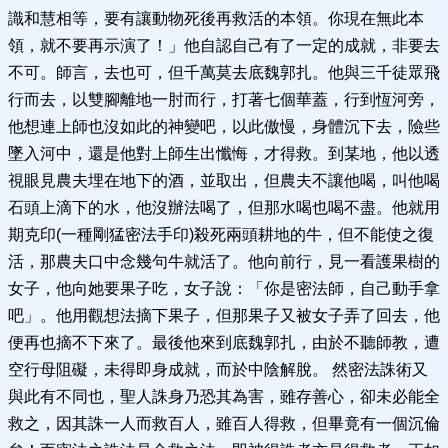
識和慧相等，要有讓動物死後再救活的本領。你現在無此本
領，就不要再示演了！」他自認自己有了一定的成就，非要去
不可。師言，去也可，但千萬莫去底魏郭扎。他與三千徒眾飛
行而去，以雙腳離地一肘而行，打著七個華蓋，行到恆河旁，
他想連上師也沒如此的神變吧，以此傲慢，身體沉下去，險些
墜入河中，還是他對上師生出懺悔，才得救。到某地，他以透
視眼見農夫埋在地下的酒，並取出，但農夫不讓他喝，叫他喝
石頭上滴下的水，他沒辦法喝了，但那水喝也喝不盡。他就用
期克印(一種剛猛密法手印)殺死兩頭耕地的牛，但不能使之復
活，那農夫口中念幾句牛就活了。他向前行，見一看護果樹的
女子，他向她要果子吃，女子說：「你是密法師，自己動手拿
吧」。他用觀想法摘下果子，但那果子又被女子弄了回去，他
便再也摘不下來了。最後他來到底魏郭扎，由於不聽師教，遭
空行母阻礙，未得即身成就，而於中陰解脫。 然密法誅術又
與此有不同也，聖人誅身乃恐其為害，雖存善心，卻未必能全
救之，因其誅一人而救百人，雖百人得救，但畢竟有一個沉倫