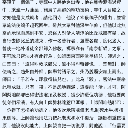
宰殺了一個鴿子，寺院中人將他逐出寺，他在離寺渡海過程
中，乘坐一片蓮葉，施展了高超的輕功技術，寺中人目睹之，
才知他是大成就者，請他回寺，他說了宰殺鴿子的理由，並當
眾施法使鴿子起死回生。雖然大眾對他深生信仰，但他以此無
奈的示現而感到不安，恐俗人對僧人清淨的比丘戒體有疑，故
自行去除比丘的裝束，作一名苦行者，遊歷各處，度化迷人，
曾使一地外道徒全部歸入佛教。禪宗亦有「南泉斬貓」之事，
不可說只密法才有此行為，如師因東西兩堂爭貓兒，師遇之，
白眾曰：「道得即救取貓兒，道不得即斬卻也。」眾無對，師
便斬之。趙州自外歸，師舉前語示之。州乃脫履安頭上而出。
師曰：「子若在，即救得貓兒也。」此為「殺」。密法中嚴格
此種成就，只有「殺」不是悉地圓滿，還要能「活」才可。阿
闍梨咱熱耶巴得密法灌頂及教授，獲少許暖位功德，他就要向
徒弟們示演。有人向上師雜林達惹巴匯報，上師問咱熱耶巴：
「你得了怎樣的功德？」他依次示演凍僵老虎.制死水牛.扳扭
果樹等。上師讓他用法力把死老虎和水牛復活，讓斷樹重接復
原，他說沒此能力。上師親自把一切復原，對他說：「行需要