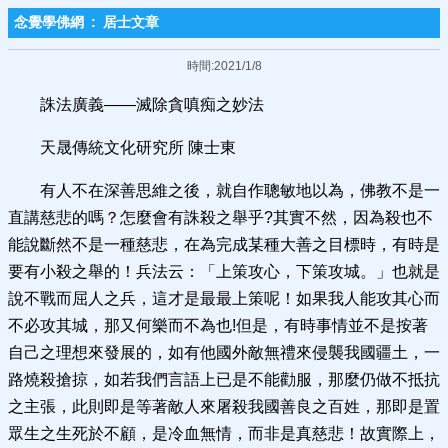
念覺學佛網
:
居士文章
時間:2021/1/8
誅法廣義——滅除貪嗔痴之妙法
天晟傳統文化研究所 陳士東
有人不在深善思維之後，就自作聰敏地以為，佛教不是一
直講慈悲的嗎？怎麼會有誅殺之舉乎?其實不然，因為殺也不
能說斷然不是一種慈悲，在為完成某種大善之目標時，有時是
要有小殺之舉的！兵法云：「上策攻心，下策攻城。」也就是
說不戰而屈人之兵，這才是最最上策呢！如果我人能攻其心而
不必攻其城，那又何樂而不為也!但是，有時事情並不是按著
自己之理想來發展的，如有他國外敵無禮來侵襲我國疆土，一
路燒殺搶掠，如若我們言語上已是不能勸服，那麼仍做不抵抗
之主張，此則即是等著敵人來屠殺我國善良之百姓，那即是置
眾生之生死於不顧，是冷血無情，而非是真慈悲！故實際上，