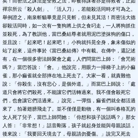
矣！而密法之誅法是全救之法，即被得誅者亦是得救者，正如
禪宗所云「殺人劍」、「活人刀」，若能殺活同時才可為之。
舉例證之，南泉斬貓畢竟是只見斬，但未見其活！而密法大德
卻殺活同時，如一次有一隻狗將上供之食叼走，一人將狗抓住
並殺死，為了教訓他，當巴桑結尊者就用泥巴塗抹狗的傷口，
並且說：「起來吧！起來吧！」小狗就抖晃全身，象未傷似的
站了起來，這件事於《當巴桑結傳》中有載。在傳中，還記述
有，在一個很多密法師聚會之處，人們問當巴上師：「會咒術
嗎？」當巴答說：「會。」他說完，用眼力一掃梯子上的小痲
雀，那小痲雀就全部摔在地上死去了。大家一看，就責難他
說：「你殺生，沒有悲心，是個外道。」而當巴上師說：「處
道只會將它們殺死，不能讓它們活轉過來。我不僅會殺死它
們，也會讓它們活過來。」說完，一彈指，痲雀們就全都活過
來了，拍著翅膀飛走了。並不僅僅是動物，有一個叫春格瓦的
女人死了兒子，當巴上師問她：「你想和孩子說話嗎？」那女
人答：「非常想！」話音剛落，孩子就起身並能與母親談話，
後來說：「我要回天境去了，母親請勿憂傷。」說完又死去