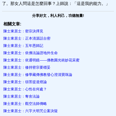
了。那女人問這是怎麼回事？上師說：「這是我的能力。」
分享好文，利人利己，功德無量!
相關文章:
陳士東居士：密宗決擇見
陳士東居士：正本清源話台密
陳士東居士：五年恩師記
陳士東居士：依佛法論證地外生命
陳士東居士：依通明鏡——佛教圓光術妙花采蜜
陳士東居士：修持密宗要穩妥
陳士東居士：修學藏傳佛教發心澄清寶珠論
陳士東居士：頌菩提道燈論
陳士東居士：心性在何處？
陳士東居士：奪舍法論
陳士東居士：觀空法師傳略
陳士東居士：六字大明咒公案決疑