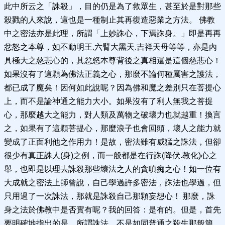
此中所云之「誅殺」，目的仍是為了救眾生，甚至於是對那些
殺戮的人來說，這也是一種制止其再復造惡業之方法。 佛教
中之密法亦是此理，所謂「上妙誅心，下焉誅身。」即是再再
忿怒之本尊，如不動明王.六臂大黑天.吉祥天母等等，亦是內
具極大之慈悲心的，其忿怒本尊背後之真相還是這個慈悲心！
如果沒有了這顆為佛法正義之心，那麼不論何種厲害之護法，
都已成了魔矣！因何如此說呢？因為佛和魔之差別只在菩提心
上，而不是論神通之能力大小。如果沒有了利人無我之菩提
心，那麼越大之能力，對人類及萬物之破壞力也就越重！換言
之，如果有了這顆菩提心，那麼浪子也會回頭，壞人之能力就
變成了正面利他之作用力！是故，密法雖有威猛之誅法，但卻
很少有真正誅人(身)之例，而一般都是在行誅(降伏.教化)心之
舉，也即是以理去誅殺那些壞法之人的貪嗔痴之心！如一位有
大成就之密法上師曾說，自己學過許多密法，誅法也學過，但
只用過了一次誅法，那就是誅殺自己那顆妄想心！ 那麼，誅
身之法於佛教中是否實有呢？我的回答：是有的。但是，首先
要明確地指出的是，所謂誅法，不是如同普通之殺生那般簡