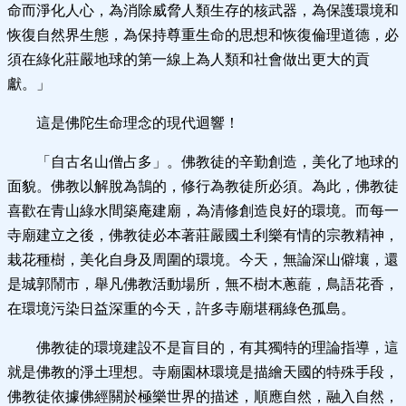
命而淨化人心，為消除威脅人類生存的核武器，為保護環境和
恢復自然界生態，為保持尊重生命的思想和恢復倫理道德，必
須在綠化莊嚴地球的第一線上為人類和社會做出更大的貢
獻。」
這是佛陀生命理念的現代迴響！
「自古名山僧占多」。佛教徒的辛勤創造，美化了地球的
面貌。佛教以解脫為鵠的，修行為教徒所必須。為此，佛教徒
喜歡在青山綠水間築庵建廟，為清修創造良好的環境。而每一
寺廟建立之後，佛教徒必本著莊嚴國土利樂有情的宗教精神，
栽花種樹，美化自身及周圍的環境。今天，無論深山僻壤，還
是城郭鬧市，舉凡佛教活動場所，無不樹木蔥蘢，鳥語花香，
在環境污染日益深重的今天，許多寺廟堪稱綠色孤島。
佛教徒的環境建設不是盲目的，有其獨特的理論指導，這
就是佛教的淨土理想。寺廟園林環境是描繪天國的特殊手段，
佛教徒依據佛經關於極樂世界的描述，順應自然，融入自然，