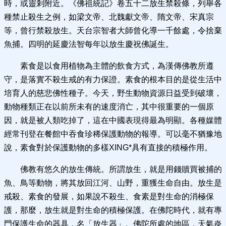
時，或靈剎附近。《佛祖統記》卷五十二放生禁殺條，列舉各
種禁止殺生之例，如梁文帝、北魏獻文帝、隋文帝、宋真宗
等，曾行禁殺放生。天台宗智者大師曾化導一千餘處，令捨棄
魚捕。四明的延慶法智每年以放生慶祝佛誕生。
素食是以食用植物為主體的飲食方式，為漢傳佛教所遵
守，是落實不殺生戒的有力保證。素食的根本目的是從生活中
培育人的慈悲佛性種子。今天，野生動物資源日益受到破壞，
動物種類正在以前所未有的速度消亡，其中很重要的一個原
因，就是被人類吃掉了，這在中國表現得最為明顯。各種媒體
經常刊登在餐館中吞食珍稀保護動物的報導。可以毫不猶豫地
說，素食對於保護動物的多樣XING*具有直接的積極作用。
佛教有悠久的放生傳統。所謂放生，就是用錢贖買被捕的
魚、鳥等動物，將其放回江河、山野，重獲生命自由。放生是
戒殺、素食的發展，如果說不殺生、食素是對生命的消極保
護，那麼，放生就是對生命的積極保護。在佛陀時代，就有專
門保護生命的器具，名「放生器」。佛陀所處的地區，天氣炎