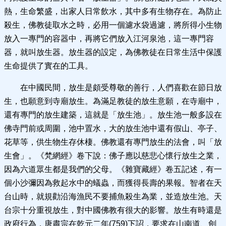
熱，生命繁盛，出家人日常飲水，其中多有生物存在。為防止
殺生，佛教徒取水之時，必用一個濾水袋過濾，將所得小生物
放入一專門的容器中，再將它們放入江河泉池，這一專門容
器，就叫放生器。放生器的設定，為佛教徒在日常生活中保護
生命提供了實在的工具。
在中國民間，放生是頗受尊敬的善行，人們喜歡在節日放
生，也願意到寺廟放生。為滿足教徒的放生意願，在寺廟中，
還有專門的放生建築，這就是「放生池」。放生池一般多設在
佛寺門前或周圍，池中置水，大的放生池中還有假山、亭子、
花草等，供生物生存休棲。佛教還有專門放生的法會，叫「放
生會」。《梵網經》卷下說：佛子應以慈悲心懷行放生之業，
因為六道眾生都是我們的父母。《雜寶藏經》卷五記述，有一
個小沙彌因為救起水中的蟻蟲，而獲得長壽的果報。智者在天
台山時，就規勸沿海漁民不要捕魚殺生為業，並造放生池。天
台宗十分重視放生，對中國佛教有很大的影響。放生有時還是
政府行為，唐肅宗在乾元二年(759)下詔，要求在山南道、劍