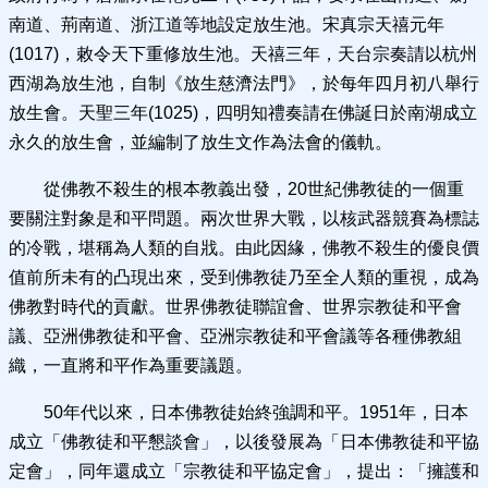
南道、荊南道、浙江道等地設定放生池。宋真宗天禧元年
(1017)，敕令天下重修放生池。天禧三年，天台宗奏請以杭州
西湖為放生池，自制《放生慈濟法門》，於每年四月初八舉行
放生會。天聖三年(1025)，四明知禮奏請在佛誕日於南湖成立
永久的放生會，並編制了放生文作為法會的儀軌。
從佛教不殺生的根本教義出發，20世紀佛教徒的一個重
要關注對象是和平問題。兩次世界大戰，以核武器競賽為標誌
的冷戰，堪稱為人類的自戕。由此因緣，佛教不殺生的優良價
值前所未有的凸現出來，受到佛教徒乃至全人類的重視，成為
佛教對時代的貢獻。世界佛教徒聯誼會、世界宗教徒和平會
議、亞洲佛教徒和平會、亞洲宗教徒和平會議等各種佛教組
織，一直將和平作為重要議題。
50年代以來，日本佛教徒始終強調和平。1951年，日本
成立「佛教徒和平懇談會」，以後發展為「日本佛教徒和平協
定會」，同年還成立「宗教徒和平協定會」，提出：「擁護和