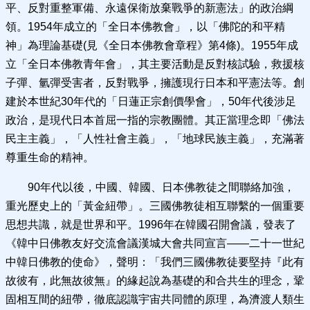
平、反對重整軍備、永遠保衛放棄戰爭的新憲法」的政治綱
領。1954年成立的「全日本佛教會」，以「佛陀的和平精
神」為理論基礎(見《全日本佛教會章程》第4條)。1955年成
立「全日本佛教青年會」，其主要活動是反對核試驗，救援核
子彈、氫彈受害者，反對戰爭，擁護現行日本和平憲法等。創
建於本世紀30年代的「日蓮正宗創價學會」，50年代後涉足
政治，是現代日本首屈一指的宗教團體。其正當理念即「佛法
民主主義」，「人性社會主義」，「地球民族主義」，充滿著
尊重生命的精神。
90年代以後，中國、韓國、日本佛教徒之間聯絡加強，
重光歷史上的「黃金紐帶」。三國佛教徒相互聯繫的一個重要
思想共識，就是世界和平。1996年在韓國召開會議，發表了
《韓中日佛教友好交流會議漢城大會共同宣言——二十一世紀
中韓日佛教的使命》，聲明：「我們三國佛教徒要堅持『此有
故彼有，此無故彼無』的緣起說為基礎的和合共生的理念，鞏
固相互間的紐帶，徹底認識宇宙共同體的原理，為濟渡人類生