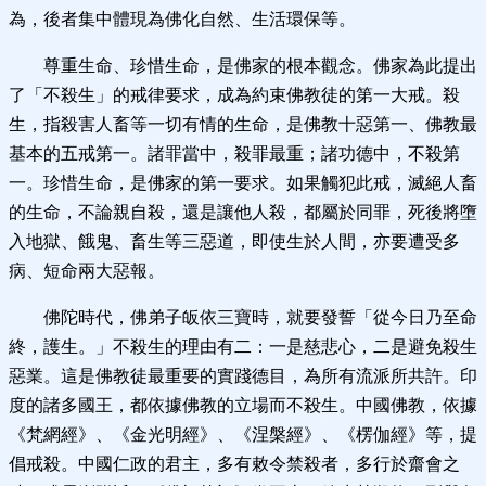
為，後者集中體現為佛化自然、生活環保等。
尊重生命、珍惜生命，是佛家的根本觀念。佛家為此提出
了「不殺生」的戒律要求，成為約束佛教徒的第一大戒。殺
生，指殺害人畜等一切有情的生命，是佛教十惡第一、佛教最
基本的五戒第一。諸罪當中，殺罪最重；諸功德中，不殺第
一。珍惜生命，是佛家的第一要求。如果觸犯此戒，滅絕人畜
的生命，不論親自殺，還是讓他人殺，都屬於同罪，死後將墮
入地獄、餓鬼、畜生等三惡道，即使生於人間，亦要遭受多
病、短命兩大惡報。
佛陀時代，佛弟子皈依三寶時，就要發誓「從今日乃至命
終，護生。」不殺生的理由有二：一是慈悲心，二是避免殺生
惡業。這是佛教徒最重要的實踐德目，為所有流派所共許。印
度的諸多國王，都依據佛教的立場而不殺生。中國佛教，依據
《梵網經》、《金光明經》、《涅槃經》、《楞伽經》等，提
倡戒殺。中國仁政的君主，多有敕令禁殺者，多行於齋會之