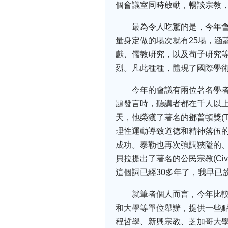
個會議室同時啟動，暢談宗教
最為令人吃驚的是，今年
量身定做的場次就有25場，涵
獻、儒教研究，以及荀子研究等
烈。凡此種種，體現了國際學
今年的會議有兩位著名學者蒞臨，這
題發言時，聽講者都在千人以
天，他榮獲了著名的鄧普頓獎(Te
理性運動導致道德和精神落伍
成功。泰勒也再次強調狹隘的、
貝拉提出了著名的公民宗教(Civ
這個詞已經30多年了，我早已放棄
就筆者個人而言，今年比
和大學等單位舉辦，提供一些
程哲學、新興宗教、芝加哥大