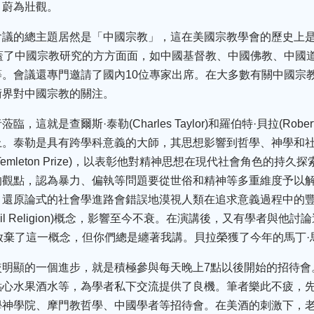
，蔚為壯觀。
會議的總主題居然是「中國宗教」，這在美國宗教學會的歷史上
蓋了中國宗教研究的方方面面，如中國基督教、中國佛教、中國
。會議還專門邀請了國內10位專家出席。在大多數有關中國宗
術界對中國宗教的關注。
就是查爾斯·泰勒(Charles Taylor)和羅伯特·貝拉(Robert 
上。泰勒是具有跨學科意義的大師，其思想影響到哲學、神學和
mleton Prize)，以表彰他對精神思想在現代社會角色的持
的觀點，認為暴力、偏執等問題要從世俗和精神等多重維度予以
還原論式的社會學進路會錯誤地漠視人類在追求意義過程中的豐
il Religion)概念，影響至今不衰。在演講後，又有學者與
了這一概念，但你們總是纏著我講。貝拉榮獲了今年的馬丁·馬蒂獎(Mart
較明顯的一個進步，就是積極參與每天晚上7點以後開始的招待會
點心水果酒水等，為學者私下交流提供了良機。筆者樂此不疲，
學神學院、摩門教哲學、中國學者等招待會。在美酒的刺激下，