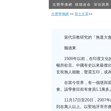
念覺學佛網
積德改命
深信因果
念覺學佛網
>>
居士文章
>>
當代宗教研究的「無遮大
魏德東
1500年以前，在印度文
暢所欲言。中國有史以來最傑出
玄奘無人能敵，聲震五印，成
在當今世界，有一個堪與當年印度
會。該學會目前有會員1.1萬
11月17日至20日，20
則在萬人以上。以聖地牙哥市會