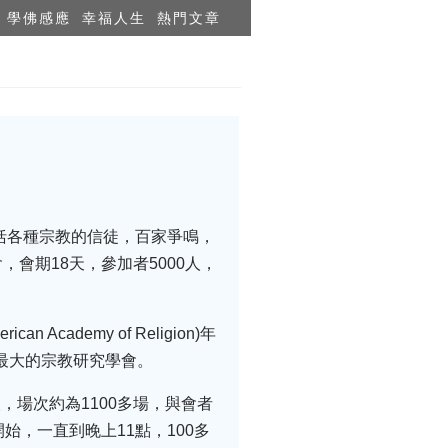
學佛感應
幸福人生
熱門文章
括各種宗教的信徒，百家爭鳴，
會期18天，參加者5000人，
demy of Religion)年
最大的宗教研究學會。
人，場次約為1100多場，與會者
，一直到晚上11點，100多