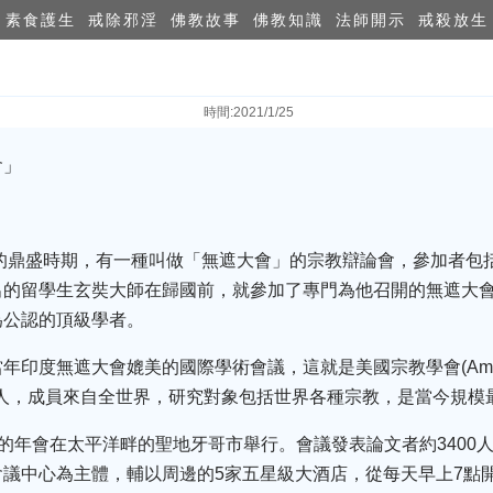
素食護生
戒除邪淫
佛教故事
佛教知識
法師開示
戒殺放生
時間:2021/1/25
會」
化的鼎盛時期，有一種叫做「無遮大會」的宗教辯論會，參加者包
的留學生玄奘大師在歸國前，就參加了專門為他召開的無遮大會，
為公認的頂級學者。
無遮大會媲美的國際學術會議，這就是美國宗教學會(American Aca
多人，成員來自全世界，研究對象包括世界各種宗教，是當今規模
07年的年會在太平洋畔的聖地牙哥市舉行。會議發表論文者約3400
議中心為主體，輔以周邊的5家五星級大酒店，從每天早上7點開始