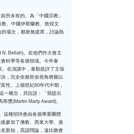
是前所未有的。為「中國宗教」
道教、中國伊斯蘭教、敦煌文
教的場次，都座無虛席，討論熱
N. Bellah)。在他們作大會主
社會科學等各個領域。今年春
久探索。在演講中，泰勒批評了主張
解決，完全依賴世俗視角將難以
富性。上個世紀60年代中期，
他討論這一概念，貝拉說：「我提出
in Marty Award)。
。這種招待會由各個專業團體
先後參加了佛教、西來大學、過
老友新知，高談闊論，遠比聽會