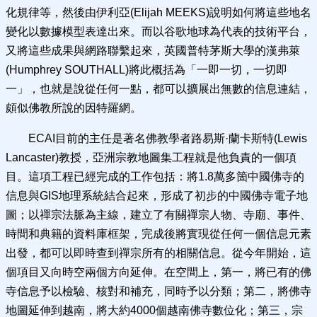
化規律等，然後由伊利亞(Elijah MEEKS)說明如何將這些地名
變化以數據模型表達出來。而以谷歌地球為代表的技術平台，
又將這些成果與網路聯繫起來，英國普特茅斯大學的漢弗萊
(Humphrey SOUTHALL)將此概括為「一即一切，一切即
一」，也就是說從任何一點，都可以擴展出無數的信息連結，
頗似佛教所說的因特羅網。
ECAI目前的主任是著名佛教學者路易斯·蘭卡斯特(Lewis
Lancaster)教授，亞洲宗教地圖集工程就是他負責的一個項
目。這項工程已經完成的工作包括：將1.8萬多箇中國佛寺的
信息與GIS地理系統結合起來，形成了初步的中國佛寺電子地
圖；以禪宗法脈為主線，建立了有關禪宗人物、寺廟、事件、
時間和典籍的資料庫框架，完成後將實現從任何一個信息元素
出發，都可以即時查到禪宗所有的相關信息。從今年開始，這
個項目又向時空兩個方向延伸。在空間上，第一，將已有的佛
寺信息予以檢驗、核對和補充，同時予以分類；第二，將佛寺
地圖延伸到越南，將大約4000個越南佛寺數位化；第三，宗