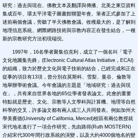
研究：過去與現在、佛教文本及翻譯與傳播、北美之東亞資料
集成百年、環太平洋電子圖書館聯盟年會。筆者正式參加了上
述前兩個會議，旁聽了半天佛教會議。收穫最大的，是了解到
地理信息系統、網際網路技術與宗教內容正在發生結合，一種
新的宗教研究方法初現端倪。
1997年，16名學者聚集伯克利，成立了一個名叫「電子
文化地圖集先鋒」(Electronic Cultural Atlas Initiative，ECAI)
的組織，致力於歷史文化與電子技術的結合，已經完成和正在
從事的項目有13項，曾分別在莫斯科、雪梨、曼谷、倫敦等
地舉辦學術會議。今年會議的主題是「地域研究：過去與現
在」，共有來自世界各地的65位學者發表論文。此會的重要
特點就是歷史、文化、宗教等人文學科與計算機、地理等自然
科學的交叉，許多論文都有兩人或三人共同發表。例如加州大
學美賽德(University of California, Merced)校區有兩位教授就
宋代地名進行了一項合作研究，先由路得(Ruth MOSTERN)
介紹宋代300年間行政系統的演變，以及大約4000個地名的變