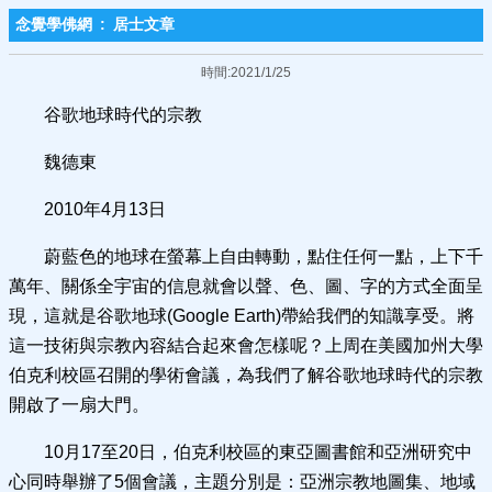
念覺學佛網
:
居士文章
時間:2021/1/25
谷歌地球時代的宗教
魏德東
2010年4月13日
蔚藍色的地球在螢幕上自由轉動，點住任何一點，上下千
萬年、關係全宇宙的信息就會以聲、色、圖、字的方式全面呈
現，這就是谷歌地球(Google Earth)帶給我們的知識享受。將
這一技術與宗教內容結合起來會怎樣呢？上周在美國加州大學
伯克利校區召開的學術會議，為我們了解谷歌地球時代的宗教
開啟了一扇大門。
10月17至20日，伯克利校區的東亞圖書館和亞洲研究中
心同時舉辦了5個會議，主題分別是：亞洲宗教地圖集、地域