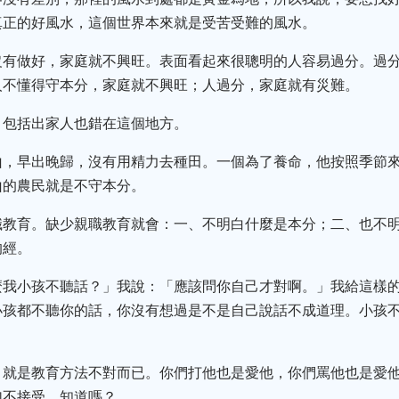
真正的好風水，這個世界本來就是受苦受難的風水。
沒有做好，家庭就不興旺。表面看起來很聰明的人容易過分。過
人不懂得守本分，家庭就不興旺；人過分，家庭就有災難。
，包括出家人也錯在這個地方。
山，早出晚歸，沒有用精力去種田。一個為了養命，他按照季節
山的農民就是不守本分。
職教育。缺少親職教育就會：一、不明白什麼是本分；二、也不
的經。
麼我小孩不聽話？」我說：「應該問你自己才對啊。」我給這樣
小孩都不聽你的話，你沒有想過是不是自己說話不成道理。小孩
，就是教育方法不對而已。你們打他也是愛他，你們罵他也是愛
加不接受，知道嗎？