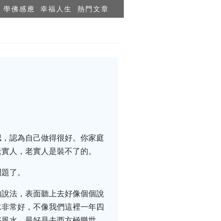
學佛感應
幸福人生
熱門文章
認，認為自己做得很好。你家庭
老實人，老實人是裝不了的。
問題了。
的說法，表面聽上去好像個個說
水非常好，不像我們這裡一年四
好風水，最好是去西方極樂世