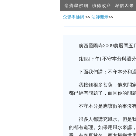
念覺學佛網
積德改命
深信因果
念覺學佛網
>>
法師開示
>>
廣西靈陽寺2009農曆閏五
(初四下午) 不守本分與過
下面我們講：不守本分和
我接觸很多菩薩，他來問
都已經有問題了，而且你的問
不守本分是應該做的事沒
很多人都講究風水。但是
的都有道理。如果用風水來講
季，有春夏秋冬。西方極樂世