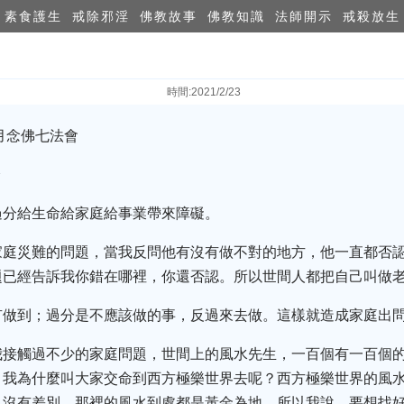
素食護生
戒除邪淫
佛教故事
佛教知識
法師開示
戒殺放生
時間:2021/2/23
月念佛七法會
分
過分給生命給家庭給事業帶來障礙。
家庭災難的問題，當我反問他有沒有做不對的地方，他一直都否
題已經告訴我你錯在哪裡，你還否認。所以世間人都把自己叫做
有做到；過分是不應該做的事，反過來去做。這樣就造成家庭出
我接觸過不少的家庭問題，世間上的風水先生，一百個有一百個
，我為什麼叫大家交命到西方極樂世界去呢？西方極樂世界的風
界沒有差別，那裡的風水到處都是黃金為地，所以我說，要想找