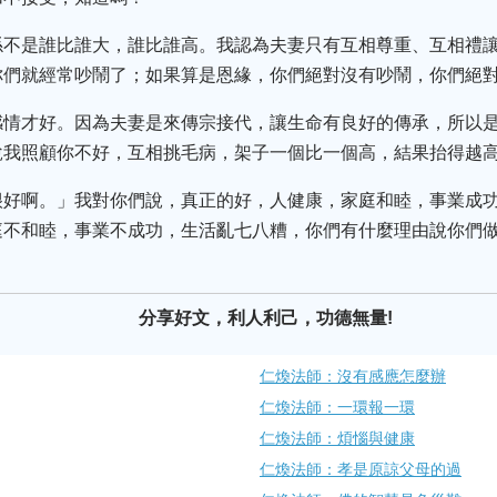
係不是誰比誰大，誰比誰高。我認為夫妻只有互相尊重、互相禮
你們就經常吵鬧了；如果算是恩緣，你們絕對沒有吵鬧，你們絕
感情才好。因為夫妻是來傳宗接代，讓生命有良好的傳承，所以
說我照顧你不好，互相挑毛病，架子一個比一個高，結果抬得越
很好啊。」我對你們說，真正的好，人健康，家庭和睦，事業成
庭不和睦，事業不成功，生活亂七八糟，你們有什麼理由說你們
分享好文，利人利己，功德無量!
仁煥法師：沒有感應怎麼辦
仁煥法師：一環報一環
仁煥法師：煩惱與健康
仁煥法師：孝是原諒父母的過