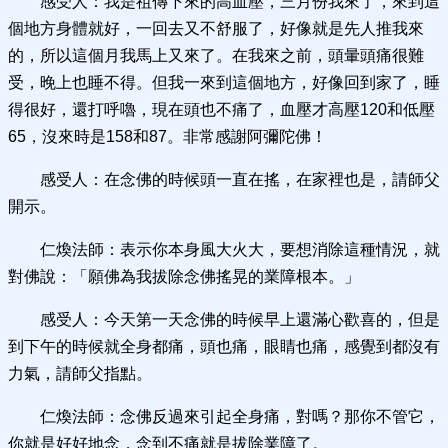
感受人：我是祖傳下來的高血壓，三月份我來了，來到這
個地方身體就好，一回去又不舒服了，好像就是先人推我來
的，所以這個月我馬上又來了。在我來之前，頭暈頭痛很難
受，晚上也睡不得。但我一來到這個地方，好像回到家了，睡
得很好，還打呼嚕，現在頭也不痛了，血壓才高壓120和低壓
65，沒來時是158和87。非常感謝阿彌陀佛！
感受人：在念佛的時候頭一直在搖，在家裡也是，請師父
開示。
仁煥法師：表示你本身風大火大，要想消除這種情況，就
對佛說：「願佛為我拔除念佛搖晃的業障根本。」
感受人：今天第一天念佛的時候早上還滿心歡喜的，但是
到下午的時候就全身都痛，頭也痛，眼睛也痛，感覺到都沒有
力氣，請師父指點。
仁煥法師：念佛反過來引起全身痛，對嗎？那你不管它，
你就是好好地念，念到不痛就是拔除業障了。