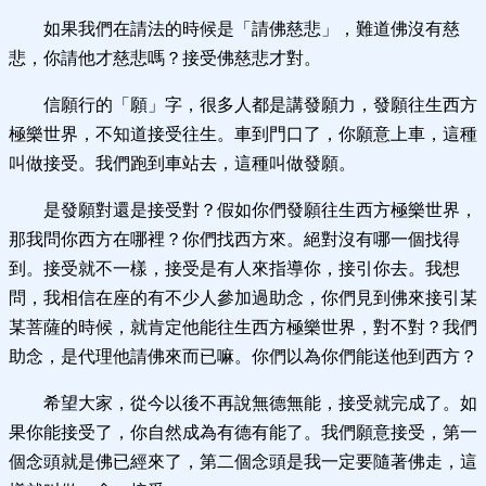
如果我們在請法的時候是「請佛慈悲」，難道佛沒有慈
悲，你請他才慈悲嗎？接受佛慈悲才對。
信願行的「願」字，很多人都是講發願力，發願往生西方
極樂世界，不知道接受往生。車到門口了，你願意上車，這種
叫做接受。我們跑到車站去，這種叫做發願。
是發願對還是接受對？假如你們發願往生西方極樂世界，
那我問你西方在哪裡？你們找西方來。絕對沒有哪一個找得
到。接受就不一樣，接受是有人來指導你，接引你去。我想
問，我相信在座的有不少人參加過助念，你們見到佛來接引某
某菩薩的時候，就肯定他能往生西方極樂世界，對不對？我們
助念，是代理他請佛來而已嘛。你們以為你們能送他到西方？
希望大家，從今以後不再說無德無能，接受就完成了。如
果你能接受了，你自然成為有德有能了。我們願意接受，第一
個念頭就是佛已經來了，第二個念頭是我一定要隨著佛走，這