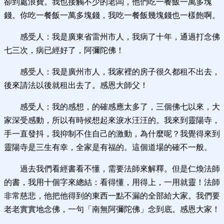
卻到處浪費。我也接觸不少的老闆，他們吃一餐飯一萬多塊
錢。你吃一餐飯一萬多塊錢，我吃一餐飯幾塊錢也一樣飽啊。
感受人：我是廣東省雷州市人，我病了十年，通過打念佛
七三次，病已經好了，阿彌陀佛！
感受人：我是廣州市人，我家裡的房子很久都租不出去，
後來請法以後就租出去了。感恩大師父！
感受人：我的感想，的確感應太多了，三個佛七以來，大
家深受感動，所以有時候想起來淚水汪汪的。我來到靈陽寺，
手一直發抖，我抑制不住自己的激動，為什麼呢？我覺得來到
靈陽寺是三生有幸，全家是有福的。這個道場的確不一般。
過去我們看經書看不懂，需要法師來解釋。但是仁煥法師
的書，我用十個字來總結：看得懂，用得上，一用就靈！法師
非常慈悲，他把他得到的東西一點不漏的全部給大家。我們要
老老實實地念佛，一句「南無阿彌陀佛」念到底。感恩大家！