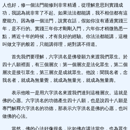
人也好，修一個法門能修到非常精通，從理解意思到實踐成
功，我認為就非常了不起。如果法法都能講，我不相信都有這
麼能力。因為修一個法門，說實在話，假如你沒有通過實踐三
年，是不行的。實踐三年你才剛剛入門，六年你才稍微熟悉一
點，將近十年的時候，才有良好的經驗。你法法都能講，這種
叫做文字的般若，只能講得理，絕對講不得道。
首先我們要理解，六字洪名是佛發願力來渡我們眾生。於
四十八願裡面，有三個層次：第一個層次是法化眾生，第二個
層次是接引眾生，第三層次是成就眾生。他說：聞我名者，念
我名者，就成為無量覺，就成為無量光，就成為無量壽。
表示他唯一是用六字洪名來渡我們達到這種層次。這就是
佛的心愿。六字洪名的功德產生四十八願，也是說四十八願是
專門解釋六字洪名的功德，那表示六字洪名是佛的心愿，也叫
做佛的心法。
當然，佛的心法好像很多，比如佛在講法當中，也為眾生