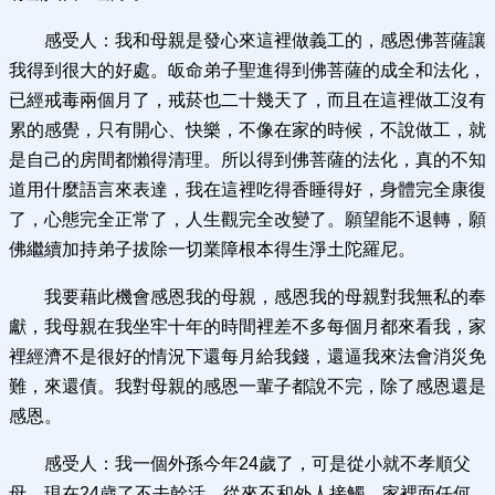
感受人：我和母親是發心來這裡做義工的，感恩佛菩薩讓
我得到很大的好處。皈命弟子聖進得到佛菩薩的成全和法化，
已經戒毒兩個月了，戒菸也二十幾天了，而且在這裡做工沒有
累的感覺，只有開心、快樂，不像在家的時候，不說做工，就
是自己的房間都懶得清理。所以得到佛菩薩的法化，真的不知
道用什麼語言來表達，我在這裡吃得香睡得好，身體完全康復
了，心態完全正常了，人生觀完全改變了。願望能不退轉，願
佛繼續加持弟子拔除一切業障根本得生淨土陀羅尼。
我要藉此機會感恩我的母親，感恩我的母親對我無私的奉
獻，我母親在我坐牢十年的時間裡差不多每個月都來看我，家
裡經濟不是很好的情況下還每月給我錢，還逼我來法會消災免
難，來還債。我對母親的感恩一輩子都說不完，除了感恩還是
感恩。
感受人：我一個外孫今年24歲了，可是從小就不孝順父
母，現在24歲了不去幹活，從來不和外人接觸，家裡面任何