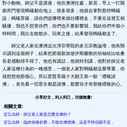
對小動物。師父不是講過，他在澳洲住處，新居，早上一打開
廁所門發現螞蟻都在地上，很多很多，他就合掌對那些螞蟻
說：螞蟻菩薩，請你們從哪裡來就往哪裡走，不要在這裡互相
騷擾，我也不想害你們，你們也不要影響我，我給你們半個小
時時間，我出去散散步。回來之後，結果發現螞蟻都走了。
師父老人家在澳洲這次淨宗學院的多元宗教論壇，他有開
示講到這個例子，結果把那個新加坡伊斯蘭教的領袖哈比哈桑
長老感動得不得了。他也有講話，他就特別講，他對於師父老
人家這種行為的一種感受，一個老人家對螞蟻都這麼尊重，你
就想想他那個心。所以普賢菩薩十大願王第一願「禮敬諸
佛」，首先看一切眾生都是諸佛，那麼你才有那種禮敬的心。
分享好文，利人利己，功德無量!
相關文章:
定弘法師：師父老人家是怎麼念佛的？
定弘法師：臨終病痛折磨，不能念佛憶佛，這是平時信願不足，