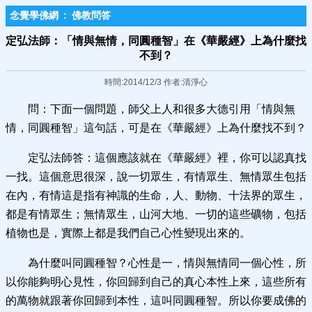
念覺學佛網
:
佛教問答
定弘法師：「情與無情，同圓種智」在《華嚴經》上為什麼找
不到？
時間:2014/12/3 作者:清淨心
問：下面一個問題，師父上人和很多大德引用「情與無
情，同圓種智」這句話，可是在《華嚴經》上為什麼找不到？
定弘法師答：這個應該就在《華嚴經》裡，你可以認真找
一找。這個意思很深，說一切眾生，有情眾生、無情眾生包括
在內，有情這是指有神識的生命，人、動物、十法界的眾生，
都是有情眾生；無情眾生，山河大地、一切的這些礦物，包括
植物也是，實際上都是我們自己心性變現出來的。
為什麼叫同圓種智？心性是一，情與無情同一個心性，所
以你能夠明心見性，你回歸到自己的真心本性上來，這些所有
的萬物就跟著你回歸到本性，這叫同圓種智。所以你要成佛的