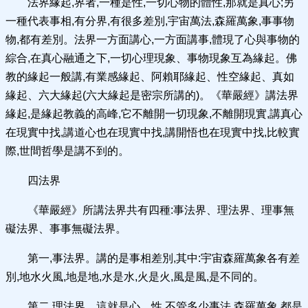
法界緣起,界者,一種是性,一切心物的體性,那就是真心;另
一種代表事相,有分界,有很多差別,宇宙萬法,森羅萬象,事事物
物,都有差別。法界一方面講心,一方面講事,體現了心與事物的
綜合,在真心融通之下,一切心理現象、事物現象互為緣起。佛
教的緣起一般講,有業感緣起、阿賴耶緣起、性空緣起、真如
緣起、六大緣起(六大緣起是密宗所講的)。《華嚴經》講法界
緣起,是緣起教義的高峰,它不離開一切現象,不離開現實,講真心
在現實中找,講道心也在現實中找,講開悟也在現實中找,比較實
際,世間哲學是講不到的。
四法界
《華嚴經》所講法界共有四種:事法界、理法界、理事無
礙法界、事事無礙法界。
第一,事法界。講的是事相差別,其中:宇宙森羅萬象各有差
別,地水火風,地是地,水是水,火是火,風是風,是不同的。
第二,理法界。這就是心、性,不管多少事法,森羅萬象,都是