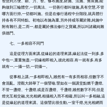
智慧到方便、願、力、智。修布施度,財施、法施、無畏施,能
夠做到三輪體空,一切萬法、一切善行都叫做施,具有空慧,不管
哪方面行持,一切都叫施。但是在修行過程中分階段,就具體行
持各有不同特點。初地以布施為重,另外持戒等屬於雜,純施中
附有雜行,是二而一,都是屬於佛法修行之寶藏,所以叫諸藏純雜
俱德門。
七、一多相容不同門
這是從理方面來講,從緣起的道理來講,緣起法從一到多,多
中包一,重重無盡,一切緣相即相入,彼此相容,有一就有多,有多
就有一,一攝一切,一切攝一。
從事相上講,一多相即相入,雖然有一有多而相容,但數字不
會混亂。澄觀大師舉了一個譬喻,譬如在一個講堂點燃千盞燈,
不管一盞燈、十盞燈,或是百盞燈、千盞燈,雖然數字不同,但是
燈光互相交融,光光相網,相攝相入而不相礙,所以叫一多相融,這
是從緣起的道理來講。這個譬比很生動,一室千燈,光光相網而