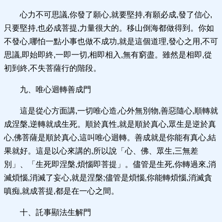
心力不可思議,你發了願心,就要堅持,有願必成,發了信心,
只要堅持,也必成菩提,力量很大的。移山倒海都做得到。你如
不發心,哪怕一點小事也做不成功,就是這個道理,發心之用,不可
思議,即始即終,一即一切,相即相入,無有窮盡。雖然是相即,從
初到終,不失菩薩行的階段。
九、唯心迴轉善成門
這是從心方面講,一切唯心造,心外無別物,善惡隨心,順轉就
成涅槃,逆轉就成生死。順於真性,就是順於真心,眾生是逆於真
心,佛菩薩是順於真心,這叫唯心迴轉。善成就是你能有真心,結
果就好。這是以心來講的,所以說「心、佛、眾生,三無差
別」、「生死即涅槃,煩惱即菩提」。儘管是生死,你轉過來,消
滅煩惱,消滅了妄心,就是涅槃;儘管是煩惱,你能轉煩惱,消滅貪
嗔痴,就成菩提,都是在一心之間。
十、託事顯法生解門