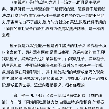
《華嚴經》是唯識法相六經十一論之一,而且是主要經
典。唯識所變,一是轉變的變,二是變現的變。這個變不是變戲
法,為什麼能變?由於種子,種子就是潛在的心力,一切離不開能
力,宇宙萬法出不了能力,沒有能力就沒有萬法,跟現代科學講的
「物質的推動完全由於力,沒有力物質就無法轉動」是一樣的
道理。
種子就是力,就是能,一種是親生諸法的種子,叫等流種子,又
叫名言種子。另外還有兩種,是構成生死、業果相續的種子,即
我執種子、異熟種子,也叫業報種子。由我執種子、異熟種子,
感生死相續、生死輪轉;由等流種子(或叫名言種)產生一切現
象,都含藏在阿賴耶識中。其中屬於染污的就構成染污的現象
世界,屬於清淨的,就逐步使如來藏現行,恢復真心,經過一定的階
段,構成正覺世界。這些內容是很深、很有條理的。
「識」變一切,「識」又緣一切,以所變為所緣,《成唯識
論》有一段:「阿賴耶識,因緣力故,自體生時,內變根身,外變器
界,即以所變,為自所緣,行相仗之,而得起故。」這不是變戲法,