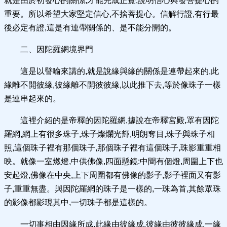
就是由於初發心的關係,才能完成正覺,說明信心與發菩提心的
重要。所以希望大家堅定信心,不捨菩提心。信解行證,有行最
後必定有證,這是有連帶關係的、是不能分開的。
二、因陀羅網境界門
這是以譬喻來講的,就是說緣與緣的關係是連帶起來的,此
緣離不開彼緣,彼緣離不開彼彼緣,以此推下去,等於像珠子一樣
是連串起來的。
這裡介紹的是帝釋的因陀羅網,據說在帝釋宮殿,罩有因陀
羅網,網上有很多珠子,珠子燦爛光輝,明朗奪目,珠子與珠子相
照,這個珠子裡有那個珠子,那個珠子裡有這個珠子,珠影重重相
映。就像一室燃燈,中供佛像,四面懸鏡:中間有個燈,周圍上下也
安起燈,佛像在中央,上下周圍都有佛像的影子,影子裡面又有影
子,重重無盡。與因陀羅網的珠子是一樣的,一珠為首,其餘眾珠
的影像都影現其中,一切珠子都是這樣的。
一切事相由因緣所成,此緣由彼緣成,彼緣由彼彼緣成,一緣