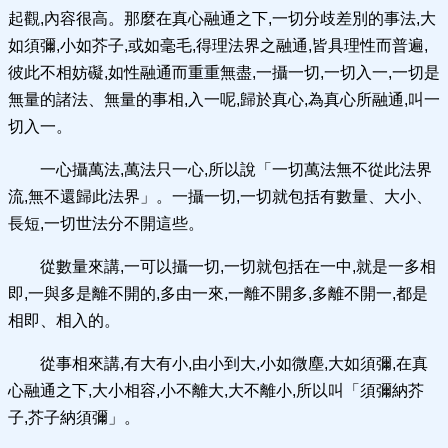
起觀,內容很高。那麼在真心融通之下,一切分歧差別的事法,大
如須彌,小如芥子,或如毫毛,得理法界之融通,皆具理性而普遍,
彼此不相妨礙,如性融通而重重無盡,一攝一切,一切入一,一切是
無量的諸法、無量的事相,入一呢,歸於真心,為真心所融通,叫一
切入一。
一心攝萬法,萬法只一心,所以說「一切萬法無不從此法界
流,無不還歸此法界」。一攝一切,一切就包括有數量、大小、
長短,一切世法分不開這些。
從數量來講,一可以攝一切,一切就包括在一中,就是一多相
即,一與多是離不開的,多由一來,一離不開多,多離不開一,都是
相即、相入的。
從事相來講,有大有小,由小到大,小如微塵,大如須彌,在真
心融通之下,大小相容,小不離大,大不離小,所以叫「須彌納芥
子,芥子納須彌」。