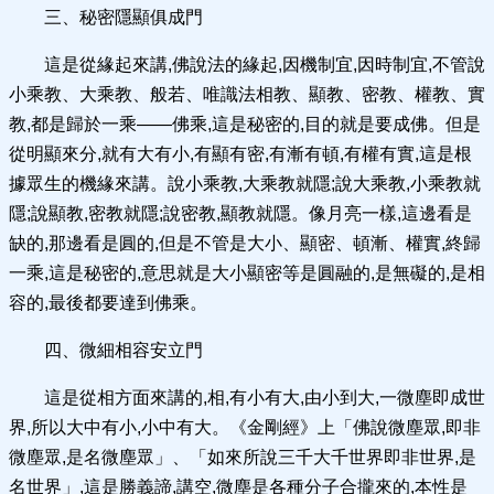
三、秘密隱顯俱成門
這是從緣起來講,佛說法的緣起,因機制宜,因時制宜,不管說
小乘教、大乘教、般若、唯識法相教、顯教、密教、權教、實
教,都是歸於一乘——佛乘,這是秘密的,目的就是要成佛。但是
從明顯來分,就有大有小,有顯有密,有漸有頓,有權有實,這是根
據眾生的機緣來講。說小乘教,大乘教就隱;說大乘教,小乘教就
隱;說顯教,密教就隱;說密教,顯教就隱。像月亮一樣,這邊看是
缺的,那邊看是圓的,但是不管是大小、顯密、頓漸、權實,終歸
一乘,這是秘密的,意思就是大小顯密等是圓融的,是無礙的,是相
容的,最後都要達到佛乘。
四、微細相容安立門
這是從相方面來講的,相,有小有大,由小到大,一微塵即成世
界,所以大中有小,小中有大。《金剛經》上「佛說微塵眾,即非
微塵眾,是名微塵眾」、「如來所說三千大千世界即非世界,是
名世界」,這是勝義諦,講空,微塵是各種分子合攏來的,本性是