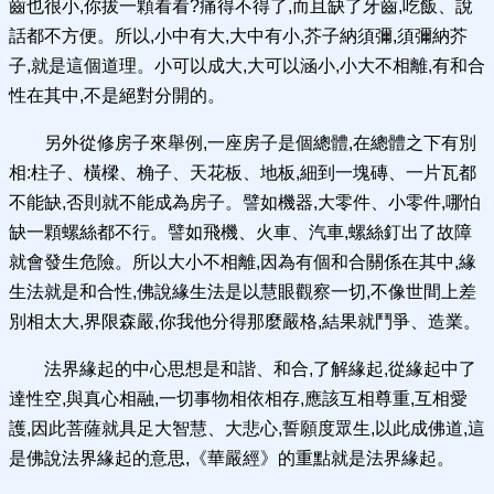
齒也很小,你拔一顆看看?痛得不得了,而且缺了牙齒,吃飯、說
話都不方便。所以,小中有大,大中有小,芥子納須彌,須彌納芥
子,就是這個道理。小可以成大,大可以涵小,小大不相離,有和合
性在其中,不是絕對分開的。
另外從修房子來舉例,一座房子是個總體,在總體之下有別
相:柱子、橫樑、桷子、天花板、地板,細到一塊磚、一片瓦都
不能缺,否則就不能成為房子。譬如機器,大零件、小零件,哪怕
缺一顆螺絲都不行。譬如飛機、火車、汽車,螺絲釘出了故障
就會發生危險。所以大小不相離,因為有個和合關係在其中,緣
生法就是和合性,佛說緣生法是以慧眼觀察一切,不像世間上差
別相太大,界限森嚴,你我他分得那麼嚴格,結果就鬥爭、造業。
法界緣起的中心思想是和諧、和合,了解緣起,從緣起中了
達性空,與真心相融,一切事物相依相存,應該互相尊重,互相愛
護,因此菩薩就具足大智慧、大悲心,誓願度眾生,以此成佛道,這
是佛說法界緣起的意思,《華嚴經》的重點就是法界緣起。