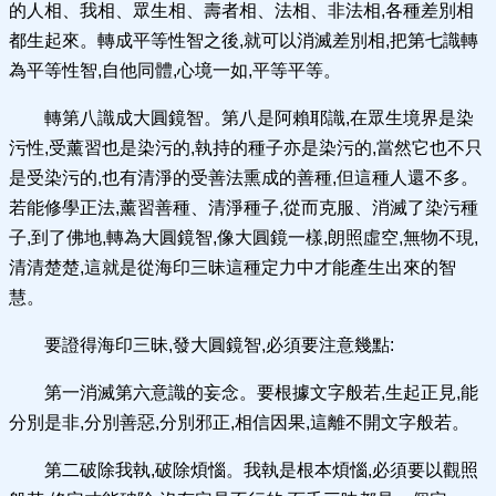
的人相、我相、眾生相、壽者相、法相、非法相,各種差別相
都生起來。轉成平等性智之後,就可以消滅差別相,把第七識轉
為平等性智,自他同體,心境一如,平等平等。
轉第八識成大圓鏡智。第八是阿賴耶識,在眾生境界是染
污性,受薰習也是染污的,執持的種子亦是染污的,當然它也不只
是受染污的,也有清淨的受善法熏成的善種,但這種人還不多。
若能修學正法,薰習善種、清淨種子,從而克服、消滅了染污種
子,到了佛地,轉為大圓鏡智,像大圓鏡一樣,朗照虛空,無物不現,
清清楚楚,這就是從海印三昧這種定力中才能產生出來的智
慧。
要證得海印三昧,發大圓鏡智,必須要注意幾點:
第一消滅第六意識的妄念。要根據文字般若,生起正見,能
分別是非,分別善惡,分別邪正,相信因果,這離不開文字般若。
第二破除我執,破除煩惱。我執是根本煩惱,必須要以觀照