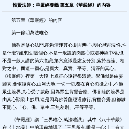
惟賢法師：華嚴經要義 第五章《華嚴經》的內容
第五章《華嚴經》的內容
第一節明萬法唯心
佛教是修心法門,能夠清淨其心,則能明心,明心就能見性,性
是什麼?如來性!這個心,不是一般說的肉團心或者神經中樞,也
不是一般人講的第六意識,第六意識是虛妄分別,落於言詮、相
對之中。而這一顆心,是廣大、真實、平等、清淨的真心。
《楞嚴經》裡第一大段,七處征心說得很清楚。學佛就是由妄
歸真,要恢復真心,山河大地,一切一切,都在真心包攝之中,不過
眾生境界,真心受了蒙蔽,因為眾生背覺合塵。佛菩薩的境界是
由真心顯發出妙用,這是因為佛菩薩經過修行,背塵合覺,但都離
不開心,「心、佛、眾生,三無差別」,平等平等。
《華嚴經》講「三界唯心,萬法唯識」,其中《八十華嚴》
在《十地品》中的現前地講了「三界所有,唯是一心;十二有支,