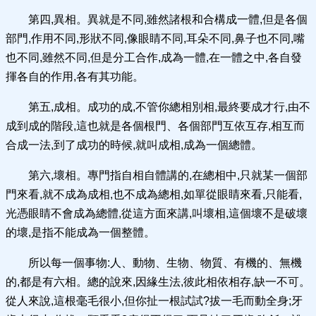
第四,異相。異就是不同,雖然諸根和合構成一體,但是各個
部門,作用不同,形狀不同,像眼睛不同,耳朵不同,鼻子也不同,嘴
也不同,雖然不同,但是分工合作,成為一體,在一體之中,各自發
揮各自的作用,各有其功能。
第五,成相。成功的成,不管你總相別相,最終要成才行,由不
成到成的階段,這也就是各個根門、各個部門互依互存,相互而
合成一法,到了成功的時候,就叫成相,成為一個總體。
第六,壞相。專門指自相自體講的,在總相中,只就某一個部
門來看,就不成為成相,也不成為總相,如單從眼睛來看,只能看,
光憑眼睛不會成為總體,從這方面來講,叫壞相,這個壞不是破壞
的壞,是指不能成為一個整體。
所以每一個事物:人、動物、生物、物質、有機的、無機
的,都是有六相。總的說來,因緣生法,彼此相依相存,缺一不可。
從人來說,這根毫毛很小,但你扯一根試試?拔一毛而動全身;牙