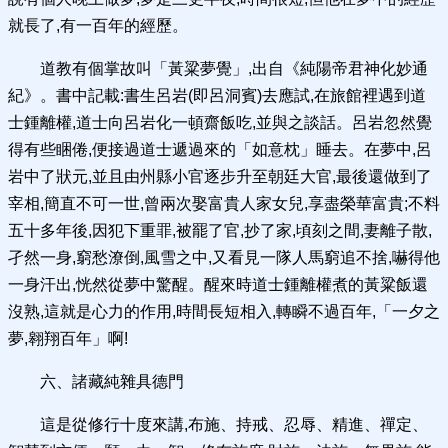
就長了,有一百年的經歷。
道教有個掌故叫「黃粱夢覺」,出自《純陽帝君神化妙通
紀》。書中記載:書生呂岩(即呂洞賓)去應試,在旅館裡遇到道
士鍾離權,道士向呂岩化一頓齋飯吃,並與之談話。呂岩忽然覺
得有些睏倦,便接過道士遞過來的「如意枕」睡去。在夢中,呂
岩中了狀元,並且由州縣小官逐步升至朝廷大官,最後還做到了
宰相,簡直不可一世,曾兩次娶富貴人家女兒,享盡榮華富貴;不料
五十多年後,因犯下重罪,被罷了官,抄了家,頃刻之間,妻離子散,
孑然一身,窮愁潦倒,風雪之中,又看見一隊人馬窮追不捨,嚇得他
一身汗出,恍然從夢中驚醒。醒來時道士鍾離權煮的黃粱飯還
沒熟,這就是心力的作用,時間長短相入,轉瞬不過百年,「一夕之
夢,翱翔百年」啊!
六、諸藏純雜具德門
這是從修行十度來講,布施、持戒、忍辱、精進、禪定、