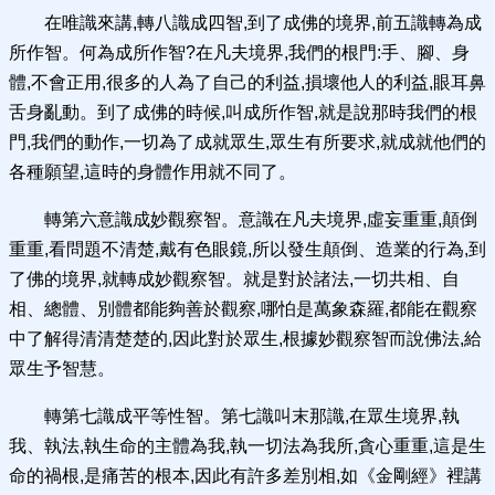
在唯識來講,轉八識成四智,到了成佛的境界,前五識轉為成
所作智。何為成所作智?在凡夫境界,我們的根門:手、腳、身
體,不會正用,很多的人為了自己的利益,損壞他人的利益,眼耳鼻
舌身亂動。到了成佛的時候,叫成所作智,就是說那時我們的根
門,我們的動作,一切為了成就眾生,眾生有所要求,就成就他們的
各種願望,這時的身體作用就不同了。
轉第六意識成妙觀察智。意識在凡夫境界,虛妄重重,顛倒
重重,看問題不清楚,戴有色眼鏡,所以發生顛倒、造業的行為,到
了佛的境界,就轉成妙觀察智。就是對於諸法,一切共相、自
相、總體、別體都能夠善於觀察,哪怕是萬象森羅,都能在觀察
中了解得清清楚楚的,因此對於眾生,根據妙觀察智而說佛法,給
眾生予智慧。
轉第七識成平等性智。第七識叫末那識,在眾生境界,執
我、執法,執生命的主體為我,執一切法為我所,貪心重重,這是生
命的禍根,是痛苦的根本,因此有許多差別相,如《金剛經》裡講