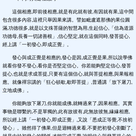
這個相應,即前後相應,就是有此就有彼,有因就有果,這中間
包含很多內容,這裡只舉因果來講。譬如毗盧遮那佛的果位圓
滿,功德很多,就是以文殊菩薩的智慧為用,生起信心,「信為道源
功德母,長養一切諸善根」,信心堅定,就在這個同時,發菩提心,
經上講「一初發心,即成正覺」。
發心與成正覺是相應的,發心是因,成正覺是果,所以說學佛
就看你發不發心,看你是否堅定信心。你若能夠堅定信心,發菩
提心,也就是求成菩提,只要有這個信心,就與菩提相應,與果報相
應。就像禪宗講的「狂心頓歇,歇即菩提」,普通講「放下屠刀,
立地成佛」。
你能夠放下屠刀,你就能成佛,就轉過來了,因果相應。其實
事物是聯繫的,不是單獨的,此有故彼有,此無故彼無,緣緣相應,
所以經上講「一初發心,即成正覺」,又說「悉成正等覺,不捨初
發心」。雖然得了佛果,但是迴轉過來看,不要把初發心割斷了,