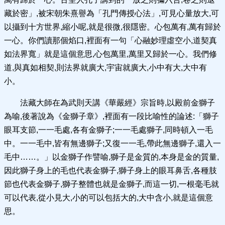
藏於密」,被宋朝朱熹譽為「孔門傳授心法」,可見心量放大,可
以攝到十方世界,縮小呢,就是很微,很隱密。心包萬有,萬有歸於
一心。你們讀那個焰口,裡面有一句「心融妙理虛空小,道契真
如法界寬」就是這個意思,心包萬里,萬里又歸於一心。我們修
道,與真如相契,則法界就廣大,宇宙就廣大,小中有大,大中有
小。
法藏大師在為武則天講《華嚴經》宗旨時,以殿前金獅子
為喻,後著說為《金獅子章》,裡面有一段比喻性的論述:「獅子
眼耳支節,一一毛處,各有金獅子;一一毛處獅子,同時頓入一毛
中。一一毛中,皆有無邊獅子;又復一一毛,帶此無邊獅子,還入一
毛中……。」以金獅子作譬喻,獅子是金質的,本身是金的質量,
因此獅子身上的毛也代表金獅子,獅子身上的眼耳鼻舌,各種肢
節也代表金獅子,獅子整體也就是金獅子,而這一切,一根毫毛就
可以代表,從小見大,小的可以包括大的,大中含小,就是這個意
思。