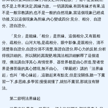
也不是上帝來決定,因緣力故。一切講因緣,有因有緣才有果,這
不是一般宗教講的,也不是一般的自然現象,當這個現象已經成
功後,又以這個現象為所緣,內心變成四分:見分、相分、自證
分、證自證分。
「見分」是能緣,「相分」是所緣。這個相分,又有親相
分、疏相分。山河大地,是疏相分。眼中影像,是親相分。清不
清楚靠自證分,自證分清不清楚,靠證自證分,即心力的反射,分析
得很詳細的。所以關於講識變,唯識法相詳細解釋了這個道
理。佛法講自淨其心,有情世界、器世界都是由心所造,聖者世
界是佛菩薩的真心體現,無不由心。《華嚴經》講的「法界緣
起」也叫「唯心緣起」,這聽起來有點玄,但是沒關係,聽一下薰
習一下,多思維,多學習,慢慢就懂了,就怕不薰習,那就沒有辦
法。
第二節明法界緣起