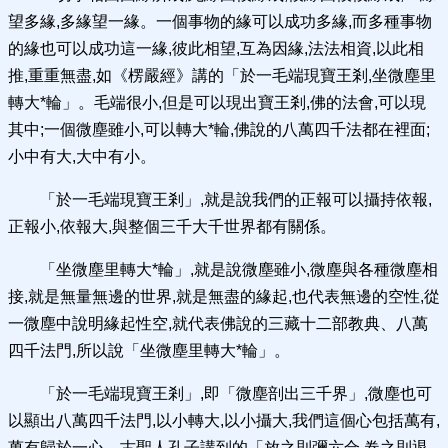
望多緣,多緣望一緣。一個事物的緣可以成功多緣,而多種事物
的緣也可以成功這一緣,彼此相望,互為因緣,法法相資,以此相
推,重重無盡,如《楞嚴經》講的「於一毛端現寶王剎,坐微塵里
轉大*輪」。毛端很小,但是可以現出寶王剎,佛的法會,可以現
其中;一個微塵雖小,可以轉大*輪,佛說的八萬四千法都在裡面;
小中有大,大中有小。
「於一毛端現寶王剎」,就是說我們的正報可以攝持依報,
正報小,依報大,與整個三千大千世界都有關係。
「坐微塵里轉大*輪」,就是說微塵雖小,微塵與各種微塵相
接,就是無量無邊的世界,就是無盡的緣起,也代表無邊的空性,從
一微塵中說明緣起性空,就代表佛說的三藏十二部教典、八萬
四千法門,所以說「坐微塵里轉大*輪」。
「於一毛端現寶王剎」,即「微塵剖出三千界」,微塵也可
以顯出八萬四千法門,以小轉大,以小攝大,我們這個心包括萬有,
萬有歸於一心。古聖人孔子講到的「放之則彌六合,卷之則退