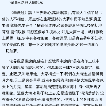
海印三昧與大圓鏡智
《華嚴經》講「三界唯心,萬法唯識」,有些人半信半疑,世
俗的人不相信。眾生都在生死流轉的大夢中而不知是夢,真正
要徹底相信,要完全了解這個道理,必須是經過開悟以後的初地
菩薩,開悟以後,回顧整個眾生境界,才知是大夢一場。就好像晚
上睡覺一樣,夢中有各種形象、各種經歷,但是身在夢中不知夢,
到了夢醒以後回想一下,才知剛才的境界是夢,才知一切唯心、
一切如夢。
法界觀是佛說的,佛在什麼境界中說的?是在海印三昧中,
發了大圓鏡智而說出來的。何為海印三昧?三昧,就是定、禪
定、止觀,又叫奢摩他。大家構想一下,我們在大海邊,當清風明
月之夜,天上是月亮星星,或者有點雲彩,那個時刻大海風平浪靜,
天上的月亮、星星、雲彩清清楚楚地映在海中,海中就出現各
種形象。這個大海,有影子映上去,它是這個樣子,清清楚楚的;沒
有影子,它還是這個樣子,清清楚楚的。他把天上的各種東西照
得清清楚楚,就好像一面大圓鏡一樣,把森羅萬象、事事物物都