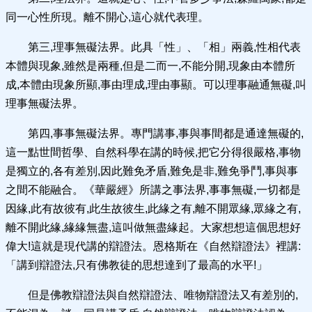
同一心性所現。離不開心,這心就代表理。
第三,理事無礙法界。此具「性」、「相」兩義,性相代表
本體與現象,雖然是兩種,但是二而一,不能分開,現象由本體所
成,本體由現象所顯,事由理成,理由事顯。可以理事融通無礙,叫
理事無礙法界。
第四,事事無礙法界。專門講事,事與事間都是通達無礙的,
這一點世間哲學、自然科學在講的時候,把它分得很嚴格,事物
是獨立的,各有差別,因此難免矛盾,難免是非,難免爭鬥,事與事
之間不能融合。《華嚴經》所講之事法界,事事無礙,一切都是
因緣,此有故彼有,此生故彼生,此緣之有,離不開眾緣,眾緣之有,
離不開此緣,緣緣無盡,這叫做無盡緣起。大家想想這個思想好
偉大!這就是現代講的辯證法。恩格斯在《自然辯證法》裡講:
「講到辯證法,只有佛教徒的思想達到了最高的水平!」
但是佛教辯證法與自然辯證法、唯物辯證法又有差別的,