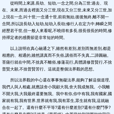
從時間上來講,長劫、短劫,一念之間,分為三世:過去、現
在、未來,而過去裡面又分三世,現在又分三世,未來又分三世,加
上現在一念,叫十世;一念通十世,前前無始,後後無終,離不開一
念間,所以說長劫入短劫,短劫入長劫;修行人在定力中,轉瞬之間
經歷若干世,但一般人來看呢,不曉得有多長,很長很長的時間,修
持禪定者的感覺卻是非常短的時間。
以上說明在真心融通之下,雖然有差別,差別而無差別,都是
相應的、相通的,雖然講真而不失俗,講俗而不失真,二諦圓融。
菩薩行就在中間,不捨真不離俗,修蓮花行,具體講修普賢行,不捨
普賢大願,不捨普賢苦行。這就是整個法界觀的思想。
所以法界觀的中心還在事事無礙法界,能夠了解這個道理,
我們人與人相處,就應該舍小我顧大我,舍大我成無我。小我離
不開大我,大我最終還要無我。我中有你,你中有我,我有國家,國
家就有我,我有世界,世界就有我,我有眾生,眾生就有我,這就融
合在一起了。還有什麼不平等?還有什麼差別?還有什麼鬥爭?