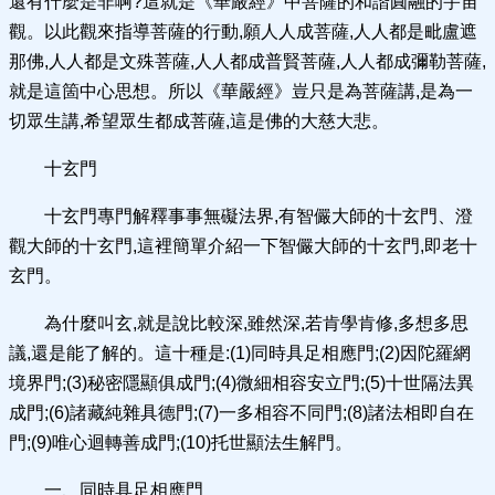
還有什麼是非啊?這就是《華嚴經》中菩薩的和諧圓融的宇宙
觀。以此觀來指導菩薩的行動,願人人成菩薩,人人都是毗盧遮
那佛,人人都是文殊菩薩,人人都成普賢菩薩,人人都成彌勒菩薩,
就是這箇中心思想。所以《華嚴經》豈只是為菩薩講,是為一
切眾生講,希望眾生都成菩薩,這是佛的大慈大悲。
十玄門
十玄門專門解釋事事無礙法界,有智儼大師的十玄門、澄
觀大師的十玄門,這裡簡單介紹一下智儼大師的十玄門,即老十
玄門。
為什麼叫玄,就是說比較深,雖然深,若肯學肯修,多想多思
議,還是能了解的。這十種是:(1)同時具足相應門;(2)因陀羅網
境界門;(3)秘密隱顯俱成門;(4)微細相容安立門;(5)十世隔法異
成門;(6)諸藏純雜具德門;(7)一多相容不同門;(8)諸法相即自在
門;(9)唯心迴轉善成門;(10)托世顯法生解門。
一、同時具足相應門