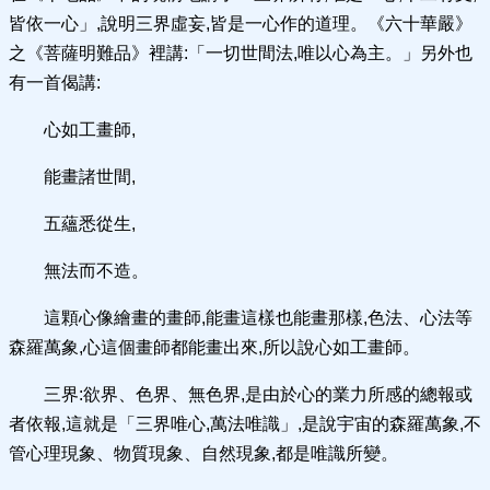
皆依一心」,說明三界虛妄,皆是一心作的道理。《六十華嚴》
之《菩薩明難品》裡講:「一切世間法,唯以心為主。」另外也
有一首偈講:
心如工畫師,
能畫諸世間,
五蘊悉從生,
無法而不造。
這顆心像繪畫的畫師,能畫這樣也能畫那樣,色法、心法等
森羅萬象,心這個畫師都能畫出來,所以說心如工畫師。
三界:欲界、色界、無色界,是由於心的業力所感的總報或
者依報,這就是「三界唯心,萬法唯識」,是說宇宙的森羅萬象,不
管心理現象、物質現象、自然現象,都是唯識所變。