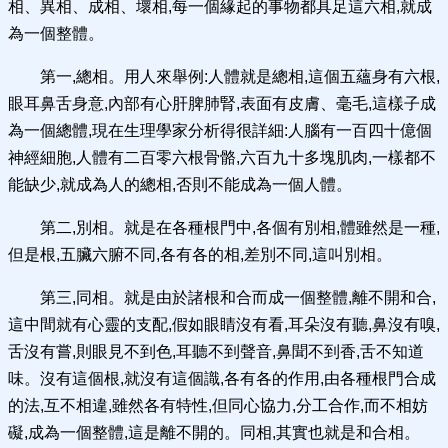
相、異相、成相、壞相,每一個緣起的事物都具足這六相,就成
為一個整體。
第一,總相。用人來舉例:人體就是總相,這個五蘊身有六根,
眼耳鼻舌身意,內部有心肝脾肺腎,表面有皮膚、毫毛,這樣子成
為一個總體,現在生理學家分析得很詳細:人腦有一百四十億個
神經細胞,人體有二百零六根骨骼,六百九十多塊肌肉,一樣都不
能缺少,就成為人的總相,否則不能成為一個人體。
第二,別相。就是在各種根門中,各個有別相,體雖然是一種,
但是根,五臟六腑不同,各有各的相,差別不同,這叫別相。
第三,同相。就是由於諸根和合而成一個整體,離不開和合,
這中間就有心靈的支配,假如眼睛沒有看,耳朵沒有聽,鼻沒有嗅,
舌沒有嘗,則眼見不到色,耳聽不到聲音,鼻聞不到香,舌不知道
味。沒有這個根,就沒有這個識,各有各的作用,由各種根門合成
的法,互不相違,雖然各有特性,但同心協力,分工合作,而不相妨
礙,成為一個整體,這是離不開的。同相,其實也就是和合相。