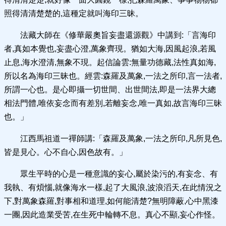
照得清清楚楚的,這種定就叫海印三昧。
法藏大師在《修華嚴奧旨妄盡還源觀》中講到:「言海印
者,真如本覺也,妄盡心澄,萬象齊現。猶如大海,因風起浪,若風
止息,海水澄清,無象不現。起信論雲:無量功德藏,法性真如海,
所以名為海印三昧也。經雲:森羅及萬象,一法之所印,言一法者,
所謂一心也。是心即攝一切世間、出世間法,即是一法界大總
相法門體,唯依妄念而有差別,若離妄念,唯一真如,故言海印三昧
也。」
江西馬祖道一禪師講:「森羅及萬象,一法之所印,凡所見色,
皆是見心。心不自心,因色故有。」
眾生平時的心是一種意識的妄心,屬於染污的,有妄念、有
我執、有煩惱,就像海水一樣,起了大風浪,波浪滔天,在此情況之
下,對萬象森羅,對事相和道理,如何能清楚?無明障蔽,心中黑漆
一團,因此造業受苦,在生死中輪轉不息。真心不顯,妄心作怪。