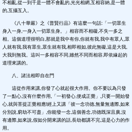
不相亂,從一到千是一體不會亂的,光光相網,互相容納,是一體
的,互攝互入。
《八十華嚴》之《普賢行品》有這麼一句話:「一切眾生
身入一身,一身入一切眾生身。」相容而不相礙,不失一多之
相。這個道理很明白,那就是我中有你,你就有我,我中有眾人,眾
人就有我,我有眾生,眾生就有我,相即相如,彼此無礙,這是大我,
大我到無我。這叫一多相容不同,雖然不同而相容,即依緣起的
道理來講的。
八、諸法相即自在門
這從作用來講,你發了心就起很大作用。你不要以為只發
了一點心,沒有什麼作用,「一初發心,便成正覺」,只要一開始發
心,就與菩提正覺相應!經上又講「彼一念功德,無量無邊際,如來
分別說,窮劫不可盡」,你能發一念,這個善念,功德既深且廣,沒
有邊際,如來說,假如分開來講的話,長劫都講不完,這是心力的作
用。