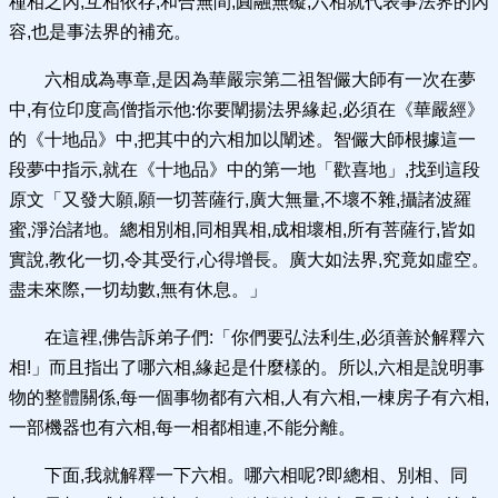
種相之內,互相依存,和合無間,圓融無礙,六相就代表事法界的內
容,也是事法界的補充。
六相成為專章,是因為華嚴宗第二祖智儼大師有一次在夢
中,有位印度高僧指示他:你要闡揚法界緣起,必須在《華嚴經》
的《十地品》中,把其中的六相加以闡述。智儼大師根據這一
段夢中指示,就在《十地品》中的第一地「歡喜地」,找到這段
原文「又發大願,願一切菩薩行,廣大無量,不壞不雜,攝諸波羅
蜜,淨治諸地。總相別相,同相異相,成相壞相,所有菩薩行,皆如
實說,教化一切,令其受行,心得增長。廣大如法界,究竟如虛空。
盡未來際,一切劫數,無有休息。」
在這裡,佛告訴弟子們:「你們要弘法利生,必須善於解釋六
相!」而且指出了哪六相,緣起是什麼樣的。所以,六相是說明事
物的整體關係,每一個事物都有六相,人有六相,一棟房子有六相,
一部機器也有六相,每一相都相連,不能分離。
下面,我就解釋一下六相。哪六相呢?即總相、別相、同