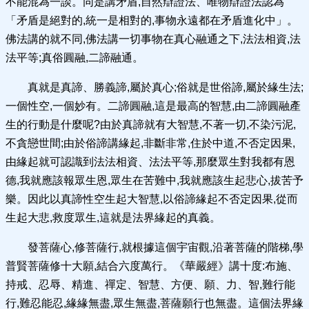
不能混為一談。同是講矛盾,自然辯證法、唯物辯證法認為
「矛盾是絕對的,統一是相對的,事物永遠都在矛盾進化中」。
佛法講的就不同,佛法講一切事物在真心融通之下,法法相資,法
法平等;真俗圓融,二諦融通。
真就是真諦、勝義諦,屬於真心;俗就是世俗諦,屬於緣生法;
一個性空,一個妙有。二諦圓融,這是最高的智慧,由二諦圓融產
生的行動是什麼呢?由於真諦就有大智慧,不著一切,不染污泥,
不貪戀世間;由於俗諦講緣起,非斷非常,住於中道,不否定因果,
由緣起就可認識到法法相資、法法平等,那麼眾生對我都有恩
德,我就應該報眾生恩,眾生在苦難中,我就應該生起悲心,拔苦予
樂。因此以真諦性空生起大智慧,以俗諦緣起不否定因果,從而
生起大悲,救度眾生,這就是法界緣起的真義。
發菩薩心,修菩薩行,就根據這個宇宙觀,沿著菩薩的階梯,學
普賢菩薩修十大願,結合六度萬行。《華嚴經》講十度:布施、
持戒、忍辱、精進、禪定、智慧、方便、願、力、智,難行能
行,難忍能忍,緣緣無盡,眾生無盡,菩薩願行也無盡。這個法界緣