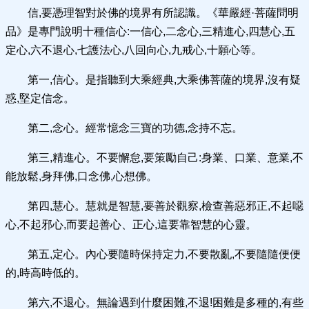
信,要憑理智對於佛的境界有所認識。《華嚴經·菩薩問明
品》是專門說明十種信心:一信心,二念心,三精進心,四慧心,五
定心,六不退心,七護法心,八回向心,九戒心,十願心等。
第一,信心。是指聽到大乘經典,大乘佛菩薩的境界,沒有疑
惑,堅定信念。
第二,念心。經常憶念三寶的功德,念持不忘。
第三,精進心。不要懈怠,要策勵自己:身業、口業、意業,不
能放鬆,身拜佛,口念佛,心想佛。
第四,慧心。慧就是智慧,要善於觀察,檢查善惡邪正,不起噁
心,不起邪心,而要起善心、正心,這要靠智慧的心靈。
第五,定心。內心要隨時保持定力,不要散亂,不要隨隨便便
的,時高時低的。
第六,不退心。無論遇到什麼困難,不退!困難是多種的,有些