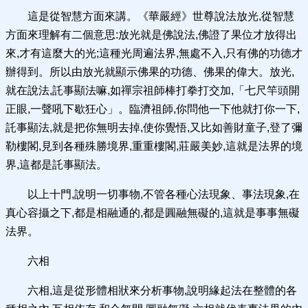
這是從智慧方面來講。《華嚴經》世尊說法放光,從智慧
方面來理解有二個意思:放光就是佛說法,佛證了果位才放得出
來,才有這麼大的光;這種光周遍法界,無處不入,只有佛的功德才
辦得到。所以由放光就顯示佛果的功德、佛果的偉大。放光,
就在說法,託事顯法嘛,如禪宗祖師棒打拳打交加,「七尺竿頭開
正眼,一聲吼下歇狂心」。臨濟祖師,你問他一下他就打你一下,
託事顯法,就是把你無明去掉,使你覺悟,又比如善財童子,登了彌
勒樓閣,見到各種殊勝境界,重重樓閣,莊嚴美妙,這就是法界的境
界,這都是託事顯法。
以上十門,說明一切事物,不管各種心法現象、事法現象,在
真心容攝之下,都是相融通的,都是圓融無礙的,這就是事事無礙
法界。
六相
六相,這是從形體相狀來分析事物,說明緣起法在整體的各