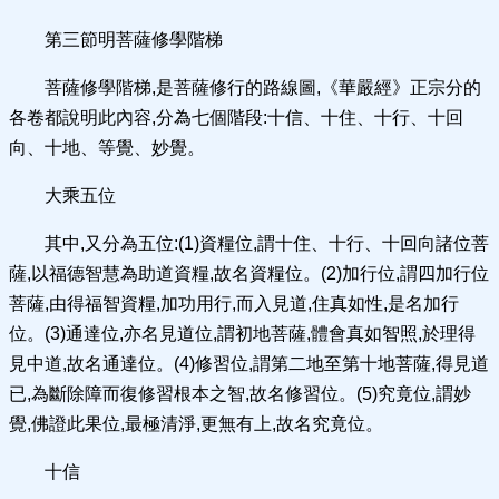
第三節明菩薩修學階梯
菩薩修學階梯,是菩薩修行的路線圖,《華嚴經》正宗分的
各卷都說明此內容,分為七個階段:十信、十住、十行、十回
向、十地、等覺、妙覺。
大乘五位
其中,又分為五位:(1)資糧位,謂十住、十行、十回向諸位菩
薩,以福德智慧為助道資糧,故名資糧位。(2)加行位,謂四加行位
菩薩,由得福智資糧,加功用行,而入見道,住真如性,是名加行
位。(3)通達位,亦名見道位,謂初地菩薩,體會真如智照,於理得
見中道,故名通達位。(4)修習位,謂第二地至第十地菩薩,得見道
已,為斷除障而復修習根本之智,故名修習位。(5)究竟位,謂妙
覺,佛證此果位,最極清淨,更無有上,故名究竟位。
十信