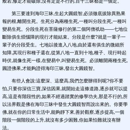
般若,修定才能破除,沒有定是不行的,百千三昧都是一個定。
第三要達到海印三昧,生起大圓鏡智,必須徹底拔除異熟果
報的根,離開生死。生死分為兩種生死,一種叫分段生死,一種叫
變易生死。分段生死在菩薩修行的第二個阿僧祇劫——七地位
斷除俱生煩惱障的現行才能結束。分段是什麼?就是一輩子一
輩子的分段受生。七地以後進入八地,由於還有俱生的微細所
知障,其現行和種子還在,從第八地一直到十地,種子、現行時起
時伏,就像生死一樣,在變易中,叫變易生死。必須離開兩種生死,
圓證佛果,才能夠證得海印三昧,發出大圓鏡智。
有些人會說:這麼深、這麼高,我們怎麼辦得到呢?你不要
怕,只要你深信三寶,深信因果,就開始走這條道路,逐步就可以提
高,這是有階段性的,如果不經過踏實的修學功夫,那是不行的,所
以法界觀是佛在海印三昧中發生大圓鏡智而說出來的。你要學
佛,就在你的日常生活中,能夠靜下來,善於觀察,逐步提高,一個
階段一個階段的上升,就沒有多少困難,你如果怕難就沒有辦
法。