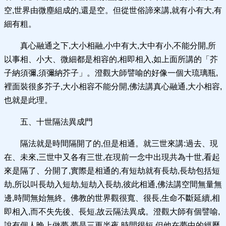
空,世界由微塵組成的,還是空。但從世俗諦來講,就有小有大,有
細有粗。
真心融通之下,大小相融,小中有大,大中有小,不能分開,所
以事相、小大、微細都是相容的,相即相入,如上面所講的「芥
子納須彌,須彌納芥子」。澄觀大師譬喻的好像一個大琉璃瓶,
裡面裝很多芥子,大小相容不能分開,佛法講真心融通,大小相容,
也就是此理。
五、十世隔法異成門
隔法就是時間隔開了的,但是相通。就三世來講:過去、現
在、未來,三世中又各有三世,在現前一念中出現共為十世,看起
來是隔了、分開了,實際是相通的,有短劫就有長劫,長劫包括短
劫,所以叫長劫入短劫,短劫入長劫,彼此相通,佛法講空間無量無
邊,時間無始無終。佛教的世界觀很寬、很長,生命不斷延續,相
即相入,而不失先後、長短,故云隔法異成。澄觀大師有個譬喻,
說有個人晚上做夢,夢是三更半夜,時間很短,但他在夢中的經歷