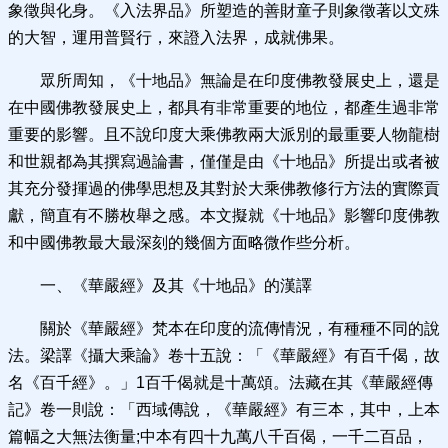
象徵與化身。《入法界品》所塑造的善財童子則象徵著以文殊
的大智，運用普賢行，來證入法界，成就佛果。
眾所周知，《十地品》無論是在印度佛教發展史上，還是
在中國佛教發展史上，都具有非常重要的地位，都產生過非常
重要的影響。且不說印度大乘佛教兩大派別的最重要人物龍樹
和世親都為其撰寫過論書，僅僅是由《十地品》所提出或者被
其充分發揮過的佛學思想及其對於大乘佛教修行方法的實際貢
獻，簡直有不勝枚舉之感。本文擬就《十地品》影響印度佛教
和中國佛教最大最深刻的幾個方面略微作些分析。
一、《華嚴經》及其《十地品》的漢譯
關於《華嚴經》梵本在印度的流傳情況，有種種不同的說
法。梁譯《攝大乘論》卷十五說：「《華嚴經》有百千偈，故
名《百千經》。」1百千偈就是十萬頌。法藏在其《華嚴經傳
記》卷一則說：「西域傳說，《華嚴經》有三本，其中，上本
篇幅之大無法衡量;中本有四十九萬八千百偈，一千二百品，