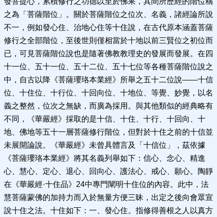
發菩提心，累積修行之功德以至於佛果，其間所歷經的階位稱
之為「菩薩階位」。關於菩薩階位之位次、名義，諸經論所說
不一，例如發心住、治地心住等十住說，在古代原本涵蓋菩薩
修行之全部階位，至後世則僅相當於十地以前三賢位之初位而
已，可見菩薩階位說也是隨著佛教教理史的發展而發展。在四
十一位、五十一位、五十二位、五十七位等各種菩薩階位說之
中，自古以降《菩薩瓔珞本業經》所舉之五十二位說——十信
位、十住位、十行位、十回向位、十地位、等覺、妙覺，以名
義之整然，位次之無缺，而廣為採用。與其他類似的經典略有
不同，《華嚴經》採取的是十信、十住、十行、十回向、十
地、佛地等五十一層菩薩修行階位，但對於十住之前的十信並
未展開論說。《華嚴經》未曾具體言及「十信位」，茲依據
《菩薩瓔珞本業經》將其名義列舉如下：信心、念心、精進
心、慧心、定心、退心、回向心、護法心、戒心、願心。陶靜
在《華嚴經·十住品》24中專門闡明十住位的內容。此中，法
慧菩薩蒙佛的加持力而入於無量方便三昧，出定之後向會眾宣
說十住之法。十住如下：一、發心住。指修得善根之人以真方