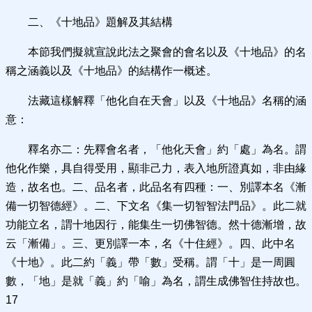
二、《十地品》題解及其結構
本節我們擬就宣說此法之聚會的會名以及《十地品》的名
稱之涵義以及《十地品》的結構作一概述。
法藏這樣解釋「他化自在天會」以及《十地品》名稱的涵
意：
釋名亦二：先釋會名者，「他化天會」約「處」為名。謂
他化作樂，具自得受用，顯非己力，表入地所證真如，非由緣
造，故名也。二、品名者，此品名有四種：一、別譯本名《漸
備一切智德經》。二、下文名《集一切智智法門品》。此二就
功能立名，謂十地因行，能集生一切佛智德。然十德漸增，故
云「漸備」。三、更別譯一本，名《十住經》。四、此中名
《十地》。此二約「義」帶「數」受稱。謂「十」是一周圓
數，「地」是就「義」約「喻」為名，謂生成佛智住持故也。
17