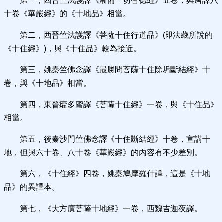
第一，西晉竺法護譯《漸備一切智德經》五卷，與唐譯八
十卷《華嚴經》的《十地品》相當。
第二，西晉竺法護譯《菩薩十住行道品》(即法藏所說的
《十住經》)，與《十住品》較為接近。
第三，姚秦竺佛念譯《最勝問菩薩十住除垢斷結經》十
卷，與《十地品》相當。
第四，東晉癨多蜜譯《菩薩十住經》一卷，與《十住品》
相當。
第五，後秦沙門竺佛念譯《十住斷結經》十卷，宣講十
地，但與六十卷、八十卷《華嚴經》的內容有不少差別。
第六，《十住經》四卷，姚秦鳩摩羅什譯，這是《十地
品》的異譯本。
第七，《大方廣菩薩十地經》一卷，西魏吉迦夜譯。