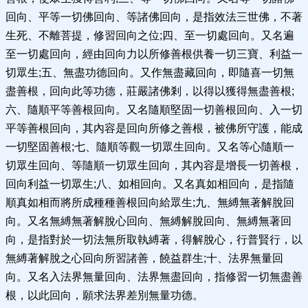
回向、平等一切佛回向、等諸佛回向，是指效法三世佛，不著
生死、不離菩提，修習回向之位;四、至一切處回向。又名遍
至一切處回向，經由回向力以所修善根供養一切三寶、利益一
切眾生;五、無盡功德回向。又作無盡藏回向，即隨喜一切無
盡善根，回向此等功德，莊嚴諸佛剎，以得以獲得無盡善根;
六、隨順平等善根回向。又名隨順堅固一切善根回向、入一切
平等善根回向，其內容是回向所修之善根，被佛所守護，能成
一切堅固善根;七、隨順等觀一切眾生回向。又名等心隨順一
切眾生回向、等隨順一切眾生回向，其內容是增長一切善根，
回向利益一切眾生;八、如相回向。又名真如相回向，是指隨
順真如相而將所成種種善根回向給眾生;九、無縛無著解脫回
向。又名無縛無著解脫心回向、無縛解脫回向、無縛無著回
向，是指對於一切法無所取執縛著，得解脫心，行普賢行，以
無縛著解脫之心回向所習諸善，饒益群生;十、法界無量回
向。又名入法界無量回向、法界無盡回向，指修習一切無盡善
根，以此回向，願求法界差別無量功德。