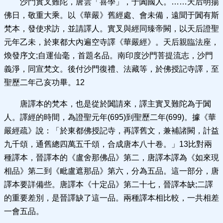
沙門實叉難陀，唐雲「喜學」，于闐國人。……天后明揚
佛日，敬重大乘。以《華嚴》舊經處、會未備，遠聞于闐有斯
梵本，發使求訪，並請譯人。實叉與經同臻帝闕，以天后證聖
元年乙未，於東都大內遍空寺譯《華嚴經》。天后親臨法座，
煥發序文;自運仙毫，首題名品。南印度沙門菩提流志，沙門
義淨，同宣梵文。後付沙門復禮、法藏等，於佛授記寺譯，至
聖歷二年己亥功畢。12
唐譯本的梵本，也是從於闐請來，譯主實叉難陀為于闐
人。譯經的時間，為證聖元年(695)到聖歷二年(699)。據《華
嚴經疏》說：「於東都佛授記寺，再譯舊文，兼補諸闕，計益
九千頌，通舊總四萬五千頌，合成唐本八十卷。」13比對兩
種譯本，晉譯本的《盧舍那佛品》第二，唐譯本譯為《如來現
相品》第二到《毗盧遮那品》第六，分為五品。這一部分，唐
譯本要詳備些。唐譯本《十定品》第二十七，晉譯本缺;二譯
的重要差別，是晉譯缺了這一品。兩種譯本相比較，一共相差
一會五品。