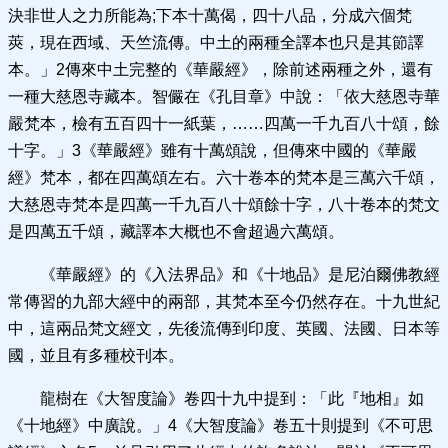
決非世人之力所能為;下本十萬偈，四十八品，分成六個梵
莢，現在西域、天竺流傳。中土的兩種全譯本也只是其節譯
本。」2傳來中土完整的《華嚴經》，除前述兩種之外，還有
一種大慈恩寺藏本。智儼在《孔目章》中說：「依大慈恩寺華
嚴梵本，檢有五百四十一紙葉，……四萬一千九百八十頌，餘
十字。」3《華嚴經》雖有十萬頌說，但傳來中國的《華嚴
經》梵本，都在四萬頌左右。六十卷本的梵本是三萬六千頌，
大慈恩寺梵本是四萬一千九百八十頌餘十字，八十卷本的梵文
是四萬五千頌，藏譯本大概也不會超過六萬頌。
《華嚴經》的《入法界品》和《十地品》是尼泊爾佛教經
常傳習的九部大經中的兩部，其梵本至今仍然存在。十九世紀
中，這兩品梵文經文，先後流傳到印度、英國、法國、日本等
國，並且有多種校刊本。
龍樹在《大智度論》卷四十九中提到：「此『地相』如
《十地經》中廣說。」4《大智度論》卷五十則提到《不可思