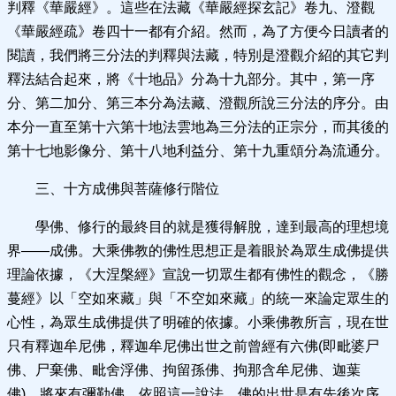
判釋《華嚴經》。這些在法藏《華嚴經探玄記》卷九、澄觀
《華嚴經疏》卷四十一都有介紹。然而，為了方便今日讀者的
閱讀，我們將三分法的判釋與法藏，特別是澄觀介紹的其它判
釋法結合起來，將《十地品》分為十九部分。其中，第一序
分、第二加分、第三本分為法藏、澄觀所說三分法的序分。由
本分一直至第十六第十地法雲地為三分法的正宗分，而其後的
第十七地影像分、第十八地利益分、第十九重頌分為流通分。
三、十方成佛與菩薩修行階位
學佛、修行的最終目的就是獲得解脫，達到最高的理想境
界——成佛。大乘佛教的佛性思想正是着眼於為眾生成佛提供
理論依據，《大涅槃經》宣說一切眾生都有佛性的觀念，《勝
蔓經》以「空如來藏」與「不空如來藏」的統一來論定眾生的
心性，為眾生成佛提供了明確的依據。小乘佛教所言，現在世
只有釋迦牟尼佛，釋迦牟尼佛出世之前曾經有六佛(即毗婆尸
佛、尸棄佛、毗舍浮佛、拘留孫佛、拘那含牟尼佛、迦葉
佛)，將來有彌勒佛。依照這一說法，佛的出世是有先後次序