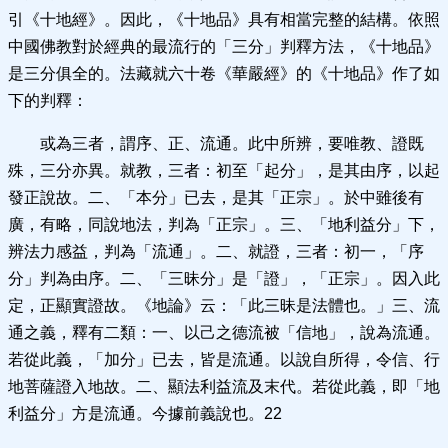
引《十地經》。因此，《十地品》具有相當完整的結構。依照
中國佛教對於經典的最流行的「三分」判釋方法，《十地品》
是三分俱全的。法藏就六十卷《華嚴經》的《十地品》作了如
下的判釋：
或為三者，謂序、正、流通。此中所辨，要唯教、證既
殊，三分亦異。就教，三者：初至「起分」，是其由序，以起
發正說故。二、「本分」已去，是其「正宗」。於中雖後有
廣，有略，同說地法，判為「正宗」。三、「地利益分」下，
辨法力感益，判為「流通」。二、就證，三者：初一，「序
分」判為由序。二、「三昧分」是「證」，「正宗」。因入此
定，正顯實證故。《地論》云：「此三昧是法體也。」三、流
通之義，釋有二類：一、以己之德流被「信地」，說為流通。
若從此義，「加分」已去，皆是流通。以說自所得，令信、行
地菩薩證入地故。二、顯法利益流及末代。若從此義，即「地
利益分」方是流通。今據前義說也。22