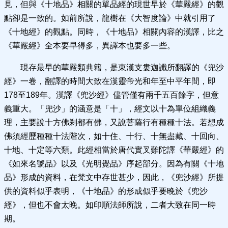
見，但與《十地品》相關的單品經的現世早於《華嚴經》的觀
點卻是一致的。如前所說，龍樹在《大智度論》中就引用了
《十地經》的觀點。同時，《十地品》相關內容的漢譯，比之
《華嚴經》全本要早得多，異譯本也要多一些。
現存最早的華嚴類典籍，是東漢支婁迦讖所翻譯的《兜沙
經》一卷，翻譯的時間大致在漢靈帝光和年至中平年間，即
178至189年。漢譯《兜沙經》儘管僅有兩千五百餘字，但意
義重大。「兜沙」的涵意是「十」，經文以十為單位組織義
理，主要說十方佛剎都有佛，又說菩薩行有種種十法。若想成
佛須經歷種種十法階次，如十住、十行、十無盡藏、十回向、
十地、十定等六類。此經相當於唐代實叉難陀譯《華嚴經》的
《如來名號品》以及《光明覺品》序起部分。因為有關《十地
品》形成的資料，在梵文中存世甚少，因此，《兜沙經》所提
供的資料似乎表明，《十地品》的形成似乎要晚於《兜沙
經》，但也不會太晚。如印順法師所說，二者大致在同一時
期。