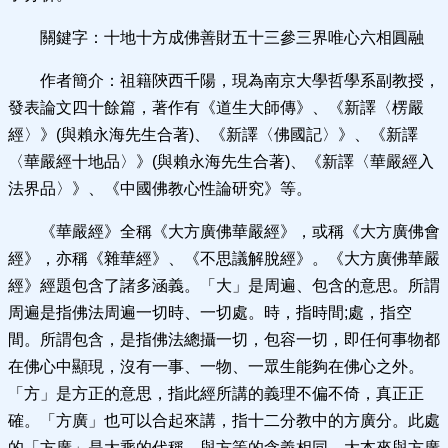
關鍵字：十地十方成佛善財五十三參三界唯心六相圓融
作者簡介：祖籍陝西千陽，現為南京大學哲學系副教授，
發表論文四十餘篇，著作有《道生大師傳》、《新譯〈楞嚴
經〉》(與賴永海先生合著)、《新譯〈佛國記〉》、《新譯
〈華嚴經十地品〉》(與賴永海先生合著)、《新譯〈華嚴經入
法界品〉》、《中國佛教心性論研究》等。
《華嚴經》全稱《大方廣佛華嚴經》，或稱《大方廣佛會
經》，亦稱《雜華經》、《不思議解脫經》。《大方廣佛華嚴
經》經題包含了諸多涵義。「大」是周遍、包含的意思。所謂
周遍是指佛法周遍一切時、一切處。時，指時間;處，指空
間。所謂包含，是指佛法總攝一切，包容一切，即任何事物都
在佛心中顯現，沒有一事、一物、一眾生能夠在佛心之外。
「方」是方正的意思，指此經所講的義理不偏不倚，真正正
確。「方廣」也可以合起來講，指十二分教中的方廣分。此處
的「方廣」是大乘的代稱，與方等的含義相同。大本來與方廣