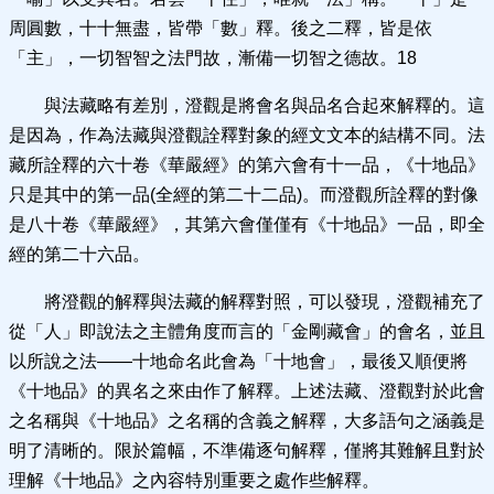
周圓數，十十無盡，皆帶「數」釋。後之二釋，皆是依
「主」，一切智智之法門故，漸備一切智之德故。18
與法藏略有差別，澄觀是將會名與品名合起來解釋的。這
是因為，作為法藏與澄觀詮釋對象的經文文本的結構不同。法
藏所詮釋的六十卷《華嚴經》的第六會有十一品，《十地品》
只是其中的第一品(全經的第二十二品)。而澄觀所詮釋的對像
是八十卷《華嚴經》，其第六會僅僅有《十地品》一品，即全
經的第二十六品。
將澄觀的解釋與法藏的解釋對照，可以發現，澄觀補充了
從「人」即說法之主體角度而言的「金剛藏會」的會名，並且
以所說之法——十地命名此會為「十地會」，最後又順便將
《十地品》的異名之來由作了解釋。上述法藏、澄觀對於此會
之名稱與《十地品》之名稱的含義之解釋，大多語句之涵義是
明了清晰的。限於篇幅，不準備逐句解釋，僅將其難解且對於
理解《十地品》之內容特別重要之處作些解釋。