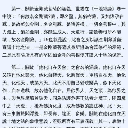
第一，關於金剛藏菩薩的涵義。世親在《十地經論》卷一
中說：「何故名金剛藏?藏，即名堅，其猶樹藏。又如懷孕在
藏，是故堅如金剛，名金剛藏。是諸善根，一切余善根中，其
力最上，猶如金剛，亦能生成人、天道行，諸餘善根所不能
壞，故名金剛藏。」19也就是說，此會之所以讓金剛藏菩薩
宣講十地之法，一是金剛藏菩薩以身所證為會眾修行的示範，
二是此菩薩所具有的堅固如金剛的善根使其證入十地的保證。
第二，關於「他化自在天會」之會名的涵義。他化自在天
又譯作他化樂天、他化自轉天、化應聲天，單稱自在天、他化
天、化他天，或第六天。此天不用自己變現樂具，假下天化
作，自在遊戲，故名他化自在。居欲界人、天之頂，為欲界之
主，與色界摩醯首羅天，同為防護危害正法者之魔王，即四魔
中之「天魔」。後為佛所化度，成為佛教的護法神。此「天」
有三事勝於閻浮提，即長壽、端正、多樂。關於在他化自在天
說十地之法的象徵意義，澄觀所言有三層涵義：其一，表徵十