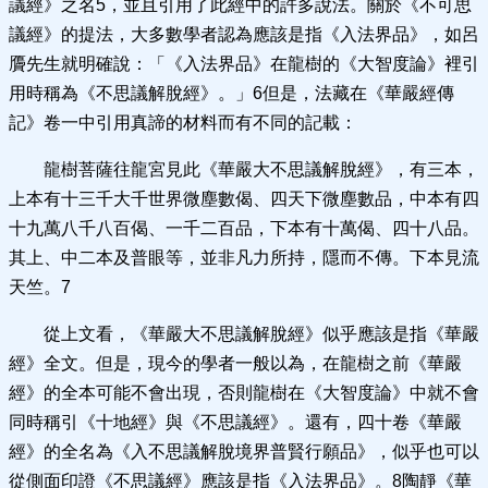
議經》之名5，並且引用了此經中的許多說法。關於《不可思
議經》的提法，大多數學者認為應該是指《入法界品》，如呂
贗先生就明確說：「《入法界品》在龍樹的《大智度論》裡引
用時稱為《不思議解脫經》。」6但是，法藏在《華嚴經傳
記》卷一中引用真諦的材料而有不同的記載：
龍樹菩薩往龍宮見此《華嚴大不思議解脫經》，有三本，
上本有十三千大千世界微塵數偈、四天下微塵數品，中本有四
十九萬八千八百偈、一千二百品，下本有十萬偈、四十八品。
其上、中二本及普眼等，並非凡力所持，隱而不傳。下本見流
天竺。7
從上文看，《華嚴大不思議解脫經》似乎應該是指《華嚴
經》全文。但是，現今的學者一般以為，在龍樹之前《華嚴
經》的全本可能不會出現，否則龍樹在《大智度論》中就不會
同時稱引《十地經》與《不思議經》。還有，四十卷《華嚴
經》的全名為《入不思議解脫境界普賢行願品》，似乎也可以
從側面印證《不思議經》應該是指《入法界品》。8陶靜《華