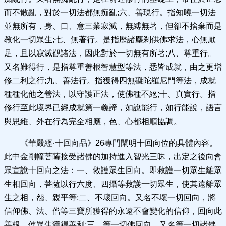
而不散亂，對於一切法都無痴亂;六、善現行。指知曉一切法
並無所有，身、口、意三業寂滅，無縛無著，但卻不捨棄而是
教化一切眾生;七、無著行。是指歷諸塵剎供佛求法，心無厭
足，且以寂滅觀諸法，因此對於一切無有所著;八、尊重行。
又名難得行，是指尊重善根智慧型等法，悉皆成就，由之更增
修二利之行;九、善法行。指獲得四無礙陀羅尼門等法，成就
種種化他之善法，以守護正法，使佛種不絕;十、真實行。指
修行至此境界已經成就第一義諦，如說能行，如行能說，語言
與思維、外在行為完全相應，色、心都相順協調。
《華嚴經·十回向品》26專門闡明十回向位的具體內容。
此中金剛幢菩薩接受諸佛的加持進入智光三昧，出定之後向會
眾宣說十回向之法：一、救護眾生回向。即救護一切眾生離眾
生相回向，菩薩以行六度、四攝等救護一切眾生，使其遠離眾
生之相，怨、親平等;二、不壞回向。又名不壞一切回向，將
信仰佛、法、僧等三寶所獲得的永遠不會變化的信仰，回向此
善根，使眾生獲得善利;三、等一切佛回向。又名等一切諸佛