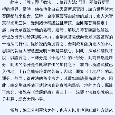
此中，「教」即「教法」，修行方法;「證」即修行所證
得的境界。當時，佛在他化自在天宮摩尼寶殿，諸方世界諸大
菩薩都前來集會。這時，金剛藏菩薩由於佛的威力，進入大智
慧型光明三昧，受到諸佛稱讚並且摩頂。金剛藏菩薩從定中
起，向會眾宣說十地的名稱。這時，解脫月等菩薩請他解說，
佛也放出光明給其加以神力，金剛藏菩薩便向會眾演說甚深的
十地法門行相。從所證的角度言之，金剛藏菩薩所進入的不可
思議的菩薩大智慧型光明三昧是其核心。因此，法藏和澄觀才
說，以證言之，三昧分是《十地品》的正宗分。此前自然是序
分。此後的部分是金剛藏在佛的加持之下，將自己所證流被已
入信地、十行之地等境界的菩薩，因此，屬於《十地品》的流
通分。然而，從教法的角度言之，其重點應該是所說之法。因
此，由金剛藏菩薩正式說法直到宣說完畢第十地的內容，屬於
正宗分。澄觀在《華嚴經疏》卷三十一，沿襲了法藏所說的三
分判釋，語言大同小異。
當然，除三分判釋法之外，也有人以其他更細緻的方法來