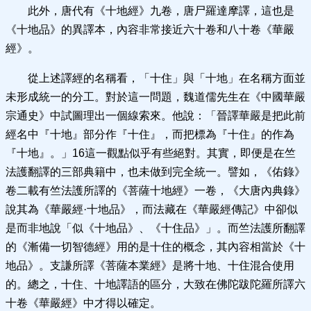
此外，唐代有《十地經》九卷，唐尸羅達摩譯，這也是
《十地品》的異譯本，內容非常接近六十卷和八十卷《華嚴
經》。
從上述譯經的名稱看，「十住」與「十地」在名稱方面並
未形成統一的分工。對於這一問題，魏道儒先生在《中國華嚴
宗通史》中試圖理出一個線索來。他說：「晉譯華嚴是把此前
經名中『十地』部分作『十住』，而把標為『十住』的作為
『十地』。」16這一觀點似乎有些絕對。其實，即便是在竺
法護翻譯的三部典籍中，也未做到完全統一。譬如，《佑錄》
卷二載有竺法護所譯的《菩薩十地經》一卷，《大唐內典錄》
說其為《華嚴經·十地品》，而法藏在《華嚴經傳記》中卻似
是而非地說「似《十地品》、《十住品》」。而竺法護所翻譯
的《漸備一切智德經》用的是十住的概念，其內容相當於《十
地品》。支謙所譯《菩薩本業經》是將十地、十住混合使用
的。總之，十住、十地譯語的區分，大致在佛陀跋陀羅所譯六
十卷《華嚴經》中才得以確定。