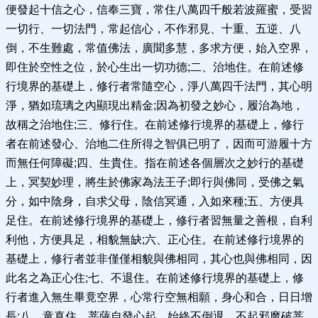
便發起十信之心，信奉三寶，常住八萬四千般若波羅蜜，受習
一切行、一切法門，常起信心，不作邪見、十重、五逆、八
倒，不生難處，常值佛法，廣聞多慧，多求方便，始入空界，
即住於空性之位，於心生出一切功德;二、治地住。在前述修
行境界的基礎上，修行者常隨空心，淨八萬四千法門，其心明
淨，猶如琉璃之內顯現出精金;因為初發之妙心，履治為地，
故稱之治地住;三、修行住。在前述修行境界的基礎上，修行
者在前述發心、治地二住所得之智俱已明了，因而可游履十方
而無任何障礙;四、生貴住。指在前述各個層次之妙行的基礎
上，冥契妙理，將生於佛家為法王子;即行與佛同，受佛之氣
分，如中陰身，自求父母，陰信冥通，入如來種;五、方便具
足住。在前述修行境界的基礎上，修行者習無量之善根，自利
利他，方便具足，相貌無缺;六、正心住。在前述修行境界的
基礎上，修行者並非僅僅相貌與佛相同，其心也與佛相同，因
此名之為正心住;七、不退住。在前述修行境界的基礎上，修
行者進入無生畢竟空界，心常行空無相願，身心和合，日日增
長;八、童真住。菩薩自發心起，始終不倒退，不起邪魔破菩