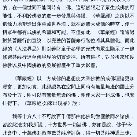
的，在一個世間不能同時有二佛。這顯然限定了眾生成佛的可
能性，不利於佛教的進一步發展與傳播。《華嚴經》之所以不
遺餘力地塑造出蓮華藏世界海，就在於擴大成佛的時空，使一
切眾生都有成佛的希望和可能。不僅如此，《華嚴經》還通過
對於菩薩行的宣說，以完整的菩薩修行階位將其具體化。而此
經的《入法界品》則以善財童子參學的形式向眾生顯示了一條
修習菩薩行達至佛境界的切實途徑。所有這些，對於後來印度
佛教以及中國佛教的發展都產生了重大影響。
《華嚴經》以十方成佛的思想使大乘佛教的成佛理論更加
豐富，更加切實。此經認為在空間上同時有無量無邊的國土分
布於十方，即可以有無量無邊的佛，即使大家一起成佛，也安
排得下。《華嚴經·如來出現品》說：
我等十方八十不可說百千億那由他佛剎微塵數同名諸佛，
皆說此法;如我所說，十方世界一切諸佛，亦如是說。佛子!今
此會中，十萬佛剎微塵數菩薩摩訶薩，得一切菩薩神通三昧;