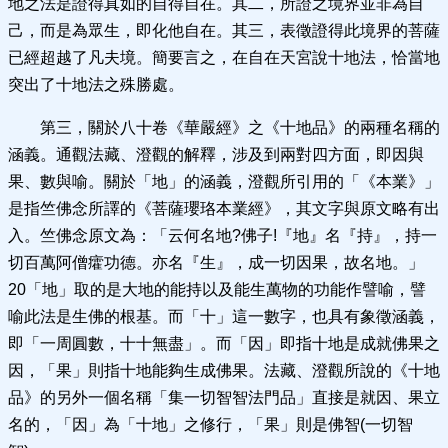
地之法是證得真如的自得自在。其二，所證之境界並非為自
己，而是為眾生，即化他自在。其三，表徵證得此境界的菩薩
已經超越了凡夫境。簡要言之，在自在天宮說十地法，恰當地
突出了十地法之殊勝處。
第三，關於八十卷《華嚴經》之《十地品》的兩種名稱的
涵義。通觀法藏、澄觀的解釋，涉及到兩對四方面，即因與
果、數與喻。關於「地」的涵義，澄觀所引用的「《本業》」
是指竺佛念所譯的《菩薩瓔珞本業經》，其文字與原文略有出
入。竺佛念原文為：「云何名地?佛子!『地』名『持』，持一
切百萬阿僧癨功德。亦名『生』，成一切因果，故名地。」
20「地」取的是大地的能持以及能生萬物的功能作譬喻，譬
喻此法是生佛的根基。而「十」這一數字，也具有象徵涵義，
即「一周圓數，十十無盡」。而「因」即指十地是成就佛果之
因，「果」則指十地能夠生成佛果。法藏、澄觀所說的《十地
品》的另外一個名稱「集一切智智法門品」直接是就因、果立
名的，「因」為「十地」之修行，「果」則是佛智(一切智