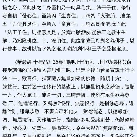
提之心，至此佛之十身靈相乃一時具足;九、法王子住。修行
者自初「發心住」至第四「生貴住」，稱為「入聖胎」;自第
五「方便具足住」至第八「童真住」，稱為長養聖胎;而此
「法王子住」則相形具足，於焉出胎;猶如從佛王之教中生
解，乃紹隆佛位。十、灌頂住。此位菩薩已可列名為佛子，堪
行佛事，故佛以智水為之灌頂;猶如剎帝利王子之受權灌頂。
《華嚴經·十行品》25專門闡明十行位。此中功德林菩薩
接受諸佛的加持進入善思惟三昧，出定之後向會眾宣說十行之
法：一、歡喜行。指菩薩以無量如來的妙德，隨順十方;二、
饒益行。在前述十住修行的基礎上，以無量如來之妙德，隨順
十方，作大施主，能舍一切，三時無悔，使所有眾生歡喜尊
敬;三、無違逆行。又稱無?恨行、無恚恨行，是指修忍辱，遠
離?恨，謙卑恭敬，不害自己和他人，對怨能忍，以德報怨;
四、無屈撓行。又作無盡行，指雖然多劫受諸劇苦，仍勤修精
進，發心度一切眾生，廣攝善法，令至大涅?而無鬆懈;五、離
痴亂行。又名無痴亂行，是在前述修行的基礎上，常住於正念