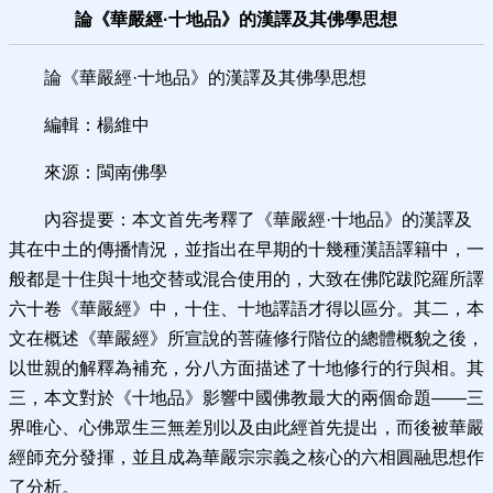
論《華嚴經·十地品》的漢譯及其佛學思想
論《華嚴經·十地品》的漢譯及其佛學思想
編輯：楊維中
來源：閩南佛學
內容提要：本文首先考釋了《華嚴經·十地品》的漢譯及
其在中土的傳播情況，並指出在早期的十幾種漢語譯籍中，一
般都是十住與十地交替或混合使用的，大致在佛陀跋陀羅所譯
六十卷《華嚴經》中，十住、十地譯語才得以區分。其二，本
文在概述《華嚴經》所宣說的菩薩修行階位的總體概貌之後，
以世親的解釋為補充，分八方面描述了十地修行的行與相。其
三，本文對於《十地品》影響中國佛教最大的兩個命題——三
界唯心、心佛眾生三無差別以及由此經首先提出，而後被華嚴
經師充分發揮，並且成為華嚴宗宗義之核心的六相圓融思想作
了分析。