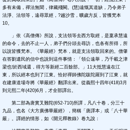
多有未備，禪法無聞，律藏殘闕。(慧)遠慨其道缺，乃令弟子
法淨、法領等，遠尋眾經，?越沙雪，曠歲方反，皆獲梵本
10。
」依《高僧傳》所說，支法領等去西方取經，是稟承慧遠
的命令，去的不止一人，弟子們分頭去尋訪，也各有所得，所
以說皆獲梵本。《華嚴經》梵本，就是支法領取回來的。僧肇
在答劉遺民的信中也說到這件事情：「領公遠舉，乃千載之津
梁也!於西域還，得方等新經二百餘部。」11大抵慧遠在江
東，所以經本也到了江東。恰好禪師佛陀跋陀羅到了江東，就
在建康道場寺將《華嚴經》翻譯出來。從義熙十四年(418)3月
到元熙二年(420)6月，才全部譯出。
第二部為唐實叉難陀(652-710)所譯，凡八十卷，分三十
九品，也名《大方廣佛華嚴經》，簡稱「唐譯本」或「八十華
嚴」。譯經的情形，如《開元釋教錄》卷九說：