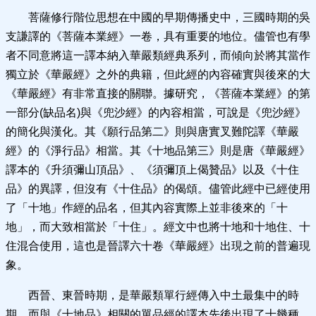
菩薩修行階位思想在中國的早期傳播史中，三國時期的吳
支謙譯的《菩薩本業經》一卷，具有重要的地位。儘管也有學
者不同意將這一譯本納入華嚴類經典系列，而傾向於將其當作
獨立於《華嚴經》之外的典籍，但此經的內容確實與後來的大
《華嚴經》有非常直接的關聯。據研究，《菩薩本業經》的第
一部分(缺品名)與《兜沙經》的內容相當，可說是《兜沙經》
的簡化與漢化。其《願行品第二》則與唐實叉難陀譯《華嚴
經》的《淨行品》相當。其《十地品第三》則是唐《華嚴經》
譯本的《升須彌山頂品》、《須彌頂上偈贊品》以及《十住
品》的異譯，但沒有《十住品》的偈頌。儘管此經中已經使用
了「十地」作經的品名，但其內容實際上並非後來的「十
地」，而大致相當於「十住」。經文中也將十地和十地住、十
住混合使用，這也是晉譯六十卷《華嚴經》出現之前的普遍現
象。
西晉、東晉時期，是華嚴類單行經傳入中土最集中的時
期，而與《十地品》相關的單品經的譯本先後出現了十幾種。