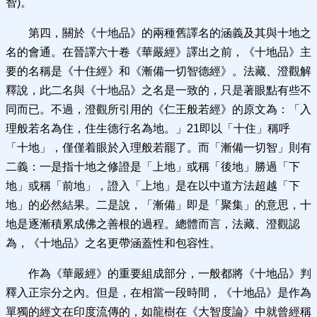
智)。
第四，關於《十地品》的兩種舊譯名的涵義及其與十地之
名的會通。在晉譯六十卷《華嚴經》譯出之前，《十地品》主
要的名稱是《十住經》和《漸備一切智德經》。法藏、澄觀解
釋說，此二名與《十地品》之名是一致的，只是著眼點有些不
同而已。不過，澄觀所引用的《仁王般若經》的原文為：「入
理般若名為住，住生德行名為地。」21即以「十住」稱呼
「十地」，僅僅着眼於入理般若罷了。而「漸備一切智」則有
二義：一是指十地之修證是「上地」或稱「後地」勝過「下
地」或稱「前地」，證入「上地」是在以中道方法超越「下
地」的必然結果。二是說，「漸備」即是「聚集」的意思，十
地是逐漸積累成佛之善根的過程。總體而言，法藏、澄觀認
為，《十地品》之名更帶涵蓋性和包容性。
作為《華嚴經》的重要組成部分，一般都將《十地品》判
釋入正宗分之內。但是，在相當一段時間，《十地品》是作為
單獨的經文在印度流傳的，如龍樹在《大智度論》中就曾經稱