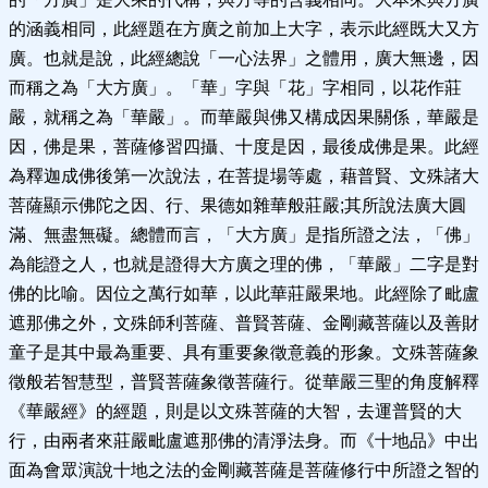
的涵義相同，此經題在方廣之前加上大字，表示此經既大又方
廣。也就是說，此經總說「一心法界」之體用，廣大無邊，因
而稱之為「大方廣」。「華」字與「花」字相同，以花作莊
嚴，就稱之為「華嚴」。而華嚴與佛又構成因果關係，華嚴是
因，佛是果，菩薩修習四攝、十度是因，最後成佛是果。此經
為釋迦成佛後第一次說法，在菩提場等處，藉普賢、文殊諸大
菩薩顯示佛陀之因、行、果德如雜華般莊嚴;其所說法廣大圓
滿、無盡無礙。總體而言，「大方廣」是指所證之法，「佛」
為能證之人，也就是證得大方廣之理的佛，「華嚴」二字是對
佛的比喻。因位之萬行如華，以此華莊嚴果地。此經除了毗盧
遮那佛之外，文殊師利菩薩、普賢菩薩、金剛藏菩薩以及善財
童子是其中最為重要、具有重要象徵意義的形象。文殊菩薩象
徵般若智慧型，普賢菩薩象徵菩薩行。從華嚴三聖的角度解釋
《華嚴經》的經題，則是以文殊菩薩的大智，去運普賢的大
行，由兩者來莊嚴毗盧遮那佛的清淨法身。而《十地品》中出
面為會眾演說十地之法的金剛藏菩薩是菩薩修行中所證之智的