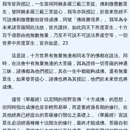
我等皆與授記，一生當得阿耨多羅三藐三菩提。佛剎微塵數眾
生，發阿耨多羅三藐三菩提心，我等亦與授記，於當來世經不
可說佛剎微塵數劫皆得成佛，同號「佛殊勝境界」。我等為令
未來諸菩薩聞此法故，皆共護持。如此四天下所度眾生，十方
百千億那由他無數無量，乃至不可說不可說法界虛空等，一切
世界中所度眾生，皆亦如是。23
這是說，十方世界有無量無邊相同名字的佛都在說法。同
時，在法會中有無量無邊的大菩薩，因為證得一切菩薩的神通
三昧，諸佛都為他們授記，其在一生中都能夠成佛。還有無量
眾生，如果發菩提心，諸佛也將為其授記，他們於未來世也將
成佛。
儘管《華嚴經》以宏闊的視野宣傳「十方成佛」的思想，
但同時指出成佛也並非輕而易舉，而是要經過長期的修行。在
其他經典已經提出的菩薩修行階位之基礎上，《華嚴經》宣說
眾生必須經過種種十法階次的修行，最終才能成佛。菩薩自初