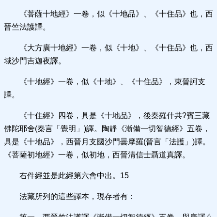
《菩薩十地經》一卷，似《十地品》、《十住品》也，西
晉竺法護譯。
《大方廣十地經》一卷，似《十地》、《十住品》也，西
域沙門吉迦夜譯。
《十地經》一卷，似《十地》、《十住品》，東晉訶支
譯。
《十住經》四卷，具是《十地品》，後秦羅什共?賓三藏
佛陀耶舍(秦言「覺明」)譯。陶靜《漸備一切智德經》五卷，
具是《十地品》，西晉月支國沙門曇摩羅(晉言「法護」)譯。
《菩薩初地經》一卷，似初地，西晉清信士聶道真譯。
右件經並是此經第六會中出。15
法藏所列的這些譯本，現存者有：