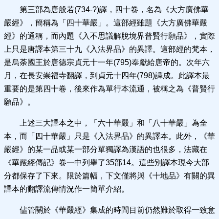
第三部為唐般若(734-?)譯，四十卷，名為《大方廣佛華
嚴經》，簡稱為「四十華嚴」。這部經雖題《大方廣佛華嚴
經》的通稱，而內題《入不思議解脫境界普賢行願品》，實際
上只是唐譯本第三十九《入法界品》的異譯。這部經的梵本，
是烏荼國王於唐德宗貞元十一年(795)奉獻給唐帝的。次年六
月，在長安崇福寺翻譯，到貞元十四年(798)譯成。此譯本最
重要的是第四十卷，後來作為單行本流通，被稱之為《普賢行
願品》。
上述三大譯本之中，「六十華嚴」和「八十華嚴」為全
本，而「四十華嚴」只是《入法界品》的異譯本。此外，《華
嚴經》的某一品或某一部分單獨譯為漢語的也很多，法藏在
《華嚴經傳記》卷一中列舉了35部14。這些別譯本現今大部
分都保存了下來。限於篇幅，下文僅將與《十地品》有關的異
譯本的翻譯流傳情況作一簡單介紹。
儘管關於《華嚴經》集成的時間目前仍然難於取得一致意