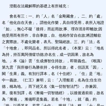
澄觀在法藏解釋的基礎上有所補充：
會名有三：一、約「人」名「金剛藏會」。二、約「處」
名「他化自在天會」。謂他化作樂，具自得受用，表所入地證
「如」，無心不礙「後得」而起用故;事、理存泯非即離故;因
他受用而有所作，非自事故，自、他相作皆自在故;將證離欲
之實際故。不處化樂者，表凡、聖隔絕故。三、約「法」名
「十地會」，即同品名。所以得此名者，《本業》云：「地名
為持，持百萬阿僧癨功德;亦名生，成一切因果，故名為
地。」本《論》雲「生成佛智住持故」，即斯義也。《唯識》
第九雲「與所修行為勝依持，令得生故」者，但語其「因」，
闕「生果」義。有別行譯本，名《十住經》，「住」是「地」
中一義故。《仁王》兼明，云：「入理般若，名為住;住生功
德，稱為地。」而下經又名《集一切智智法門》，亦兼因、
果。復有別譯，名《漸備一切智德經》，以後後過前前，故名
為「漸備」。漸備即是集義。若名「十地」，就「義」約
「喻」以受其名。若雲「十住」，唯就「法」稱。「十」是一