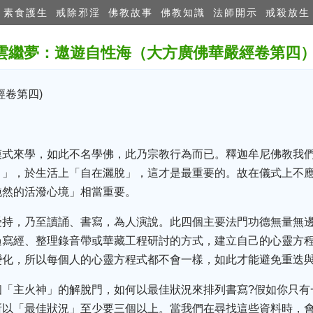
素食護生
戒除邪淫
佛教故事
佛教知識
法師開示
戒殺放生
雲繼夢：遨遊自性海（大方廣佛華嚴經卷第
經卷第四)
模式來學，如此不名學佛，此乃宗教行為而已。釋迦牟尼佛教我
目」，於生活上「自在灑脫」，這才是最重要的。故在儀式上不
純然的活潑心境」相當重要。
受持，乃至讀誦、書寫，為人演說。此四個主要法門功德無量無
寫經、整理錄音帶或華藏工程研討的方式，建立自己的心靈方程
變化，所以每個人的心靈方程式都不會一樣，如此才能避免重迭
個「主火神」的解脫門，如何以最佳狀況來排列書寫?假如你只有
所以「最佳狀況」至少要三個以上。當我們在尋找這些資料時，