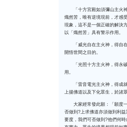
「十方宮殿如須彌山主火
熾然苦，唯有逆境現前，才感
現象，這不是一個正確的解決
以「熾然苦」具有警示作用。
「威光自在主火神，得自
開悟世間之目的。
「光照十方主火神，得永
用。
「雷音電光主火神，得成
上揚佛道以及下化眾生，於諸
大家經常發此願：「願度
否做到?上求佛道亦須做到利
要度，我們可否做到?他們何