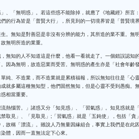
惑」、「無明惑」。若這些惑不能除掉，就應了《地藏經》所言
我們的行為皆是「普賢大行」，所見到的一切境界皆是「普賢境
產生。無知是對善惡是非沒有分辨的能力，其所造的業不重。無
，故無明所造的業重。
鐵，無知的人不知道這是什麼，他看一看就走了。一個錯誤認知
了。因為無明，故造惡業而受苦。無明惑的產生亦是「社會年齡
、單純、不造業，而不造業就是累積福報，所以無知往往是「心
的成就多屬這種無知型，他們固然無知，但是心靈不受到愚痴。
除惑相當重要。
漂流熱惱苦。」諸惑又分「知見惑」、「習氣惑」。知見惑就是
禁取見」、「見取見」;「習氣惑」就是「五鈍使」，包括「貪
中，故稱「漂流」。雖說人乃無量因緣組合，事實上我們是在此
雜染體，因而一直無法定下心來。