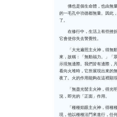
佛也是個生命體，也由無
的一毛孔中功德都無量。因此
了。
在修行中，生活上有些挫
它會使你失去警覺性。
「大光遍照主火神，得無
來，故稱：「無動福力。」「
示現無邊際。我們皆有邊際，
看向火堆時，它所展現出來的
夜了。火的作用能夠在這裡顯
「無盡光髻主火神，得光
況，即光的「正面」作用。
「種種焰眼主火神，得種
現，他以種種法門來進行，任