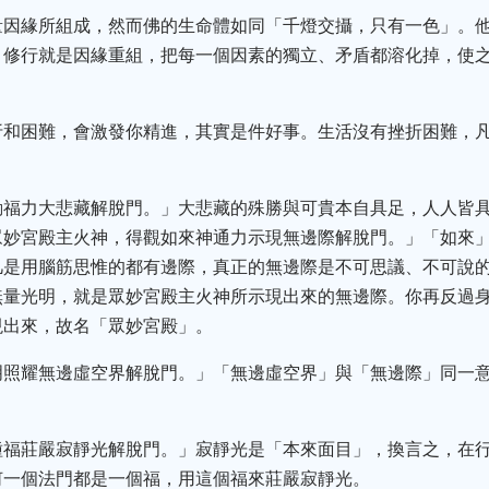
量因緣所組成，然而佛的生命體如同「千燈交攝，只有一色」。
，修行就是因緣重組，把每一個因素的獨立、矛盾都溶化掉，使
折和困難，會激發你精進，其實是件好事。生活沒有挫折困難，
動福力大悲藏解脫門。」大悲藏的殊勝與可貴本自具足，人人皆
眾妙宮殿主火神，得觀如來神通力示現無邊際解脫門。」「如來
凡是用腦筋思惟的都有邊際，真正的無邊際是不可思議、不可說
無量光明，就是眾妙宮殿主火神所示現出來的無邊際。你再反過
現出來，故名「眾妙宮殿」。
明照耀無邊虛空界解脫門。」「無邊虛空界」與「無邊際」同一
種福莊嚴寂靜光解脫門。」寂靜光是「本來面目」，換言之，在
何一個法門都是一個福，用這個福來莊嚴寂靜光。