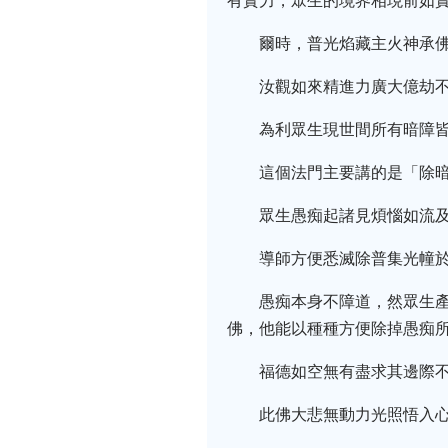
有實力，眾生的境界相現前如
爾時，普光焰藏主火神承
汝觀如來精進力廣大億劫
為利眾生現世間所有暗障
這個法門主要講的是「除
眾生愚痴起諸見煩惱如流
導師方便悉滅除普集光幢
愚痴本身不障道，然眾生
佛，他能以種種方便除掉愚痴
福德如空無有盡求其邊際
此佛大悲無動力光照悟入