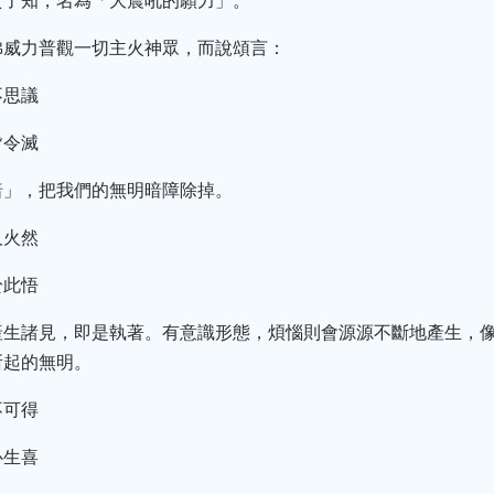
實了知，名為「大震吼的願力」。
佛威力普觀一切主火神眾，而說頌言：
不思議
皆令滅
暗」，把我們的無明暗障除掉。
及火然
於此悟
產生諸見，即是執著。有意識形態，煩惱則會源源不斷地產生，
所起的無明。
不可得
心生喜