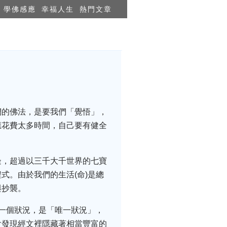
學佛感應
幸福人生
熱門文章
四）
們的佛法，是要我們「覺悟」，
應花費太多時間，自己要有健全
邊，超過以三千大千世界的七寶
式。由於我們的生活(命)是總
與抄襲。
一個狀況，是「唯一狀況」，
會發現經文裡隱藏著相當豐富的