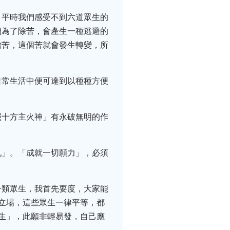
，平時我們感受不到六道眾生的
們為了除苦，會產生一種逃避的
擔苦，這個苦就會發生轉變，所
日常生活中便可達到以種種方便
照十方主火神」有永破無明的作
吼」。「成就一切願力」，必須
一類眾生，我首先要度，大家能
立場，這些眾生一律平等，都
生」，此願非輕易發，自己應