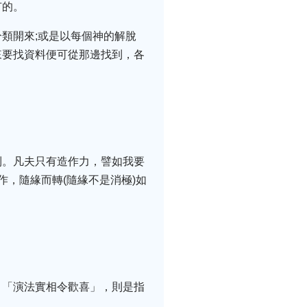
有的。
類開來;或是以每個神的解脫
來要找資料便可從那邊找到，各
到。凡夫只有造作力，譬如我要
，隨緣而轉(隨緣不是消極)如
。「演法實相令歡喜」，則是指