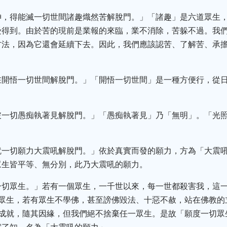
神，得能滅一切世間諸趣熾然苦解脫門。」「諸趣」是六道眾生
受得到。由於苦的現前是業報的來臨，業不消除，苦躲不過。我
方法，因為它還會延續下去。因此，我們應該認苦、了解苦、承
在開悟一切世間解脫門。」「開悟一切世間」是一種方便行，從
破一切愚痴執著見解脫門。」「愚痴執著見」乃「無明」。「光
就一切願力大震吼解脫門。」依於真實而發的願力，方為「大震
眾生皆平等、無分別，此乃大震吼的願力。
一切眾生。」若有一個眾生，一千世以來，每一世都殺害我，這
益眾生，若有眾生不學佛，甚至謗佛毀法、十惡不赦，站在佛教的
時成就，隨其因緣，但我們絕不捨棄任一眾生。是故「願度一切眾