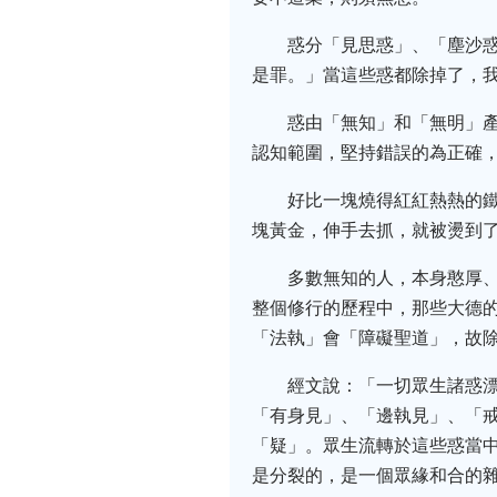
惑分「見思惑」、「塵沙
是罪。」當這些惑都除掉了，
惑由「無知」和「無明」
認知範圍，堅持錯誤的為正確
好比一塊燒得紅紅熱熱的
塊黃金，伸手去抓，就被燙到
多數無知的人，本身憨厚
整個修行的歷程中，那些大德
「法執」會「障礙聖道」，故
經文說：「一切眾生諸惑
「有身見」、「邊執見」、「戒
「疑」。眾生流轉於這些惑當
是分裂的，是一個眾緣和合的