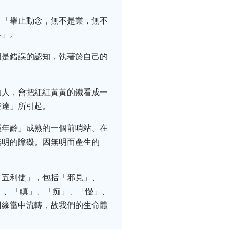
：「舉止動念，無不是業，無不
界」。
明是錯誤的認知，執著於自己的
的人，會把紅紅黃黃的鐵看成一
發達」所引起。
靈年齡」成熟的一個前哨站。在
無明的障礙。因無明而產生的
「五利使」，包括「邪見」、
」、「瞋」、「痴」、「慢」、
因緣當中流轉，故我們的生命體