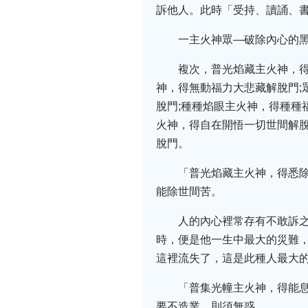
訴他人。此時「受持、讀誦、
一主火神眾—破除內心的
複次，普光焰藏主火神，得
神，得無動福力大悲藏解脫門;
脫門;種種焰眼主火神，得種種
火神，得自在開悟一切世間解脫
脫門。
「普光焰藏主火神，得悉
能除世間苦。
人的內心裡常存有不敢訴
時，便是他一生中最大的災難
這裡流失了，這是此種人最大
「普集光幢主火神，得能
要不造業，則須無惑。