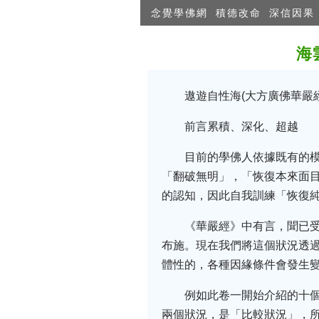
念覺學佛網
積德改命
深信因果
海
遨遊自性海(大方廣佛華嚴
前言累積、深化、超越
目前的學佛人依據既有的
「翻破無明」，「恢復本來面
的認知，因此自我訓練「恢復
《華嚴經》中有言，聞已
布施。現在我們將這個狀況透過
體性的，各種因緣條件會發生
例如此卷一開始介紹的十
兩個狀況，是「比較狀況」，