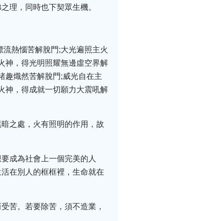
佛之理，同時也下契眾生機。
漂流熱惱苦解脫門;大光遍照主火
主火神，得光明照耀無邊虛空界解
諸趣熾然苦解脫門;威光自在主
主火神，得成就一切願力大震吼解
黑暗之處，火有照明的作用，故
想要成為社會上一個完美的人
生活在別人的框框裡，生命就在
。
而受苦。若要除苦，須不造業，