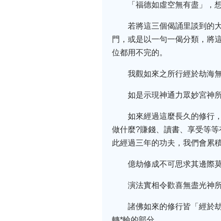
「福德如虛空無有盡」，
若將這三個偈誦里談到的
門，或是以一句一偈分類，將
位都用不完的。
我觀如來之所行經於劫海
如是示現神通力眾妙宮神
如來經過這麼長久的修行
做什麼?賺錢、讀書、享受等等
此經過三年的功夫，我們會累
億劫修成不可思求其邊際
演法實相令歡喜無盡光神
諸佛如來的修行皆「經於
轉*輪的部分。