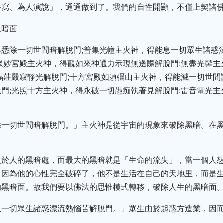
書寫、為人演說」，通通做到了。我們的自性開顯，不僅上契諸
黑暗面
悉除一切世間暗解脫門;普集光幢主火神，得能息一切眾生諸惑
眾妙宮殿主火神，得觀如來神通力示現無邊際解脫門;無盡光髻
福莊嚴寂靜光解脫門;十方宮殿如須彌山主火神，得能滅一切世間
門;光照十方主火神，得永破一切愚痴執著見解脫門;雷音電光
除一切世間暗解脫門。」主火神是從宇宙的現象來破除黑暗。在
之於人的黑暗處，而最大的黑暗就是「生命的流失」，當一個人
，因為他的心性完全破碎了，他不是生活在自己的天地里，而是
的黑暗面。故我們要以佛法的思惟模式轉移，破除人生的黑暗面
息一切眾生諸惑漂流熱惱苦解脫門。」眾生由於起惑方造業，因