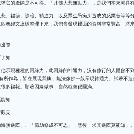
想求它的邊際是不可得。「此佛大悲無動力」，是我們本來就具
大悲、福德、除暗、精進力，以及眾生愚痴所造成的惑業苦等等分
這四卷經文這樣整理下來，我們會發現裡面的資料非常豐富，將
無邊際
所了知
，他示現種種的因緣力，此因緣的神通力，沒有修行的人體會不
有所作為，皆在展現我執，無法像佛一般示現神通力。試著不造作
積很多福報。順著因緣做事，自然就會很圓滿。
莫能知
所觀見
劫海無邊際」、「億劫修成不可思」，然後「求其邊際莫能知」