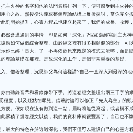
後把主火神的名字和他的法門名稱排列一下，便可感受到主火神
期用心之故。然後從法義或整個理論結構上反覆探討，當你完全
量此刻開始提升，心靈方程式也建立起來了，我們的成長、收穫
，必然會遭遇到的事情，即是如何「深化」?假如寫經寫到主火神
數據應如何做個綜合整理。由於經文裡有很多相類似的部分，可
表示你已經「長大」了，不再依於原來既定的模式去流轉，而是
正的理論基礎在那裡。是故深化的工作，是個非常重要的基礎。
投入。借著整理，沉思師父為何這樣講?自己一直深入到最深的地
，亦由聽錄音帶和看錄像帶下手。將這卷經文整理出兩三千字的
接受程度，以及疑點在哪兒。借著討論可以修正「先入為主」的觀
很方便。假如現在沒有做到這一點，屆時將無從寫起，或者構不
如此累積了幾卷經文以後，我們的資料庫就很豐富了，自己也不
程，最大的特色在於透過深化，我們不僅可以建設自己的心靈方