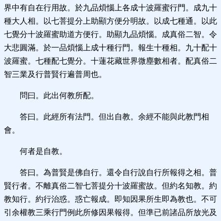
界中有自在行用故。於九品煩惱上各成十波羅蜜行門。成九十
種大人相。以七菩提分上助顯方便分明故。以成七種通。以此
七覺分十波羅蜜助道方便行。助顯九品煩惱。成真俗二智。令
大悲圓滿。於一品煩惱上成十種行門。報生十種相。九十配十
波羅蜜。七種配七覺分。十蓮花藏世界微塵數相者。配真俗二
智三業及行普賢行遍普周也。
問曰。此出何教所配。
答曰。此經所有法門。但出自教。余經不能與此教門相
會。
何者是自教。
答曰。為普賢是佛自行。還令自行說自行所報得之相。普
賢行者。不離真俗二智七菩提分十波羅蜜故。但約名知教。約
教知行。約行治惑。惑亡報成。即知因果所生即為教也。不可
引余權教三乘行門例此所修因果報得。但準已前諸品所放光及