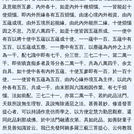
及意能所互參。內外各十。如是內外十種煩惱。一一皆能起十
使煩惱。即內外所緣各有五百煩惱。由迷心境內外相資。由內
五蘊成境。由外五境所起能緣。由此內外能所二緣。十使煩惱
因之不息。乃至八萬四千。如是十使皆因五蘊所成。一一使中
有百以將十使中五蘊以五蘊成十使。一一蘊中一百。五蘊中有
五百。以五蘊成五塵。一一塵中有五百。以塵蘊為內外之上共
為一千。配七識中即有七千。分三世。三七二十一。當二萬一
千。即依嗔貪痴多者及等分各二萬一千。共為八萬四千。余文
自具。如十使中各有內外五蘊。十使互參即有一百。於一百十
使。一一使皆有五蘊為五百。由內心緣外境互為主伴。以此內
外各有五百。共成一千。由末那與六識相因作業。有七千煩
惱。法如前配。三七二十一。亦當二萬一千。若約此品法門。
天鼓所說無生理智。及說悔除過惡之法。甚善甚妙。修道發菩
提心者。可以持誦作意仿而學之。以方便定慧力勤思觀察。還
同此品剎那成佛。於中法門融通次第。具如此品。如善財童子
所見善知識皆云。我已先發阿耨多羅三藐三菩提心。云何教我