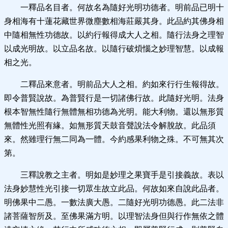
一釋品名目者。何故名為隨好光明功德者。明前品已明十
身相海有十蓮花藏世界微塵數相海莊嚴其身。此品約其佛身相
中隨相無性功德故。以約行報得成大人之相。隨行法身之理智
以成光明故。以立品名故。以隨行破煩惱之妙理智慧。以成報
相之光。
二釋品來意者。明前品大人之相。約如來行行生報得故。
即令普賢說故。為普賢行是一切諸佛行故。此隨好光明。法身
根本智無性隨行無體無相功德為光明。能大利物。還以無形質
無體性光照有緣。如無形質天鼓音聲說法令解脫故。此品須
來。然雖理行無二同為一體。今約感果利物之殊。不可無其次
第。
三釋說教之主者。明如是妙理之果寶手是引接義故。表以
法身妙慧性光引接一切眾生故立此品。何故如來自說此品者。
明佛果中二愚。一數法廣大愚。二隨好光明功德愚。此二法非
諸菩薩智所及。至佛果滿方明。以理智法身但與行作無依之體