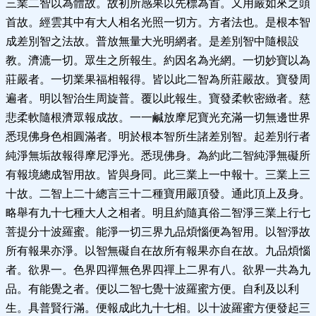
三業二智以為體故。故初所感果以先標為首。又用嚴如來之頭
首故。經雲其中有大人相名光照一切方。方者法也。是根本智
成差別智之法故。普放無量大光明網者。是差別智中隨根設
教。濟漉一切。眾生之所報生。約因名為光網。一切妙寶以為
莊嚴者。一切業果福相報得。皆以此二智為所莊嚴故。寶發周
遍者。明以智治生周旋普。覆以此報生。寶發柔軟密緻者。慈
悲柔軟隨根濟眾報成故。一一鹹放摩尼寶光充滿一切無邊世界
悉現佛身色相圓滿者。明於根本智所生諸差別智。起差別行者
純淨無垢故報得摩尼淨光。悉現佛身。為約此二智純淨無礙所
有報境總成智用故。皆與身同。此三業上一中報十。三業上三
十故。二智上二十總言三十二種寶用嚴頂發。通此頂上及身。
略舉有九十七種大人之相者。明且約隨真俗二智淨三業上行七
菩提分十波羅蜜。能淨一切三界九品煩惱便為智用。以智淨故
所有報果亦淨。以智無礙自在故所有報果亦自在故。九品煩惱
者。欲界一。色界四禪無色界四禪上二界有八。欲界一共為九
品。有能覺之者。便以二智七覺十波羅蜜方便。自利及以利
生。具普賢行滿。便報成此九十七相。以十波羅蜜方便發起三