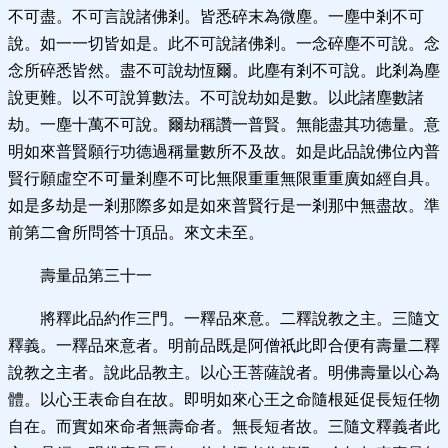
不可盡。不可言說諸佛剎。皆悉碎末為微塵。一塵中剎不可
說。如一一切皆如是。此不可說諸佛剎。一念碎塵不可說。念
念所碎悉皆然。盡不可說劫恆爾。此塵有剎不可說。此剎為塵
說更難。以不可說算數法。不可說劫如是數。以此諸塵數諸
劫。一塵十萬不可說。爾劫稱讚一普賢。無能盡其功德量。意
明如來普賢願行功德過稱量數所不及故。如是此品說佛位內普
賢行願虛空不可量剎塵不可比無限重重無限重重廣如經自具。
如是多劫是一剎那際多如是如來普賢行是一剎那中無盡故。準
前第二會所問答十頂品。來文未至。
壽量品第三十一
將釋此品約作三門。一釋品來意。二釋說教之主。三隨文
釋義。一釋品來意者。明前品既是阿僧祇此即合便有壽量二釋
說教之主者。說此品教主。以心王菩薩說者。明佛壽量以心為
體。以心王表命自在故。即明如來心王之命隨根延促長短任物
自在。而實如來命者無壽命者。無長短者故。三隨文釋義者此