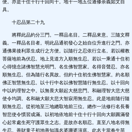
便。亦是十住十行十回向十。地十一地五位通修余義如文自
具。
十忍品第二十九
將釋此品約分三門。一釋品名目。二釋品來意。三隨文釋
義。一釋品名目者。明此品通初發心之始自位升進行之門。亦
通佛果後利眾生成行之方便。以隨行之忍依行立名。若以權教
菩薩地前為伏忍。地上見道方入順無生忍。若以一乘通十住初
心得憶念諸佛智慧光明門。名生佛智慧家。名得音聲忍。亦名
順無生忍。但為隨行名異故。但約十住初生佛智慧家。約名順
佛正智慧無生忍。以十行中名以佛智慧隨行無生忍。以十回向
中以約理智之中。以無畏大願起大慈悲門。和融理智大悲大慈
使令均調。名和融大願大悲大智寂用無生忍。此是地前隨行隨
順無生忍。從初地至三地總取地前三位。總作一法修行名長養
智悲使令慣習成滿。以初地依地前十住十行十回向大願圓滿發
心起常處生死守護眾生之志。是故亦名順忍。直至八地名得無
生忍。善財童子初地善知識名婆珊婆演底。此名主當春生苗