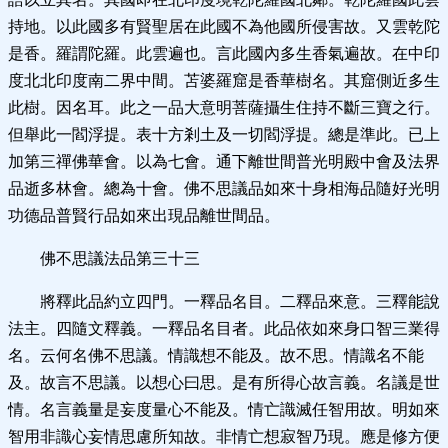
持地。以此國多有賢聖居在此國不為他國所侵害故。又雲乾陀
是香。羅謂陀羅。此雲遍也。言此國內多生香氣遍故。在中印
度北北印度南二界中間。苫婆羅窟是香華樹名。其窟側近多生
此樹。因名耳。此之一品大意明菩薩攝生住持不斷三寶之行。
但舉此一閻浮提。表十方剎土及一切閻浮提。總是準此。已上
加第三禪佛華會。以為七會。通下離世間普光明殿中會及法界
品逝多林會。總為十會。佛不思議品如來十身相海品隨好光明
功德品普賢行品如來出現品離世間品。
佛不思議法品第三十三
將釋此品約立四門。一釋品名目。二釋品來意。三釋能說
法主。四隨文釋義。一釋品名目者。此品依如來身口智三業得
名。云何名佛不思議。情識想不能及。故不思。情識名不能
及。故言不思議。以想心曰思。是有所得心故言義。名議是世
情。名言義量是妄度量心不能及。情亡識滅任智用故。明如來
智用非識心妄情思慮所知故。非情亡想寂智乃現。應是修方便