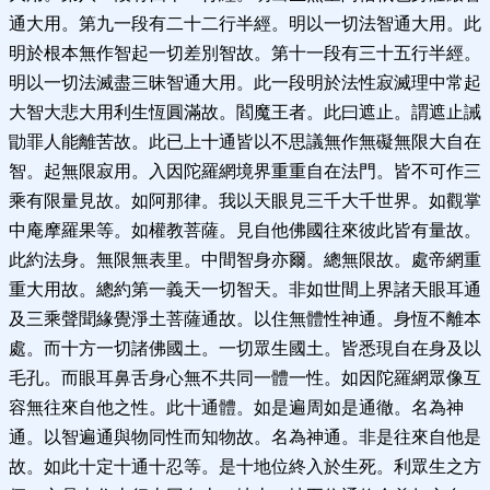
通大用。第九一段有二十二行半經。明以一切法智通大用。此
明於根本無作智起一切差別智故。第十一段有三十五行半經。
明以一切法滅盡三昧智通大用。此一段明於法性寂滅理中常起
大智大悲大用利生恆圓滿故。閻魔王者。此曰遮止。謂遮止誡
勖罪人能離苦故。此已上十通皆以不思議無作無礙無限大自在
智。起無限寂用。入因陀羅網境界重重自在法門。皆不可作三
乘有限量見故。如阿那律。我以天眼見三千大千世界。如觀掌
中庵摩羅果等。如權教菩薩。見自他佛國往來彼此皆有量故。
此約法身。無限無表里。中間智身亦爾。總無限故。處帝網重
重大用故。總約第一義天一切智天。非如世間上界諸天眼耳通
及三乘聲聞緣覺淨土菩薩通故。以住無體性神通。身恆不離本
處。而十方一切諸佛國土。一切眾生國土。皆悉現自在身及以
毛孔。而眼耳鼻舌身心無不共同一體一性。如因陀羅網眾像互
容無往來自他之性。此十通體。如是遍周如是通徹。名為神
通。以智遍通與物同性而知物故。名為神通。非是往來自他是
故。如此十定十通十忍等。是十地位終入於生死。利眾生之方