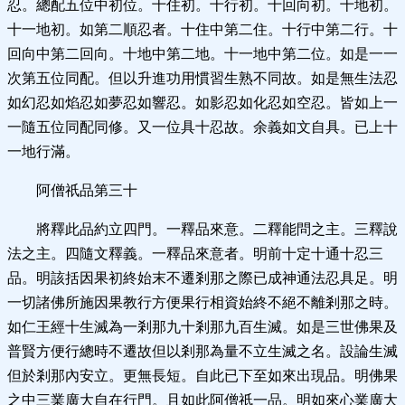
忍。總配五位中初位。十住初。十行初。十回向初。十地初。
十一地初。如第二順忍者。十住中第二住。十行中第二行。十
回向中第二回向。十地中第二地。十一地中第二位。如是一一
次第五位同配。但以升進功用慣習生熟不同故。如是無生法忍
如幻忍如焰忍如夢忍如響忍。如影忍如化忍如空忍。皆如上一
一隨五位同配同修。又一位具十忍故。余義如文自具。已上十
一地行滿。
阿僧祇品第三十
將釋此品約立四門。一釋品來意。二釋能問之主。三釋說
法之主。四隨文釋義。一釋品來意者。明前十定十通十忍三
品。明該括因果初終始末不遷剎那之際已成神通法忍具足。明
一切諸佛所施因果教行方便果行相資始終不絕不離剎那之時。
如仁王經十生滅為一剎那九十剎那九百生滅。如是三世佛果及
普賢方便行總時不遷故但以剎那為量不立生滅之名。設論生滅
但於剎那內安立。更無長短。自此已下至如來出現品。明佛果
之中三業廣大自在行門。且如此阿僧祇一品。明如來心業廣大