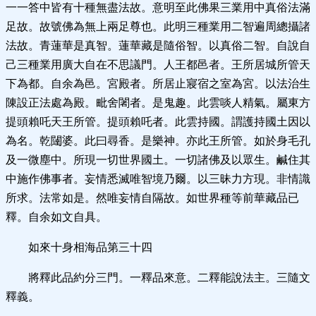
一一答中皆有十種無盡法故。意明至此佛果三業用中真俗法滿
足故。故號佛為無上兩足尊也。此明三種業用二智遍周總攝諸
法故。青蓮華是真智。蓮華藏是隨俗智。以真俗二智。自說自
己三種業用廣大自在不思議門。人王都邑者。王所居城所管天
下為都。自余為邑。宮殿者。所居止寢宿之室為宮。以法治生
陳設正法處為殿。毗舍闍者。是鬼趣。此雲啖人精氣。屬東方
提頭賴吒天王所管。提頭賴吒者。此雲持國。謂護持國土因以
為名。乾闥婆。此曰尋香。是樂神。亦此王所管。如於身毛孔
及一微塵中。所現一切世界國土。一切諸佛及以眾生。鹹住其
中施作佛事者。妄情悉滅唯智境乃爾。以三昧力方現。非情識
所求。法常如是。然唯妄情自隔故。如世界種等前華藏品已
釋。自余如文自具。
如來十身相海品第三十四
將釋此品約分三門。一釋品來意。二釋能說法主。三隨文
釋義。