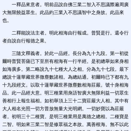
一釋品來意者。明前品說自佛三業二智入不思議際遍周廣
大無限饒益眾生。此品約三業入不思議智中之身故。此品來
也。
二釋能說法主者。明此相海由行報成。普賢是行。還令行
者自說自行報德之果。
三隨文釋義者。於此一品經。長分為九十九段。第一初從
爾時普賢菩薩已下至所有相海有一行半經。是初總舉如來身相
如海廣多。第二略說九十七種大人之相。分為九十七段。最下
總說十蓮華藏世界微塵數諸相。為總結通。初爾時已下都有九
十九段經文。以取十蓮華藏世界微塵數相海莊嚴。號十身相海
品。此一品經大意。明三種業用身語智廣大無限利益一切眾生
善相行上報生福相。如初舉頂上三十二寶莊嚴大人相。其中有
大人相名光照一切方普放無量大光明網。一切妙寶以為莊嚴
者。初明三十二種寶。是明三種業用是萬德之總相。二種寶是
二智。明如來三業二智是修眾福之本故。萬善根海。無不以此