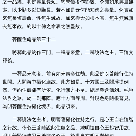
之一品經。明佛壽量長短。約未悟者作節級。令知如來壽量無
盡。以少顯多以短顯長。若不如是云何能知佛之壽量。然實如
來無長短壽命。性無生滅故。如來壽命如根本智。無生無滅無
去無來故。約以十佛之命表之無盡故。
菩薩住處品第三十二
將釋此品約作三門。一釋品來意。二釋說法之主。三隨文
釋義。
一釋品來意者。前有如來壽命住劫。此品佛以菩薩行住持
世間。人間海中攝化遍故。此方如是。十方國土及閻浮提例
然。但約住處雖有所依。化行無方不至。總是塵含佛剎。毛容
法界之眾。於一剎那際。應十方而等周。對現色身隨根普見。
為明菩薩住持攝化境界。此品須來。
二釋說法之主者。明菩薩攝化住持之行。是心王自在隨智
之行故。令心王菩薩說此住處之品。總明隨自心王起智用故。
明以普賢行成忍已後皆名心王。於世自在明不與物違。