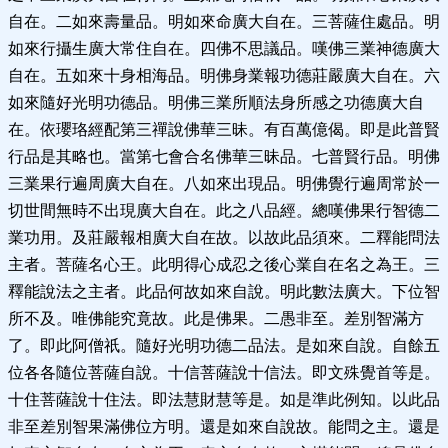
自在。二如來壽量品。明如來命廣大自在。三菩薩住處品。明
如來行攝生廣大常住自在。四佛不思議品。嘆佛三業神德廣大
自在。五如來十身相海品。明佛身業報功德莊嚴廣大自在。六
如來隨好光明功德品。明佛三業所順法身所感之功德廣大自
在。依瓔珞經配第三禪說佛華三昧。有百萬億偈。即是此普賢
行品是其略也。當第七會合名佛華三昧品。七普賢行品。明佛
三業果行遍周廣大自在。八如來出現品。明佛覺行遍周常於一
切世間無時不出現廣大自在。此之八品經。總嘆佛果行智德二
業功用。及莊嚴報相廣大自在故。以故此品須來。二釋能問法
主者。菩薩名心王。此明得心成忍之後心業自在名之為王。三
釋能說法之主者。此品何故如來自說。明此數法廣大。下位智
所不及。唯佛能究竟故。此是佛果。二愚非至。差別智滿方
了。即此阿僧祇。隨好光明功德二品法。是如來自說。自餘五
位各各隨位菩薩自說。十信菩薩說十信法。即文殊覺首等是。
十住菩薩說十住法。即法慧財慧等是。如是準此例知。以此品
非至差別智果滿佛位方明。還是如來自說故。能問之主。還是