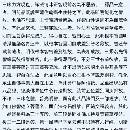
三昧力方現也。識滅情昧正智現前名為不思議。二釋品來意
者。明前品既說菩薩住處攝生住持之宜。此品即明能化之智
故。名佛不思議。非情識調量所為。任智自性遍周不為而應物
故。有此品來也。三釋能說法主者。說法菩薩號青蓮華藏者。
明前品菩薩得法成忍。得心自在。號曰心王。此明根本智圓明
清淨無染名青蓮華。以根本智圓明能成差別智名藏故。告蓮華
藏菩薩者。明依根本智告差別智故。為表相成故。三乘名先得
智緣真後得智緣俗。此一乘得即同得。不分三世有前後故。青
蓮華藏菩薩告蓮華藏菩薩說。此不思議如來國土身眼耳鼻等不
思議。智自在法故。此品意明以自心王根本智說差別智。教化
眾生自佛事業大自在用故。為此會中從阿僧祇。品至出現品有
八品經。總談佛果位中心行法則故。該前五位差別同所歸故。
不移十三昧之體。普光明智。而有此八品法門及一部經故。皆
約自佛智德立菩薩名。而自法令易解故。四隨文釋義者。於此
一品經長科為三十五段。前三段是問並佛加持及青蓮華獲益。
後三十二段是答。第一爾時已下至云何不思議有六行經。明諸
菩薩大眾作念有問佛十種不思議分。第二爾時世尊已下至佛法