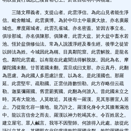
三隨文釋義者。支提山者。此雲淨信。為此山見者能生淨
信。毗舍離城。此雲廣博。為於中印土中最廣大故。亦名廣嚴
城也。摩度羅城者。此雲孔雀城。亦名密蓋。皆因古事立名。
俱珍那城。亦名俱陳那。俱陳者。此雲大盆。於大盆中畜水若
池。恆於盆側修仙法。常為人說護淨經及養生經。後學之徒皆
以師法為姓。今城因此為稱。目真鄰陀窟。此雲解脫。是龍名
也。鄰陀此雲處。以有龍在此處聞法得解脫故。因此為名。摩
蘭陀國未翻。廿菩遮國未翻。震旦或曰支那。亦云真丹。此翻
為思慮。為此國人多思慮計度。以為名。是此漢國也。那羅
延。此雲堅牢。疏勒國。正雲佉路數怛勒。此方存略但云疏
勒。迦葉彌羅國。舊雲罽賓國。此翻為何誰入。昔此國未立之
時。其有大龍池。人莫敢近。其後有一羅漢。見其形勝宜人居
止。乃從龍乞容一膝地。龍乃許之。羅漢化身令大其膝漸滿池
中。龍以言信舍之而去。羅漢以神力乾竭其水。令百姓居之。
建立屋宅。眾人鹹言。我等不因聖師。何誰得入此處。故從此
語以立其名。其國即在北印度境乾陀羅國北鄰。乾陀羅國此雲