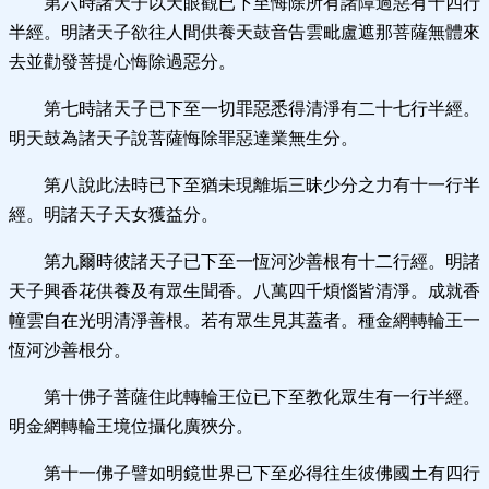
第六時諸天子以天眼觀已下至悔除所有諸障過惡有十四行
半經。明諸天子欲往人間供養天鼓音告雲毗盧遮那菩薩無體來
去並勸發菩提心悔除過惡分。
第七時諸天子已下至一切罪惡悉得清淨有二十七行半經。
明天鼓為諸天子說菩薩悔除罪惡達業無生分。
第八說此法時已下至猶未現離垢三昧少分之力有十一行半
經。明諸天子天女獲益分。
第九爾時彼諸天子已下至一恆河沙善根有十二行經。明諸
天子興香花供養及有眾生聞香。八萬四千煩惱皆清淨。成就香
幢雲自在光明清淨善根。若有眾生見其蓋者。種金網轉輪王一
恆河沙善根分。
第十佛子菩薩住此轉輪王位已下至教化眾生有一行半經。
明金網轉輪王境位攝化廣狹分。
第十一佛子譬如明鏡世界已下至必得往生彼佛國土有四行