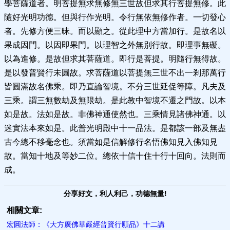
學菩薩道者。明菩提無求無修無三世故但求其行菩提無修。此
隨好光明功德。但與行作光明。令行無依無修作者。一切發心
者。先修方便三昧。而以顯之。從此理中方當加行。是故名以
果成因門。以因即果門。以理智之外無別行故。即理事無礙。
以為進修。是故但求其菩薩道。即行是菩提。明隨行無得故。
是以發普賢行未圓故。求菩薩道以菩提無三世不出一剎那萬行
皆圓滿故名佛乘。即乃直論智境。不分三世延促等障。凡夫及
三乘。謂三無數劫及無限劫。是此教中智境不遷之門故。以本
如是故。法如是故。非佛神通使然也。三乘情見諸佛神通。以
迷實法本來如是。此普光明殿中十一品法。是都該一部及無盡
古今總不移毫念也。須當如是信解修行名悟佛知見入佛知見
故。當知十地及等妙二位。總依十信十住十行十回向。法則而
成。
分享好文，利人利己，功德無量!
相關文章:
宏圓法師：《大方廣佛華嚴經普賢行願品》十二講