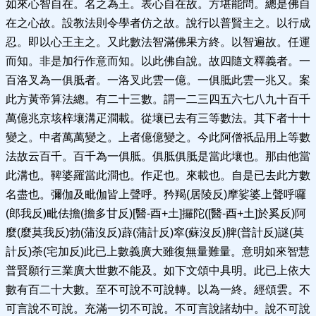
如來心智自在。名之為王。表心自在故。方堪能問。總是佛自
在之心故。設教法則令學者仿之故。說行以普賢主之。以行成
忍。即以心王主之。又此數法智滿佛果方終。以智遍故。任運
而知。非是加行作意而知。以此佛自說。故四隨文釋義者。一
百洛叉為一俱胝者。一洛叉此雲一億。一俱胝此雲一兆又。案
此方黃帝算法總。有二十三數。謂一二三四五六七八九十百千
萬億兆京垓梓壤溝疋澗載。從壤已去有三等數法。其下者十十
變之。中者萬萬變之。上者億億變之。今此阿僧祇品用上等數
法故云百千。百千為一俱胝。俱胝俱胝是當此壤也。那由他當
此溝也。鞞婆羅當此澗也。作疋也。來載也。自是已去此方數
名盡也。彌伽及毗伽皆上聲呼。矜羯(居陵反)摩娑婆上聲呼囉
(郎我反)毗佉擔(擔多甘反)[醫-酉+土]攞陀([醫-酉+土]於奚反)阿
麼(麼莫我反)勃(蒲沒反)薜(蒲計反)窣(蘇沒反)脾(普計反)謎(莫
計反)荼(宅加反)此已上數義廣大雖復無量難量。意明如來智慧
普賢願行三業廣大世數不能及。如下文頌中具明。此已上依大
數有百二十大數。至不可說不可說轉。以為一終。經頌雲。不
可言說不可說。充滿一切不可說。不可言說諸劫中。說不可說