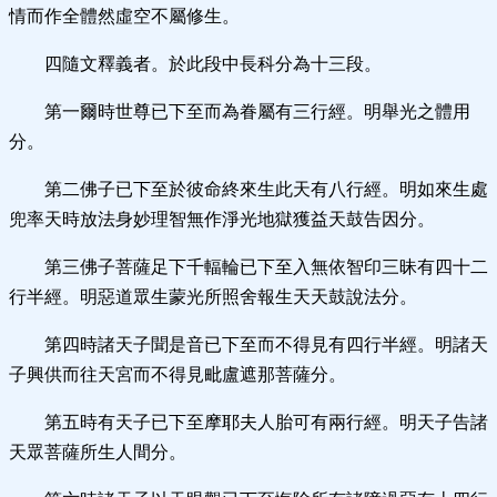
情而作全體然虛空不屬修生。
四隨文釋義者。於此段中長科分為十三段。
第一爾時世尊已下至而為眷屬有三行經。明舉光之體用
分。
第二佛子已下至於彼命終來生此天有八行經。明如來生處
兜率天時放法身妙理智無作淨光地獄獲益天鼓告因分。
第三佛子菩薩足下千輻輪已下至入無依智印三昧有四十二
行半經。明惡道眾生蒙光所照舍報生天天鼓說法分。
第四時諸天子聞是音已下至而不得見有四行半經。明諸天
子興供而往天宮而不得見毗盧遮那菩薩分。
第五時有天子已下至摩耶夫人胎可有兩行經。明天子告諸
天眾菩薩所生人間分。