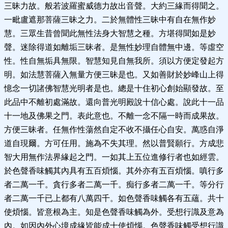
三昧力故。般若波羅蜜威德力故出音聲。大約三緣而得聞之。
一毗盧遮那菩薩三昧之力。二於無體性三昧中有自在無作妙
慧。三眾生昔曾聞此無性法身大智慧之種。方堪得聞如是妙
聲。迷除得道如離垢三昧者。是無性妙理自體無中邊。等虛空
性。性自無垢具無限。智慧知見自無我所。須以方便定發起方
明。如法慧菩薩入無量方便三昧是也。又如善財於妙峰山上得
憶念一切諸佛智慧光明者是也。總是十住初心創始顯發故。至
此品中不離初處滿故。還向普光明殿說十信心處。說此十一品
十一地及佛果之門。表此意也。不離一念不隔一時而成果故。
方便三昧者。任無作性蕩然自定不收不攝任心自安。萬惑自淨
道自現爾。方可任用。施為不失其理。然以普賢願行。方成悲
智大用無作法界緣起之門。一如其上五位進修行者也如經雲。
於色聲香味觸其內具有五百煩惱。其外亦有五百煩惱。嗔行多
者二萬一千。貪行多者二萬一千。痴行多者二萬一千。等分行
者二萬一千已上都有八萬四千。如色聲香味觸各有五蘊。共十
使煩惱。皆意根為主。知是色聲香味觸為外。受想行識及意為
內。如因內外心境成緣皆能成十使煩惱。色聲香味觸受想行識