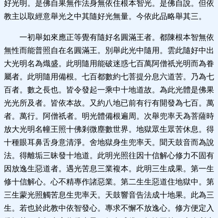
好光明。是佛自果無作法身無依住根本智光。是佛自說。但依
教主以取經意舉光之中其隨好光無量。今依此品略舉其三。
一初舉如來應正等覺有隨好名圓滿王者。都陳根本智無依
無性而能普照自在名圓滿王。別舉此光中隨用。雲此隨好中出
大光明名為熾盛。此明隨用能破迷惑七百萬阿僧祇光明而為眷
屬者。此明隨用備根。七百都數約七菩提分息六道苦。乃為七
百者。數之長也。皆令發起一乘中十地道故。為此光體是佛果
光光所及者。皆依本故。又約八地已前有行有開發為七百。萬
者。萬行。阿僧祇者。明光體備根遍周。次舉兜率天為菩薩時
放大光明名幢王照十佛剎微塵數世界。地獄眾生眾苦休息。得
十種眼耳鼻舌身意清淨。舍地獄身生兜率天。聞天鼓音而為說
法。得離垢三昧發十地道。此明光照往因十信解心修力不固有
因放逸生惡道者。遇光苦息三業複本。此明三生成果。第一生
修十信解心。心不精專作諸惡業。第二生生惡道住地獄中。第
三生蒙光照觸苦息生兜率天。天鼓響音告法成十地果。此為三
生。若也於此教中依智發心。專求不懈不放逸心。修方便定入