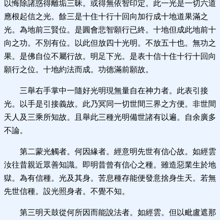
以悔除諸惑得離垢三昧。或得無依智印定。此一光是一切六道
應根起信之光。餘三是十住十行十回向加行成十地道果滿之
光。為地前三賢位。是圓會悲智願行已終。十地但成此地前十
向之功。不別有位。以此但放四十光明。不放五十也。無功之
果。是佛自位不屬行故。明足下光。是表十信十住十行十回向
願行之位。十地約法而成。功德滿前願故。
三舉右手掌中一隨好光明現無量自在神力者。此表引接
光。以手是引接義故。此乃冥同一切世間三界之方便。非世間
天人及三乘所知故。且舉此三種光明備世諸有以遍。自余廣多
不論。
第二蒙光觸者。何因緣者。經意明先世有信心故。如經雲
汝往昔親近眾善知識。即明昔曾有信心之種。雖造惡業生於地
獄。為有信種。光及其身。苦息種存能便發意捨身生天。若無
先世信種。設光照身者。不覺不知。
第三明天鼓從何所因而能說法者。如經雲。但以毗盧遮那