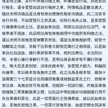
達妄情之緣。其行中所感功德之相。即屬普賢行成。則普賢自
行報生。還令普賢自說自行報終之果。阿僧祇品是數法廣大。
隨好光明功德品是法身智身自體無性無依功德故。此二法皆非
依行作得。不由普賢行之所及故。但與行為依止故。是當普賢
行滿佛果位終之法。是故如來自說。明當位自說自位法門。令
後學者不惑故。此品明法身智身無相理中功德所有利物之法。
還以光明天鼓無形質物響音所告。還說法身無相妙理。頓登十
地離垢之功故。非餘下位和會大願智悲萬行之相得故。以是如
來自位自說故。雖行果與智果不殊。然約法辨位。令法則分
明。令發心修行者解行不惑。意明法身及根本智不屬行所修
生。唯大悲及差別智。須依此根本智。加普賢大願力。和融回
向修學。常以根本智為無作之體。此之法身及根本智。雖加十
波羅蜜三十七菩提分法四攝四無量成就饒益眾生之行。然根本
智法身。為無自性可有成壞。但能與一切諸行願。作無染著無
煩惱無三界業解脫果之體。以此品中明此隨好功德能隨行用不
失自果廣利眾生。此是一切菩薩行之恆佛果故。故以此如來自
說。若無此智德之果。一切眾行皆無常故。如虛空體全與諸有