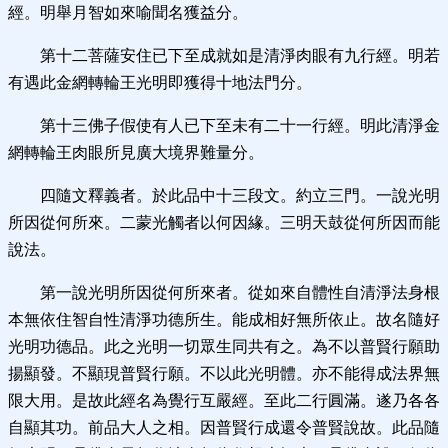
經。明舉月智如來喻聞名獲益分。
第十二菩薩安住已下至成就如是清淨肉眼有九行經。明若
有遇此金網轉輪王光明即獲得十地法門分。
第十三佛子假使有人已下至未有二十一行經。明此清淨金
網轉輪王肉眼所見廣大境界難量分。
四隨文釋義者。於此品中十三段文。約立三門。一說光明
所因從何所來。二蒙光觸者以何因緣。三明天鼓從何所因而能
說法。
第一說光明所因從何所來者。從如來自體性自清淨法身根
本無依住智自性清淨功德所生。能成相好無所依止。故名隨好
光明功德品。此之光明一切眾生同共有之。為不以普賢行願助
揚顯發。不顯現普賢行願。不以此光明體。亦不能得成法界無
限大用。是故此經名為覺行互嚴經。至此二行圓滿。遂乃各各
自顯其功。前品大人之相。因普賢行成還令普賢說故。此品隨