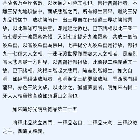
菩薩名乃至座名數。以次類之可曉其意也。佛行普賢行者。不
離三界九地煩惱中。而成悲智之門。所有報生因果。還約三界
九品煩惱中。成殊勝智行。出三界自在行獲過三界殊勝報業
故。以此準知可明佛意。即是經之教也。已下諸相以此三業二
智七覺分十波羅蜜為體。又以七菩提分九波羅蜜。共成一個智
波羅蜜。以智波羅蜜為佛果。七菩提分九波羅蜜是行故。報得
九十七種大人之相。十蓮花藏世界微塵數大人之相者。是差別
智大悲圓滿十方世界。以普賢行報得故。此前後二釋義通其一
故。已下諸相。約根本智起大悲用。隨差別智報生。如文自
明。如經雲紺蒲成就者。意明頸文三約嬰節成就。雲西國有紺
蒲果。赤色三約文成。以此比之。彌盧藏雲者。明如來右輔上
牙大人相寶焰高遠如須彌山之狀也。
如來隨好光明功德品第三十五
將釋此品約立四門。一釋品名目。二釋品來意。三釋說教
之主。四隨文釋義。