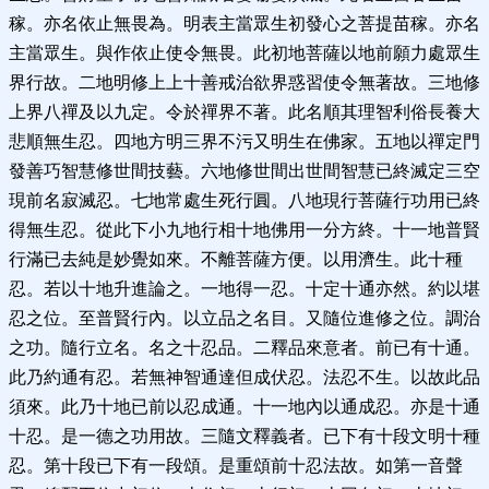
稼。亦名依止無畏為。明表主當眾生初發心之菩提苗稼。亦名
主當眾生。與作依止使令無畏。此初地菩薩以地前願力處眾生
界行故。二地明修上上十善戒治欲界惑習使令無著故。三地修
上界八禪及以九定。令於禪界不著。此名順其理智利俗長養大
悲順無生忍。四地方明三界不污又明生在佛家。五地以禪定門
發善巧智慧修世間技藝。六地修世間出世間智慧已終滅定三空
現前名寂滅忍。七地常處生死行圓。八地現行菩薩行功用已終
得無生忍。從此下小九地行相十地佛用一分方終。十一地普賢
行滿已去純是妙覺如來。不離菩薩方便。以用濟生。此十種
忍。若以十地升進論之。一地得一忍。十定十通亦然。約以堪
忍之位。至普賢行內。以立品之名目。又隨位進修之位。調治
之功。隨行立名。名之十忍品。二釋品來意者。前已有十通。
此乃約通有忍。若無神智通達但成伏忍。法忍不生。以故此品
須來。此乃十地已前以忍成通。十一地內以通成忍。亦是十通
十忍。是一德之功用故。三隨文釋義者。已下有十段文明十種
忍。第十段已下有一段頌。是重頌前十忍法故。如第一音聲