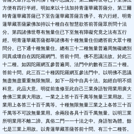
方便有四行半經。明如來以十法加持青蓮華藏菩薩分。第三爾
時青蓮華藏菩薩已下至告蓮華藏菩薩言佛子。有六行經。明青
蓮華藏菩薩蒙佛加持以十種自在智慧欲答前菩薩眾所問十法
分。第四諸佛世尊有無量住已下至無有障礙究竟之法有五行
經。明青蓮華藏菩薩都舉諸佛有十種無量住但總答前大眾十種
問分。已下通十種無量住。總有三十二種無量普遍周無礙總別
同異成壞自在因陀羅網門。答前十問。佛不思議法故。於此三
十二種。如因陀羅網互參普遍周。法門中約數有三百二十種。
答前十問。此三百二十種因陀羅網互參法門中。以明佛不思議
無盡無盡重重無限無限。如下一段中自具十法。如經自明不煩
科意。此品大意。明從前進修至此自己三業身語智用業用廣大
會佛三業廣大用故。一業之上答十百千萬等無量三業用故。三
業用上各答三十百千萬等。十種無限無量三業之上各答三十百
千萬等不可說無量業用。余兩段各具十百千萬無量。以明三業
所明業用不離二諦。真俗二門一一十法之中。身語智為體。餘
七是三業上用故。以青蓮華藏菩薩答前十問。有三十二種答。