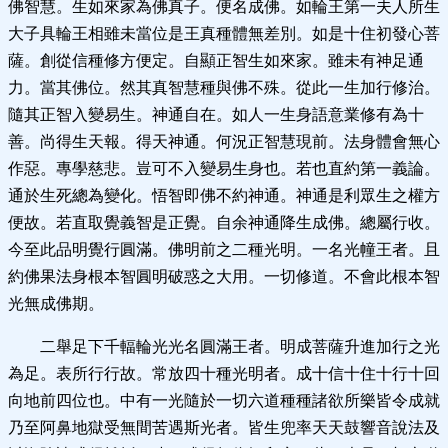
佛智慧。生如來家為佛真子。便名成佛。如輪王第一夫人所生
大子具輪王相雖未當位是王真種體無差別。如是十住初發心菩
薩。創從信種修方便定。自顯正智生如來家。雖未有神足通
力。當其佛位。然其真智慧種與佛不殊。從此一生加行修治。
隨其正智入變易生。神通自在。如人一生身語意業修有為十
善。尚得生天報。得天神通。何況正智慧現前。法身體會無心
作惡。專學慈悲。豈可不入變易生身也。若也直約第一義論。
通於生死總為變化。悟智即佛不約神通。神通是利眾生之權方
便故。若直取覺義智是正覺。自余神通降生成佛。總屬行收。
今至此品明覺行圓滿。佛明前之二種光明。一名光幢王者。且
約佛果法身根本智圓明破惑之大用。一切修道。不會此根本智
光無成佛期。
二舉足下千輻輪光光名圓滿王者。明成菩薩升進加行之光
為足。表所行行故。常放四十種光明者。成十信十住十行十回
向地前四位也。中有一光隨於一切六道種種諸欲所樂皆令成就
乃至阿鼻地獄受無間苦遇斯光者。皆生兜率天天鼓響音說法及