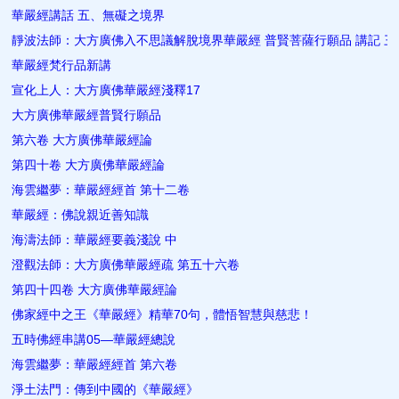
華嚴經講話 五、無礙之境界
靜波法師：大方廣佛入不思議解脫境界華嚴經 普賢菩薩行願品 講記 三
華嚴經梵行品新講
宣化上人：大方廣佛華嚴經淺釋17
大方廣佛華嚴經普賢行願品
第六卷 大方廣佛華嚴經論
第四十卷 大方廣佛華嚴經論
海雲繼夢：華嚴經經首 第十二卷
華嚴經：佛說親近善知識
海濤法師：華嚴經要義淺說 中
澄觀法師：大方廣佛華嚴經疏 第五十六卷
第四十四卷 大方廣佛華嚴經論
佛家經中之王《華嚴經》精華70句，體悟智慧與慈悲！
五時佛經串講05—華嚴經總說
海雲繼夢：華嚴經經首 第六卷
淨土法門：傳到中國的《華嚴經》