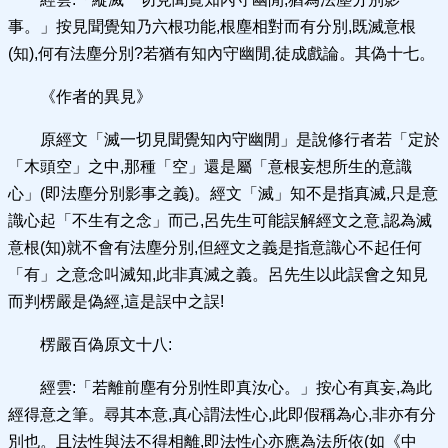
事。」按見聞覺知乃六根功能,根塵相對而有分別,既滅意根
(知),何有法塵分別?若猶有知內守幽閒,徒成戲論。其偽十七。
《作者的異見》
原經文「滅一切見聞覺知內守幽閒」是說修行者若「定於
「木頭空」之中,那種「空」還是屬「意根妄想所生的意識
心」(即法塵分別影事之義)。經文「滅」知不是指真滅,只是意
識心起「不生有之念」而己,呂先生可能誤解經文之意,認為滅
意根(知)就不會有法塵分別,但經文之義是指意識心不起任何
「有」之意念叫滅知,此非真滅之義。呂先生以此誤會之知見
而判楞嚴是偽經,這是誤中之誤!
楞嚴百偽原文十八:
經雲:「若離前塵有分別性即真汝心。」按心有真妄,為此
經得意之筆。尋其本意,真心謂法性心,此即假稱為心,非亦有分
別也。且法性與法不得相離,即法性心亦應為法所依(如《中