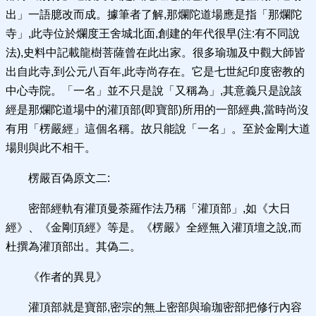
出」一語臆改而成。據筆者了解,那爛陀道場應是指「那爛陀
寺」,此寺位於爛度王舍城北面,創建的年代很早(注:有不同說
法),史料中記載龍樹菩薩曾在此出家。很多瑜珈及中觀大師皆
出自此寺,到公元八百年,此寺尚存在。它是七世紀印度密教的
中心寺院。「一名」並不只是說「又稱為」,其意義只是說該
經是那爛陀道場中的灌頂部(即寶部)所用的一部經典,當時尚沒
有用「楞嚴經」這個名稱。故只能說「一名」。至於金剛大道
場則與此不相干。
楞嚴百偽原文二:
密部經軌有灌頂曼荼羅作法乃稱「灌頂部」,如《大日
經》、《金剛頂經》等是。《楞嚴》全經無入灌頂壇之說,而
杜撰為灌頂部出。其偽二。
《作者的異見》
灌頂部就是寶部,密宗的無上密部與瑜珈密部把修行內容