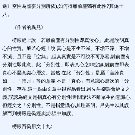
邊》空性為虛妄分別所依),如何得離前塵獨有此性?其偽十
八。
《作者的異見》
楞嚴經上說「若離前塵有分別性即真汝心」,此是說明真
心的性質。般若心經上說:真心是不生不滅、不垢不淨、不增
不減、且不是「空無」,但其真實是不可說不可形容,離前塵有
分別性即此意。此「分別性」即表真心之非空無,離前塵即表
真心不屬意識心層次。當然,在此「分別性」是屬「言詮真
如」、「指月」等的意義,不是「真心」有意識心層次的「分
別性」存在,這一點由文章中很容易看出,呂先生卻誤會經文之
義,誤認為經文是指真心有分別性!世間諸法不離眾生的意識心,
但經文之「分別性」不是指意識心,其理甚明。呂先生以其誤
解而判楞嚴是偽經,此亦誤中加誤。
楞嚴百偽原文十九: