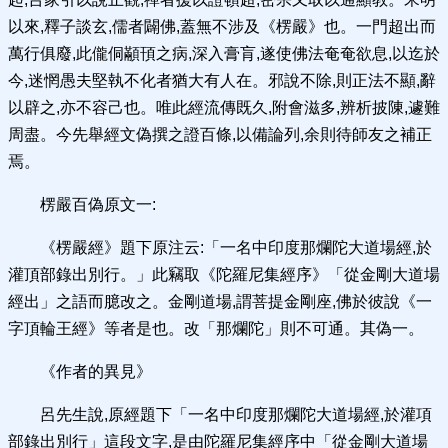
以來,釋子談玄,儒者闢佛,蓋無不涉及《楞嚴》也。一門超出而
萬行俱廢,此儱侗顢頇之病,深入膏肓,遂使佛法奄奄欲息,以迄於
今,迷惘愚夫堅執不化者猶大有人在。邪說不除,則正法不顯,辭
以辟之,亦不容己也。唯此經流傳既久,附會滋多,辨析披陳,遽難
周盡。今先舉經文偽撰之證百條,以備論列,余則待師友之補正
焉。
楞嚴百偽原文一:
《楞嚴經》題下原注云:「一名中印度那爛陀大道場經,於
灌頂部錄出別行。」此竊取《陀羅尼集經序》「從金剛大道場
經出」之語而臆改之。金剛道場,謂菩提金剛座,佛於彼說《一
字頂輪王經》等者是也。改「那爛陀」則不可通。其偽一。
《作者的異見》
呂先生說,原經題下「一名中印度那爛陀大道場經,於灌項
部錄出別行」這段文字,是由陀羅尼集經序中「從金剛大道場