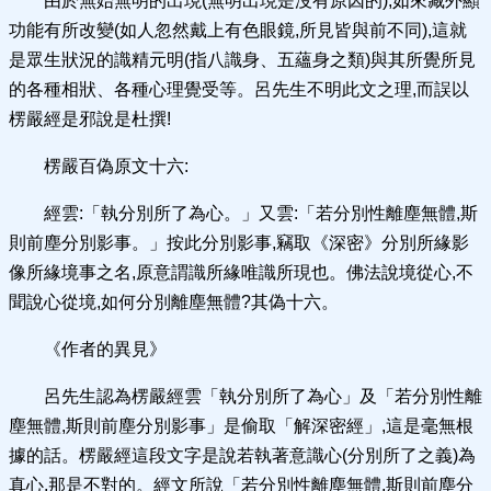
由於無始無明的出現(無明出現是沒有原因的),如來藏外顯
功能有所改變(如人忽然戴上有色眼鏡,所見皆與前不同),這就
是眾生狀況的識精元明(指八識身、五蘊身之類)與其所覺所見
的各種相狀、各種心理覺受等。呂先生不明此文之理,而誤以
楞嚴經是邪說是杜撰!
楞嚴百偽原文十六:
經雲:「執分別所了為心。」又雲:「若分別性離塵無體,斯
則前塵分別影事。」按此分別影事,竊取《深密》分別所緣影
像所緣境事之名,原意謂識所緣唯識所現也。佛法說境從心,不
聞說心從境,如何分別離塵無體?其偽十六。
《作者的異見》
呂先生認為楞嚴經雲「執分別所了為心」及「若分別性離
塵無體,斯則前塵分別影事」是偷取「解深密經」,這是毫無根
據的話。楞嚴經這段文字是說若執著意識心(分別所了之義)為
真心,那是不對的。經文所說「若分別性離塵無體,斯則前塵分