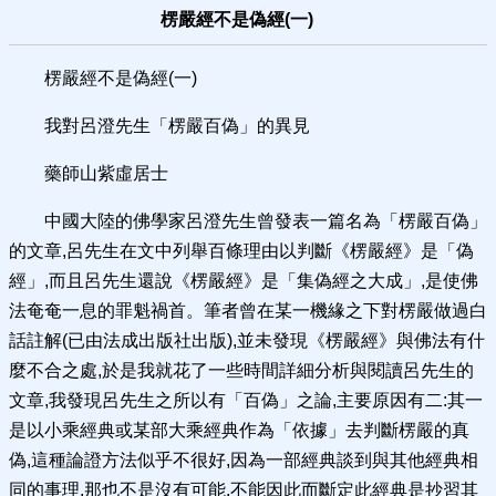
楞嚴經不是偽經(一)
楞嚴經不是偽經(一)
我對呂澄先生「楞嚴百偽」的異見
藥師山紫虛居士
中國大陸的佛學家呂澄先生曾發表一篇名為「楞嚴百偽」
的文章,呂先生在文中列舉百條理由以判斷《楞嚴經》是「偽
經」,而且呂先生還說《楞嚴經》是「集偽經之大成」,是使佛
法奄奄一息的罪魁禍首。筆者曾在某一機緣之下對楞嚴做過白
話註解(已由法成出版社出版),並未發現《楞嚴經》與佛法有什
麼不合之處,於是我就花了一些時間詳細分析與閱讀呂先生的
文章,我發現呂先生之所以有「百偽」之論,主要原因有二:其一
是以小乘經典或某部大乘經典作為「依據」去判斷楞嚴的真
偽,這種論證方法似乎不很好,因為一部經典談到與其他經典相
同的事理,那也不是沒有可能,不能因此而斷定此經典是抄習其