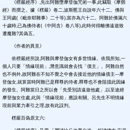
《楞嚴經序》,先出阿難墮摩登伽咒術一事,此竊取《摩鄧
經》而撰之。據《楞嚴》卷二,波斯慝王自說年六十二。佛與
王同歲(《毗奈耶雜事》二十等),當亦為六十二。阿難於佛滿六
十歲時,已為佛侍者(《中阿含》卷八等),此時何得離佛遠遊致
遭魔難?其偽五。
《作者的異見》
依楞嚴經所說,阿難與摩登伽女有多世情緣。依我所知,一
個人只要「情緣現前」,潛意識就會去找「債主」。阿難自然
也不例外,故阿難在不知不覺之中會去接近他的情緣債主---摩
登伽女,就算當時阿難已是釋尊的侍者,釋尊也不會阻擋此因緣
的發生。阿難當日之所以會「先受別請遠遊他處」,以至途經
摩登伽女住處,此與「情緣現前」應該有關。呂先生不明情緣
現前與業力牽引之理,故有此誤判。
楞嚴百偽原文六: