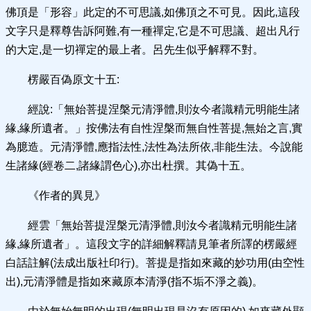
佛頂是「形容」此定的不可思議,如佛頂之不可見。因此,這段
文字只是釋尊告訴阿難,有一種禪定,它是不可思議、超出凡行
的大定,是一切禪定的最上者。呂先生似乎解釋不對。
楞嚴百偽原文十五:
經說:「無始菩提涅槃元清淨體,則汝今者識精元明能生諸
緣,緣所遺者。」按佛法有自性涅槃而無自性菩提,無始之言,實
為臆造。元清淨體,應指法性,法性為法所依,非能生法。今說能
生諸緣(經卷二,諸緣謂色心),亦出杜撰。其偽十五。
《作者的異見》
經雲「無始菩提涅槃元清淨體,則汝今者識精元明能生諸
緣,緣所遺者」。這段文字的詳細解釋請見筆者所譯的楞嚴經
白話註解(法成出版社印行)。菩提是指如來藏的妙功用(由空性
出),元清淨體是指如來藏原本清淨(指不垢不淨之義)。