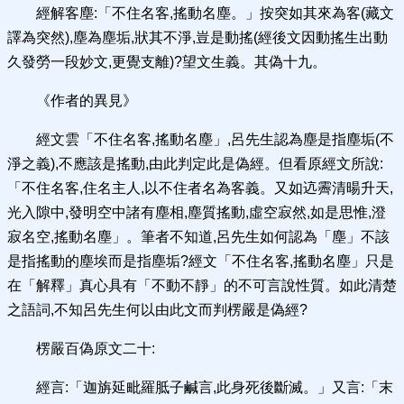
經解客塵:「不住名客,搖動名塵。」按突如其來為客(藏文
譯為突然),塵為塵垢,狀其不淨,豈是動搖(經後文因動搖生出動
久發勞一段妙文,更覺支離)?望文生義。其偽十九。
《作者的異見》
經文雲「不住名客,搖動名塵」,呂先生認為塵是指塵垢(不
淨之義),不應該是搖動,由此判定此是偽經。但看原經文所說:
「不住名客,住名主人,以不住者名為客義。又如迒霽清暘升天,
光入隙中,發明空中諸有塵相,塵質搖動,虛空寂然,如是思惟,澄
寂名空,搖動名塵」。筆者不知道,呂先生如何認為「塵」不該
是指搖動的塵埃而是指塵垢?經文「不住名客,搖動名塵」只是
在「解釋」真心具有「不動不靜」的不可言說性質。如此清楚
之語詞,不知呂先生何以由此文而判楞嚴是偽經?
楞嚴百偽原文二十:
經言:「迦旃延毗羅胝子鹹言,此身死後斷滅。」又言:「末