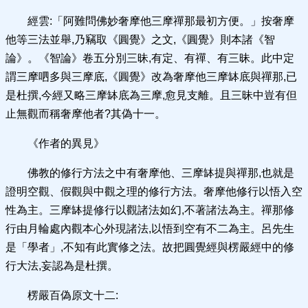
經雲:「阿難問佛妙奢摩他三摩禪那最初方便。」按奢摩
他等三法並舉,乃竊取《圓覺》之文,《圓覺》則本諸《智
論》。《智論》卷五分別三昧,有定、有禪、有三昧。此中定
謂三摩呬多與三摩底,《圓覺》改為奢摩他三摩缽底與禪那,已
是杜撰,今經又略三摩缽底為三摩,愈見支離。且三昧中豈有但
止無觀而稱奢摩他者?其偽十一。
《作者的異見》
佛教的修行方法之中有奢摩他、三摩缽提與禪那,也就是
證明空觀、假觀與中觀之理的修行方法。奢摩他修行以悟入空
性為主。三摩缽提修行以觀諸法如幻,不著諸法為主。禪那修
行由月輪處內觀本心外現諸法,以悟到空有不二為主。呂先生
是「學者」,不知有此實修之法。故把圓覺經與楞嚴經中的修
行大法,妄認為是杜撰。
楞嚴百偽原文十二: