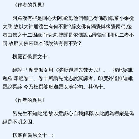
《作者的異見》
阿羅漢有些是回心大阿羅漢,他們都已得佛教悔,棄小乘從
大乘,故以大神通渡生有何不對?辟支佛有獨覺與緣覺兩稱,後
者由佛之十二因緣而悟道,聲聞是依佛說四聖諦而開悟,二者不
同,故辟支佛來聽本師說法有何不對?
楞嚴百偽原文十:
經說:「摩登伽女用《娑毗迦羅先梵天咒》。」按此娑毗
迦羅,即經卷二、卷十所謂先梵志說冥諦者。印度外道惟迦毗
羅說冥諦,今乃杜撰娑毗迦羅以湊字句。其偽十。
《作者的異見》
呂先生不知此咒,故以意識心自我解釋,以此認為楞嚴是偽
經是不明之因。
楞嚴百偽原文十一: