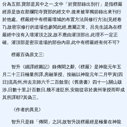
分為五部,寶部是其中之一,文中「於寶部錄出別行」是指楞嚴
經原是放在那爛陀寺寶部的經文中,後來被單獨節錄出來刊行
於他處。楞嚴經中有楞嚴壇城的布置方法與修行方法(見經卷
7),故密宗修行的道場也參閱此經,應屬正常。呂先生認為在楞
嚴經中沒有入壇灌頂之說,故不應由灌頂部出,此理不一定正
確。灌頂部是密宗道場的部份內容,此中有楞嚴經有何不可?
楞嚴百偽原文三:
智升《續譯經圖記》錄傳聞之辭,《楞嚴》是神龍元年五
月二十三日極量所譯,房融筆授。按融以神龍元年二月甲寅(四
日)流高州,州去京師六千二百餘里(《舊唐書》四十一),關山跋
涉,日數十里,計百數日,幾不達貶所,安能從容於廣州筆授而即成
其所譯耶?其偽三。
《作者的異見》
智升只是錄「傳聞」之詞,故智升說楞嚴經是極量在神龍