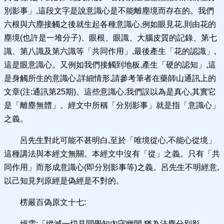
別影事」,這段文字是說意識心是不能離塵境而存在的。我們
六根與六塵接觸之後就生起各種意識心,例如眼見花,則由花的
塵境(也許是一堆分子)、眼根、眼識、大腦皮質的記錄、第七
識、第八識及第六識等「共同作用」,最後產生「花的認識」,
這是眼意識心。又例如我們接觸到地板,產生「硬的認知」,這
是身觸所生的意識心,詳細情形,請參考筆者在藥師山通訊上的
文章(注:通訊第25期)。這些意識心,我們誤以為是真心,其實它
是「離塵無體」。經文中所稱「分別影事」就是指「意識心」
之義。
呂先生對此可能不甚明白,至於「唯境從心,不能心從境」
這種講法與本經文無關。本經文中沒有「從」之義。只有「共
同作用」而形成意識心(即分別影事等)之義。呂先生不明經意,
以己知見判原經是偽經是不對的。
楞嚴百偽原文十七:
經雲:「縱滅一切見聞覺知內守幽閒,猶為法塵分別影