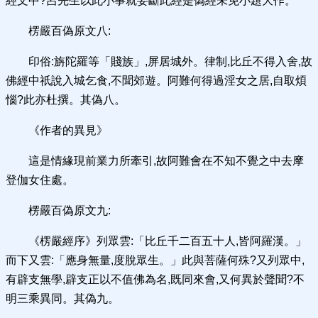
經文中?呂先生以此小事就妄斷此經是偽經未免小題大作。
楞嚴百偽原文八:
印俗:旃陀羅等「賤族」,屏居城外。律制,比丘不得入舍,故
佛經中祇說入城乞食,不聞郊遊。阿難何得過淫女之居,自取煩
惱?此亦杜撰。其偽八。
《作者的異見》
這是情緣現前業力所牽引,故阿難會在不知不覺之中去摩
登伽女住處。
楞嚴百偽原文九:
《楞嚴經序》列眾雲:「比丘千二百五十人,皆阿羅漢。」
而下又雲:「應身無量,度脫眾生。」此與菩薩何殊?又列眾中,
有辟支無學,辟支正以不值佛為名,既同來會,又何異於聲聞?不
明三乘異同。其偽九。