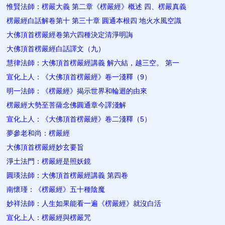
惟賢法師：楞嚴大義 第二章《楞嚴經》概述 四、楞嚴真義
楞嚴經白話解卷第十 第三十章 圓通本根四 地火水風空識
大佛頂首楞嚴經卷第六四種決定清淨明誨
大佛頂首楞嚴經白話譯文（九）
慧律法師：大佛頂首楞嚴經講義 解六結，越三空。 第一
宣化上人：《大佛頂首楞嚴經》卷一淺釋（9）
明一法師：《楞嚴經》揭示世界和輪迴的由來
楞嚴經大勢至菩薩念佛圓通章今譯淺解
宣化上人：《大佛頂首楞嚴經》卷二淺釋（5）
夢參老和尚：楞嚴經
大佛頂首楞嚴經妙玄要旨
淨土法門：楞嚴經是照妖鏡
圓瑛法師：大佛頂首楞嚴經講義 第四卷
南懷瑾：《楞嚴經》五十種陰魔
妙祥法師：人生如果能看一遍《楞嚴經》就沒白活
宣化上人：楞嚴經與楞嚴咒