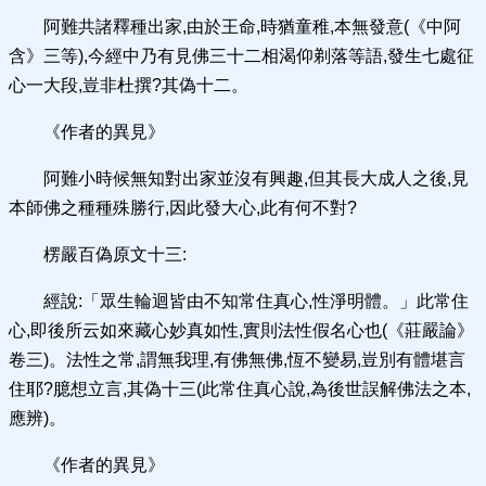
阿難共諸釋種出家,由於王命,時猶童稚,本無發意(《中阿
含》三等),今經中乃有見佛三十二相渴仰剃落等語,發生七處征
心一大段,豈非杜撰?其偽十二。
《作者的異見》
阿難小時候無知對出家並沒有興趣,但其長大成人之後,見
本師佛之種種殊勝行,因此發大心,此有何不對?
楞嚴百偽原文十三:
經說:「眾生輪迴皆由不知常住真心,性淨明體。」此常住
心,即後所云如來藏心妙真如性,實則法性假名心也(《莊嚴論》
卷三)。法性之常,謂無我理,有佛無佛,恆不變易,豈別有體堪言
住耶?臆想立言,其偽十三(此常住真心說,為後世誤解佛法之本,
應辨)。
《作者的異見》