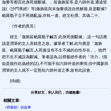
伽黎等都言此身死後斷滅。」按迦旃延等,是六師外道,通途皆
說(《沙門果經》等)迦旃延與末伽黎俱說自然解脫,豈是斷滅?
毗羅胝子立不死矯亂論,亦執一邊。經文杜撰。其偽二十。
《作者的異見》
經文「迦旃延毗羅胝子鹹言,此身死後斷滅」,這一句話應
該是潤筆的文人弄錯意之故。據筆者了解,此句應是「迦旃
延、毗羅胝子鹹言,人死後沒有不生不滅的自性存在」。他們
把不生不滅誤為斷滅。筆者認為,以楞嚴經作者的「功力」(假
如是能作此偽經的話),不可能不知六師外道的事情,但中國參與
潤筆的文人就不一定熟知六師外道之事,故有此誤會。
(待續)
分享好文，利人利己，功德無量!
相關文章:
《楞嚴經》的故事