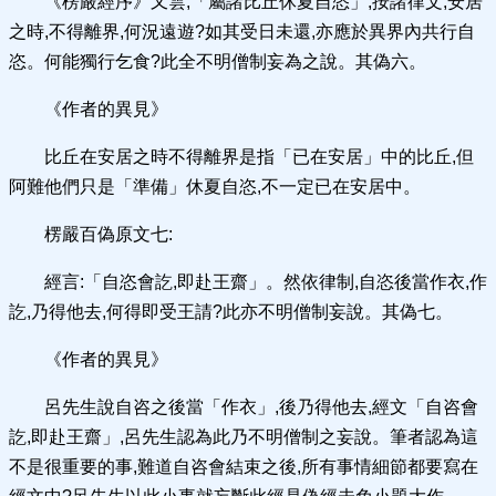
《楞嚴經序》又雲,「屬諸比丘休夏自恣」,按諸律文,安居
之時,不得離界,何況遠遊?如其受日未還,亦應於異界內共行自
恣。何能獨行乞食?此全不明僧制妄為之說。其偽六。
《作者的異見》
比丘在安居之時不得離界是指「已在安居」中的比丘,但
阿難他們只是「準備」休夏自恣,不一定已在安居中。
楞嚴百偽原文七:
經言:「自恣會訖,即赴王齋」。然依律制,自恣後當作衣,作
訖,乃得他去,何得即受王請?此亦不明僧制妄說。其偽七。
《作者的異見》
呂先生說自咨之後當「作衣」,後乃得他去,經文「自咨會
訖,即赴王齋」,呂先生認為此乃不明僧制之妄說。筆者認為這
不是很重要的事,難道自咨會結束之後,所有事情細節都要寫在