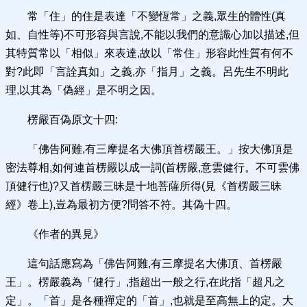
常「住」的住是表達「不變恆常」之義,眾生的體性(真
如、自性等)不可形容與言說,不能以我們的意識心加以描述,但
其特質常以「相似」來表達,故以「常住」形容此性質有何不
對?此即「言詮真如」之義,亦「指月」之義。呂先生不明此
理,以其為「偽經」是不明之因。
楞嚴百偽原文十四:
「佛告阿難,有三摩提名大佛頂首楞嚴王。」按大佛頂是
密法尊相,如何連首楞嚴以成一詞(首楞嚴,意雲健行。不可雲佛
頂健行也)?又首楞嚴三昧是十地菩薩所得(見《首楞嚴三昧
經》卷上),豈為最初方便?問答不符。其偽十四。
《作者的異見》
這句話應寫為「佛告阿難,有三摩提名大佛頂、首楞嚴
王」。楞嚴義為「健行」,指超出一般之行,在此指「超凡之
定」。「首」是各種禪定的「首」,也就是至高無上的定。大