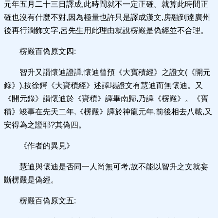
元年五月二十三日譯成,此時間就不一定正確。就算此時間正
確也沒有什麼不對,因為極量也許只是譯成漢文,房融到達廣州
後再行潤飾文字,呂先生用此理由就說楞嚴是偽經並不合理。
楞嚴百偽原文四:
智升又謂懷迪證譯,懷迪曾預《大寶積經》之證文(《開元
錄》),按徐鍔《大寶積經》述譯場證文有慧迪而無懷迪。又
《開元錄》謂懷迪於《寶積》譯畢南歸,乃譯《楞嚴》。《寶
積》竣事在先天二年,《楞嚴》譯於神龍元年,前後相去八載,又
安得為之證耶?其偽四。
《作者的異見》
慧迪與懷迪是否同一人尚無可考,故不能以智升之文就妄
斷楞嚴是偽經。
楞嚴百偽原文五: