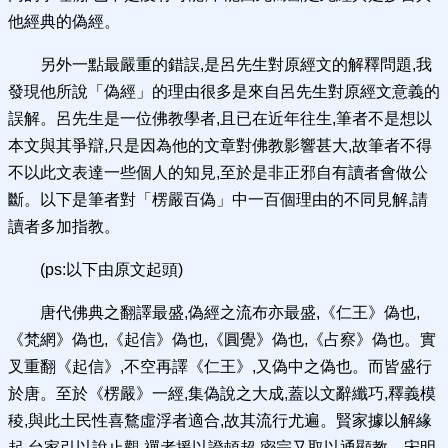
他經典的偽經。
另外一點最嚴重的錯誤,是呂先生對原經文的解釋問題,我
發現他所說「偽經」的理由很多是來自呂先生對原經文意義的
誤解。呂先生是一位佛教學者,且已在近年往生,筆者不是想以
本文與其爭辯,只是因為他的文章對佛教影響甚大,故筆者不得
不以此文表達一些個人的知見,至於是非正邪自有讀者會做公
斷。以下是筆者對「楞嚴百偽」中一百個理由的不同見解,請
讀者多加指教。
(ps:以下由原文起頭)
唐代佛典之翻譯最盛,偽經之流布亦最盛,《仁王》偽也,
《梵網》偽也,《起信》偽也,《圓覺》偽也,《占察》偽也。實
叉重翻《起信》,不空再譯《仁王》,又偽中之偽也。而皆盛行
於唐。至於《楞嚴》一經,集偽說之大成,蓋以文辭纖巧,釋義模
稜,與此土民性喜鶩虛浮者適合,故其流行尤遍。賢家據以解緣
起,台家引以說止觀,禪者援以證頓超,密宗又取以通顯教。宋明