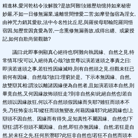
精進林,愛河乾枯令汝解脫?是故阿難!汝雖歷劫憶持如來秘密
妙嚴,不如一日修無漏業,遠離世間憎愛二苦;如摩登伽宿為淫女,
由神咒力銷其愛欲,法中今名性比丘尼,與羅侯母耶輸陀羅同悟
宿因,知歷世因貪愛為苦,一念熏修無漏善故,或得出纏、或蒙授
記,如何自欺尚留觀聽?
議曰:此即事例顯真心絕待也!阿難向執因緣、自然之見,特
常情耳!安可以入絕待真心哉?故世尊以演若迷頭之事責之曰:
即演若迷頭之事,若狂性因緣滅時,則有自然頭之見,但觀未狂已
前何有因緣、自然哉?故曰:理窮於是。下示本無因緣、自然,
故雙辯其相:謂汝以離諸因緣便為自然者,且如演若頭本自然,則
畢竟自然,又何因緣故怖頭狂走?則非自然矣!此絕自然也!若自
然頭以因緣故狂,何以不自然頭假因緣而失耶?雖狂而頭本不
失,乃狂怖妄出耳!縱狂而頭無變改,何藉因緣耶?此絕因緣也!上
辯頭不因自然、因緣而有得失,足知真性不屬因緣、自然也!下
辯狂:謂不但頭不屬因緣、自然,即狂亦無因緣、自然;若狂是自
然,於未狂之先,狂何所潛耶?此狂非自然也!若狂不自然而頭本