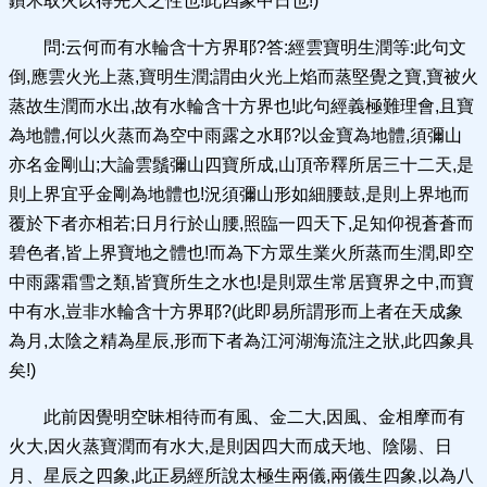
鑽木取火以得先天之性也!此四象中日也!)
問:云何而有水輪含十方界耶?答:經雲寶明生潤等:此句文
倒,應雲火光上蒸,寶明生潤;謂由火光上焰而蒸堅覺之寶,寶被火
蒸故生潤而水出,故有水輪含十方界也!此句經義極難理會,且寶
為地體,何以火蒸而為空中雨露之水耶?以金寶為地體,須彌山
亦名金剛山;大論雲鬚彌山四寶所成,山頂帝釋所居三十二天,是
則上界宜乎金剛為地體也!況須彌山形如細腰鼓,是則上界地而
覆於下者亦相若;日月行於山腰,照臨一四天下,足知仰視蒼蒼而
碧色者,皆上界寶地之體也!而為下方眾生業火所蒸而生潤,即空
中雨露霜雪之類,皆寶所生之水也!是則眾生常居寶界之中,而寶
中有水,豈非水輪含十方界耶?(此即易所謂形而上者在天成象
為月,太陰之精為星辰,形而下者為江河湖海流注之狀,此四象具
矣!)
此前因覺明空昧相待而有風、金二大,因風、金相摩而有
火大,因火蒸寶潤而有水大,是則因四大而成天地、陰陽、日
月、星辰之四象,此正易經所說太極生兩儀,兩儀生四象,以為八