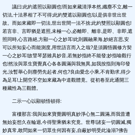
議曰:此約遮照以顯圓也!而如來藏清淨本然,纖塵不立,離一
切法,十法界相了不可得;此約雙遮以顯圓也!以是俱非世出世
故。而如來藏即一切法,世出世間一法不捨;此約雙照以顯圓也!
若言非、言即猶是遮照,未極一心,必離即、離非,是即、非即,遮
照同時,心言路絕,方顯一心之妙耳!此則圓融果海,妙絕言思,安
可以所知妄心而能測度,用世語言而入之哉?是須圓悟圓修方契
一心之妙耳!故譬琴瑟雖具妙音,若無妙指終不能發;妙指喻觀行
也!然汝與眾生寶覺真心各各圓滿與我無異,如我按指則海印發
光,汝暫舉心則塵勞先起者,何也?良由愛念小乘,不肯勤求,得少
為足耳!上開空不空如來藏為中道觀體竟。從初卷至此通開三
種藏性為三觀體。
二示一心以顯頓悟頓得:
富樓那言:我與如來寶覺圓明真妙淨心無二圓滿,而我昔遭
無始妄想久在輪迴,今得聖乘猶未究竟。世尊!諸妄一切圓滅,獨
妙真常,敢問如來一切眾生何因有妄,自蔽妙明受此淪溺?佛告