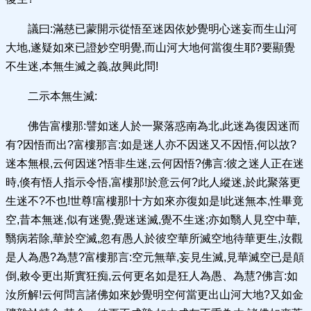
議曰:滿慈已蒙開示從悟至迷因依妙覺明心迷妄而生山河
大地,遂疑如來已證妙空明覺,而山河大地何當復生耶?要顯覺
不生迷,本無生滅之義,故興此問!
二示本無生滅:
佛告富樓那:譬如迷人於一聚落惑南為北,此迷為復因迷而
有?因悟而出?富樓那言:如是迷人亦不因迷又不因悟,何以故?
迷本無根,云何因迷?悟非生迷,云何因悟?佛言:彼之迷人正在迷
時,倏有悟人指示令悟,富樓那!於意云何?此人縱迷,於此聚落更
生迷不?不也!世尊!富樓那!十方如來亦復如是!此迷無本,性畢竟
空,昔本無迷,似有迷覺,覺迷迷滅,覺不生迷;亦如翳人見空中華,
翳病若除,華於空滅,忽有愚人於彼空華所滅空地待華更生,汝觀
是人為愚?為慧?富樓那言:空元無華,妄見生滅,見華滅空已是顛
倒,敕令更出斯實狂痴,云何更名如是狂人為愚、為慧?佛言:如
汝所解!云何問言諸佛如來妙覺明空何當更出山河大地?又如金