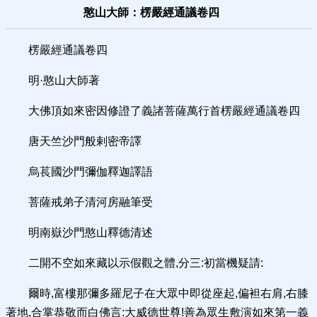
憨山大師：楞嚴經通議卷四
楞嚴經通議卷四
明·憨山大師著
大佛頂如來密因修證了義諸菩薩萬行首楞嚴經通議卷四
唐天竺沙門般剌密帝譯
烏萇國沙門彌伽釋迦譯語
菩薩戒弟子清河房融筆受
明南嶽沙門憨山釋德清述
二開不空如來藏以示假觀之體,分三:初當機疑請:
爾時,富樓那彌多羅尼子在大眾中即從座起,偏袒右肩,右膝
著地,合掌恭敬而白佛言:大威德世尊!善為眾生敷演如來第一義