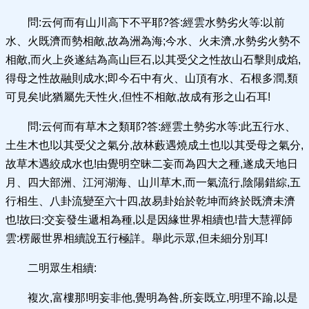
問:云何而有山川高下不平耶?答:經雲水勢劣火等:以前
水、火既濟而勢相敵,故為洲為海;今水、火未濟,水勢劣火勢不
相敵,而火上炎遂結為高山巨石,以其受父之性故山石擊則成焰,
得母之性故融則成水;即今石中有火、山頂有水、石根多潤,類
可見矣!此猶屬先天性火,但性不相敵,故成有形之山石耳!
問:云何而有草木之類耶?答:經雲土勢劣水等:此五行水、
土生木也!以其受父之氣分,故林藪遇燒成土也!以其受母之氣分,
故草木遇絞成水也!由覺明空昧二妄而為四大之種,遂成天地日
月、四大部洲、江河湖海、山川草木,而一氣流行,陰陽錯綜,五
行相生、八卦流變至六十四,故易卦始於乾坤而終於既濟未濟
也!故曰:交妄發生遞相為種,以是因緣世界相續也!昔大慧禪師
雲:楞嚴世界相續說五行極詳。舉此示眾,但未細分別耳!
二明眾生相續:
複次,富樓那!明妄非他,覺明為咎,所妄既立,明理不踰,以是