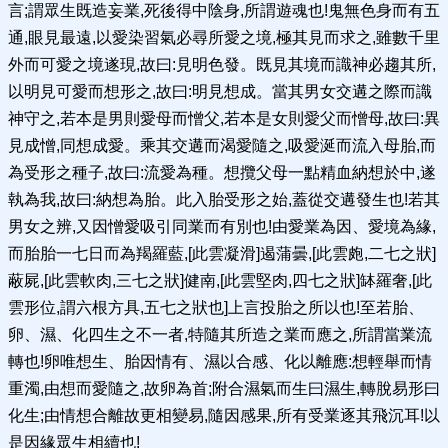
言;謂眾生既造妄業,死後得中陰身,所謂遊魂也!鬼無色身而有五
通,眼見最遠,以愛染習氣必尋所愛之境,極其見而求之,雖數千里
外而可愛之境遂現,故曰:見明色發。既見其境而識神必趨其所,
以明見可愛而想形之,故曰:明見想成。當其男女交遘之際而識
神守之,若本是男則愛母而憎父,若本是女則愛父而憎母,故曰:異
見成憎,同想成愛。乘其交遘而渴愛隨之,吸愛涎而流入母胎,而
為受形之種子,故曰:流愛為種。想攬父母一點精血納想於中,遂
執為我,故曰:納想為胎。此入胎受形之始,蓋從交遘發生也!若其
男女之辨,又因憎愛吸引同業而有別也!由愛業為因、愛境為緣,
而胎胎一七日而為羯羅藍,[此雲凝滑]遏蒲曇,[此雲皰,二七之狀]
蔽屍,[此雲軟肉,三七之狀]健南,[此雲堅肉,四七之狀]缽羅奢,[此
雲形位,謂六根方具,五七之狀也]上言投胎之所以也!至若胎、
卵、濕、化四生之不一者,特隨其所造之業而應之,所謂當業流
轉也!卵唯想生、胎因情有、濕以合感、化以離應:想輕舉而情
重濁,由想而愛隨之,故卵為首;附合濕氣而生曰濕生,轉脫易形曰
化生;由情想合離故更相變易,隨因感果,所有受業逐其飛沉耳!以
是因緣眾生相續也!