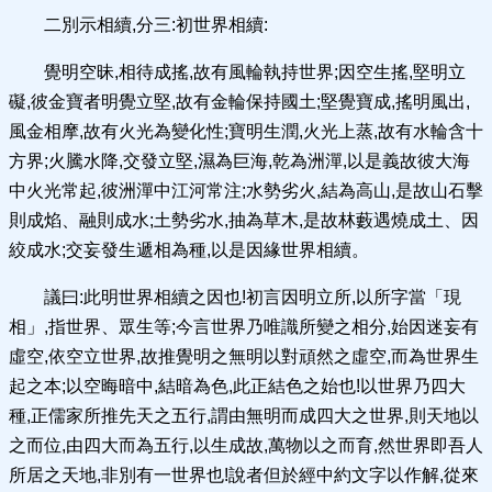
二別示相續,分三:初世界相續:
覺明空昧,相待成搖,故有風輪執持世界;因空生搖,堅明立
礙,彼金寶者明覺立堅,故有金輪保持國土;堅覺寶成,搖明風出,
風金相摩,故有火光為變化性;寶明生潤,火光上蒸,故有水輪含十
方界;火騰水降,交發立堅,濕為巨海,乾為洲潬,以是義故彼大海
中火光常起,彼洲潬中江河常注;水勢劣火,結為高山,是故山石擊
則成焰、融則成水;土勢劣水,抽為草木,是故林藪遇燒成土、因
絞成水;交妄發生遞相為種,以是因緣世界相續。
議曰:此明世界相續之因也!初言因明立所,以所字當「現
相」,指世界、眾生等;今言世界乃唯識所變之相分,始因迷妄有
虛空,依空立世界,故推覺明之無明以對頑然之虛空,而為世界生
起之本;以空晦暗中,結暗為色,此正結色之始也!以世界乃四大
種,正儒家所推先天之五行,謂由無明而成四大之世界,則天地以
之而位,由四大而為五行,以生成故,萬物以之而育,然世界即吾人
所居之天地,非別有一世界也!說者但於經中約文字以作解,從來