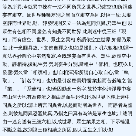
等為所異;今就異中揀有一法不同所異之世界,乃虛空也!所謂迷
妄有虛空。因世界種種差別之異而立虛空為同,以恆一故;以虛
空靜而世界動,動、靜發明則又立一法為無同無異,乃眾生也!以
眾生有色相不同虛空,有知覺不同世界,此則迷中從三細「現
相」而有虛空、世界、眾生之異相,所謂依空立世界,知覺乃眾
生;此一念圓具故,下文佛自釋之也!如是擾亂下明六粗相也!謂一
真法界妙圓心中湛然常寂,今既迷妄而有世界、眾生,於虛空中
動、靜相待,擾亂生勞,勞則妄生分別,當粗中「智相」也!勞久則
發塵:勞久當「相續相」也!自相渾濁:所謂自心取自心,當「執
取」、「計名字相」也!由是引起塵勞煩惱:業起而苦必隨之,當
「業」、「系苦相」也!蓋因動念一所字,故於本然清淨界中妄
有山河大地有為遷流之相由是而生起也!起為世界下釋上迷中
同異之所以:謂上所言同異者,以起而動者為世界,一而靜者為虛
空,則彼無同異恐濫於真,乃指之曰真有為法是眾生也!此上總明
由一迷妄遂有三細六粗,以成世界、眾生業果之相。下示輪迴
不斷之義,故別說三種相續之所因,四大互生之所以也!