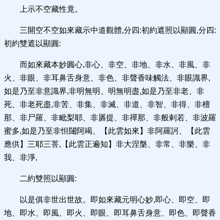
上示不空藏性竟。
三開空不空如來藏示中道觀體,分四:初約遮照以顯圓,分四:
初約雙遮以顯圓:
而如來藏本妙圓心,非心、非空、非地、非水、非風、非
火、非眼、非耳鼻舌身意、非色、非聲香味觸法、非眼識界,
如是乃至非意識界,非明無明、明無明盡,如是乃至非老、非
死、非老死盡,非苦、非集、非滅、非道、非智、非得、非檀
那、非尸羅、非毗梨耶、非羼提、非禪那、非般剌若、非波羅
蜜多,如是乃至非怛闥阿竭、【此雲如來】非阿羅訶、【此雲
應供】三耶三菩,【此雲正遍知】非大涅槃、非常、非樂、非
我、非淨,
二約雙照以顯圓:
以是俱非世出世故。即如來藏元明心妙,即心、即空、即
地、即水、即風、即火、即眼、即耳鼻舌身意、即色、即聲香