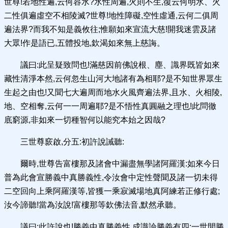
世尊!若地性遍,云何容水?水性周遍,火則不生,復云何明水、火
二性俱遍虛空不相陵滅?世尊!地性障礙,空性虛通,云何二俱周
遍法界?而我不知是義攸往;惟願如來宣流大慈!開我迷雲及諸
大眾!作是語已,五體投地,欽渴如來無上慈誨。
議曰:此呈疑致問也!滿慈因前佛說根、塵、識界既皆如來
藏性清淨本然,云何忽生山河大地諸有為相耶?是不知世界眾生
生起之由也!又聞七大遍周而地水火風齊遍法界,且水、火相陵,
地、空相奪,云何一一周遍耶?是不悟性真圓融之理也!此問徹
底窮源,非如來一切種智何以能究本始之因哉?
三世尊窾啟,分五:初許說誡聽:
爾時,世尊告富樓那及諸會中漏盡無學諸阿羅漢:如來今日
普為此會宣勝義中真勝義性,令汝會中定性聲聞及諸一切未得
二空回向上乘阿羅漢等,皆獲一乘寂滅場地真阿練若正修行處;
汝今諦聽!當為汝說!富樓那等欽佛法音,默然承聽。
議曰:此許說也!勝義中真勝義性,成識論勝義有四:一世間勝