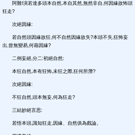
阿難!演若達多頭本自然,本自其然,無然非自,何因緣故怖頭
狂走?
次絕因緣:
若自然頭因緣故狂,何不自然因緣故失?本頭不失,狂怖妄
出,曾無變易,何藉因緣?
二例妄絕,分二:初絕自然:
本狂自然,本有狂怖,未狂之際,狂何所潛?
次絕因緣:
不狂自然,頭本無妄,何為狂走?
三結妙絕言思:
若悟本頭,識知狂走,因緣、自然俱為戲論。