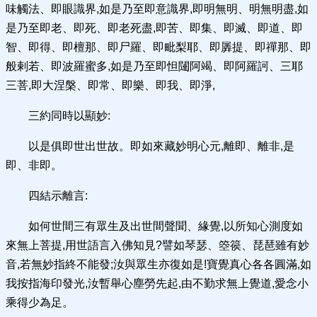
味觸法、即眼識界,如是乃至即意識界,即明無明、明無明盡,如
是乃至即老、即死、即老死盡,即苦、即集、即滅、即道、即
智、即得、即檀那、即尸羅、即毗梨耶、即羼提、即禪那、即
般剌若、即波羅蜜多,如是乃至即怛闥阿竭、即阿羅訶、三耶
三菩,即大涅槃、即常、即樂、即我、即淨,
三約同時以顯妙:
以是俱即世出世故。即如來藏妙明心元,離即、離非,是
即、非即。
四結示離言:
如何世間三有眾生及出世間聲聞、緣覺,以所知心測度如
來無上菩提,用世語言入佛知見?譬如琴瑟、箜篌、琵琶雖有妙
音,若無妙指終不能發;汝與眾生亦復如是!寶覺真心各各圓滿,如
我按指海印發光,汝暫舉心塵勞先起,由不勤求無上覺道,愛念小
乘得少為足。