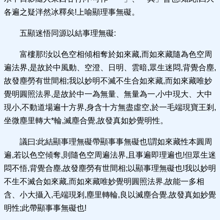
各遍之疑泮然冰釋矣!上喻顯理事無礙。
五顯迷悟同源以結事理無礙:
富樓那!汝以色空相傾相奪於如來藏,而如來藏隨為色空周
遍法界,是故於中風動、空澄、日明、雲暗,眾生迷悶,背覺合塵,
故發塵勞有世間相;我以妙明不滅不生合如來藏,而如來藏唯妙
覺明圓照法界,是故於中一為無量、無量為一,小中現大、大中
現小,不動道場遍十方界,身含十方無盡虛空,於一毛端現寶王剎,
坐微塵里轉大*輪,滅塵合覺,故發真如妙覺明性。
議曰:此結顯事理無礙帶顯事事無礙也!謂如來藏性本圓周
遍,若以色空傾奪,則隨色空周遍法界,且事遍即理遍也!但眾生迷
悶不悟,背覺合塵,故發塵勞有世間相;以顯事理無礙也!我以妙明
不生不滅合如來藏,而如來藏唯妙覺明圓照法界,故能一多相
含、小大攝入,毛端現剎,塵里轉輪,良以滅塵合覺,故發真如妙覺
明性;此帶顯事事無礙也!