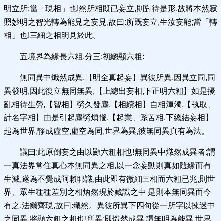
明立所;當「現相」也!然所相既已妄立,則對待是形,故將本然寂
照妙明之智光轉為能見之妄見,故曰:所既妄立,生汝妄能;當「轉
相」也!三細之相明見於此。
五境界為緣長六粗,分三:初總顯六粗:
無同異中熾然成異,【明全真起妄】異彼所異,因異立同,同
異發明,因此復立無同無異,【上總出妄相,下正明六粗】如是擾
亂相待生勞,【智相】勞久發塵,【相續相】自相渾濁,【執取、
計名字相】由是引起塵勞煩惱,【起業、系苦相,下總結妄相】
起為世界,靜成虛空,虛空為同,世界為異,彼無同異真有為法。
議曰:此原倒妄之由以顯六粗相也!無同異中熾然成異者:謂
一真法界常住真心本無同異之相,以一念妄動則真如隨緣而有
生滅,遂為不覺成阿賴耶識,由此即有微細三相而六粗已兆,則世
界、眾生種種差別之相炳然現於藏識之中,是則本無同異而今
有之,法爾齊現,故曰:熾然。異彼所異下四句從一所字以揀迷中
之同異,將顯六粗之相也!所異:即熾然成異,謂無明為能異,世界