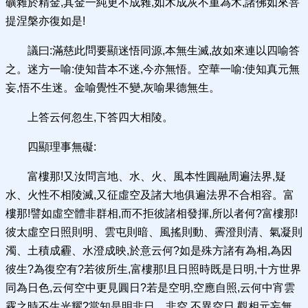
礦雜於精金,其金一純更不成雜,如木成灰不重為木,諸佛如來菩
提涅槃亦復如是!
議曰:滿慈此問要顯迷悟同源,本無生滅,故如來連以四喻答
之。迷方一喻:使知昔本不迷,今亦無悟。空華一喻:使知真元無
妄,悟不生迷。金喻覺性不變,灰喻果德無生。
上答云何忽生,下答四大相陵。
四顯理事無礙:
富樓那!又汝問言地、水、火、風本性圓融周遍法界,疑
水、火性不相陵滅,又征虛空及諸大地俱遍法界不合相容。富
樓那!譬如虛空體非群相,而不拒彼諸相發揮,所以者何?富樓那!
彼太虛空日照則明、雲屯則暗、風搖則動、霽澄則清、氣凝則
濁、土積成霾、水澄成映,於意云何?如是殊方諸有為相,為因
彼生?為復空有?若彼所生,富樓那!且日照時既是日明,十方世界
同為日色,云何空中更見圓日?若是空明,空應自照,云何中宵雲
霧之時不生光耀?當知是明非日、非空,不異空日,觀相元妄無