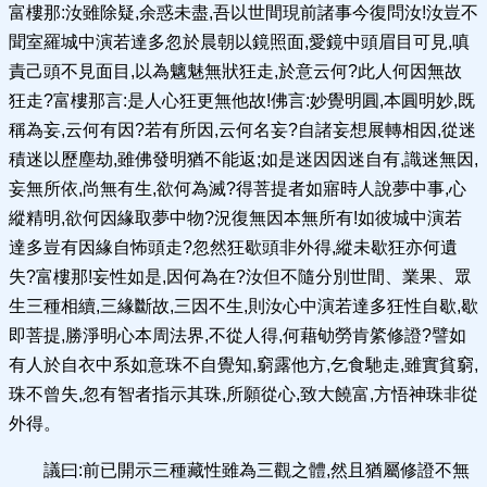
富樓那:汝雖除疑,余惑未盡,吾以世間現前諸事今復問汝!汝豈不
聞室羅城中演若達多忽於晨朝以鏡照面,愛鏡中頭眉目可見,嗔
責己頭不見面目,以為魑魅無狀狂走,於意云何?此人何因無故
狂走?富樓那言:是人心狂更無他故!佛言:妙覺明圓,本圓明妙,既
稱為妄,云何有因?若有所因,云何名妄?自諸妄想展轉相因,從迷
積迷以歷塵劫,雖佛發明猶不能返;如是迷因因迷自有,識迷無因,
妄無所依,尚無有生,欲何為滅?得菩提者如寤時人說夢中事,心
縱精明,欲何因緣取夢中物?況復無因本無所有!如彼城中演若
達多豈有因緣自怖頭走?忽然狂歇頭非外得,縱未歇狂亦何遺
失?富樓那!妄性如是,因何為在?汝但不隨分別世間、業果、眾
生三種相續,三緣斷故,三因不生,則汝心中演若達多狂性自歇,歇
即菩提,勝淨明心本周法界,不從人得,何藉劬勞肯綮修證?譬如
有人於自衣中系如意珠不自覺知,窮露他方,乞食馳走,雖實貧窮,
珠不曾失,忽有智者指示其珠,所願從心,致大饒富,方悟神珠非從
外得。
議曰:前已開示三種藏性雖為三觀之體,然且猶屬修證不無