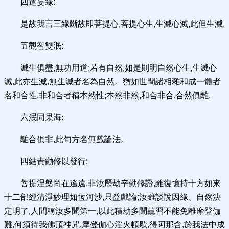
四遣妄緣:
是故我言三緣斷故即菩提心,菩提心生,生滅心滅,此但生滅,
五觀智雙泯:
滅生俱盡,無功用道;若有自然,如是則明自然心生,生滅心
滅,此亦生滅,無生滅者名為自然。猶如世間諸相雜和成一體者
名和合性,非和合者稱本然性;本然非然,和合非合,合然俱離,
六泯同果海:
離合俱非,此句方名無戲論法。
四結責勸修以發行:
菩提涅槃尚在遙遠,非汝歷劫辛勤修證,雖復憶持十方如來
十二部經清淨妙理如恆河沙,只益戲論;汝雖談說因緣、自然決
定明了,人間稱汝多聞第一,以此積劫多聞薰習不能免離摩登伽
難,何須待我佛頂神咒,摩登伽心淫火頓歇,得阿那含,於我法中成