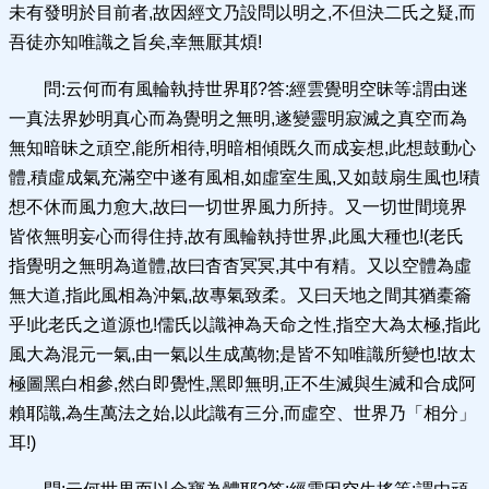
未有發明於目前者,故因經文乃設問以明之,不但決二氏之疑,而
吾徒亦知唯識之旨矣,幸無厭其煩!
問:云何而有風輪執持世界耶?答:經雲覺明空昧等:謂由迷
一真法界妙明真心而為覺明之無明,遂變靈明寂滅之真空而為
無知暗昧之頑空,能所相待,明暗相傾既久而成妄想,此想鼓動心
體,積虛成氣充滿空中遂有風相,如虛室生風,又如鼓扇生風也!積
想不休而風力愈大,故曰一切世界風力所持。又一切世間境界
皆依無明妄心而得住持,故有風輪執持世界,此風大種也!(老氏
指覺明之無明為道體,故曰杳杳冥冥,其中有精。又以空體為虛
無大道,指此風相為沖氣,故專氣致柔。又曰天地之間其猶橐籥
乎!此老氏之道源也!儒氏以識神為天命之性,指空大為太極,指此
風大為混元一氣,由一氣以生成萬物;是皆不知唯識所變也!故太
極圖黑白相參,然白即覺性,黑即無明,正不生滅與生滅和合成阿
賴耶識,為生萬法之始,以此識有三分,而虛空、世界乃「相分」
耳!)