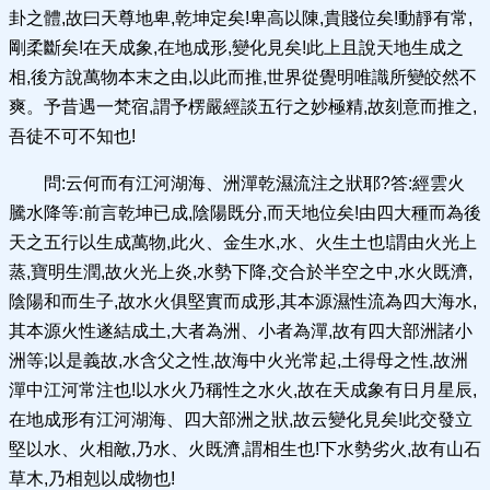
卦之體,故曰天尊地卑,乾坤定矣!卑高以陳,貴賤位矣!動靜有常,
剛柔斷矣!在天成象,在地成形,變化見矣!此上且說天地生成之
相,後方說萬物本末之由,以此而推,世界從覺明唯識所變皎然不
爽。予昔遇一梵宿,謂予楞嚴經談五行之妙極精,故刻意而推之,
吾徒不可不知也!
問:云何而有江河湖海、洲潬乾濕流注之狀耶?答:經雲火
騰水降等:前言乾坤已成,陰陽既分,而天地位矣!由四大種而為後
天之五行以生成萬物,此火、金生水,水、火生土也!謂由火光上
蒸,寶明生潤,故火光上炎,水勢下降,交合於半空之中,水火既濟,
陰陽和而生子,故水火俱堅實而成形,其本源濕性流為四大海水,
其本源火性遂結成土,大者為洲、小者為潬,故有四大部洲諸小
洲等;以是義故,水含父之性,故海中火光常起,土得母之性,故洲
潬中江河常注也!以水火乃稱性之水火,故在天成象有日月星辰,
在地成形有江河湖海、四大部洲之狀,故云變化見矣!此交發立
堅以水、火相敵,乃水、火既濟,謂相生也!下水勢劣火,故有山石
草木,乃相剋以成物也!