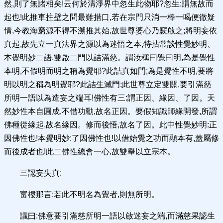
然,則了無諸相矣!云何於清淨界中忽生此物耶?忽生:謂無故而
起也!此推車拄壁之問最難措口,若在宗門只消一棒一喝便徹疑
情,今教海窮源不得不溯推其始,故世尊婆心乃窾啟之;將明妄依
真起,故先立一真法界之源以為迷悟之本,特拈常談性覺妙明、
本覺明妙二語,雙啟二門以詰滿慈。謂汝稱曰覺曰明,為是覺性
本明,不假明而明之稱為覺耶?此詰真如門;為是覺性不明,要將
明以明之稱為明覺耶?此詰生滅門;此世尊立定雙關,要引滿慈
所明一語以為造妄之端耳!佛性有三:謂正因、緣因、了因。天
然妙性本自圓成,不借功勳,故名正因。要假知識師緣開發,所謂
佛種從緣起,故名緣因。修而後悟,故名了因。此中性覺妙明:正
因佛性也!本覺明妙:了因佛性也!以借始覺之功而顯本有,蓋屬修
而後成者也!此二佛性總會一心,故雙舉以立宗本。
三認妄失真:
富樓那言:若此不明名為覺者,則無所明。
議曰:佛意要引滿慈所明一語以啟迷妄之端,而滿慈果認生