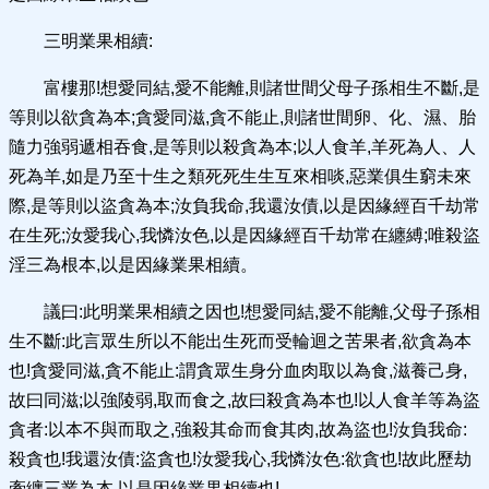
三明業果相續:
富樓那!想愛同結,愛不能離,則諸世間父母子孫相生不斷,是
等則以欲貪為本;貪愛同滋,貪不能止,則諸世間卵、化、濕、胎
隨力強弱遞相吞食,是等則以殺貪為本;以人食羊,羊死為人、人
死為羊,如是乃至十生之類死死生生互來相啖,惡業俱生窮未來
際,是等則以盜貪為本;汝負我命,我還汝債,以是因緣經百千劫常
在生死;汝愛我心,我憐汝色,以是因緣經百千劫常在纏縛;唯殺盜
淫三為根本,以是因緣業果相續。
議曰:此明業果相續之因也!想愛同結,愛不能離,父母子孫相
生不斷:此言眾生所以不能出生死而受輪迴之苦果者,欲貪為本
也!貪愛同滋,貪不能止:謂貪眾生身分血肉取以為食,滋養己身,
故曰同滋;以強陵弱,取而食之,故曰殺貪為本也!以人食羊等為盜
貪者:以本不與而取之,強殺其命而食其肉,故為盜也!汝負我命:
殺貪也!我還汝債:盜貪也!汝愛我心,我憐汝色:欲貪也!故此歷劫
牽纏三業為本,以是因緣業果相續也!