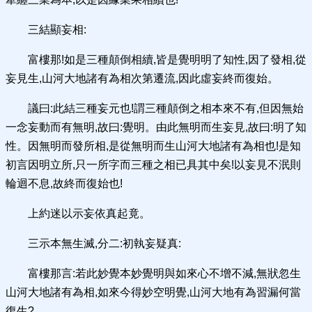
三結顯妄相:
富樓那!如是三種顛倒相續,皆是覺明明了知性,因了發相,從
妄見生,山河大地諸有為相次第遷流,因此虛妄終而復始。
議曰:此結三種妄元也!謂三種顛倒之相本來不有,但因無始
一念妄動而有無明,故曰:覺明。由此無明而生妄見,故曰:明了知
性。因無明而發所相,是從無明而生山河大地諸有為相也!是知
初言因明立所,只一所字而三種之相已具其中矣!以妄見不泯則
輪迴不息,故終而復始也!
上約迷以示妄依真起竟。
三示本無生滅,分二:初執妄疑真:
富樓那言:若此妙覺本妙覺明與如來心不增不減,無狀忽生
山河大地諸有為相,如來今得妙空明覺,山河大地有為習漏何當
復生?