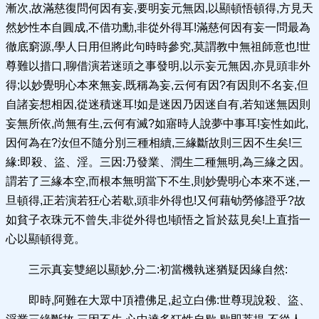
漸次,故滿慈復問何因有妄,要明妄元無因,以顯頓悟頓得,方見天
然妙性本自圓成,不借功勳,非從外得耳!滿慈何因有妄一問最為
徹底窮源,學人日用但將此句時時參究,莫謂教中無祖師意也!世
尊難以措口,聊借演若迷頭之事發明,以示妄元無因,亦見頭非外
得;以妙覺明心本來無妄,既稱為妄,云何有因?有因則不名妄,但
自諸妄想相因,從迷積迷耳!如是迷因乃因迷自有,若知迷無因則
妄無所依,尚無有生,云何有滅?如寤時人說夢中事耳!妄性如此,
因何為在?汝但不隨分別三種相續,三緣斷故則三因不生矣!三
緣:即殺、盜、淫。三因:乃發業、潤生二種無明,為三緣之因。
謂若了三緣本空,而根本無明當下不生,則妙覺明心本來不迷,一
旦頓得,正若演若狂心若歇,頭非外得也!又何藉劬勞修證乎?故
如貧子衣珠元不曾失,非從外得也!頓悟之旨於茲見矣!上直指一
心以顯頓得竟。
三示真妄雙絕以顯妙,分二:初當機執迷猶疑因緣自然:
即時,阿難在大眾中頂禮佛足,起立白佛:世尊現說殺、盜、