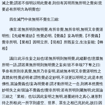
滅之覺;謂若不假明以明此覺者,則但有其明而無所明之覺矣!意
要必有所明方為明覺也!
四生滅門中依無明不覺生三細:
佛言:若無所明則無明覺,有所非覺,無所非明,無明又非覺湛
明性;【先縱奪遣妨】性覺必明,【覺義】妄為明覺,【不覺義】
覺非所明,【業相】因明立所,【現相】所既妄立,生汝妄能;【轉
相】
議曰:此示生妄之始也!若無所明則無明覺,此縱辭也!意牒無
所明一語,謂若果無所明則無明覺之妄矣!豈不幸哉?下奪之曰:
爭奈有所則非真覺,無所乃非妄明,若絕無本明又非覺湛明性之
真體矣!性覺必明者:謂性覺必定妙明,不須更以明明之;此是本然
佛性,當論覺義也!妄為明覺者:謂才動所明之一念,則將本然覺性
妙明失之矣!當論不覺義也!覺非所明:若有所明則屬無明;此當論
三細之「業相」也!以因此妄明之無明,迷覆絕待之真心,遂形對
待之所相;此一所字則虛空、世界、眾生之相已兆於此,故曰:因