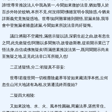
諦!世尊常推說法人中我為第一,今聞如來微妙法音,猶如聾人於
百步外聆於蚊蚋,本所不見,何況得聞!佛雖宣明令我除惑,今猶未
詳斯義究竟無疑惑地。世尊!如阿難輩雖則開悟,習漏未除,我等
會中登無漏者雖盡諸漏,今聞如來所說法音尚紆疑悔。
議曰:將顯不空藏性,滿慈示疑以請,深窮生起之由,故有忽生
之問,此先敘疑也!阿難以多聞無功,故發啟斯教,從前開示業已了
悟法身,自信成佛無疑矣!而滿慈素推說法第一,既同聞開示尚未
至無疑之地,足見此法非口耳所能入也!
二正述疑情,分二:初疑真不容妄:
世尊!若復世間一切根塵陰處界等皆如來藏清淨本然,云何
忽生山河大地諸有為相,次第遷流終而復始?
二疑四大相陵:
又如來說地、水、火、風本性圓融,周遍法界,湛然常住。