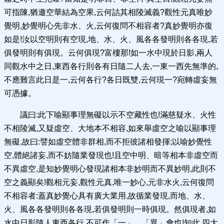
可指陳,猶邀空華結為空果,云何詰其相陵滅義?觀性元真唯妙
覺明,妙覺明心先非水、火,云何復問不相容者?真妙覺明亦復
如是!汝以空明則有空現,地、水、火、風各各發明則各各現,若
俱發明則有俱現。云何俱現?富樓那!如一水中現於日影,兩人
同觀水中之日,東西各行則各有日隨二人去,一東一西先無準的,
不應難言此日是一,云何各行?各日既雙,云何現一?宛轉虛妄無
可憑據。
議曰:此下喻顯事理無礙以示不空藏性也!滿慈疑水、火性
不相陵滅,又疑虛空、大地本不相容,如來舉虛空之喻以顯事理
無礙,故曰:譬如虛空體非群相,而不拒彼諸相發揮;以喻妙覺性
空,體絕諸妄,而不妨隨業發現也!且空中明、暗等相本非虛空而
不異虛空,是知妙覺明心發現諸相本非妙明而不異妙明,此則不
空之義顯矣!觀相元妄,觀性元真,唯一妙心,元非水火,云何復問
不相容者:蓋真妙覺心具有廣大業用,故循業發現,而地、水、
火、風各各發明則各各現,若俱發明則一時俱現。然俱現者,如
水中日影隨人東西各行,不可作「一」、「異」會也!知此,四大