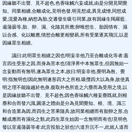
因緣聽不出聲、見不超色,色香味觸六妄成就,由是分開見聞覺
知。同業相纏,合離成化,見明色發,明見想成,異見成憎,同想成
愛,流愛為種,納想為胎,交遘發生吸引同業,故有因緣生羯羅藍、
遏蒲曇等,胎、卵、濕、化隨其所應;卵唯想生、胎因情有、濕
以合感、化以離應,情想合離更相變易,所有受業逐其飛沉,以是
因緣眾生相續。
議曰:此明眾生相續之因也!明妄非他乃至合離成化等者:蓋
言四生受形之因,而身為苦本也!清淨界中本無眾生,但因無始一
念妄動而有無明,遂為眾生之本,故曰:明妄非他,覺明為咎。覺
明:指無明也!因此無明遂形四大之所相,吸攬四大以為身,故使真
明之理不能踰越於色身,復取外色所造之六塵而為受用之境,以
是因緣故聽不出聲、見不超色;因色香味觸六種妄塵既就,則根
塵和合而發六識,圓湛之體由是分為見聞覺知。根、境、識三
和合造業為因,而四生之苦果隨具;故同業相纏而有胎卵之形,合
離成應而有濕化之類,此四生眾生始因一念無明而有也!見明色
發以至遏蒲曇等者:此言投胎之狀也!六道升沉不一,此就人道而