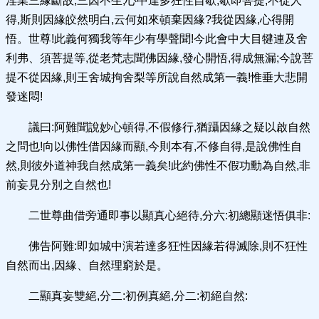
淫業三緣斷故,三因不生,心中達多狂性自歇,歇即菩提,不從人
得,斯則因緣皎然明白,云何如來頓棄因緣?我從因緣,心得開
悟。世尊!此義何獨我等年少有學聲聞!今此會中大目犍連及舍
利弗、須菩提等,從老梵志聞佛因緣,發心開悟,得成無漏;今說菩
提不從因緣,則王舍城拘舍梨等所說自然成第一義!惟垂大悲開
發迷悶!
議曰:阿難聞說妙心頓得,不假修行,猶躡因緣之疑以啟自然
之問也!向以佛性借因緣而顯,今則本有,不修自得,是說佛性自
然,則彼外道神我自然成第一義矣!此約佛性不假功勳為自然,非
前妄見分別之自然也!
二世尊曲借旁通即事以顯真心絕待,分六:初總顯迷悟俱非:
佛告阿難:即如城中演若達多狂性因緣若得滅除,則不狂性
自然而出,因緣、自然理窮於是。
二顯真妄雙絕,分二:初例真絕,分二:初絕自然: