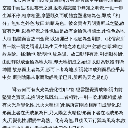
問:云何世界而以金寶為體耶?答:經雲因空生搖等:謂由頑
空體中而生搖動妄想之風,返吹藏識體中無知之明覺,一動一靜
生滅不停,相摩相盪,摩盪既久而明體愈堅遂結為色,即成「相
分」無知之外色,故曰:結暗為色。彼金寶者乃明覺所成之堅,故
寶有光明,以得堅覺之性也!由是故有金輪保持國土,此性色為地
大種,指體而言故曰金寶,以須彌已下地底為金剛際。(此儒家所
言一陰一陽之謂道,以為生天生地之本也!此中空:靜也!暗:幽也!
故為陰。搖:動也!覺:明也!故為陽。故曰動靜有常,剛柔斷矣!此
由動靜以成金輪為地大種,即天地初成之始也!以動為乾體,靜為
坤體,故形而上者為天,形而下者為地,所謂乾坤成列而易位乎其
中矣!斯則陰陽未形而動靜剛柔已具,所所先天之易也!)
問:云何而有火光為變化性耶?答:經雲堅覺寶成等:謂由前
堅覺之寶既成,搖明之風既出,二者相對,一剛一柔,相摩相盪,故
有火光為變化性,此火大種也!(此易所言剛柔相摩而成變化,以
形而上者在天成象為日,乃太陽之火精也!形而下者在地成形為
火,乃變化性,謂變生為熟、化有為無,且後天五行巽為風為木,故