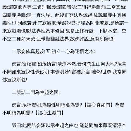
義:謂蘊處界等;二道理勝義:謂四諦法;三證得勝義:謂二空真如;
四勝義勝義:謂一真法界。此後正窮法界源起,故說勝義中真勝
義性也!阿練若:此雲寂滅處;華嚴說菩提場為阿蘭若處,是所謂一
乘寂滅場也!以法界性為本修因,故是正修行處。下顯不空、空
不空二種如來藏性,帶顯圓融法界,故佛許說,意有所歸也!
二示妄依真起,分五:初立一心為迷悟之本:
佛言:富樓那!如汝所言!清淨本然,云何忽生山河大地?汝常
不聞如來宣說性覺妙明,本覺明妙?富樓那言:唯然!世尊!我常聞
佛宣說斯義!
二雙詰二門為生起之因:
佛言:汝稱覺明,為復性明稱名為覺?【詰心真如門】為覺
不明稱為明覺?【詰心生滅門】
議曰:此兩詰妄源以示生起之由也!滿慈問如來藏既清淨本