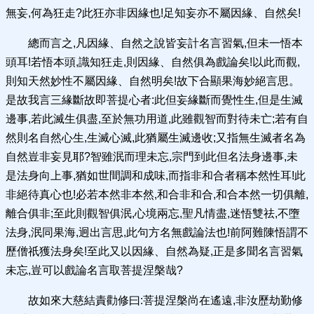
無妄,何為狂走?此狂亦非因緣也!足知妄亦不屬因緣、自然矣!
總而言之,凡因緣、自然之說皆妄計名言習氣,但未一悟本
頭耳!若悟本頭,識知狂走,則因緣、自然俱為戲論矣!以此而觀,
則知天然妙性不屬因緣、自然明矣!故下合顯果海妙絕言思。
是故我言三緣斷故即菩提心者:此但妄緣斷而覺性生,但是生滅
邊事,若此滅生俱盡,至於無功用道,此雖觀智而對待未亡;若有自
然則名自然心生,生滅心滅,此猶屬生滅邊收;又指無生滅者名為
自然豈非妄見耶?智雖泯而理未忘,宗門到此但名法身邊事,未
是法身向上事,猶如世間調和成味,而指非和合者稱本然性耳!此
非絕待真心也!必若本然非本然,和合非和合,和合本然一切俱離,
離合俱非;至此則觀智俱泯,心境兩忘,聖凡情盡,迷悟雙祛,不墮
法身,泯同果海,迥出言思,此句方名無戲論法也!前阿難陳悟謂不
歷僧祇獲法身矣!至此又以因緣、自然為疑,正是多聞名言習氣
未忘,豈可以戲論名言取菩提涅槃哉?
故如來大慈結責勸修曰:菩提涅槃尚在遙遠,非汝歷劫勤修