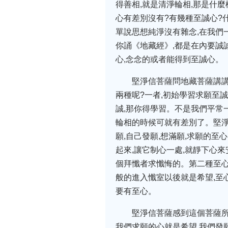
得善相,就是清淨輪相,那是什
心有差別沒有?有幾種至誠心?
單說思想純淨沒有雜念,在我們
你誦《地藏經》,都是在內要誠
心,念念的或者能得到至誠心。
堅淨信菩薩問地藏菩薩講講
兩種呢?一者,初始學習求願至誠
誠,那你得學習。不是我們平常一
輪相的時候可就有差別了。堅淨
願,自己發願,想滿願,求願的
起來,讓它制心一處,就靜下心
個拜懺者求懺悔的。第二種至心
般的進入懺室以後就是希望,至
要有至心。
堅淨信菩薩感到這個菩薩所
我們求願的心就是希望,我們發