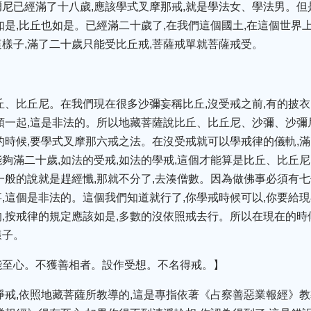
尼已經滿了十八歲,應該學式叉摩那戒,就是學法女、學法男。但
如是,比丘也如是。已經滿二十歲了,在我們這個國土,在這個世界
樣子,滿了二十歲只能受比丘戒,菩薩戒單就菩薩戒受。
】
丘、比丘尼。在我們現在很多沙彌妄稱比丘,沒受戒之前,有的披衣
頭一起,這是非法的。所以地藏菩薩說比丘、比丘尼、沙彌、沙彌
的時候,要學式叉摩那六戒之法。在沒受戒就可以學戒律的儀軌,滿
夠滿二十歲,如法的受戒,如法的學戒,這個才能算是比丘、比丘尼
一般的說就是趕經懺,那就不分了,去湊僧數。因為做佛事必須有七
,這個是非法的。這個我們知道就行了,你學戒時候可以,你要給現
,按戒律的規定應該如是,多數的沒依照戒去行。所以在現在的時候
樣子。
能至心。不獲善相者。設作受想。不名得戒。】
淨戒,依照地藏菩薩所教導的,這是專指依著《占察善惡業報經》