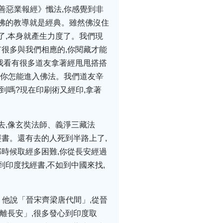
察善惡業報經》懺法,你感覺到非
,佛的教導就是經典。雖然佛沒住
量了,本身就產生力度了。我們現
有很多與我們相應的,你閱藏才能
。我看有很多道友拿著經甩甩搭搭
,你怎能進入佛法。我們道友辛
到嗎?現在印刷術又經印,拿著
去,像玄奘法師、義淨三藏法
經書。還有去的人死到半路上了,
那時候取經多困難,你從長安經過
印度找經書,不如到中國來找,
。他說「晉宋齊梁唐代間」,從晉
離長安」,很多發心到印度取