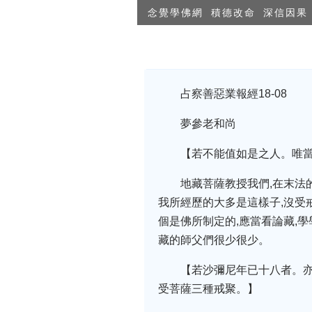
念覺學佛網
積德改命
深信因果
占察善惡業報經18-08
夢參老和尚
【若不能值如是之人。唯
地藏菩薩教授我們,在末法
我所經歷的大多是這樣子,沒受
個是佛所制定的,應當看論藏,
藏的師父們很少很少。
【若沙彌尼年已十八者。
受菩薩三種戒聚。】