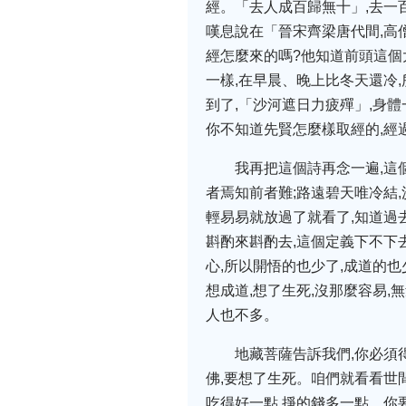
經。「去人成百歸無十」,去一
嘆息說在「晉宋齊梁唐代間,高
經怎麼來的嗎?他知道前頭這個
一樣,在早晨、晚上比冬天還冷
到了,「沙河遮日力疲殫」,身
你不知道先賢怎麼樣取經的,經
我再把這個詩再念一遍,這
者焉知前者難;路遠碧天唯冷結
輕易易就放過了就看了,知道過
斟酌來斟酌去,這個定義下不下去
心,所以開悟的也少了,成道的也
想成道,想了生死,沒那麼容易,
人也不多。
地藏菩薩告訴我們,你必須
佛,要想了生死。咱們就看看世間
吃得好一點,掙的錢多一點。你