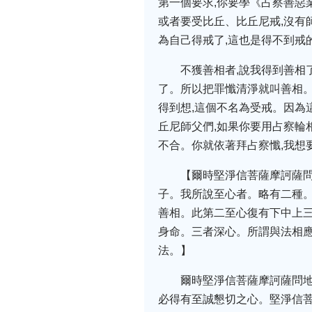
第一個要求,你要學《占察善惡
或者要受比丘、比丘尼戒,沒有
為自己得戒了,這也是得不到戒
不獲善相者,說我得到善相
了。所以把罪懺清淨就叫善相。
得到想,這個不名為受戒。因為
丘尼師父們,如果你要用占察輪
不合。你就依著拜占察懺,我想
【爾時堅淨信菩薩摩訶薩
子。我所說至心者。略有二種
善相。此第二至心復有下中上
身命。三者深心。所謂與法相
法。】
爾時堅淨信菩薩摩訶薩問地
必得有至誠懇切之心。堅淨信菩