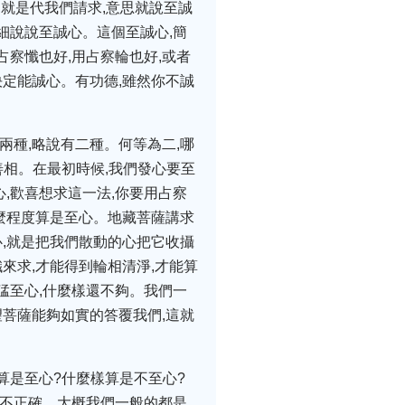
,就是代我們請求,意思就說至誠
細說說至誠心。這個至誠心,簡
察懺也好,用占察輪也好,或者
決定能誠心。有功德,雖然你不誠
兩種,略說有二種。何等為二,哪
善相。在最初時候,我們發心要至
心,歡喜想求這一法,你要用占察
麼程度算是至心。地藏菩薩講求
心,就是把我們散動的心把它收攝
來求,才能得到輪相清淨,才能算
猛至心,什麼樣還不夠。我們一
望菩薩能夠如實的答覆我們,這就
算是至心?什麼樣算是不至心?
是不正確。大概我們一般的都是