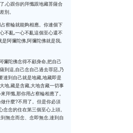
應了,心跟你的拜懺跟地藏菩薩合
無差別。
用占察輪就能夠相應。你連個下
心不亂,一心不亂這個至心還不
就是阿彌陀佛,阿彌陀佛就是我,
阿彌陀佛念得不顧身命,把自己
薩到這,自己念自己過去罪惡,乃
,要達到自己就是地藏,地藏即是
大地,藏是含藏,大地含藏一切事
心來拜懺,那你用占察輪相應了。
輪做什麼?不用了。但是你必須
心心念念的住在第三個至心上頭。
念到無念而念、念即無念,達到自