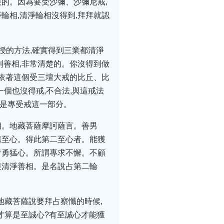
誤的。因為要受沙彌、沙彌尼戒,
輪相,清淨輪相沒得到,拜拜就認
教授的方法,確實得到三業都清淨
到善相,非常清楚的。你沒得到做
去依著這個受三壇大戒的比丘、比
個也沒得戒,不合法,與這戒法
這是專受戒這一部分。
相。地藏菩薩摩訶薩言。善男
應至心。得此第二至心者。能獲
者勇猛心。所謂專求不懈。不顧
獲清淨善相。是名說占第二輪
地藏菩薩說要拜占察懺的時候,
才算是至誠心?有至誠心才能獲