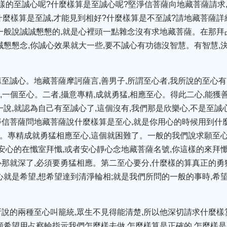
麼樣的至誠心呢?什麼樣算是至誠心呢?堅淨信菩薩向地藏菩薩請求
什麼樣算是至誠,才能見到相好?什麼樣算是不至誠?請地藏菩薩詳
一般說誠誠懇懇的,就是心裡頭一點雜念沒有求地藏菩薩。在那拜占
誠懇懇念,你誠心效果就大一些,要不誠心有功德沒智慧。有智慧,
至誠心。地藏菩薩摩訶薩言,善男子,所謂至心者,我所說的至心有
,一個至心。二者,攝意專精,成就勇猛,相應至心。得此二心,能獲
說,就認為自己有至誠心了,這個沒有,我們那是欣樂心,不是至誠
信菩薩問地藏菩薩說什麼樣算是至心,就是你用心的時候用到什
至心。專精成就勇猛相應至心,這個就困難了。一般的我們說求願至
來安心的在懺室拜懺,或者安心靜心念地藏菩薩名號,你這樣的來拜懺
那就深了,必須要勇猛相應。第二至心要分,什麼樣的算真正的勇
心就是希望,想希望達到清淨輪相;就是我們所問的一般的事時,希
說的兩種至心叫籠統,眾生不見得能清楚,所以他深切請求什麼樣
願希望用占察輪指示我們怎麼樣去做,怎麼樣算是正確的,怎麼樣