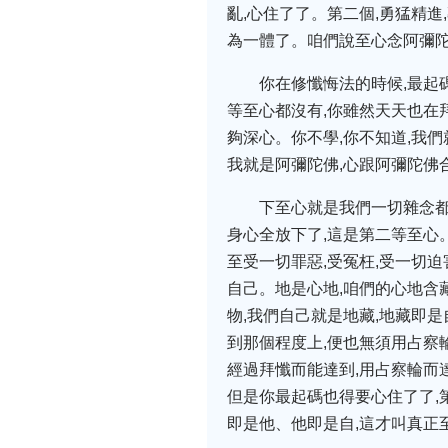
亂,心住了了。第二個,勇猛精進
為一體了。咱們說至心念阿彌陀
你在修懺悔法的時候,最起
等至心都沒有,你雖然天天也在
夠深心。你不學,你不知道,我們
我就是阿彌陀佛,心跟阿彌陀佛
下至心就是我們一切雜念都
身心全放下了,這是第二等至心
至受一切罪惡,受冤枉,受一切迫
自己。地是心地,咱們的心地含
物,我們自己就是地藏,地藏即
到那個程度上,便也無須用占察
經過拜懺而能達到,用占察輪而
但是你最起碼也得要心住了了,
即是他、他即是自,這才叫真正