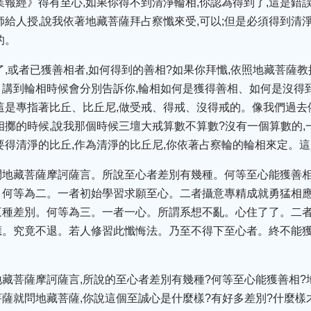
業報經》得有至心,如果你得不到清淨輪相,你認為得到了,這是錯
師給人授,說我依著地藏菩薩拜占察懺來受,可以;但是必須得到清淨
的。
了,或者已獲善相者,如何得到的善相?如果你拜懺,依照地藏菩薩
講到輪相時候會分別告訴你,輪相如何是獲得善相、如何是沒得
這是專指著比丘、比丘尼,做受戒、得戒、沒得戒的。像我們過
相擲的時候,說我那個時候三壇大戒算數不算數?沒有一個算數的,一
要得清淨的比丘,作為清淨的比丘尼,你依著占察輪的輪相來定。
問地藏菩薩摩訶薩言。所說至心者差別有幾種。何等至心能獲善
。何等為二。一者初始學習求願至心。二者攝意專精成就勇猛相
三種差別。何等為三。一者一心。所謂系想不亂。心住了了。二
應。究竟不退。若人修習此懺悔法。乃至不得下至心者。終不能
藏菩薩摩訶薩言,所說的至心者差別有幾種?何等至心能獲善相?
薩就問地藏菩薩,你說這個至誠心是什麼樣?有好多差別?什麼樣