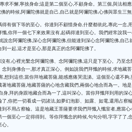
,專求不懈,寧捨身命;這是第二個至心,不顧身命。第三個,與法相
佛的時候,阿彌陀佛就是自己,自己就是阿彌陀佛,心佛與眾生三
碼得有個下等的至心。你達到不顧惜身命,什麼都依此,專此一念,
拜懺,你拜一個七下來效果沒有,起碼得達到至心。我們經常說我一
就說念阿彌陀佛,深心念阿彌陀佛,但能達到深心念阿彌陀佛,自己
合到一起,這才是至心,那是真正的念阿彌陀佛了。
沒有,心裡光繫念阿彌陀佛、念阿彌陀佛,這只是下至心。乃至念
。念到身佛合一,那才真正深心。例如說我們拜懺的時候,求地藏菩
害,想到這些,當你拜地藏菩薩,能感應痛哭流涕。這個至心還不夠
藏著地藏菩薩,地藏菩薩的心地含藏我們,兩個心地合而為一。地是
是自身,拜的身跟地藏合而為一了,這叫深心。當你拜懺拜到用的深
輪了,你把一切看成一切諸法,如夢幻泡影、如露、如電,還用占察
達到不用占察輪。這是地藏王菩薩要求我們拜懺入懺室者,應當
第一個至心一定得得到。等你拜懺念的時候,句句分明,字字了了,
至心。