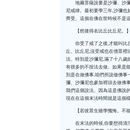
地藏菩薩說要是沙彌、沙彌
尼戒律。最初要學三年,沙彌也
齊受。這個在佛在世時候不是這
【然後得名比丘比丘尼。
你受了戒了之後,才能叫比
丘、比丘尼,沒受戒也在僧眾裡
法。特別是沙彌尼,滿了十八歲
有很多的不按法去做。如果是能
別是在做佛事,咱們所說做佛事
彌、沙彌尼也參加裡頭去做佛事
我們這個說法。因為這是佛說的
現在在這個末法時間就是這個
【若彼眾生雖學懺悔。不
在末法的時候,你要想得清