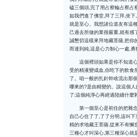
磕三個頭,完了用占察輪占察占
如我們進了佛堂,拜了三拜,坐下
就是至心。我想諸位道友有這種
己過去所做的業很嚴重,就有感
誠懇切這樣來拜地藏菩薩,把你的
而達到純,這是心力制心一處,勇
這個裡頭如果是你不知道心
受的精液變成血,你吃下的飲食
了。咱一般的扎針幹啥流出那個
哪來的?是由精變的。說這個人
了;這個純淨心再經過陸續什麼
第一個至心是初住的把雜念
自己心住了了,了了分明,這叫
精的求地藏王菩薩,從來不有懈
三種心才叫深心,第三種深心就