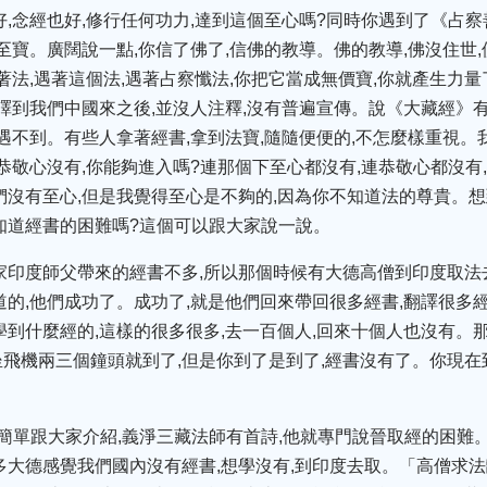
好,念經也好,修行任何功力,達到這個至心嗎?同時你遇到了《占
上至寶。廣闊說一點,你信了佛了,信佛的教導。佛的教導,佛沒住世
著法,遇著這個法,遇著占察懺法,你把它當成無價寶,你就產生力
翻譯到我們中國來之後,並沒人注釋,沒有普遍宣傳。說《大藏經》
你遇不到。有些人拿著經書,拿到法寶,隨隨便便的,不怎麼樣重視
點恭敬心沒有,你能夠進入嗎?連那個下至心都沒有,連恭敬心都沒有
們沒有至心,但是我覺得至心是不夠的,因為你不知道法的尊貴。想
知道經書的困難嗎?這個可以跟大家說一說。
家印度師父帶來的經書不多,所以那個時候有大德高僧到印度取法
道的,他們成功了。成功了,就是他們回來帶回很多經書,翻譯很多
學到什麼經的,這樣的很多很多,去一百個人,回來十個人也沒有。
飛機兩三個鐘頭就到了,但是你到了是到了,經書沒有了。你現在到
簡單跟大家介紹,義淨三藏法師有首詩,他就專門說晉取經的困難
多大德感覺我們國內沒有經書,想學沒有,到印度去取。「高僧求法