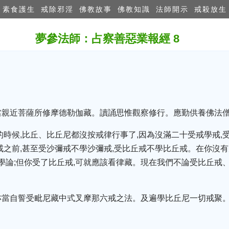
素食護生
戒除邪淫
佛教故事
佛教知識
法師開示
戒殺放生
夢參法師：占察善惡業報經 8
當親近菩薩所修摩德勒伽藏。讀誦思惟觀察修行。應勤供養佛法
的時候,比丘、比丘尼都沒按戒律行事了,因為沒滿二十受戒學戒,
戒之前,甚至受沙彌戒不學沙彌戒,受比丘戒不學比丘戒。在你沒有
學學論;但你受了比丘戒,可就應該看律藏。現在我們不論受比丘戒
亦當自誓受毗尼藏中式叉摩那六戒之法。及遍學比丘尼一切戒聚