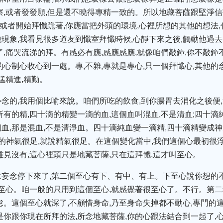
察,或者發發願,但是還不曉得專精一致的。所以地藏菩薩跟堅淨信
,或者開始拜懺跪著,你應當把外頭的環境,心裡所想的其他的想法,
現象,我看見很多道友到懺室拜懺時候,心靜下來之後,觸動他過去
了,痛哭流涕的拜。有感必有應,感應感應,就像咱們敲鐘,你不敲鐘
心制心收心到一處。專,不雜,專就是專心,只一個拜懺心,其他的念
猛精進,精勤。
念的,我用個比喻來說。咱們所吃的飲食,到你腸胃去消化之後便,
所有的精,四十滴的精變一滴的血,這個血叫混血,不是清血;四十滴
血,那是混血,不是清淨血。四十滴純血變一滴精,四十滴精變成神
的神氣很足,就說精氣很足。在這個變化當中,我們這個心最初很
雜見沒有,這心裡頭只是地藏菩薩,只在這拜懺,這才叫至心。
妄念停下來了,第二個至心有下、有中、有上。下至心說你想的不
下至心。咱一般的只用到這個至心,就感覺著很至心了。不行。第二
怠。這個至心就深了,不顧惜身命,乃至身命失掉都不動心,專門的
是你跟你現在所拜的法,所念地藏菩薩,你的心跟法結合到一起了,心