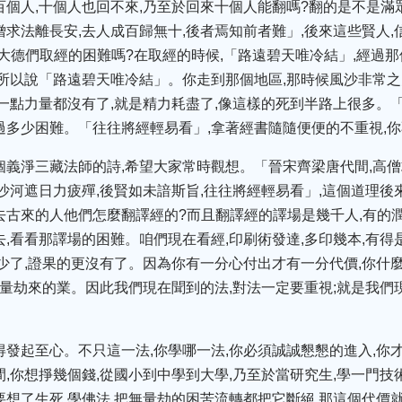
百個人,十個人也回不來,乃至於回來十個人能翻嗎?翻的是不是滿
僧求法離長安,去人成百歸無十,後者焉知前者難」,後來這些賢人,
大德們取經的困難嗎?在取經的時候,「路遠碧天唯冷結」,經過那
,所以說「路遠碧天唯冷結」。你走到那個地區,那時候風沙非常之
體一點力量都沒有了,就是精力耗盡了,像這樣的死到半路上很多。「
過多少困難。「往往將經輕易看」,拿著經書隨隨便便的不重視,
個義淨三藏法師的詩,希望大家常時觀想。「晉宋齊梁唐代間,高僧
,沙河遮日力疲殫,後賢如未諳斯旨,往往將經輕易看」,這個道理後
去古來的人他們怎麼翻譯經的?而且翻譯經的譯場是幾千人,有的潤
,看看那譯場的困難。咱們現在看經,印刷術發達,多印幾本,有得
少了,證果的更沒有了。因為你有一分心付出才有一分代價,你什麼
無量劫來的業。因此我們現在聞到的法,對法一定要重視;就是我們
得發起至心。不只這一法,你學哪一法,你必須誠誠懇懇的進入,你
,你想掙幾個錢,從國小到中學到大學,乃至於當研究生,學一門技術
要想了生死,學佛法,把無量劫的困苦流轉都把它斷絕,那這個代價就