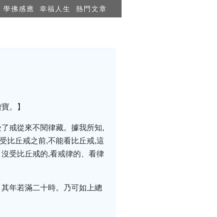
學佛感應
幸福人生
熱門文章
僧寶。】
受了戒從來不閱律藏。據我所知,
受比丘戒之前,不能看比丘戒,這
、沒受比丘戒的,看戒律的、看律
。其年若滿二十時。乃可如上總