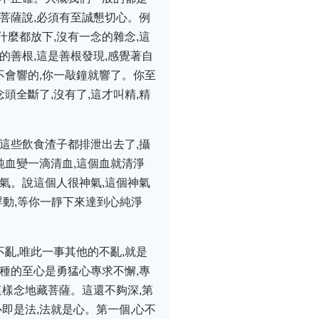
菩薩說,必須有至誠懇切心。例
什麼都放下,沒有一念的雜念,這
的善根,這是善根發現,感覺著自
不會響的,你一敲鐘就響了。你至
頭全斷了,沒有了,這才叫精,精
這些飲食渣子都排泄出去了,攝
純血變一滴清血,這個血就清淨
氣。說這個人很神氣,這個神氣
浮動,等你一靜下來達到心純淨
亂,唯此一事其他的不亂,就是
種的至心是勇猛心專求不懈,專
這樣念地藏菩薩。這還不夠深,第
即是法,法就是心。第一個,心不