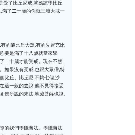
是受了比丘尼戒,就應該學比丘
上,滿了二十歲的你就三壇大戒一
,有的隨比丘大眾,有的先冒充比
尼,要是滿了十八歲就當來學
了二十歲才能受戒。現在不然,
。如果沒有受戒,也跟大眾僧,特
個比丘、比丘尼,不夠七個,沙
在這一般的去說,他不見得接受
,佛所說的末法,地藏菩薩也說,
教導的我們學懺悔法。學懺悔法