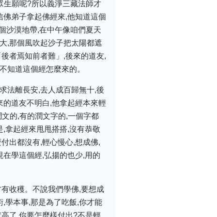
眾生願呢?所以義淨三藏法師才
信佛弟子拿起佛經來,他知道這個
個沙漠地帶,在中午像咱們夏天
大,那個風吹起沙子把太陽都遮
後者焉知前者難」,後來的道友,
你不知道這個經怎麼來的。
求法離長安,去人成百歸無十,後
來的道友不明白,他拿起經本來輕
文的,有的潤文字的,一個字都
是,拿起經來甩甩搭搭,沒有恭敬
付出都沒有,輕心慢心,想成佛,
現在學這個經,弘揚的也少,用的
才有收穫。不說我們學佛,要想成
,學本事,那是為了吃飯,你才能
高了,你要怎麼樣付出?不是輕