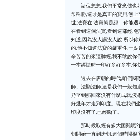
諸位想想,我們平常念佛也
常殊勝,這才是真正的寶貝,無
世,法寶在,法寶就是經。你能遇
在看到這個法寶,看到這部經,
知道,因為沒人講沒人說,所以
的,他不知道法寶的嚴重性,一
辛苦苦的來這聽經,我不敢說你
一本經隨時一印好多好多本,你
過去在唐朝的時代,咱們國
師、法顯法師,這是我們一般知
乃至到那回來沒有什麼成就,沒
好幾年才走到印度。現在我們坐
印度沒有了,已經斷了。
那時候取經有多大困難呢?
朝開始一直到唐朝,這個時間很