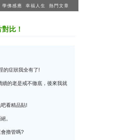
學佛感應
幸福人生
熱門文章
片對比！
淫的症狀我全有了!
續續的老是戒不徹底，後來我就
吧看精品貼!
斷絕。
會擼管嗎?