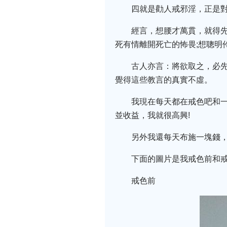
四就是勸人戒邪淫，正是
經言，想腰才萬貫，就得
死有情離開死亡的怖畏;想聰明伶
古人亦言：將欲取之，必
覺得這些教言的真實不虛。
我現在每天都在戒色吧和
並收益，我就很高興!
另外我還每天布施一塊錢，
下面的圖片是我戒色前和戒
戒色前