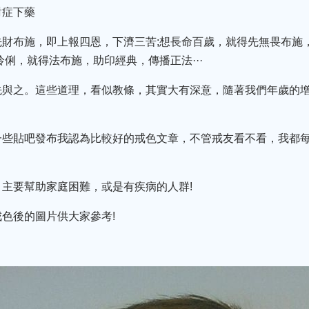
對症下藥
先財布施，即上報四恩，下濟三苦;想長命百歲，就得先無畏布施
俐，就得法布施，助印經典，傳播正法···
先與之。這些道理，看似教條，其實大有深意，隨著我們年歲的
一些貼吧發布我認為比較好的戒色文章，不管戒友看不看，我都
主要幫助家庭困難，或是有疾病的人群!
色後的圖片供大家參考!