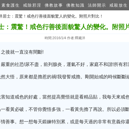
素食護生
戒除邪淫
佛教故事
佛教知識
法師開示
戒殺放生
 藏洋居士：震驚！戒色行善後面貌驚人的變化。附照片對比！
士：震驚！戒色行善後面貌驚人的變化。附照
時間:2016/1/4 作者:釋藏洋
，之後就一直沒有間斷!
嚴重的社恐!尿不盡，前列腺炎，運氣不好，家庭不和諧!所有邪
恍然大悟，原來都是擼惹的禍!我發誓戒擼。剛開始戒的時候斷斷
害知道戒色的好處，當然提高覺悟就是看精品貼，我每天來戒色
為一看黃必破，不管你覺悟多強，一看黃先擼了再說。所以必須
事情善事。想一想每天鍛鍊特別累，或是每天過的非常有意義你還