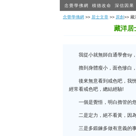
念覺學佛網
積德改命
深信因果
念覺學佛網
>>
居士文章
>>
原創
>>
藏洋居
我從小就無師自通學會sy
擼到身體瘦小，面色慘白，
後來無意看到戒色吧，我
經常看戒色吧，總結經驗!
一個是覺悟，明白擼管的危
二是定力，絕不看黃，因
三是多鍛鍊多做有意義的