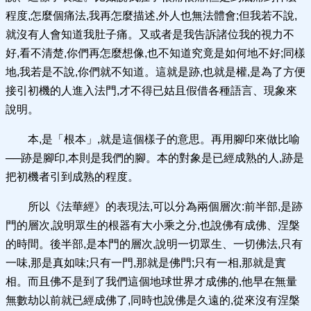
程度,怎麼個痛法,我再怎麼描述,外人也無法體會;但我若不說,
就沒有人會知道我肚子痛。又或者是我告訴諸位我的視力不
好,看不清楚,你們再怎麼想像,也不知道究竟是如何地不好;同樣
地,我若是不說,你們就不知道。這就是跡,也就是權,是為了方便
接引初機的人進入法門,才不得已姑且假借各種語言、現象來
說明。
本,是「根本」,就是這個樣子的意思。再用腳印來做比喻
──跡是腳印,本則是我們的腳。本的對象是已經成熟的人,跡是
把初機者引到成熟的程度。
所以《法華經》的表現法,可以分為兩個層次:前半部,是跡
門的層次,說明眾生的根器有大小乘之分,也說佛有成佛、涅槃
的時間。後半部,是本門的層次,說明一切眾生、一切佛法,只有
一味,那是真如味;只有一門,那就是佛門;只有一相,那就是實
相。而且佛不是到了我們這個地球世界才成佛的,他早在無量
無數劫以前就已經成佛了,同時也說佛是久遠的,從來沒有涅槃