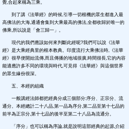
覺,合起來稱為三乘。
到了講《法華經》的時候,引導一切根機的眾生都進入最
高佛法的大海,通通會集到大乘最高的佛法,全都收歸於唯一的
佛乘,所以說是「會三歸一」。
現代的我們應該如何來判斷此經呢?我們可以說《法華
經》是大乘經典里的根本教典。印度流行大乘佛法時,《法華
經》很早便開始流傳,而且傳播的地域很廣,時間很長,它的內容
能適應許多不同的環境與時代,可見得《法華經》與這個世界
的眾生緣份很深。
五、本經的組織
一般講經法師都把經典分成三個部分:序分、正宗分、流
通分。本經總計二十八品,第一品為序分,第二品至第十七品的
前半為正宗分,第十七品的後半至第二十八品為流通分。
「序分」也可以稱為序論,就是說明這部經典的起源,介紹