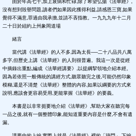
由於年高七十,加上衰病和忙碌,除了希望弘揚《法華經》,
沒有想到毀譽問題,讀者們如果因此獲得利益,請感恩三寶,如果
覺得不滿意,罪過由我承擔,並請不吝指教。一九九九年十二月
二十日於紐約上州象岡道場
緒言
當代講《法華經》的人不多,因為太長──二十八品共八萬
多字,但歷史上講《法華經》的人則很普遍。我這一次是從經
中摘錄出重點,編成《法華經講要》,以提綱挈領地介紹本經。
因為若依照一般傳統的講經方式,聽眾聽完之後,可能仍然印象
模糊,還是不清楚《法華經》整體的內容,如果以綱要的方式來
說明,應該會更容易受用,更能掌握《法華經》的要義。
本書是以非常扼要地介紹《法華經》,幫助大家在聽完每
一品之後,就有一個整體印象,能知道重要內容是什麼,不會有遺
漏。
講要中的上編,實際上就是《法華經》裡的「跡門」,下編