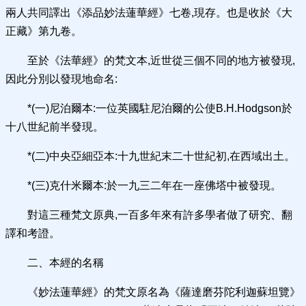
兩人共同譯出《添品妙法蓮華經》七卷,現存。也是收於《大
正藏》第九卷。
至於《法華經》的梵文本,近世從三個不同的地方被發現,
因此分別以發現地命名:
*(一)尼泊爾本:一位英國駐尼泊爾的公使B.H.Hodgson於
十八世紀前半發現。
*(二)中央亞細亞本:十九世紀末二十世紀初,在西域出土。
*(三)克什米爾本:於一九三二年在一座佛塔中被發現。
對這三種梵文原典,一百多年來有許多學者做了研究、翻
譯和考證。
二、本經的名稱
《妙法蓮華經》的梵文原名為《薩達磨芬陀利迦蘇坦覽》