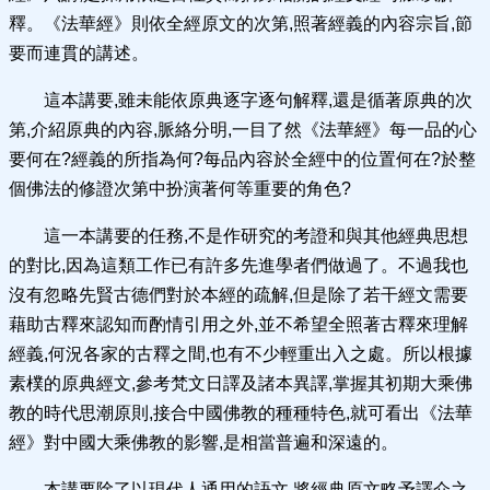
釋。《法華經》則依全經原文的次第,照著經義的內容宗旨,節
要而連貫的講述。
這本講要,雖未能依原典逐字逐句解釋,還是循著原典的次
第,介紹原典的內容,脈絡分明,一目了然《法華經》每一品的心
要何在?經義的所指為何?每品內容於全經中的位置何在?於整
個佛法的修證次第中扮演著何等重要的角色?
這一本講要的任務,不是作研究的考證和與其他經典思想
的對比,因為這類工作已有許多先進學者們做過了。不過我也
沒有忽略先賢古德們對於本經的疏解,但是除了若干經文需要
藉助古釋來認知而酌情引用之外,並不希望全照著古釋來理解
經義,何況各家的古釋之間,也有不少輕重出入之處。所以根據
素樸的原典經文,參考梵文日譯及諸本異譯,掌握其初期大乘佛
教的時代思潮原則,接合中國佛教的種種特色,就可看出《法華
經》對中國大乘佛教的影響,是相當普遍和深遠的。
本講要除了以現代人通用的語文,將經典原文略予譯介之