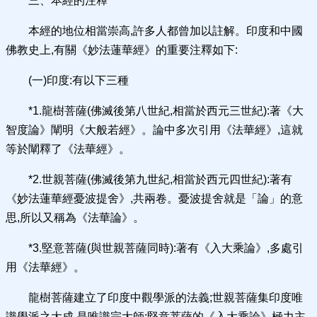
三、本經的注釋
本經的地位相當崇高,許多人都曾加以註解。印度和中國
佛教史上,有關《妙法蓮華經》的重要注釋如下:
(一)印度:有以下三種
*1.龍樹菩薩(佛滅後第八世紀,相當於西元三世紀):著《大
智度論》闡明《大般若經》。論中多次引用《法華經》,這就
等於闡釋了《法華經》。
*2.世親菩薩(佛滅後第九世紀,相當於西元四世紀):著有
《妙法蓮華經憂波提舍》,共兩卷。憂波提舍就是「論」的意
思,所以又稱為《法華論》。
*3.堅意菩薩(與世親菩薩同時):著有《入大乘論》,多處引
用《法華經》。
龍樹菩薩建立了印度中觀學派的法義;世親菩薩集印度唯
識學派之大成,是唯識宗大師;堅意菩薩的《入大乘論》極力主