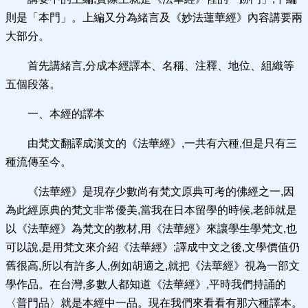
則是「本門」。上編又分為緒言及《妙法蓮華經》內容講要兩
大部分。
首先講緒言,分成本經譯本、名稱、注釋、地位、組織等
五個段落。
一、本經的譯本
由梵文翻譯成漢文的《法華經》,一共有六種,但是只有三
種流傳至今。
《法華經》是現存少數尚有梵文原典可考的佛經之一,因
為此經原典的梵文非常優美,當我在日本留學的時候,老師就是
以《法華經》為梵文的教材,用《法華經》來讓學生學梵文,也
可以說,是用梵文來介紹《法華經》;譯成中文之後,文學價值仍
舊很高,所以有許多人,例如胡適之,就把《法華經》視為一部文
學作品。在台灣,多數人都知道《法華經》,平時我們持誦的
〈普門品〉就是本經中一品。現在我們來看看有那六種譯本。