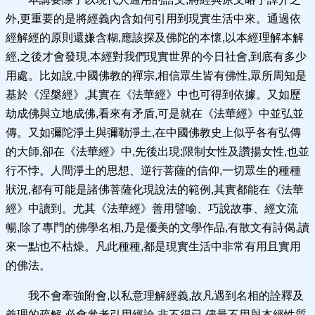
外,更重要的是將經義內含如何引用到現實生活中來。通過依
經解經的原則還嫌含糊,應該探及佛陀的本懷,以本經理解本解
經,之後才會發現,本經對我們現實世界的今日社會,到底有多少
用處。比如說,中國佛教的禪宗,相信眾生皆有佛性,眾所周知是
基於《涅槃經》,其實在《法華經》中也可得到依據。又如歷
劫成佛與立地成佛,看來有矛盾,可是就在《法華經》中並弘並
傳。又如彌陀淨土與彌勒淨土,在中國佛教史上似乎各有弘傳
的大師,卻在《法華經》中,先後出現;限制女性及讚揚女性,也並
行不悖。人間淨土的思想、逆行菩薩的信仰,一切眾生的種種
狀況,都有可能是諸佛菩薩化現說法的範例,其實都能在《法華
經》中讀到。尤其《法華經》善用譬喻、巧說故事、經文流
暢,除了專門的佛學名相,乃是優美的文學作品,有散文有詩偈,讀
來一點也不枯燥。凡此種種,都是現實生活中非常有用且實用
的佛法。
我不會牽強附會,以私意理解經義,故凡遇到名相的詮釋及
義理的疏解,必會參考引用經論,非不得已,儘量不用與本經性質