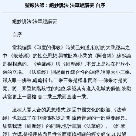
聖嚴法師：絕妙說法 法華經講要 自序
絕妙說法:法華經講要
自序
當我編撰《印度的佛教》時就已知道,初期的大乘經典之
中,《般若經》的性空思想,與被貶為小乘的《阿含經》緣起論,
是很相應的。《華嚴經》與《維摩經》,本質上是站在排斥小
乘的立場。《法華經》則起而作綜合性的調停,誘導大小三乘,
歸入唯一佛乘,處處指出,二乘三乘是權非實,唯一佛乘才是究
竟。將二乘置於階段性的地位,承認其有進入化城的價值,鼓勵
其當更上一層樓,舍二乘三乘而直達一乘。
這種大開大合的思想模式,深受中國文化的歡迎,《法華
經》也就成了在中國佛教徒之間,流傳普遍的一部重要經典。
故當我講《維摩經》的同時,也計畫講《法華經》。《維摩
經》六講,是採用依題目性質而摘錄相關的經文經句,加以解