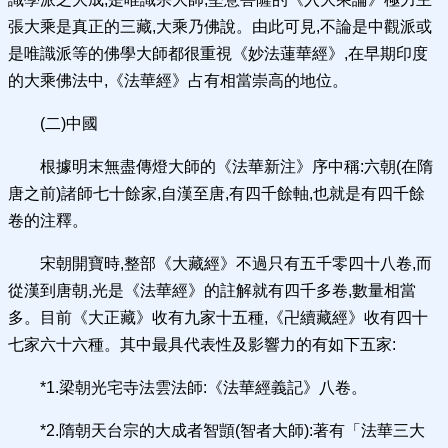
張大乘是真正的三藏,大乘乃佛說。由此可見,不論是中觀派或
是唯識派等的佛學大師都很重視《妙法蓮華經》,在早期印度
的大乘佛法中,《法華經》占有相當崇高的地位。
(二)中國
根據明末無盡傳燈大師的《法華新注》序中稱:六朝(在隋
唐之前)諸師七十餘家,自漢至唐,有四千餘軸,也就是有四千餘
卷的注釋。
宋朝開寶時,整部《大藏經》不過只有五千零四十八卷,而
從漢到唐朝,光是《法華經》的註解就有四千多卷,數量相當
多。目前《大正藏》收有九家十五種,《卍續藏經》收有四十
七家六十六種。其中最具代表性及影響力的有如下五家:
*1.梁朝光宅寺法雲法師:《法華經義記》八卷。
*2.隋朝天台宗的大成者智顗(智者大師):著有「法華三大