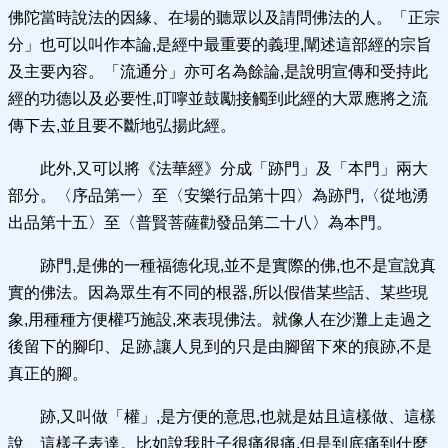
佛陀當時說法的因緣、在場的聽眾以及請問佛法的人。「正宗
分」也可以叫作本論,是經中最重要的義理,闡述這部經的宗旨
及主要內容。「流通分」亦可名為餘論,是說明宣傳和受持此
經的功德以及必要性,叮嚀並鼓勵接觸到此經的大眾應將之流
傳下去,並且要不斷地弘揚此經。
此外,又可以將《法華經》分成「跡門」及「本門」兩大
部分。〈序品第一〉至〈安樂行品第十四〉為跡門,〈從地湧
出品第十五〉至〈普賢菩薩勸發品第二十八〉為本門。
跡門,是佛的一種福德化現,並不是實際的佛,也不是宣說真
實的佛法。因為眾生有不同的根器,所以假借某些話、某些現
象,用種種方便權巧施設,來表現佛法。就像人在沙灘上走過之
後留下的腳印、足跡,讓人見到的只是由腳留下來的痕跡,不是
真正的腳。
跡,又叫做「權」,是方便的意思,也就是姑且這樣做、這樣
說、這樣子表達。比如說我肚子很痛很痛,但是到底痛到什麼