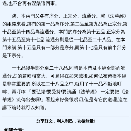
過,也不會再有涅槃這回事。
跡、本兩門又各有序分、正宗分、流通分。就《法華經》
的組織來看,跡門的第一品為序分,第二品至第九品為正宗分,第
十品至第十四品為流通分。本門的序分為第十五品,正宗分為
第十五品至第十七品,流通分則是從十七品至二十八品。在本
門來講,第十五品只有一部分是序分,而第十七品只有前半部分
是正宗分。
十七品後半部分至二十八品,同時是本門及本經全部的流
通分,占的篇幅相當大。可見得在如來滅後,如何弘布傳播本經
是非常重要的,所以在二十八品之中,就用了十一品不斷地叮
嚀、再叮嚀:「要弘揚!要受持!要讀誦《法華經》!一定要把《法
華經》流傳出去啊!」看起來好像很嘮叨,但是有它的道理,這在
講下編時就可以知道。
分享好文，利人利己，功德無量!
相關文章: