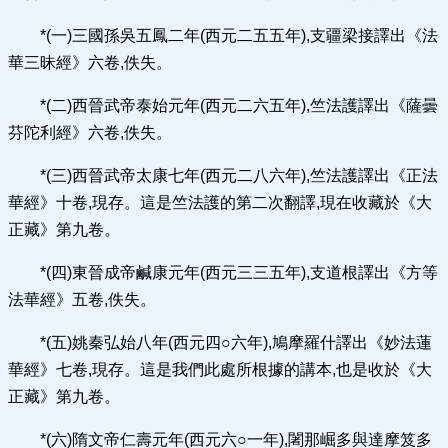
*(一)三國孫吳五鳳二年(西元二五五年),支疆梁接譯出《法
華三昧經》六卷,佚失。
*(二)西晉武帝泰始元年(西元二六五年),竺法護譯出《薩曇
芬陀利經》六卷,佚失。
*(三)西晉武帝太康七年(西元二八六年),竺法護譯出《正法
華經》十卷,現存。這是竺法護的第二次翻譯,現在收藏於《大
正藏》第九卷。
*(四)東晉成帝鹹康元年(西元三三五年),支道根譯出《方等
法華經》五卷,佚失。
*(五)姚秦弘始八年(西元四○六年),鳩摩羅什譯出《妙法蓮
華經》七卷,現存。這是我們此處所根據的講本,也是收於《大
正藏》第九卷。
*(六)隋文帝仁壽元年(西元六○一年),闍那崛多與達摩笈多