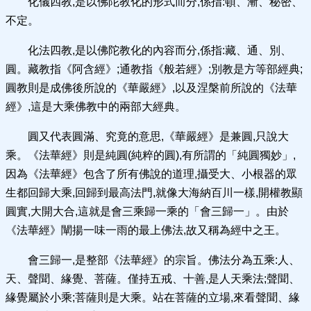
化儀四教,是以佛陀教化的形式而分,係指:頓、漸、秘密、
不定。
化法四教,是以佛陀教化的內容而分,係指:藏、通、別、
圓。藏教指《阿含經》;通教指《般若經》;別教是方等部經典;
圓教則是成佛後所說的《華嚴經》,以及涅槃前所說的《法華
經》,這是大乘佛教中的兩部大經典。
圓又代表圓滿、究竟的意思,《華嚴經》是兼圓,只說大
乘。《法華經》則是純圓(純粹的圓),有所謂的「純圓獨妙」,
因為《法華經》包含了所有佛說的道理,攝受大、小根器的眾
生都回歸大乘,回歸到最高法門,就像大海納百川一樣,開權教顯
圓實,大開大合,這就是會三乘歸一乘的「會三歸一」。由於
《法華經》闡揚一味一雨的最上佛法,故又稱為經中之王。
會三歸一,是整部《法華經》的宗旨。佛法分為五乘:人、
天、聲聞、緣覺、菩薩。僅持五戒、十善,是人天乘法;聲聞、
緣覺屬於小乘;菩薩則是大乘。站在菩薩的立場,來看聲聞、緣