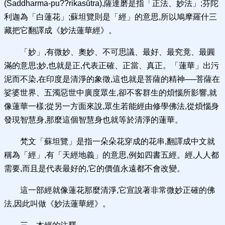
(Saddharma-pu??rikasūtra),薩達磨是指「正法、妙法」;芬陀
利迦為「白蓮花」;蘇坦覽則是「經」的意思,所以鳩摩羅什三
藏把它翻譯成《妙法蓮華經》。
「妙」,有微妙、奧妙、不可思議、最好、最究竟、最圓
滿的意思;妙,也就是正,代表正確、正當、真正。「蓮華」出污
泥而不染,在印度是清淨的象徵,這也就是菩薩的精神──菩薩在
娑婆世界、五濁惡世中廣度眾生,卻不客群生的煩惱所影響,就
像蓮華一樣;從另一方面來說,眾生若能經由修學佛法,從煩惱身
發現智慧身,那麼這個智慧身也就等於清淨的蓮華。
梵文「蘇坦覽」是指一朵朵花穿成的花串,翻譯成中文就
稱為「經」,有「天經地義」的意思,例如四書五經。經,人人都
需要,而且是代表最好的,它的價值永遠都不會改變。
這一部經就像蓮花那麼清淨,它宣說著非常微妙正確的佛
法,因此叫做《妙法蓮華經》。