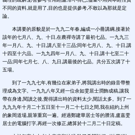
不同的資料,就是用了,目的也是提供參考,不敢以為那就是定
論。
本講要的原貌是於一九九二年春,編成一小冊講綱,接著於
該年的七月八、九、十日,在農禪寺講了最初七品。一九九三
年一月八、九、十日,講八至十三品;同年七月八、九、十日,講
十四至十六品。一九九四年一月八、九、十日,講十七至二十
一品;同年七月七、八、九日,講最後的七品。共分五次講了十
五場。
到了一九九七年,有幾位在家弟子,將我講出時的錄音帶整
理成為文字。一九九八年又經一位余如雯居士潤飾成稿,讓我
帶在身邊,閱讀之後,覺得講出時的資料太少,閒話太多。到了一
九九九年十月二十五日至十一月二十七日之間,我在紐約上州
的象岡道場,親筆重寫一遍。經過鄭建華居士等的謄清,盧嘉雯
居士的電腦打字,再經一次修正,總算於十二月二十日定稿。