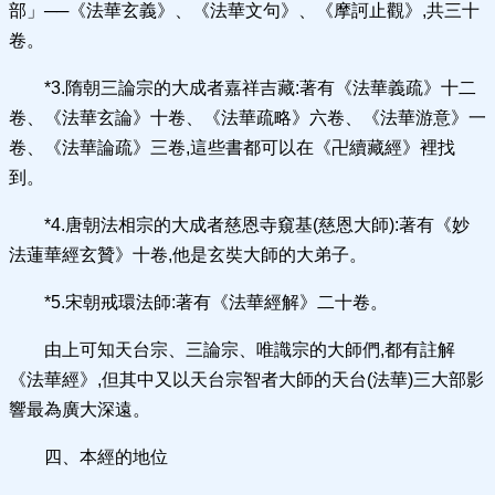
部」──《法華玄義》、《法華文句》、《摩訶止觀》,共三十
卷。
*3.隋朝三論宗的大成者嘉祥吉藏:著有《法華義疏》十二
卷、《法華玄論》十卷、《法華疏略》六卷、《法華游意》一
卷、《法華論疏》三卷,這些書都可以在《卍續藏經》裡找
到。
*4.唐朝法相宗的大成者慈恩寺窺基(慈恩大師):著有《妙
法蓮華經玄贊》十卷,他是玄奘大師的大弟子。
*5.宋朝戒環法師:著有《法華經解》二十卷。
由上可知天台宗、三論宗、唯識宗的大師們,都有註解
《法華經》,但其中又以天台宗智者大師的天台(法華)三大部影
響最為廣大深遠。
四、本經的地位