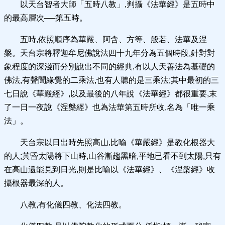
以天台智者大師「五時八教」,判攝《法華經》是五時中
的最高層次──第五時。
五時,依照順序為華嚴、阿含、方等、般若、法華及涅
槃。天台宗將釋迦牟尼佛說法四十九年分為五個時段,針對對
象程度的深淺而分別說出不同的經典,有以人天善法為基礎的
佛法,有聲聞緣覺的二乘法,也有人聽的是三乘法;其中最初的三
七日說《華嚴經》,以及最後的八年說《法華經》都很重要,末
了一日一夜說《涅槃經》也為法華第五時所收,名為「唯一乘
法」。
天台宗以日出時先照高山,比喻《華嚴經》是教化根器大
的人;黃昏太陽將下山時,山谷漸趨黑暗,平地已看不到太陽,只有
在高山還能見到日光,則是比喻以《法華經》、《涅槃經》收
攝根器最深的人。
八教,有化儀四教、化法四教。