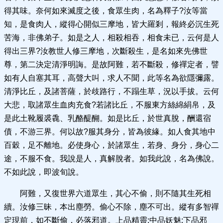
得其味。奈何如來滅度之後，食眾生肉，名為釋子?汝等當
知，是食肉人，縱得心開似三摩地，皆大羅剎，報終必沉生死
苦海，非佛弟子。如是之人，相殺相吞，相食未已，云何是人
得出三界?汝教世人修三摩地，次斷殺生，是名如來先佛世
尊，第二決定清淨明誨。是故阿難，若不斷殺，修禪定者，譬
如有人自塞其耳，高聲大叫，求人不聞，此等名為欲隱彌露。
清淨比丘，及諸菩薩，於歧路行，不蹋生草，況以手拔。云何
大悲，取諸眾生血肉充食?若諸比丘，不服東方絲綿絹帛，及
是此土靴履裘毳、乳酪醍醐。如是比丘，於世真脫，酬還宿
債，不游三界。何以故?服其身分，皆為彼緣。如人食其地中
百穀，足不離地。必使身心，於諸眾生，若身、身分，身心二
途，不服不食。我說是人，真解脫者。如我此說，名為佛說。
不如此說，即波旬說。
阿難，又復世界六道眾生，其心不偷，則不隨其生死相
續。汝修三昧，本出塵勞。偷心不除，塵不可出。縱有多智禪
定現前，如不斷偷，必落邪道。上品精靈;中品妖魅;下品邪