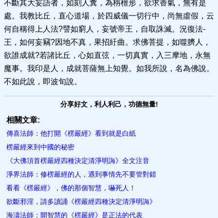
不斷其大妄語者，如刻人糞，為栴檀形，欲求香氣，無有是
處。我教比丘，直心道場，於四威儀一切行中，尚無虛假，云
何自稱得上人法?譬如窮人，妄號帝王，自取誅滅。況復法-
王，如何妄竊?因地不真，果招紆曲。求佛菩提，如噬臍人，
欲誰成就?若諸比丘，心如直弦，一切真實，入三摩地，永無
魔事。我印是人，成就菩薩無上知覺。如我所說，名為佛說。
不如此說，即波旬說。
分享好文，利人利己，功德無量!
相關文章:
傳喜法師：他打開《楞嚴經》看到就是白紙
楞嚴經來到中國的秘密
《大佛頂首楞嚴經四種決定清淨明誨》全文注音
淨界法師：修楞嚴經的人，遇到事情先不要管對錯
看看《楞嚴經》，佛的那個智慧，嚇死人！
欲斷邪淫，請多讀誦《楞嚴經四種決定清淨明誨》
海濤法師：開智慧的《楞嚴經》是正法的代表