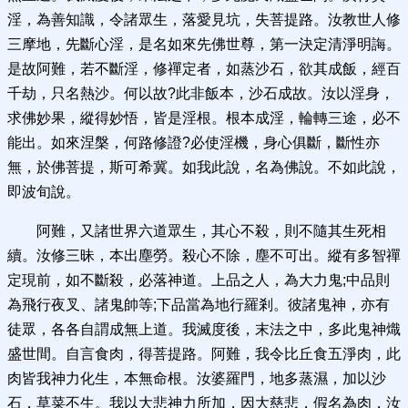
淫，為善知識，令諸眾生，落愛見坑，失菩提路。汝教世人修
三摩地，先斷心淫，是名如來先佛世尊，第一決定清淨明誨。
是故阿難，若不斷淫，修禪定者，如蒸沙石，欲其成飯，經百
千劫，只名熱沙。何以故?此非飯本，沙石成故。汝以淫身，
求佛妙果，縱得妙悟，皆是淫根。根本成淫，輪轉三途，必不
能出。如來涅槃，何路修證?必使淫機，身心俱斷，斷性亦
無，於佛菩提，斯可希冀。如我此說，名為佛說。不如此說，
即波旬說。
阿難，又諸世界六道眾生，其心不殺，則不隨其生死相
續。汝修三昧，本出塵勞。殺心不除，塵不可出。縱有多智禪
定現前，如不斷殺，必落神道。上品之人，為大力鬼;中品則
為飛行夜叉、諸鬼帥等;下品當為地行羅剎。彼諸鬼神，亦有
徒眾，各各自謂成無上道。我滅度後，末法之中，多此鬼神熾
盛世間。自言食肉，得菩提路。阿難，我令比丘食五淨肉，此
肉皆我神力化生，本無命根。汝婆羅門，地多蒸濕，加以沙
石，草菜不生。我以大悲神力所加，因大慈悲，假名為肉，汝