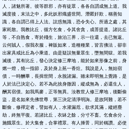
人，諸魅所著。彼等群邪，亦有徒眾，各各自謂成無上道。我
滅度後，末法之中，多此妖邪熾盛世間。潛匿奸欺，稱善知
識，各自謂己得上人法。詃惑無識，恐令失心。所過之處，其
家耗散。我教比丘，循方乞食，令其舍貪，成菩提道。諸比丘
等，不自熟食，寄於殘生，旅泊三界，示一往還，去已無返。
云何賊人，假我衣服，裨販如來，造種種業，皆言佛法，卻非
出家具戒比丘為小乘道。由是疑誤無量眾生，墮無間獄。若我
滅後，其有比丘，發心決定修三摩地，能於如來形像之前，身
燃一燈，燒一指節，及於身上爇一香炷。我說是人，無始宿
債，一時酬畢，長揖世間，永脫諸漏。雖未即明無上覺路，是
人於法已決定心。若不為此捨身微因，縱成無為，必還生人，
酬其宿債。如我馬麥，正等無異。汝教世人修三摩地，後斷偷
盜，是名如來先佛世尊，第三決定清淨明誨。是故阿難，若不
斷偷，修禪定者，譬如有人，水灌漏卮，欲求其滿，縱經塵
劫，終無平復。若諸比丘，衣缽之餘，分寸不畜。乞食余分，
施餓眾生。於大集會，合掌禮眾。有人捶詈，同於稱讚。必使