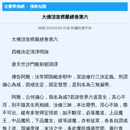
念覺學佛網
:
佛教知識
大佛頂首楞嚴經卷第六
時間:2016/2/29 作者:阿彌陀佛平和
大佛頂首楞嚴經卷第六
四種決定清淨明誨
唐天竺沙門般刺密諦譯
佛告阿難：汝常聞我毗奈耶中，宣說修行三決定義。所謂
攝心為戒，因戒生定，因定發慧，是則名為三無漏學。
阿難，云何攝心，我名為戒?若諸世界六道眾生，其心不
淫，則不隨其生死相續。汝修三昧，本出塵勞。淫心不除，塵
不可出。縱有多智禪定現前，如不斷淫，必落魔道。上品魔
王，中品魔民，下品魔女。彼等諸魔，亦有徒眾，各各自謂成
無上道。我滅度後，末法之中，多此魔民熾盛世間。廣行貪