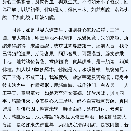
身心二俱捐舍，身肉骨血，與眾生共。不將如來不了義說，回
為己解，以誤初學。佛印是人，得真三昧。如我所說。名為佛
說。不如此說，即波旬說。
阿難，如是世界六道眾生，雖則身心無殺盜淫，三行已
圓。若大妄語，即三摩地不得清淨。成愛見魔，失如來種。所
謂未得謂得，未證言證，或求世間尊勝第一。謂前人言：我今
已得須陀洹果、斯陀含果、阿那含果、阿羅漢道、辟支佛乘、
十地、地前諸位菩薩。求彼禮懺，貪其供養。是一顛迦，銷滅
佛種。如人以刀斷多羅木。佛記是人，永殞善根，無復知見，
沉三苦海，不成三昧。我滅度後，敕諸菩薩及阿羅漢，應身生
彼末法之中，作種種形，度諸輪轉。或作沙門、白衣居士、人
王宰官、童男童女，如是乃至淫女寡婦、奸偷屠販，與其同
事，稱讚佛乘，令其身心入三摩地。終不自言我真菩薩、真阿
羅漢，泄佛密因，輕言未學。唯除命終，陰有遺付。云何是
人，惑亂眾生，成大妄語?汝教世人修三摩地，後復斷除諸大
妄語，是名如來先佛世尊，第四決定清淨明誨。是故阿難，若