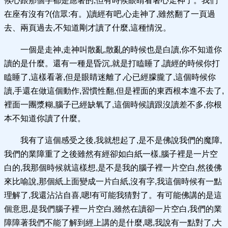
候心跟那個字都是應著的,但有時候眼睛看著心走神了。我們
在座有沒有?(信眾:有。)讀經有吧,心走神了,雖然翻了一頁過
去、兩頁過去,不知道剛才讀了什麼,這種情況。
一個是走神,走神叫散亂,散亂的時候也是白讀,你不知道你
讀的是什麼。還有一種是昏沉,就是打瞌睡了,讀經的時候你打
瞌睡了,這樣看著,但是眼睛迷離了,心已經朦朧了,這個時候你
讀,手還在做這個動作,習慣性翻,但是裡面的東西根本進不去了,
裡面一團漿糊,腦子已經缺氧了,這個時候讀跟沒讀差不多,你根
本不知道你讀了什麼。
我有了這個感受之後,我就想起了,是不是佛說我們的魔障,
我們的業障重了之後雖然有經卻如白紙一樣,腦子裡是一片空
白的,我那個時候就這樣想,是不是我的腦子裡一片空白,然後佛
來比喻說,那個紙上面變成一片白紙,沒有字,我這個時候有一點
理解了,我還沾沾自喜,嗯!有可能我猜對了。有可能佛講的是這
個意思,是我們腦子裡一片空白,雖然在讀卻一片空白,我們的業
障障著我們不能了解到經上講的是什麼,嗯,我說有一點對了,大