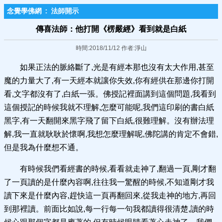
念覺學佛網
:
法師開示
傳喜法師：他打開《楞嚴經》看到就是白紙
時間:2018/11/12 作者:淨山
如果正法的脈絡斷了,光是有經本那也沒有太大作用,甚至
魔的力量大了,有一天經本就讓你失效,你有經供在那邊你打開
看,文字都沒有了,白紙一張。佛授記裡面講到這個問題,我看到
這個授記的時候我就不理解,怎麼可能呢,我們這印刷的書白紙
黑字,有一天翻開來黑字飛了留下白紙,很難理解。沒有辦法理
解,我一直就耿耿於懷啊,我想怎麼理解呢,佛陀講的肯定不會錯,
但是我為什麼想不通。
有時候我們看經書的時候,看看就走神了,翻過一頁,剛才翻
了一頁讀的是什麼內容啊,往往我一驚醒的時候,不知道剛才我
讀下來是什麼內容,趕快這一頁再翻回來,從我走神的地方,再回
到那裡讀。前面比如說,每一行每一句我都讀得很清楚,讀的時