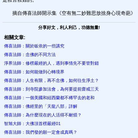
摘自傳喜法師開示集《空有無二妙難思放捨身心現奇葩》
分享好文，利人利己，功德無量!
相關文章:
傳喜法師：關於皈依的一些講究
傳喜法師：念佛的不同方法
淨界法師：修楞嚴經的人，遇到事情先不要管對錯
傳喜法師：如何能做到心轉境界
傳喜法師：人生有限，再不念佛，如何往生淨土？
傳喜法師：到寺院參加法會，為何要提前齋戒三天
傳喜法師：一個美國和紐西蘭都不稀罕去的老​和
傳喜法師：佛經里的「天龍八部​」詳解
傳喜法師：為什麼現在的人活得不耐煩？
智旭大師：大佛頂首楞嚴經01
傳喜法師：我們發的願一定會成真嗎？​