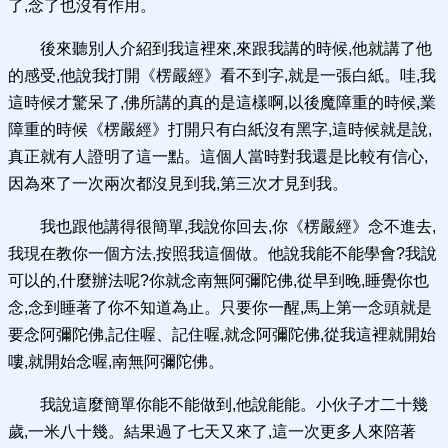
了,念了也沒有作用。
後來聽別人介紹到我這裡來,來跟我講的時候,他就講了他
的感受,他說我打開《楞嚴經》看不到字,就是一張白紙。哇,我
這時候才驚呆了,佛所講的真的是這樣啊,以後魔障重的時候,業
障重的時候《楞嚴經》打開只有白紙沒有黑字,這時候就是說,
真正就有人證明了這一點。這個人當時對我還是比較有信心,
因為來了一次兩次都沒見到我,第三次才見到我。
我也跟他講得很簡單,我說你回去,你《楞嚴經》念不進去,
我現在教你一個方法,按照我這個做。他說我能不能學會?我說
可以的,什麼辦法呢?你就念南無阿彌陀佛,從早到晚,睡覺你也
念,念到睡著了你不知道為止。只要你一醒,馬上第一念頭就是
要念阿彌陀佛,記住喔、記住喔,就念阿彌陀佛,從我這裡就開始
嘍,就開始念喔,南無阿彌陀佛。
我說這麼簡單你能不能做到,他說能能。小伙子才二十幾
歲,一米八十幾。結果過了七天又來了,這一次更多人來陪著