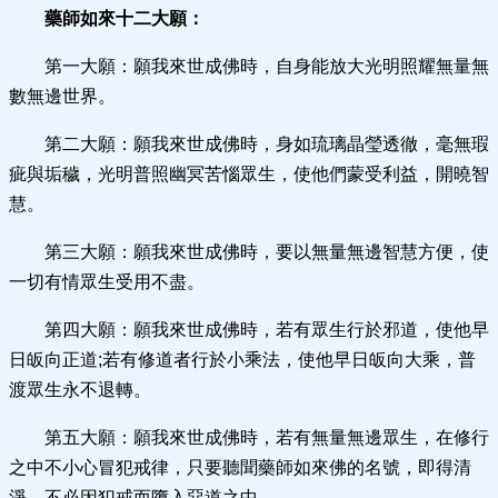
藥師如來十二大願：
第一大願：願我來世成佛時，自身能放大光明照耀無量無
數無邊世界。
第二大願：願我來世成佛時，身如琉璃晶瑩透徹，毫無瑕
疵與垢穢，光明普照幽冥苦惱眾生，使他們蒙受利益，開曉智
慧。
第三大願：願我來世成佛時，要以無量無邊智慧方便，使
一切有情眾生受用不盡。
第四大願：願我來世成佛時，若有眾生行於邪道，使他早
日皈向正道;若有修道者行於小乘法，使他早日皈向大乘，普
渡眾生永不退轉。
第五大願：願我來世成佛時，若有無量無邊眾生，在修行
之中不小心冒犯戒律，只要聽聞藥師如來佛的名號，即得清
淨，不必因犯戒而墮入惡道之中。