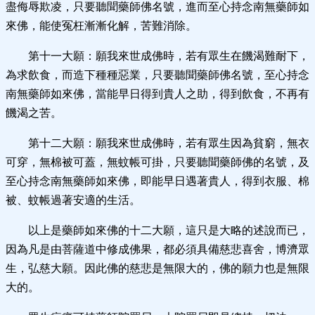
盡侮辱欺凌，只要聽聞藥師佛名號，進而至心持念南無藥師如
來佛，能使冤枉漸漸化解，苦難消除。
第十一大願：願我來世成佛時，若有眾生在饑渴難耐下，
為求飲食，而造下種種惡業，只要聽聞藥師佛名號，至心持念
南無藥師如來佛，當能早日得到貴人之助，得到飲食，不再有
饑渴之苦。
第十二大願：願我來世成佛時，若有眾生因為貧窮，無衣
可穿，無棉被可蓋，無蚊帳可掛，只要聽聞藥師佛的名號，及
至心持念南無藥師如來佛，即能早日遇著貴人，得到衣服、棉
被、蚊帳過著安適的生活。
以上是藥師如來佛的十二大願，這只是大略的述說而已，
因為凡是由菩薩道中修成佛果，都必須具備慈悲喜舍，博濟眾
生，弘慈大願。因此佛的慈悲是無限大的，佛的願力也是無限
大的。