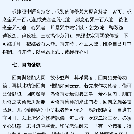
或據經中譯音持念，或別依師學梵文原音持念，皆可。或
念全咒一百八遍;或先念全咒七遍，繼念心咒一百八遍，後復
念全咒七遍。心咒者，即是咒中唵字以下之文(唵。鞞殺逝。
鞞殺逝。鞞殺社。三沒揭帝莎訶)。未經密宗阿闍黎傳授，不
可結手印，擅結者有大罪。持咒時，不宜大聲，惟令自己耳中
得聞。持咒時，以坐為正式，或經行亦可。
七、回向發願
回向與發願大同，故今並舉。其稍異者，回向須先修功
德，再以此功德回向，惟願如何云云。若先未作功德者，僅可
雲發願也。回向發願，為修持者最切要之事。若不回向，則前
所修之功德無所歸趣。今修持藥師如來法門者，回向之願各隨
己意。凡《藥師經》中所載者皆可發之，應詳閱經文，自適其
宜可耳。以上所述之修持課儀，每日行一次或二次三次。必須
至心誠懇，未可潦草塞責。印光老法師云：「有一分恭敬，得