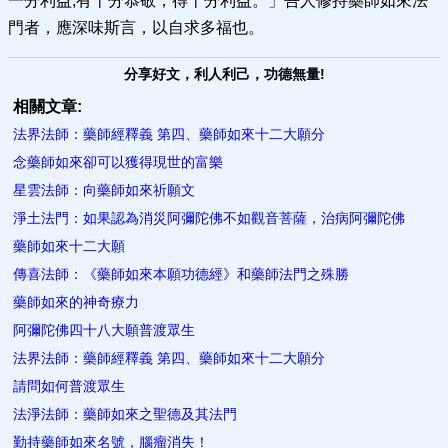
一分利益;有十分恭敬，得十分利益。」吾人修持藥師如來法
門者，應深味斯言，以自求多福也。
分享好文，利人利己，功德無量!
相關文章:
法界法師：藥師經釋義 第四、藥師如來十二大願分
念藥師如來卻可以獲得現世的富樂
星雲法師：向藥師如來祈願文
淨土法門：如果認為消災阿彌陀佛不如觀音菩薩，治病阿彌陀佛
藥師如來十二大願
傳喜法師：《藥師如來本願功德經》和藥師法門之殊勝
藥師如來的神奇療力
阿彌陀佛四十八大願普渡眾生
法界法師：藥師經釋義 第四、藥師如來十二大願分
請問如何普渡眾生
法淨法師：藥師如來之聖德及其法門
勤持藥師如來名號，腦瘤消失！