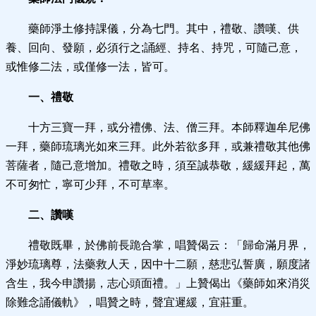
藥師淨土修持課儀，分為七門。其中，禮敬、讚嘆、供
養、回向、發願，必須行之;誦經、持名、持咒，可隨己意，
或惟修二法，或僅修一法，皆可。
一、禮敬
十方三寶一拜，或分禮佛、法、僧三拜。本師釋迦牟尼佛
一拜，藥師琉璃光如來三拜。此外若欲多拜，或兼禮敬其他佛
菩薩者，隨己意增加。禮敬之時，須至誠恭敬，緩緩拜起，萬
不可匆忙，寧可少拜，不可草率。
二、讚嘆
禮敬既畢，於佛前長跪合掌，唱贊偈云：「歸命滿月界，
淨妙琉璃尊，法藥救人天，因中十二願，慈悲弘誓廣，願度諸
含生，我今申讚揚，志心頭面禮。」上贊偈出《藥師如來消災
除難念誦儀軌》，唱贊之時，聲宜遲緩，宜莊重。