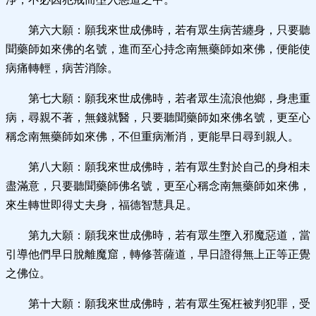
第六大願：願我來世成佛時，若有眾生病苦纏身，只要聽
聞藥師如來佛的名號，進而至心持念南無藥師如來佛，便能使
病痛轉輕，病苦消除。
第七大願：願我來世成佛時，若者眾生流浪他鄉，身患重
病，尋親不著，無錢就醫，只要聽聞藥師如來佛名號，更至心
稱念南無藥師如來佛，不但重病漸消，更能早日尋到親人。
第八大願：願我來世成佛時，若有眾生對於自己的身相未
盡滿意，只要聽聞藥師佛名號，更至心稱念南無藥師如來佛，
來生轉世即得丈夫身，福德智慧具足。
第九大願：願我來世成佛時，若有眾生墮入邪魔惡道，當
引導他們早日脫離魔窟，轉修菩薩道，早日證得無上正等正覺
之佛位。
第十大願：願我來世成佛時，若有眾生冤枉被判犯罪，受