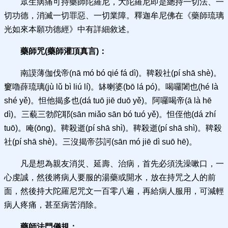
眾生病痛可持藥師陀羅尼，大陀羅尼即是總持一切法、一
切功德，消滅一切罪惡、一切業障。釋迦牟尼佛在《藥師琉璃
光如來本願功德經》中有詳細敘述。
藥師咒(藥師灌頂真言)：
南謨薄伽伐帝(nā mó bó qié fá dì)。鞞殺社(pí shā shè)。
窶嚕薛琉璃(jù lǔ bì liú lí)。缽喇婆(bō lá pó)。喝囉闍也(hé là
shé yě)。怛他揭多也(dá tuō jiē duō yě)。阿囉喝帝(ā là hē
dì)。三藐三勃陀耶(sān miǎo sān bó tuó yě)。怛侄他(dá zhí
tuō)。唵(ōng)。鞞殺逝(pí shā shì)。鞞殺逝(pí shā shì)。鞞殺
社(pí shā shè)。三沒揭帝莎訶(sān mó jiē dì suō hē)。
凡是想為親友消災、延壽、治病，首先必須洗澡嗽口，一
心虔誠，然後將病人要服的湯藥或開水，放在持咒之人的前
面，然後持大陀羅尼咒文一百零八遍，再給病人服用，可減輕
病人疼痛，甚至病苦消除。
藥師法門儀規：