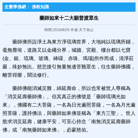
念覺學佛網
:
佛教知識
藥師如來十二大願普渡眾生
時間:2016/8/25 作者:天下為公
藥師佛所設淨土為東方淨琉璃世界，大地純以琉璃所鋪，
毫無塵埃，道路又以金繩分界，城牆、宮殿、樓台都以七寶
(金、銀、琉璃、玻璃、硨磲、赤珠、瑪瑙)所作而成，清淨莊
嚴，殊妙無比。慈悲接引無量無邊苦難眾生，往生藥師佛國，
離苦得樂，聞法修行。
藥師佛能消滅災難，綿延壽命，所以也常被世人尊稱為
「消災延壽藥師佛」。但其真正的佛號是「藥師琉璃光如
來」，佛國有二大菩薩，一名為日光遍照菩薩，一名為月光遍
照菩薩，護持佛法，與藥師如來佛並稱為「東方三聖」。世人
慾求消災延壽，健康平安，可至心持念「南無消災延壽藥師
佛」或「南無藥師如來佛」，必蒙慈佑。