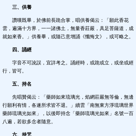
三
、供養
讚嘆既畢，於佛前長跪合掌，唱供養偈云：「願此香花
雲，遍滿十方界，一一諸佛土，無量香莊嚴，具足菩薩道，成
就如來香。」供養畢，或隨己意增誦《懺悔文》，或可略之。
四、誦經
字音不可訛誤，宜詳考之。誦經時，或跪或立，或坐或經
行，皆可。
五、持名
先唱贊偈云：「藥師如來琉璃光，焰網莊嚴無等倫，無邊
行願利有情，各遂所求皆不退。」續雲「南無東方淨琉璃世界
藥師琉璃光如來」，以後即持念「藥師琉璃光如來」名號一百
八遍，若欲多念者隨意。
六、持咒