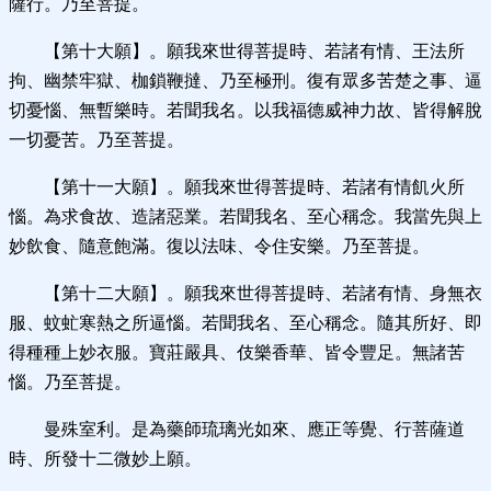
薩行。乃至菩提。
【第十大願】。願我來世得菩提時、若諸有情、王法所
拘、幽禁牢獄、枷鎖鞭撻、乃至極刑。復有眾多苦楚之事、逼
切憂惱、無暫樂時。若聞我名。以我福德威神力故、皆得解脫
一切憂苦。乃至菩提。
【第十一大願】。願我來世得菩提時、若諸有情飢火所
惱。為求食故、造諸惡業。若聞我名、至心稱念。我當先與上
妙飲食、隨意飽滿。復以法味、令住安樂。乃至菩提。
【第十二大願】。願我來世得菩提時、若諸有情、身無衣
服、蚊虻寒熱之所逼惱。若聞我名、至心稱念。隨其所好、即
得種種上妙衣服。寶莊嚴具、伎樂香華、皆令豐足。無諸苦
惱。乃至菩提。
曼殊室利。是為藥師琉璃光如來、應正等覺、行菩薩道
時、所發十二微妙上願。