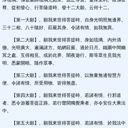
尊、從初發心、行菩薩道時、發十二大願。云何十二。
【第一大願】。願我來世得菩提時、自身光明照無邊界。
三十二相、八十隨好、莊嚴其身。令諸有情、如我無異。
【第二大願】。願我來世得菩提時、身如琉璃、內外清
徹。光明廣大、遍滿諸方。焰網莊嚴、過於日月。鐵圍中間幽
冥之處、互得相見。或於此界、闇夜遊行。斯等眾生見我光
明、悉蒙開曉、隨作眾事。
【第三大願】。願我來世得菩提時、以無量無邊智慧方
便、令諸有情、所受用物、皆得無盡。
【第四大願】。願我來世得菩提時、若諸有情、行邪道
者、悉令游履菩提正路。若行聲聞獨覺乘者、亦令安住大乘法
中。
【第五大願】。願我來世得菩提時、若諸有情、於我法中