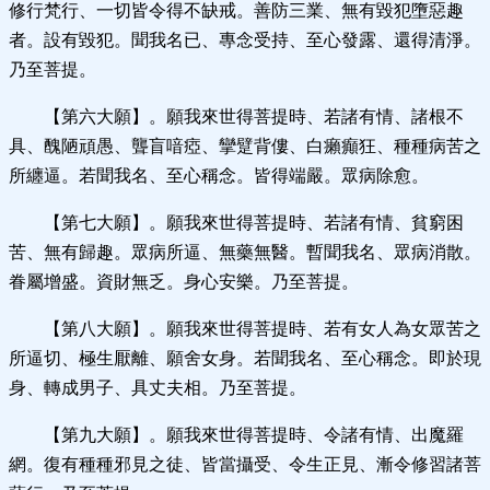
修行梵行、一切皆令得不缺戒。善防三業、無有毀犯墮惡趣
者。設有毀犯。聞我名已、專念受持、至心發露、還得清淨。
乃至菩提。
【第六大願】。願我來世得菩提時、若諸有情、諸根不
具、醜陋頑愚、聾盲喑瘂、攣躄背僂、白癩癲狂、種種病苦之
所纏逼。若聞我名、至心稱念。皆得端嚴。眾病除愈。
【第七大願】。願我來世得菩提時、若諸有情、貧窮困
苦、無有歸趣。眾病所逼、無藥無醫。暫聞我名、眾病消散。
眷屬增盛。資財無乏。身心安樂。乃至菩提。
【第八大願】。願我來世得菩提時、若有女人為女眾苦之
所逼切、極生厭離、願舍女身。若聞我名、至心稱念。即於現
身、轉成男子、具丈夫相。乃至菩提。
【第九大願】。願我來世得菩提時、令諸有情、出魔羅
網。復有種種邪見之徒、皆當攝受、令生正見、漸令修習諸菩