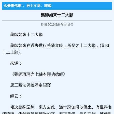
念覺學佛網
:
居士文章
:
轉載
藥師如來十二大願
時間:2019/2/6 作者:妙音
藥師如來十二大願
藥師如來在過去世行菩薩道時，所發之十二大願，(又稱
十二上願)。
來源：
《藥師琉璃光七佛本願功德經》
唐三藏法師義淨奉詔譯
經云：
複次曼殊室利。東方去此、過十殑伽河沙佛土、有世界名
淨琉璃。佛號藥師琉璃光如來、應正等覺。曼殊室利。彼佛世