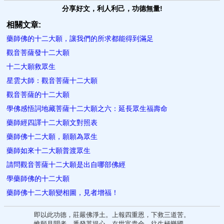
分享好文，利人利己，功德無量!
相關文章:
藥師佛的十二大願，讓我們的所求都能得到滿足
觀音菩薩發十二大願
十二大願救眾生
星雲大師：觀音菩薩十二大願
觀音菩薩的十二大願
學佛感悟詞地藏菩薩十二大願之六：延長眾生福壽命
藥師經四譯十二大願文對照表
藥師佛十二大願，願願為眾生
藥師如來十二大願普渡眾生
請問觀音菩薩十二大願是出自哪部佛經
學藥師佛的十二大願
藥師佛十二大願變相圖，見者增福！
即以此功德，莊嚴佛淨土。上報四重恩，下救三道苦。
惟願見聞者，悉發菩提心。在世富貴全，往生極樂國。