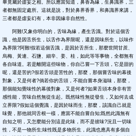
畢竟屬於虛妄之相。所以應當知道，鼻香為緣，生鼻識界，三
者都無固定處所。這就是說，對於鼻界香界，和鼻識界來講，
三者都是虛妄幻有，本非因緣非自然性。
阿難!又象你明白的，舌味為緣，產生舌識。對於這個舌
識，他是因舌所生，以舌作為界限呢，還是因味所生，以味作
為界限?阿難!假若這個舌識，是因於舌所生，那麼世間甘蔗、
烏梅、黃連、石鹽、細辛、姜、桂，如此等等事物，全都無有
各自味道。若是離開這些味物，你自己嘗一下舌頭，它是甜的
呢，還是苦的?假若舌頭是苦性的，那麼，那個嘗舌味的幕後
對象，又是何者?倘若你的舌頭，不能自嘗本身滋味，那麼，
那個能知覺味性的幕後對象，又是何者?如果舌頭本身非有苦
感性能，苦味自然無從生起。既然味性無從發生，又如何去成
立界限?假如這個覺識，是因於味而生，那麼，該識自己就是
味覺，那他就同舌根一樣，應當不能自嘗自知;既然此識無有
自知之明，又怎麼能分別這是此味，而不是彼味?況且一切味
性，不是一物所生;味性既是多物所生，此識也應具有多個自