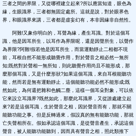
三者之間的界限，又從哪裡建立起來?所以應當知道，眼色為
緣，生眼識界，三者都無固定處所。這就是說，對於眼界色
界，和眼識界來講，三者都是虛妄幻有，本非因緣非自然性。
阿難!又象你明白的，耳聲為緣，產生耳識。對於這個耳
識，他是因耳所生，以耳作為界限呢，還是因聲所生，以聲作
為界限?阿難!假若他是因耳所生，而當運動靜止二相都不現
前，耳根自然不能形成聽覺作用，對於聲音之相必然一無所
知;既然對於聲相一無所知，則此聽覺作用尚且不能形成，那
麼那個耳識，又是什麼形狀?如果這個耳識，來自耳根能聽功
能，然而若是無有運動靜止，這個能聽功能必然不能形成;既
然如此，為何還把雜和色觸二塵，這樣一個耳朵對象，可以依
它來設立耳識界?既然如此，那麼此耳識界，又從誰處建立起
來?若是這個耳識，生於聲音之相，因於聲音而有，那就不關
能聽功能之事。但是反轉過來，假設真的無有能聽功能，那就
亡失聲相所在。假如承認這個耳識，是從聲音產生，承認這個
聲音，被人能聽功能聽到，因而具有聲音之相，照此類推下