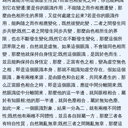
為何還能分明這個虛空性質?而當色相變化之時，你也能夠識
別它在變遷;要是你的眼識作用，不能隨之而作相應遷變，那
麼由色相所生的界限，又從何處建立起來?若是你的眼識作
用，能夠隨之而作相應變化，既然彼變此變，二者之間發生同
步共變;既然二者之間發生同步共變，那麼由色相所生的界
限，也在不斷發生變化;既然它在不斷發生變化，那麼這個所
謂界限之相，自然就是虛無。如果這個眼識，不會隨同色相而
變，那麼他就保持自身恆定;既然這個眼識，是因於色而生，
並且能夠保持自身恆定，那麼，正當有色之相，變為虛空無色
之相，即是這個眼識本身，那就不能識知虛空存在。假如這個
眼識，兼有兩種來源，是由眼色和合起來，共同來產生的，那
么正當眼色相合之時，即是這個眼識，應從中間分離開來;既
然眼識從中分離開來，那麼他的這一半邊，就與眼根相合，屬
於有知眼根;他的那一半邊，就與色塵相合，屬於無知色塵。
如此一來，一個眼識對象，結果一分為二，就有兩種不同體
性;既然他有兩種不同體性，並且各自歸屬一方，那麼三者各
有特自性質，自然雜亂無章;既然三者之間雜亂無章，那麼這