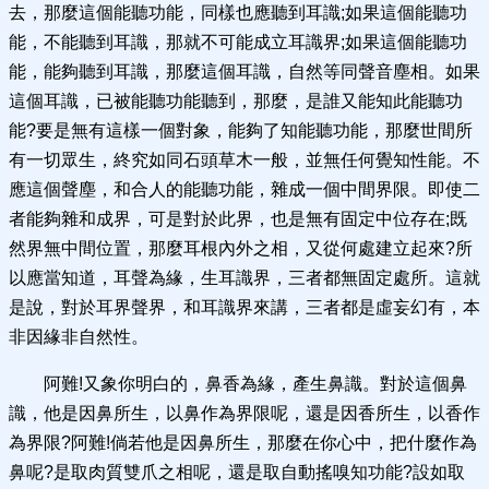
去，那麼這個能聽功能，同樣也應聽到耳識;如果這個能聽功
能，不能聽到耳識，那就不可能成立耳識界;如果這個能聽功
能，能夠聽到耳識，那麼這個耳識，自然等同聲音塵相。如果
這個耳識，已被能聽功能聽到，那麼，是誰又能知此能聽功
能?要是無有這樣一個對象，能夠了知能聽功能，那麼世間所
有一切眾生，終究如同石頭草木一般，並無任何覺知性能。不
應這個聲塵，和合人的能聽功能，雜成一個中間界限。即使二
者能夠雜和成界，可是對於此界，也是無有固定中位存在;既
然界無中間位置，那麼耳根內外之相，又從何處建立起來?所
以應當知道，耳聲為緣，生耳識界，三者都無固定處所。這就
是說，對於耳界聲界，和耳識界來講，三者都是虛妄幻有，本
非因緣非自然性。
阿難!又象你明白的，鼻香為緣，產生鼻識。對於這個鼻
識，他是因鼻所生，以鼻作為界限呢，還是因香所生，以香作
為界限?阿難!倘若他是因鼻所生，那麼在你心中，把什麼作為
鼻呢?是取肉質雙爪之相呢，還是取自動搖嗅知功能?設如取