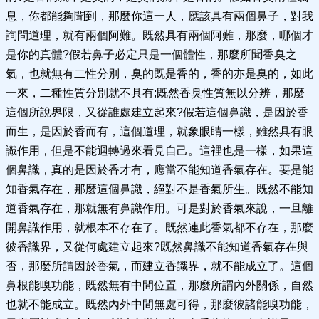
息，你都能夠聞到，那麼你這一人，應該具有兩個鼻子，對我
詢問道理，就有兩個阿難。既然具有兩個阿難，那麼，哪個才
是你的真體?假若鼻子必定只是一個體性，那麼所聞香臭之
氣，也就無有二性分別，臭的既是香的，香的亦是臭的，如此
一來，二種性質分別就不具有;既然香臭性質無以分辨，那麼
這個所說界限，又從誰處建立起來?假若這個鼻識，是因於香
而生，是因於香而有，這個道理，就象眼睛一樣，雖然具有眼
識作用，但是不能迴轉過來看見自己。這裡也是一樣，如果這
個鼻識，真的是因於香才有，應當不能知道香氣存在。要是能
知香氣存在，那麼這個鼻識，絕對不是香氣所生。既然不能知
道香氣存在，那就無有鼻識作用。可是對於香氣來說，一旦離
開鼻識作用，就根本不存在了。既然連此香氣都不存在，那麼
彼香識界，又從何處建立起來?既然鼻識不能知道香氣存在與
否，那麼所謂因於香氣，而建立香識界，就不能成立了。這個
鼻根能嗅功能，既然無有中間位置，那麼所謂內外關係，自然
也就不能成立。既然內外中間無處可得，那麼彼諸能嗅功能，