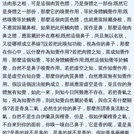
法肉形之相，可是這個肉質色體，乃是身體之一部份;既然它
是身體之一部份，那麼它的嗅覺作用，等於身體觸覺作用;既
然嗅覺等於觸覺，那麼這個肉質色體，也就應當歸屬身根，而
不應當歸屬鼻根。如果把此所觸肉體，當作是鼻，那麼這個肉
鼻之體，應當屬於外在塵相;既然這個鼻子，尚且無以名狀，
又從哪裡成立界線?設若把此嗅知功能，視為你的鼻子，那麼
在你心中，以什麼作為知覺作用?若把肉體之知，當成知覺作
用，那麼這個知覺，等於身體觸覺作用;既然這個知覺等於觸
覺，自然不是鼻子嗅覺作用。若把虛空之知，當作知覺作用，
當是虛空自知自覺，那麼你的肉質鼻體，自然應當無有知覺作
用。假設這個說法能夠成立，那就應當虛空是你，並且你的身
體無有知覺，如此一來，則知今日阿難應不存在。若把香氣之
知，視為知覺作用，則此知覺自然屬於香氣，與你又有什麼關
係?若是香臭二氣，必然生於你的鼻子，那麼所謂香臭流動之
氣，自然不是生自伊蘭及與檀香。但是，假如伊蘭檀香之氣，
不自來到你的面前，你嗅一嗅自己鼻子，它是香的呢，還是臭
的?是香的就不是臭的，是臭的就不是香的。假如香臭兩種氣