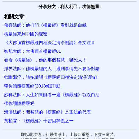
分享好文，利人利己，功德無量!
相關文章:
傳喜法師：他打開《楞嚴經》看到就是白紙
楞嚴經來到中國的秘密
《大佛頂首楞嚴經四種決定清淨明誨》全文注音
智旭大師：大佛頂首楞嚴經01
看看《楞嚴經》，佛的那個智慧，嚇死人！
淨界法師：修楞嚴經的人，遇到事情先不要管對錯
欲斷邪淫，請多讀誦《楞嚴經四種決定清淨明誨》
帶你讀懂楞嚴經(2018修訂版)
妙祥法師：人生如果能看一遍《楞嚴經》就沒白活
帶你讀懂楞嚴經
海濤法師：開智慧的《楞嚴經》是正法的代表
黃柏霖：《楞嚴經》十習因釋義之一
即以此功德，莊嚴佛淨土。上報四重恩，下救三道苦。