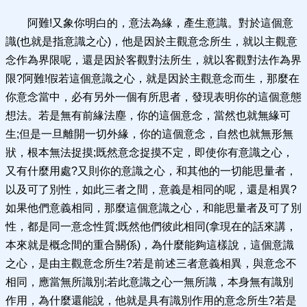
阿難!又象你明白的，意法為緣，產生意識。對於這個意
識(也就是指意識之心)，他是因於主觀意念所生，就以主觀意
念作為界限呢，還是因於客觀對法所生，就以客觀對法作為界
限?阿難!假若這個意識之心，就是因於主觀意念而生，那麼在
你意念當中，必有另外一個有所思者，發現表明你的這個意態
想法。若是無有前緣法塵，你的這個意念，當然也就無緣可
生;但是一旦離開一切外緣，你的這個意念，自然也就無形無
狀，根本無法捉摸;既然意念捉摸不定，即使你有意識之心，
又有什麼用處?又則你的意識之心，和其他的一切能思量者，
以及可了別性，如此三者之間，意義是相同的呢，還是相異?
如果他們意義相同，那麼這個意識之心，和能思量者及可了別
性，都是同一意念性質;既然他們彼此相同(拿現在的話來講，
本來就是概念間的重合關係)，為什麼能夠這樣說，這個意識
之心，是由主觀意念所生?若是前述三者意義相異，與意念不
相同，應當無所識別;若此意識之心一無所識，本身無有識別
作用，為什麼還能說，他就是具有識別作用的意念所生?若是