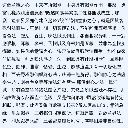
這個意識之心，本來有所識別，本身具有識別作用，那麼，應
當怎樣識別這個意念?既然同義與異義二性都無以成立，那
麼，這個界又如何建立起來?設若這個意識之心，就是因於客
觀對法而生，可是世間一切客觀對法，不能離開五種塵相，你
看色法、聲法、香法、味法以及觸法，各自相狀分明，一一對
應眼根、耳根、鼻根、舌根以及身根如是五根，並非為意根所
攝屬。如果你的意識之心，決定依於客觀對法而生，如今你來
仔細觀察，那反映法塵之心法，到底具有什麼相狀?一旦離開
色空、動靜、通塞、恬變、生滅，超越這些所有一切變化塵
相，而去尋求那個攀緣心法，終歸一無所得。那個似心之法虛
妄生起，則有色空等等諸法幻有產生;那個似心之法一旦消
滅，所有色空等等諸法隨之消滅。其然之所以然既不存在，那
個依靠所以然而產生之識，又是作何形相?既然彼識無有特定
相狀，那麼，此界又從何處建立起來?所以應當知道，意法為
緣，生意識界，三者都無固定處所。這就是說，對於意界法
界，和意識界來講，三者都是虛妄幻有，本非因緣非自然性。