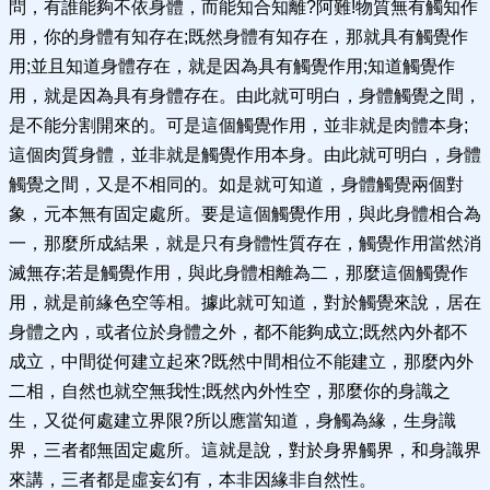
問，有誰能夠不依身體，而能知合知離?阿難!物質無有觸知作
用，你的身體有知存在;既然身體有知存在，那就具有觸覺作
用;並且知道身體存在，就是因為具有觸覺作用;知道觸覺作
用，就是因為具有身體存在。由此就可明白，身體觸覺之間，
是不能分割開來的。可是這個觸覺作用，並非就是肉體本身;
這個肉質身體，並非就是觸覺作用本身。由此就可明白，身體
觸覺之間，又是不相同的。如是就可知道，身體觸覺兩個對
象，元本無有固定處所。要是這個觸覺作用，與此身體相合為
一，那麼所成結果，就是只有身體性質存在，觸覺作用當然消
滅無存;若是觸覺作用，與此身體相離為二，那麼這個觸覺作
用，就是前緣色空等相。據此就可知道，對於觸覺來說，居在
身體之內，或者位於身體之外，都不能夠成立;既然內外都不
成立，中間從何建立起來?既然中間相位不能建立，那麼內外
二相，自然也就空無我性;既然內外性空，那麼你的身識之
生，又從何處建立界限?所以應當知道，身觸為緣，生身識
界，三者都無固定處所。這就是說，對於身界觸界，和身識界
來講，三者都是虛妄幻有，本非因緣非自然性。