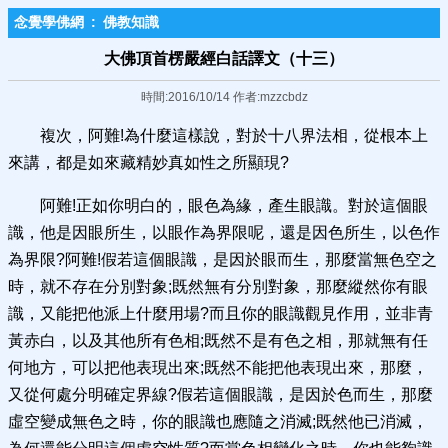
念覺學佛網
:
佛教知識
大佛頂首楞嚴經白話譯文（十三）
時間:2016/10/14 作者:mzzcbdz
複次，阿難!為什麼這樣說，對於十八界法相，從根本上
來講，都是如來藏精妙真如性之所顯現?
阿難!正如你明白的，眼色為緣，產生眼識。對於這個眼
識，他是因眼所生，以眼作為界限呢，還是因色所生，以色作
為界限?阿難!假若這個眼識，是因於眼而生，那麼當無色空之
時，就不存在分別對象;既然無有分別對象，那麼縱然你有眼
識，又能把他派上什麼用場?而且你的眼識觀見作用，並非青
黃赤白，以及其他所有色相;既然不是有色之相，那就無有任
何地方，可以把他表現出來;既然不能把他表現出來，那麼，
又從何處分明確定界線?假若這個眼識，是因於色而生，那麼
虛空變成無色之時，你的眼識也應隨之消滅;既然他已消滅，