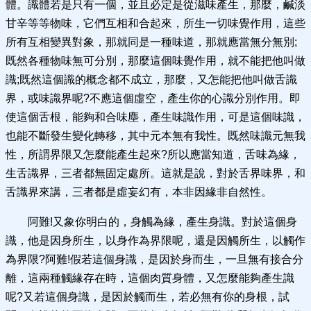
體。識體若是只有一個，並且必定是從滋味產生，那麼，鹹淡
甘辛等等物味，它們互相和合起來，所生一切味覺作用，這些
所有互相變異對象，那就同是一種味道，那就應當無分無別;
既然各種物味無可分別，那麼這個味覺作用，就不能把他叫做
識;既然這個識的概念都不成立，那麼，又怎能把他叫做舌識
界，或味識界呢?不應這個虛空，產生你的心識分別作用。即
使這個舌根，能夠和合味塵，產生味識作用，可是這個味識，
也能不斷發生變化轉移，其中元本無有我性。既然味識元無我
性，所謂界限又怎麼能產生起來?所以應當知道，舌味為緣，
生舌識界，三者都無固定處所。這就是說，對於舌界味界，和
舌識界來講，三者都是虛妄幻有，本非因緣非自然性。
阿難!又象你明白的，身觸為緣，產生身識。對於這個身
識，他是因身所生，以身作為界限呢，還是因觸所生，以觸作
為界限?阿難!假若這個身識，是因於身而生，一旦無有接合分
離，這兩種觸緣存在時，這個肉質身體，又怎麼能夠產生識
呢?又若這個身識，是因於觸而生，若必無有你的身根，試