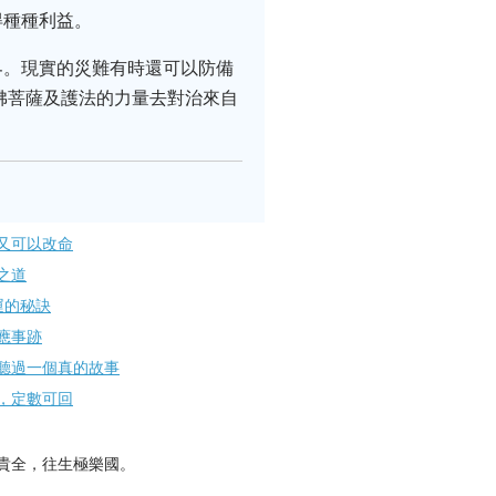
得種種利益。
界。現實的災難有時還可以防備
佛菩薩及護法的力量去對治來自
可​以改命
之道
運的秘訣
應事跡
聽過一個真的故事
，定數可回
貴全，往生極樂國。