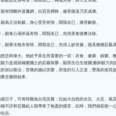
，願厭惡女身有情，聞我名已，轉成男身，具大丈夫相。
，願有情離外道魔網，出惡見稠林，修菩薩道乃至成佛。
，願為王法制裁，身心受苦有情，聞我名已，痛苦解脫。
時，願食心渴所逼有情，聞我名已，先得美食後餐法味。
時，願寒冷無衣有情，聞我名已，先得上妙衣服，後具種種莊嚴
的慈悲和偉大。他給予眾生所需要的一切：衣食、健康、娛樂、
願力是成就極樂國土的莊嚴殊勝，願眾生往生彼國;藥師願力則
患的加以救治，苦痛的施以安樂，邪道的引入正道，墮落的使其
總要念藥師如來。
的過日子，可有時難免出現災難：比如大自然的水災、火災、風
種種不詳和災難給人類帶來了無盡的痛苦，此時，我們倘若能一
凶化吉。