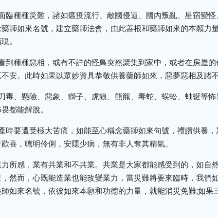
會面臨種種災難，諸如瘟疫流行、敵國侵逼、國內叛亂、星宿變怪
念藥師如來名號，建立藥師法會，由此善根和藥師如來的本願力
顯現。
中看到種種惡相，或有不詳的怪鳥突然聚集到家中，或者在房屋的
忑不安。此時如果以眾妙資具恭敬供養藥師如來，惡夢惡相及諸
、刀毒、懸險、惡象、獅子、虎狼、熊羆、毒蛇、蜈蚣、蚰蜒等怖
怖畏都能解脫。
臨產時要遭受極大苦痛，如能至心稱念藥師如來句號，禮讚供養，
者歡喜，聰明伶俐，安隱少病，無有非人奪其精氣。
業力所感，業有共業和不共業。共業是大家都能感受到的，如自然
造，然而，心既能造業也能改變業力，當災難將要來臨時，我們
師如來名號，依彼如來本願和功德的力量，就能消災免難;如果