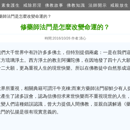
素食護生
戒除邪淫
佛教故事
佛教知識
法師開示
戒殺放生
修藥師法門是怎麼改變命運的？
修藥師法門是怎麼改變命運的？
時間:2016/10/26 作者:清心
我們大千世界中有許許多多佛土，但特別提倡兩處：一是在我們這
方琉璃淨土。西方淨土的教主阿彌陀佛，在因地發了四十八大願
十二大願，更為重視人生的現世快樂。所以在佛教徒中自然形成
教界所重視，相關典籍可謂汗牛充棟;而東方藥師法門卻鮮少有人
教產生了諸多誤會，認為信佛但求來世快樂而不重視現世的人生
改變人們這種錯誤認識，曾大力提倡人間佛教，並親自講解過《
法門的弘揚是很有現實意義的。