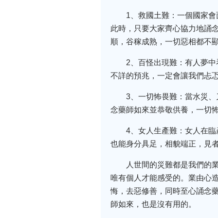
1、救國土難：一個國家
此時，只要大家齊心協力地誦
順，谷稼成熟，一切惡相都不
2、百怪出現難：有人夢
不詳的預兆，一定會讓我們忐
3、一切怖畏難：當水災
念藥師如來並恭敬供養，一切
4、女人生產難：女人在
也能身分具足，相貌端正，見
人世間的災難都是我們的
唯有個人才能感受的。業由心
悔，去惡修善，同時至心誦念藥
師如來，也是沒有用的。