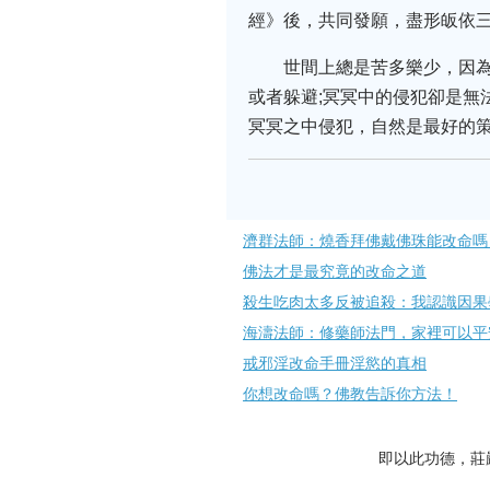
經》後，共同發願，盡形皈依
世間上總是苦多樂少，因
或者躲避;冥冥中的侵犯卻是無
冥冥之中侵犯，自然是最好的
濟群法師：燒香拜佛戴佛珠能改命嗎
佛法才是最究竟的改命之道
殺生吃肉太多反被追殺：我認識因果
海濤法師：修藥師法門，家裡可以平
戒邪淫改命手冊淫慾的真相
你想改命嗎？佛教告訴你方法！
即以此功德，莊