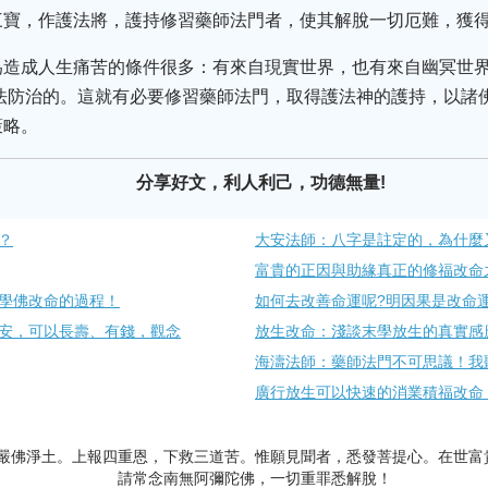
三寶，作護法將，護持修習藥師法門者，使其解脫一切厄難，獲
為造成人生痛苦的條件很多：有來自現實世界，也有來自幽冥世
法防治的。這就有必要修習藥師法門，取得護法神的護持，以諸
策略。
分享好文，利人利己，功德無量!
？
大安法師：八字是註定的，為什麼又
富貴的正因與助緣真正的修福改命
學佛改命的過程！
如何去改善命運呢?明因果是改命
安，可以長壽、有錢，觀念
放生改命：淺談末學放生的真實感
海濤法師：藥師法門不可思議！我
廣行放生可以快速的消業積福改命
嚴佛淨土。上報四重恩，下救三道苦。惟願見聞者，悉發菩提心。在世富
請常念南無阿彌陀佛，一切重罪悉解脫！