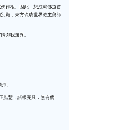
成佛作祖。因此，想成就佛道首
的別願，東方琉璃世界教主藥師
有情與我無異。
清淨。
正黠慧，諸根完具，無有病