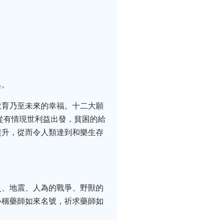
具。
教育乃至未來的幸福。十二大願
從有情現世利益出發，貧困的給
超升，從而令人類達到和樂生存
災、地震、人為的戰爭、野獸的
心稱藥師如來名號，祈求藥師如