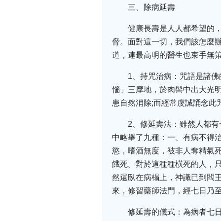
三、除病延壽
健康長壽是人人都希望的
脅。面對這一切，我們該怎麼
道，連最高明的醫生也束手無
1、持咒治病：咒語是諸
惱」三摩地，於肉髻中出大光
患自然消除;而經常虔誠誦念此
2、修延壽法：雖然人都
中略舉了九種：一、有病不得治
慾，嗜酒無度，被非人奪精氣死
餓死。對於這種種橫死的人，
然還臥在病榻上，神識已到閻
來，修習藥師法門，經七日乃
修延壽的儀式：為病者七