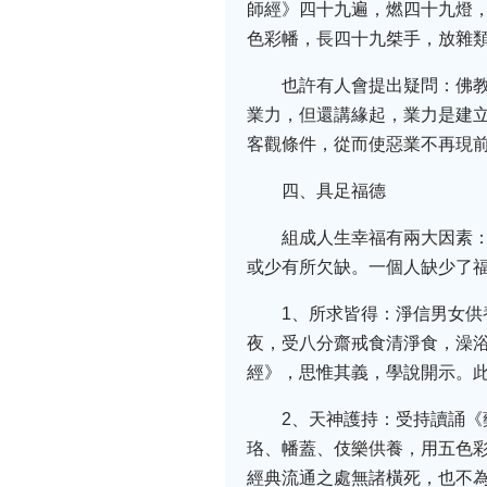
師經》四十九遍，燃四十九燈
色彩幡，長四十九桀手，放雜
也許有人會提出疑問：佛
業力，但還講緣起，業力是建
客觀條件，從而使惡業不再現
四、具足福德
組成人生幸福有兩大因素
或少有所欠缺。一個人缺少了
1、所求皆得：淨信男女供
夜，受八分齋戒食清淨食，澡
經》，思惟其義，學說開示。
2、天神護持：受持讀誦
珞、幡蓋、伎樂供養，用五色
經典流通之處無諸橫死，也不