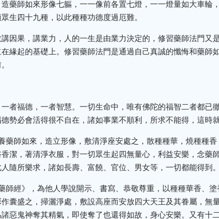
，造藥師如來形像七軀，一一像前各置七燈，一一燈量如大車輪
類眾生四十九種，以此種種功德度過厄難。
教講因果，講業力，人的一生是由業力決定的，修習藥師法門又是
立在緣起的基礎上。修習藥師法門是通過自己真誠的懺悔和藥師
前。
：一者福德，一者智慧。一切生命中，唯有佛陀的福智二者都已
福德勢必會活得很不自在，諸如事業不順利，所求不能得，這時
養藥師如來，造立形像，敷清淨座安處之，散種種華，燒種種香
浴香潔，著清淨衣服，對一切眾生起四無量心，利益安樂，念藥
此人隨所樂求，諸如長壽、富饒、官位、男女等，一切都能得到
《藥師經》，為他人學說開示、書寫、恭敬尊重，以種種華香、塗
彩作囊盛之，掃灑淨處，敷設高座而安放四大天王及其眷屬，無
為諸惡鬼神奪其精氣，即使奪了也還得如故，身心安樂。又有十