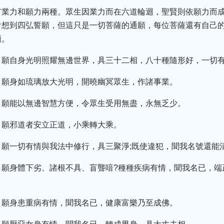
有業力和願力兩種。眾生因業力而在六道輪迴，聖賢則依願力而
會想到四弘誓願，但這只是一切菩薩的通願，每位菩薩還有自己
願。
，願自身光明照耀無邊世界，具三十二相，八十種隨形好，一切
，願身如琉璃放大光明，開曉幽冥眾生，作諸事業。
，願能以無邊智慧方便，令眾生受用無盡，永無乏少。
，願邪道者安立正道，小乘轉大乘。
願一切有情與我法中修行，具三聚淨;既使違犯，聞我名號還能
，願身體下劣、諸根不具、盲聾喑?種種疾病有情，聞我名已，端
，願身患重病有情，聞我名已，健康富樂乃至成佛。