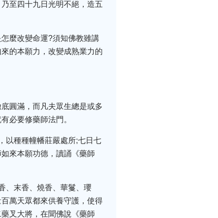
，乃至四十九日光明不絕，造五
怎麼改變命運?須知佛教雖講
如來的本願力，改變成熟業力的
徹底圓滿，而凡夫眾生總是或多
就有必要修藥師法門。
，以種種幢幡莊嚴處所;七日七
師如來本願功德，讀誦《藥師
。
香、末香、燒香、華鬘、瓔
量百萬天眾都來供養守護，使得
二藥叉大將，在聞佛說《藥師