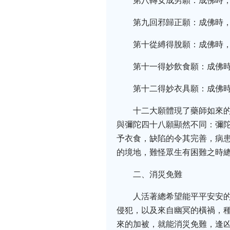
第八轉女成男願：成佛時
第九回邪歸正願：成佛時
第十從縛得脫願：成佛時
第十一得妙飲食願：成佛
第十二得妙衣具願：成佛
十二大願體現了藥師如來
與彌陀四十八願顯然不同：彌陀
予衣食，缺陷的令其完善，病
的境地，難怪眾生有困難之時
二、消災免難
人活著總希望能平平安安
侵犯，以及來自幽冥的橫禍，
來的加被，就能消災免難，逢