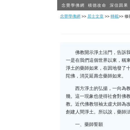
念覺學佛網
積德改命
深信因果
念覺學佛網
>>
居士文章
>>
轉載
>> 
佛教開示淨土法門，告訴
一是在我們這個世界以東，稱東
淨土的藥師如來，在因地發了
陀佛，消災延壽念藥師如來。
西方淨土的弘揚，一向為
幾。這一現象也使得社會對佛
教。近代佛教領袖太虛大師為
創建人間淨土。所以說，藥師
一、藥師誓願