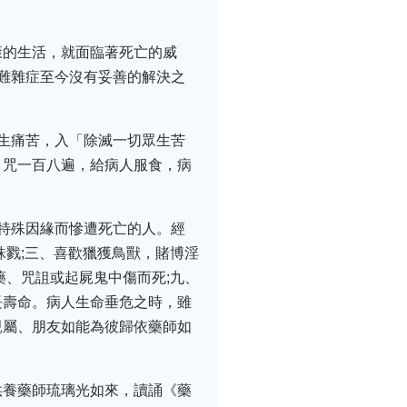
康的生活，就面臨著死亡的威
難雜症至今沒有妥善的解決之
。
生痛苦，入「除滅一切眾生苦
，咒一百八遍，給病人服食，病
特殊因緣而慘遭死亡的人。經
誅戮;三、喜歡獵獲鳥獸，賭博淫
藥、咒詛或起屍鬼中傷而死;九、
長壽命。病人生命垂危之時，雖
親屬、朋友如能為彼歸依藥師如
供養藥師琉璃光如來，讀誦《藥