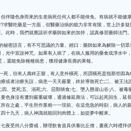
，但伴隨色身而來的生老病死任何人都不能倖免。有病就不能健
辦?求醫吃藥是一方面，但醫藥治病的能力非常有限，世上許多疑
策。此時，我們就應該祈求藥師如來的加持，認真修習藥師法門
佛的秘密語言，有不可思議的力量。經曰：藥師如來為解除一切眾
明，光中宣說神咒。如果有人病了，在病人服用的藥食或淨水中
咒，還能免除種種病患，獲得健康長壽的果報。
有一死，但有人壽終正寢，有人意外橫死，所謂橫死是指那些因為
療或者治療失誤，病患一天天嚴重，終於導致死亡;二、被王法
;四、焚死;五、溺死;六、惡獸啖食;七、墮入懸崖山谷;八、被毒
只要色身沒有遭到嚴重破壞，通過修延壽法，可以起死回生，延
王所在之處，平生所作業相一一現前。在這危急的時刻，病人的
至四十九天，病人神識就能回到肉體上，如從夢中醒來。
日七夜受持八分齋戒，辦理飲食資具供養比丘僧，晝夜六時禮拜