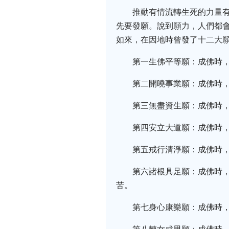
推動有情流轉生死的力量
先要發願。說到願力，人們都
如來，在因地時曾發了十二大
第一生佛平等願：成佛時
第二開曉事業願：成佛時
第三無盡資生願：成佛時
第四安立大道願：成佛時
第五戒行清淨願：成佛時，
第六諸根具足願：成佛時
苦。
第七身心康樂願：成佛時