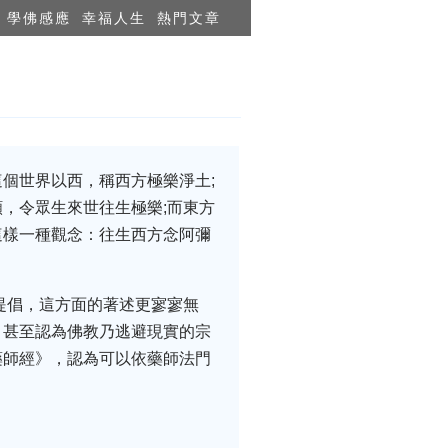
學佛感應
幸福人生
熱門文章
個世界以西，稱西方極樂淨土;
，令眾生來世往生極樂;而東方
這樣一種觀念：往生西方念阿彌
提倡，這方面的著述更寥寥無
，甚至認為佛教乃逃避現實的宗
藥師經》，認為可以依藥師法門