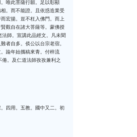
用。唯此菩薩行願。足以彰顯
德相。而不能證。且依惑造業受
持而宏揚。豈不枉入佛門。而上
普賢觀自在諸大菩薩等。蒙佛授
老法師。宣講此品經文。凡未聞
八難者自多。倓公以台宗老宿。
文。踰年始攜稿來青。付梓流
不倦。及仁道法師孜孜兼利之
宗。四用。五教。國中又二。初