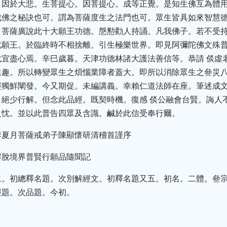
。因於大悲。生菩提心。因菩提心。成等正覺。是知生佛互為體
成佛之秘訣也可。謂為菩薩度生之法門也可。眾生皆具如來智慧
。菩薩廣說此十大願王功德。慇懃勸人持誦。凡我佛子。若不受
此願王。於臨終時不相捨離。引生極樂世界。即見阿彌陀佛文殊
宜盡心焉。辛巳歲暮。天津功德林諸大護法善信等。恭請 倓虛
進趣。所以轉變眾生之煩惱業障者蓋大。即所以消除眾生之叄災
經獨鮮闡發。今又期促。未編講義。幸賴仁道法師在座。筆述成
絕少行解。但念此品經。既契時機。復感 倓公融會台賢。誨人
之忱。並以此普告四眾及含識。鹹於此信受奉行爾。
季夏月菩薩戒弟子陳顯懷研清稽首謹序
解脫境界普賢行願品隨聞記
二。初總釋名題。次別解經文。初釋名題又五。初名。二體。叄
經題。次品題。今初。