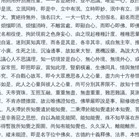
言用則用外別無性量。一一皆是絕待。並不思議。唯是一心。故
即是泯。立泯同時。即是中。立中有泯。立時即妙。泯中有立。
言大。實絕待無外。強名曰大。一大一切大。大但假名。顧名而
。煩惱即消。煩惱消時。不離當處。即顯自心。而即心即佛。即
被名相役使。拘於現前之色身妄心。由之現起種種計度。種種思
能自返。迷則莫知真理。而各是其是。各非其非。或自無主宰。
方小廣。生死之法。沉淪邊事。故如來大智。應機設藥。為說大
思議心人不思議理。知一切境皆是自心。無心外境。無境外心。
常寂常照。即照即寂。當知此理。豎窮橫遍。生佛同具。情與無
詳究。不自觀心故耳。即今大眾應思各人之心量。盡力向十方叄
亦如是。此人之心量與彼人之心量。尚可分別其界限不。故知十
攝。天帝寶珠。互照互融。重重無盡。無盡重重。難思難議。莫
深。不肯赤體擔當。故云唯佛證知也。佛華嚴即說是事。顯修德
也。凡夫滯於所知覺遺於能知覺。二乘滯於能知覺遺於本知覺。
愛是非善惡之思想。自以為能見能聞。能知能覺。殊不知早落在
亦得暫脫所知覺之囹圄。尚知有能知覺也。久久深入。離能離所
妙。縱未能證。即是名字位中佛矣。古德約十義釋佛。法界。本