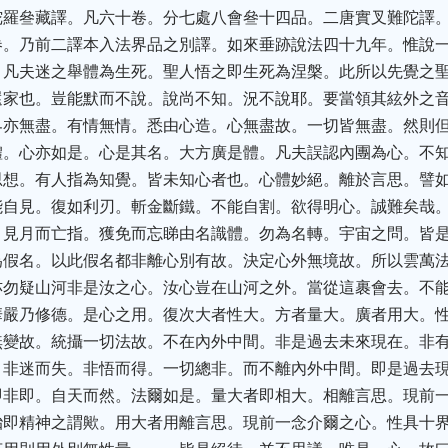
陀羅叄藏譯。凡六十卷。分七處八會叄十四品。二唐實叉難陀譯
卷。乃前二譯本入法界品之別譯。如來垂跡說法四十九年。惟說
。凡夫迷之舉體為生死。聖人悟之即生死為涅槃。此所以先覺之
還家也。豈能默而不說。說尚不知。況不說耶。要當領其絃外之
界亦無盡。有情無情。悉由心造。心無盡故。一切皆無盡。然則
體。心亦如是。心是其名。大方廣是體。凡夫誤認內團為心。不
思想。有人指為知覺。皆未知心者也。心體妙絕。離於言思。譬
能自見。復如利刃。斬金斷鐵。不能自割。欲得明心。誠難矣哉
。見月而亡指。獲免而忘睇由名識體。勿為名轉。宇宙之問。皆
為假名。以此假名都非離心別有故。決定心外無境故。所以雲萬
亦勿疑山河非是汝之心。汝心豈在山河之外。當從這裹會去。不
華嚴乃修德。是心之用。復次大者性大。方者量大。廣者用大。
無變故。統攝一切法故。不在內外中間。非是過去未來現在。非
。非迷而失。非悟而得。一切總非。而不離內外中間。即是過去
即非即。自天而然。法爾如是。量大者即相大。相離言思。現前
殆即精神之謂歟。用大者用離言思。現前一念介爾之心。性具十