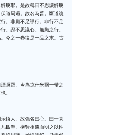
求解脫耶。是故稱曰不思議解脫
。伏道周遍。故名為普。斷道纔
實行。非願不足導行。非行不足
妙行。證不思議心。無願之行。
品。今之一卷復是一品之末。古
迦溼彌羅。今為克什米爾一帶之
文也。
開示悟人。故強名曰心。曰一真
六凡四聖。橫豎相織而明之以性