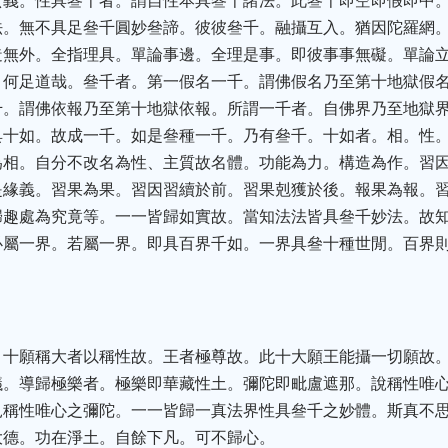
玄義。性具叄千者。謂自性本具叄千諸法。此叄千即空即假即中
法。無不具足叄千圓妙叄諦。彼彼叄千。融攝互入。猶因陀羅網
造無外。全指理具。單論事邊。全理是事。即彼事事無礙。單論
。何足道哉。叄千者。第一假名一千。謂佛假名乃至第十地獄假
千。謂佛依報乃至第十地獄依報。所謂一千者。自佛界乃至地獄
具十如。故成一千。如是叄種一千。乃有叄千。十如者。相。性
為相。自分不改名為性、主質故名體。功能為力。構造為作。習
是緣義。習果為果。習因習續於前。習果剋獲於後。報果為報。
歸趣處為究竟等。一一皆歸如實故。當知法法皆具叄千妙法。故
必屬一界。若屬一界。即具百界千如。一界具叄十種世閒。百界
。十願稱大者以稱性故。王者極尊故。此十大願王能攝一切願故
議。導歸極樂者。極樂即華藏性土。彌陀即毗盧遮那。說稱性唯
見稱性唯心之彌陀。一一皆歸一真法界性具叄千之妙體。斯真不
大德。功在淨土。自餘下凡。可不歸心。