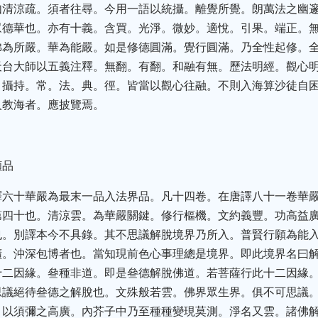
如清涼疏。須者往尋。今用一語以統攝。離覺所覺。朗萬法之幽
眾德華也。亦有十義。含買。光淨。微妙。適悅。引果。端正。
佛為所嚴。華為能嚴。如是修德圓滿。覺行圓滿。乃全性起修。
天台大師以五義注釋。無翻。有翻。和融有無。歷法明經。觀心
。攝持。常。法。典。徑。皆當以觀心往融。不則入海算沙徒自
入教海者。應披覽焉。
願品
譯六十華嚴為最末一品入法界品。凡十四卷。在唐譯八十一卷華
第四十也。清涼雲。為華嚴關鍵。修行樞機。文約義豐。功高益
也。別譯本今不具錄。其不思議解脫境界乃所入。普賢行願為能
曠。沖深包博者也。當知現前色心事理總是境界。即此境界名曰
十二因緣。叄種非道。即是叄德解脫佛道。若菩薩行此十二因緣
思議絕待叄德之解脫也。文殊般若雲。佛界眾生界。俱不可思議
。以須彌之高廣。內芥子中乃至種種變現莫測。淨名又雲。諸佛