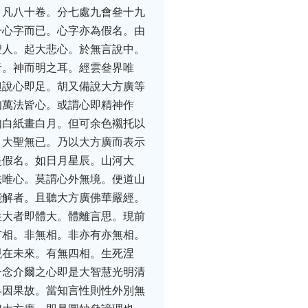
。凡八十卷。分七處九會叄十九
一心字而已。心字亦為假名。由
聖人。起大悲心。於無言說中。
音。神而明之耳。經雲叄界唯
但說心即足。胡又備說大方廣等
知萬法皆心。或謂心即精神作
如白紙畫白月。但可余色襯托以
。大聖無已。乃以大方廣而表示
是假名。如日月星辰。山河大
法唯心。莫謂心外無境。便道山
能解者。且聽大方廣佛華嚴經。
性大者即體大。體離言思。現前
有相。非無相。非亦有亦無相。
現在未來。有無四相。生死涅
一念介爾之心即是大智慧光明清
界因果故。當知言性則性外別無