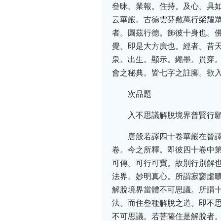
叄昧。業報。住持。及心。具
云華嚴。古德雲芬敷萬行榮耀
者。圓茲行德。飾彼十身也。
覺。即是大方廣也。經者。昔
泉。出生。顯示。繩墨。貫穿
會之秘典。皆七字之註腳。欲
次品題
入不思議解脫境界普賢行
唐般若譯四十卷華嚴在晉
卷。今之所釋。即彼四十卷中
可傳。可行可寶。故別行別解
法界。妙明真心。所謂寂寥虛
解脫境界當體不可思議。所謂
法。而住叄種解脫之道。即不
不可思議。若菩薩住是解脫者