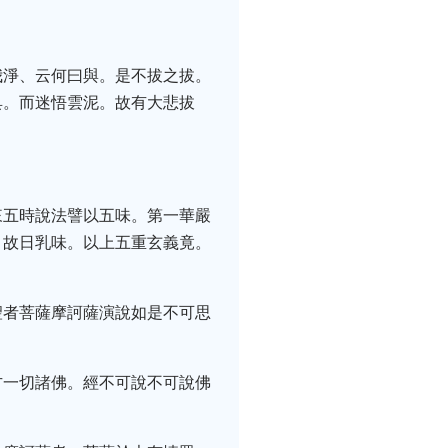
我淨、云何曰與。是不拔之拔。
具。而迷悟雲泥。故有大悲拔
來五時說法譬以五味。第一華嚴
。故日乳味。以上五重玄義竟。
聖者菩薩摩訶薩演說如是不可思
方一切諸佛。經不可說不可說佛