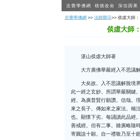
念覺學佛網
積德改命
深信因果
念覺學佛網
>>
法師開示
>> 倓虛大
倓虛大師
湛山倓虛大師著
大方廣佛華嚴經入不思議
大矣故。入不思議解脫境
此一經之玄妙。所謂華嚴關鍵
經。為廣普賢行願讚。信哉。
來之長子。傳如來之家法。稱
也。顯懷下劣。每誦讀此品經
善戒經。但有二事。雖廣略隨時
寄圓說十願。自一禮敬乃至十