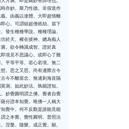
曰大方廣。即是圓妙叄諦理也。
泯時亦妙。斯乃性德。非假造作
思義。由義以達體。大即超情離
佛即心。可謂頓超僧祇劫。當下
量。發生種種學說。種種理論。
推功於天。權在彼神。總為痴人
方廣。欲令轉識成智。證於真
或即境見不思議心。或即心了難
情。平等平等。若心若境。無二
世想。思之又思。尚有邊際古今
世古今不離當念。無邊剎海豈隔
測莫測。如此妙法。孰能證知。
也。妙覺圓明謂之佛。覺者自覺
菩薩分證本知覺。唯佛一人稱大
所知覺中。何不反觀是誰能見能
。謂之本覺。覺性圓明。普照法
性。涅槃。隨樂。成正覺。願。