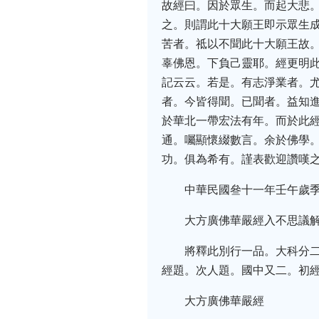
故經曰。因於眾生。而起大悲
之。則謂此十大願王即示眾生
苦者。祗以不聞此十大願王故
辜佛恩。下負己靈耶。經更明
記云云。若是。有志淨業者。尤
者。今皆得聞。已聞者。益知
於華北一帶宏法有年。而於此
通。囑顯懷綴數言。余於佛學。
功。俱為希有。謹表歡迎讚嘆
中華民國叄十一年壬午歲
大方廣佛華嚴經入不思議
將釋此別行一品。大科分
經題。次人題。國中又二。初
大方廣佛華嚴經