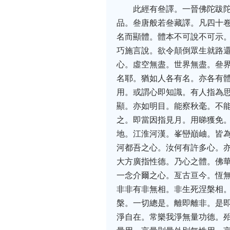
此經有叄譯。一晉佛陀跋
品。叄唐般若叄藏譯。凡四十
名而顯體。體本不可說不可示
巧施言說。欲令顛倒眾生就路
心。虛空無盡。世界無盡。叄
名耶。猶如人各有名。亦各有
用。或謂心即知識。有人指為
顯。亦如明目。能察秋毫。不
之。即當因指見月。用睇獲免
地。江淮河漢。峯巒巔岫。皆
河都吾之心。汝何有許多心。
大方廣指性德。乃心之體。佛
一念介爾之心。亙古亘今。恆
非非有非無相。非生死涅槃相
槃。一切總是。離即離非。是
淨自在。常樂我淨無量功德。