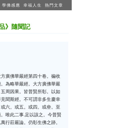
學佛感應
幸福人生
熱門文章
品》隨聞記
大方廣佛華嚴經第四十卷。徧收
讚。為略華嚴經。大方廣佛華嚴
。五周因果。皆普賢所彰。以如
得見聞斯經。不可謂非多生慶幸
。或六。或五。或四。或叄。至
。唯此二事.足以該之。今普賢
以萬行莊嚴論。仍彰生佛之跡。