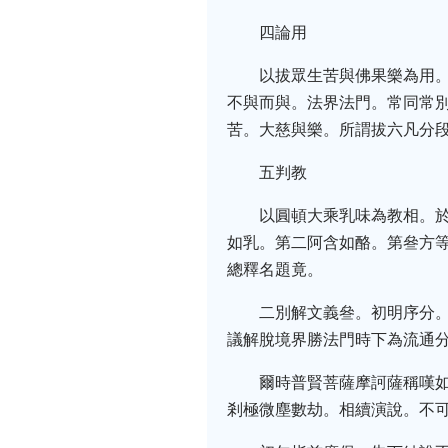
四論用
以拔眾生苦與佛果樂為用
不與而與。法界法門。常同常
苦。大慈與樂。所謂拔六凡分
五判教
以圓頓大乘乳味為教相。
如乳。第二阿含如酪。第叄方
總釋名題竟。
二別解文義叄。初明序分
議解脫境界勝法門時下為流通
爾時普賢菩薩摩訶薩稱嘆
剎極微塵數劫。相續演說。不