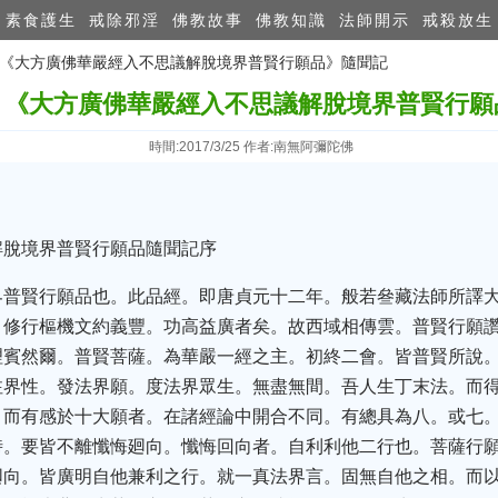
素食護生
戒除邪淫
佛教故事
佛教知識
法師開示
戒殺放生
師：《大方廣佛華嚴經入不思議解脫境界普賢行願品》隨聞記
：《大方廣佛華嚴經入不思議解脫境界普賢行願
時間:2017/3/25 作者:南無阿彌陀佛
解脫境界普賢行願品隨聞記序
界普賢行願品也。此品經。即唐貞元十二年。般若叄藏法師所譯
。修行樞機文約義豐。功高益廣者矣。故西域相傳雲。普賢行願
理賓然爾。普賢菩薩。為華嚴一經之主。初終二會。皆普賢所說
注界性。發法界願。度法界眾生。無盡無間。吾人生丁末法。而
。而有感於十大願者。在諸經論中開合不同。有總具為八。或七
。要皆不離懺悔廻向。懺悔回向者。自利利他二行也。菩薩行願
廻向。皆廣明自他兼利之行。就一真法界言。固無自他之相。而