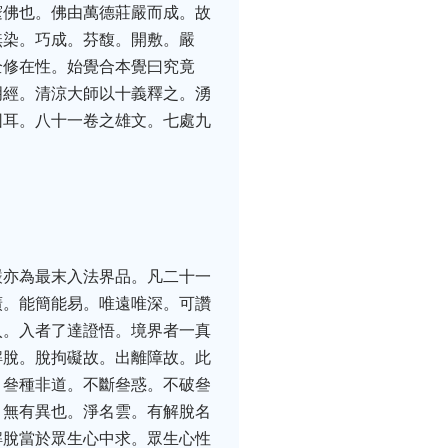
邃佛也。佛由萬德莊嚴而成。故
無染。巧成。芬馥。開敷。嚴
全修在性。始覺合本覺曰究竟
明經。清涼大師以十義釋之。湧
困耳。八十一卷之雄文。七處九
嚴亦為最末入法界品。凡二十一
廣。能簡能易。唯遠唯深。可讚
入。入者了達證悟。境界者一真
解脫。脫拘礙故。出離障故。此
。叄種非道。不斷叄惑。不破叄
。無有異也。淨名雲。有解脫名
解脫當於眾生心中求。眾生心性