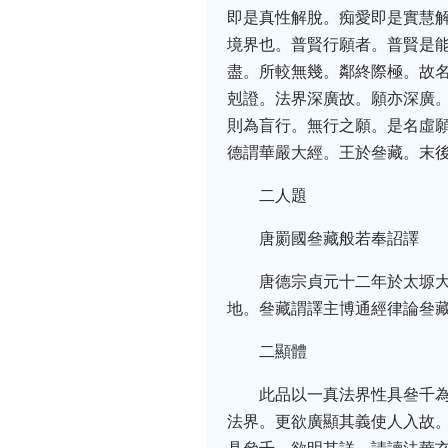
即是真性解脫。痴愛即是實慧
境界也。普賢行願者。普賢是
盡。所較無幾。鄰終際極。故
剋證。法界深廣故。願亦深廣
則為盲行。無行之願。是名虛
德謂華嚴大經。王於叄藏。末
二人題
唐罽國叄藏般若奉詔譯
唐德宗貞元十二年於太塬
地。叄藏謂譯主博通經律論叄
二顯體
此品以一真法界性具叄千
法界。更欲廣顯其義使人入故