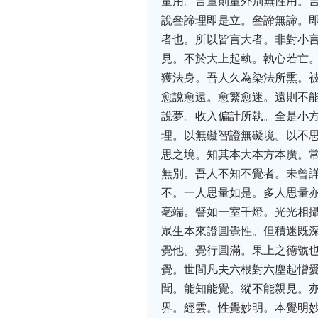
量用。言量則量外別無性用。
說叄諦理即是立。叄諦無諦。
者也。所以皆言大者。非對小
見。不於大上起執。執心若亡
獲法身。吾人久為染法所熏。
愈說愈遠。愈繁愈迷。遠則不
說夢。收入偏計所執。全是小
理。以無礙智證無礙境。以不
思之境。知其本大本方本廣。
無別。吾人不知不覺者。未曾
不。一人思量如是。多人思量
亳端。譬如一室千燈。光光相
眾生本來證圓覺性。但積迷既
覺他。覺行圓滿。果上之德號
覺。世間凡夫六根對六塵起憎
聞。能知能覺。縱不能親見。
界。經雲。性覺妙明。本覺明