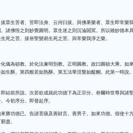
。拔眾生苦者、苦即法身、云何曰拔。與佛果樂者、眾生即常樂
別。諸佛悟之則妙覺圓明。眾生迷之則沉淪閤冥。所以雖妙德本
段生死之苦。拔叄聖變易生死之苦。與常樂我淨之樂。
於化儀為頓教。於化法兼明別教。正明圓教。故曰圓頓大乘。如
等如生酥。第四般若如熟酥。第五法華涅槃如醍醐。此第一時說
。即結前所說。次若欲成就此功德下為正宗分。叄爾時世尊與諸
分。今初序分。即發起序。
如來勝功德已。告諸菩薩及善財言。善男子。如來功德。假使十
可窮盡。