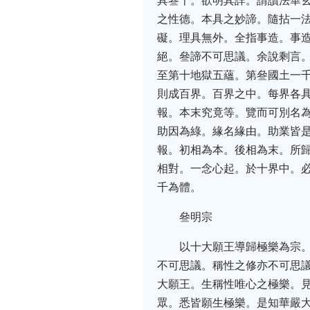
具叄千。欲明其詳。請讀法華
之性德。本具之妙諦。隨拈一
礙。理具無外。全指事造。事
絕。叄諦不可思議。余說剩言
至第十地獄五蘊。第叄國土一
則成百界。百界之中。每界各
報。本末究竟等。覽而可別名
助因為綠。緣名緣由。助業皆
報。初相為本。後相為末。所
相對。一念心起。於十界中。
千為體。
叄明宗
以十大願王導歸極樂為宗
不可思議。稱性之修亦不可思
大願王。生稱性唯心之極樂。
眾。悉皆願生極樂。是知華嚴