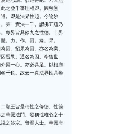
。敻絕思議。妙絕待絕。乃天然
。此之叄千事理相即。圓融無
立邊。即是法界性起。今論妙
名。第二實法一千。謂佛五蘊乃
界。每界皆具餘九之性德。十界
。體。力。作。因。緣。果。
因為因。招果為因。亦名為業。
習因習果。通名為因。牽後世
知介爾一心。亦必具足。以根塵
則叄千也。故云一真法界性具叄
。二願王皆是稱性之修德。性德
心之華嚴法門。發稱性唯心之十
思議之妙宗。普賢大士。華嚴海