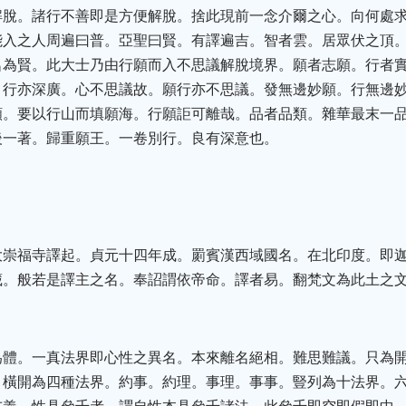
解脫。諸行不善即是方便解脫。捨此現前一念介爾之心。向何處
能入之人周遍曰普。亞聖曰賢。有譯遍吉。智者雲。居眾伏之頂
名為賢。此大士乃由行願而入不思議解脫境界。願者志願。行者
。行亦深廣。心不思議故。願行亦不思議。發無邊妙願。行無邊
願。要以行山而填願海。行願詎可離哉。品者品類。雜華最末一
後一著。歸重願王。一卷別行。良有深意也。
大崇福寺譯起。貞元十四年成。罽賓漢西域國名。在北印度。即
藏。般若是譯主之名。奉詔謂依帝命。譯者易。翻梵文為此土之
為體。一真法界即心性之異名。本來離名絕相。難思難議。只為
。橫開為四種法界。約事。約理。事理。事事。豎列為十法界。