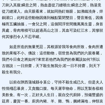
刀刺入其腹;瞬息之間，熱血盡從刀縫噴出;瞬息之間，熱湯竟
從刀縫灌入。由天眼看來，就如同熱釘烙眼，如沸鐵澆身，烊
銅灌口，此時這些動物因痛到極點緊閉雙目，聲音漸低，因痛
極而五臟抽搐，一會兒之間，這個閻浮世間幾萬萬生靈，身首
異處，骨肉堆積可以超過高山之頂，其血可染紅江水，其慘狀
何其慘烈令人不忍卒睹。
如是所造的無量兇惡，其根源皆我等食肉所致，食肉所遭
致的果報不小。佛說：這些動物，宿世曾為我們的六親眷屬，
我們今日食之將如何?來世若他們為我們的眷屬該如何?所以
古德說：一日持齋，天下殺生無我分;若一日不持齋，則天下
殺生有我分。
以前在陝西蒲城縣令某公，守持不殺生戒已久。但是夫人
性情殘忍暴戾，又貪饞口腹。每天屠宰物命，用以烹製各樣精
美飲食。有一次，正好夫人生日，親自交代廚師，預備豐盛的
筳席，慶賀一番。廚房內豬、羊、雞、鴨，捆縛滿地，伸頸哀