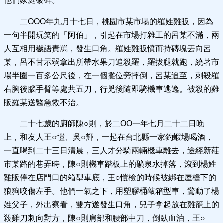
他們家庭破碎。
二OOO年九月十七日，桃園市某市場的羅姓雞販，因為
一句半開玩笑的「阿伯」，引起在市場打雜工的呂某不滿，兩
人互相用穢語責罵，發生口角。羅姓雞販憤而持磚塊丟向呂
某，呂不甘示弱拿出所帶水果刀追殺羅，羅拔腿就跑，繞著市
場半圈一百多公尺後，在一個攤位旁摔倒，呂某追至，刺殺羅
右胸後腦手臂等處共五刀，行兇後隨即騎機車逃逸。被殺的雞
販羅某送醫急救不治。
二十七歲的廚師陳○則，於二OO一年七月二十二日晚
上，和友人王○愷、吳○輝，一起在台北縣一家釣蝦場喝酒，
一直喝到二十三日清晨，三人才分騎兩輛機車離去，途經新莊
市某路的巷弄時，陳○則機車踏板上的礦泉水掉落，滾到楊姓
雞販停在店門口的箱型車底，王○愷檢的時候被綁在屋檐下的
狼狗咬傷左手。他們一氣之下，用塑膠桶敲箱型車，驚動了楊
姓父子，外出察看，雙方遂發生口角，兒子拿起放在雞籠上的
殺雞刀刺向對方，陳○則肩部和腰部中刀，倒臥血泊，王○