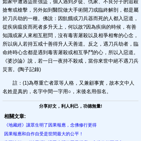
如家中遭遇盜匪強盜，個人遇到歹徒、仇家、不良分子的追殺
搶奪或槍擊，另外如到醫院做大手術開刀或臨終解剖，都是屬
於刀兵劫的一種。佛說：因飢餓或刀兵器而死的人都入惡道，
從疾病瘟疫而死者多升天上，何以故?因為疾病的時候，有善
知識或家人來相互慰問，沒有毒害屠殺以及相爭相奪的心念，
所以病人若持五戒十善得升人天善道。反之，遇刀兵劫者，臨
命終時心念都是遇到毒害屠殺或相互爭鬥的心，所以入惡道。
《婆沙論》說，若一日一夜持不殺戒，當你來世中絕不遇刀兵
災害。(陶子記錄)
註：(1)為尊重亡者眾等人格，又兼顧事實，故本文中人
名姓是真的，名字中間一字用○，末後名用假名。
分享好文，利人利己，功德無量!
相關文章:
《地藏經》讓眾生明了因果報應​，念佛修行更得
因果報應和自作自受是世間最大的公平！