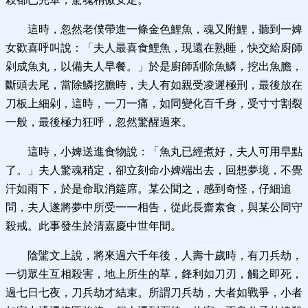
這時，忽然老僕帶進一條金色鯉魚，魂又附鯉，聽到一婢
女歡喜呼叫說：「夫人最喜食鯉魚，現還在熟睡，快交給廚師
剁成魚丸，以備夫人早餐。」於是廚師刮除魚鱗，挖出魚膽，
斷頭去尾，當除鱗挖膽時，夫人有如親受凌遲極刑，最後放在
刀板上細剁，這時，一刀一痛，如同變化百千身，受寸寸割裂
一般，最後極力狂呼，忽然驚醒過來。
這時，小婢送進食物說：「魚丸已經煮好，夫人可用早點
了。」夫人驚魂稍定，卻立刻命小婢端出去，回想夢境，不覺
汗如雨下，於是命取消筵席。某公聞之，感到奇怪，仔細追
問，夫人遂將夢中所受一一相告，從此長齋素食，與某公同守
殺戒。此事發生於清嘉慶中世年間。
陰騭文上說，將來過六千年後，人壽十歲時，有刀兵劫，
一切眾生互相殺害，地上所生的草，鋒利如刀刃，觸之即死，
過七日七夜，刀兵劫才結束。所謂刀兵劫，大者如戰爭，小者