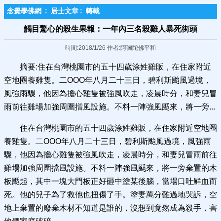
念覺學佛網
:
居士文章
:
轉載
觸目驚心的殺生果報：一年內三名殺雞人暴死街頭
時間:2018/1/26 作者:阿彌陀佛平和
摘要:住在台灣桃園市的五十四歲涂姓雞販，在住家附近
空地圈養雞隻。二OOO年八月二十三日，碧利斯颱風過境，
風強雨驟，他因為擔心雞隻被強風吹走，凌晨時分，和妻兒冒
雨前往雞場加強周圍擋風設施。不料一陣強風颳來，將一旁...
住在台灣桃園市的五十四歲涂姓雞販，在住家附近空地圈
養雞隻。二OOO年八月二十三日，碧利斯颱風過境，風強雨
驟，他因為擔心雞隻被強風吹走，凌晨時分，和妻兒冒雨前往
雞場加強周圍擋風設施。不料一陣強風颳來，將一旁棄置的木
板颳起，其中一塊大門板正好砸中塗某後腦，當場口吐鮮血而
死。他的兒子為了救他也扭傷了手。塗妻萬分難過地哭訴，空
地上棄置的廢棄木材不知道是誰的，沒想到竟然成為殺手，害