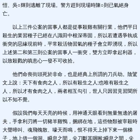
愷、吳○輝則逃離了現場。警方趕到現場時陳○則已氣絕身
亡。
以上三件公案的當事人都是從事殺雞有關行業，他們平日
殺生的業習種子已經在八識田中根深蒂固，所以若遭遇爭執或
衝突的惡緣現前時，平常殺活物習氣的種子會立即湧現，所以
上述第二和第三則公案的當事人一衝突，雙方立即拿起利器，
以致殺戮的嗔恚心一發不可收拾。
他們命喪街頭死於非命，也是經典上所謂的刀兵劫。陰騭
文上說：天下有食肉之人，所以有殺生之人;也唯有殺生之
人，所以才有食肉之人，兩者相互勾引，世人只因習見習聞所
以不知不覺。
假設我們每天天亮的時候，用神通天眼看到無量無邊的屠
夫，手拿利刃將一切豬羊雞鴨，捆綁在地，這些物類被宰殺時
大聲啼叫、魂飛魄散、嚎天而鳴，恨不得天上掉下來一個梯
子，地上借一個洞。瞬息之間，尖刀斷其咽喉;瞬息之間，尖