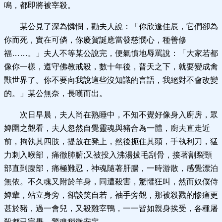
鳴，都即將被宰殺。
某公見了深為憐憫，勸夫人說：「你欣逢佳辰，它們卻為
你而死，實在可僯，你慶賀誕應當發慈憫心，種善修
福……。」夫人不等某公說完，便氣憤地辱罵說：「大家若都
像你一樣，遵守佛教戒殺，數十年後，普天之下，就要變成禽
獸世界了。你不要向我說這些沒知識的言語，我絕對不會改變
的。」某公無奈，長嘆而出。
次日早晨，夫人尚在熟睡中，不知不覺好像身入廚房，眾
婢圍之觀看，夫人忽然自覺靈魂與豬合為一體，廚夫直走近
前，拘執其四肢，提放在凳上，然後扼住其頭，手執利刀，猛
力刺入喉部，痛徹肺腑;又被投入沸湯拔毛刮骨，接著割裂頸
部直到腹部，痛極難忍，神魂隨著肝腸，一時游散，感覺漂泊
無依。不久魂又附於羊身，同遭殺害，驚懼狂叫，然而奴僕侍
婢輩，站立身旁，卻談笑自若，袖手旁觀，那被殺戮的慘痛更
甚於豬，過一會兒，又殺雞宰鴨，一一皆如親身挨受，各種屠
殺都已完畢，驚魂稍微安定。