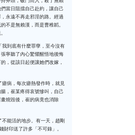
手持斧頭，破門而入，殺了無賴
他們當日阻擋自己赴約，讓自己
罪，永遠不再走邪淫的路。經過
死的不是無賴漢，而是曹稚韜。
鏡。
「我到底有什麼罪孽，至今沒有
」張寧聽了內心驚懼醒悟地後悔
下的，從該日起便讓她們改嫁，
了瘧病，每次瘧熱發作時，就見
鉤腸，崔某疼得哀號慘叫，自己
淫畫燒毀後，崔的病竟也消除
了不能活的地步。有一天，趙剛
出錢財印送了許多「不可錄」。