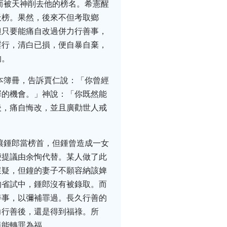
而被天神削去他的榜名。希憲醒
天榜。果然，後來不但考取鄉
但只要能痛自改過併力行善事，
淫行，清白已損，便自暴自棄，
的。
本簿冊，告訴賈仁說：「你曾經
罪的機會。」神說：「你既然能
後，痛自悔改，並且廣勸世人戒
。
讓鍾郎當榜首，但鍾曾造成一女
便提議由余恂代替。某人做了此
懷疑，但鐘的妻子不願容納該婢
的省試中，鍾郎沒有被錄取。而
善事，以彌補罪過。長久行善的
力行善後，還是得到福祿。所
樣能轉罪為福。