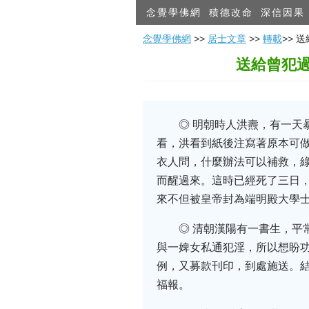
念覺學佛網
積德改命
深信因果
念覺學佛網
>>
居士文章
>>
轉載
>>
送給曾犯
◎ 明朝時人洪燾，有一
看，洪看到紙後注寫著原本可
衣人問，什麼辦法可以補救，
而醒過來。這時已經死了三日
來不但被皇帝封為端明殿大學
◎ 清朝漢陽有一書生，
與一婢女私通犯淫，所以想盼
例，又募款刊印，到處施送。
福報。