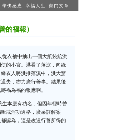
學佛感應
幸福人生
熱門文章
善的福報）
人從衣袖中抽出一個大紙袋給洪
副使的小官。洪看了落淚，向綠
，綠衣人將洪推落溪中，洪大驚
改過失，盡力廣行善事。結果後
此轉禍為福的報應啊。
該生本應有功名，但因年輕時曾
編輯戒淫功過格，廣采註解案
人都認為，這是改過行善所得的