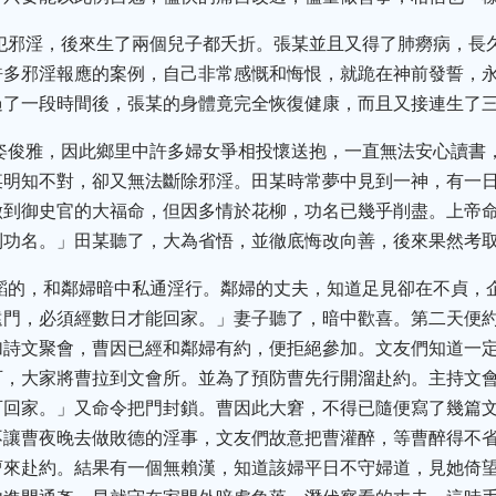
曾犯邪淫，後來生了兩個兒子都夭折。張某並且又得了肺癆病，長
許多邪淫報應的案例，自己非常感慨和悔恨，就跪在神前發誓，
過了一段時間後，張某的身體竟完全恢復健康，而且又接連生了
丰姿俊雅，因此鄉里中許多婦女爭相投懷送抱，一直無法安心讀書
某明知不對，卻又無法斷除邪淫。田某時常夢中見到一神，有一
做到御史官的大福命，但因多情於花柳，功名已幾乎削盡。上帝
到功名。」田某聽了，大為省悟，並徹底悔改向善，後來果然考
稚韜的，和鄰婦暗中私通淫行。鄰婦的丈夫，知道足見卻在不貞，
遠門，必須經數日才能回家。」妻子聽了，暗中歡喜。第二天便
加詩文聚會，曹因已經和鄰婦有約，便拒絕參加。文友們知道一
可，大家將曹拉到文會所。並為了預防曹先行開溜赴約。主持文
可回家。」又命令把門封鎖。曹因此大窘，不得已隨便寫了幾篇
不讓曹夜晚去做敗德的淫事，文友們故意把曹灌醉，等曹醉得不
曹來赴約。結果有一個無賴漢，知道該婦平日不守婦道，見她倚