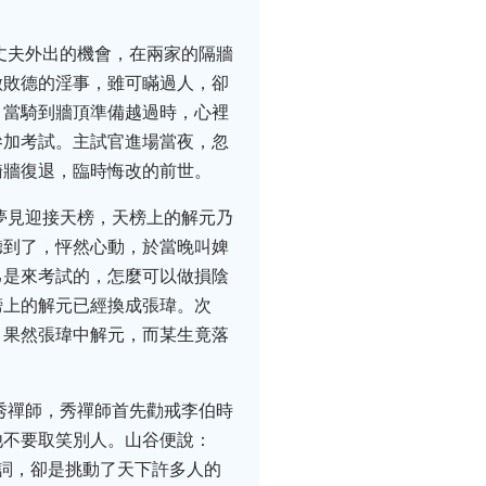
丈夫外出的機會，在兩家的隔牆
做敗德的淫事，雖可瞞過人，卻
，當騎到牆頂準備越過時，心裡
參加考試。主試官進場當夜，忽
騎牆復退，臨時悔改的前世。
夢見迎接天榜，天榜上的解元乃
聽到了，怦然心動，於當晚叫婢
己是來考試的，怎麼可以做損陰
榜上的解元已經換成張瑋。次
，果然張瑋中解元，而某生竟落
秀禪師，秀禪師首先勸戒李伯時
他不要取笑別人。山谷便說：
詞，卻是挑動了天下許多人的