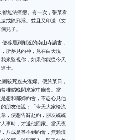
久都無法痊癒。有一次，張某看
永遠戒除邪淫。並且又印送《文
三個兒子。
，便移居到附近的南山寺讀書，
日，所夢見的神，竟在白天現
命我來監視你，如果你能從今天
取進士。
企圖殺死姦夫淫婦。便於某日，
約曹稚韜晚間來家中幽會。當
定是想和鄰婦約會，不忍心見他
會的朋友便說：「今天大家輪流
文章，便想告辭赴約，朋友統統
省人事時，才送他回家。當天夜
望，八成是等不到約會，無賴漢