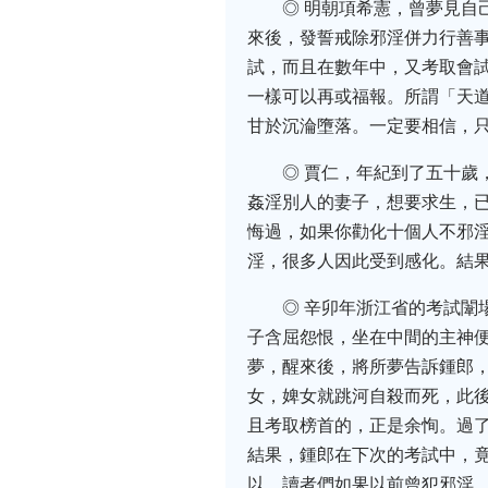
◎ 明朝項希憲，曾夢見
來後，發誓戒除邪淫併力行善
試，而且在數年中，又考取會
一樣可以再或福報。所謂「天
甘於沉淪墮落。一定要相信，
◎ 賈仁，年紀到了五十
姦淫別人的妻子，想要求生，
悔過，如果你勸化十個人不邪
淫，很多人因此受到感化。結
◎ 辛卯年浙江省的考試
子含屈怨恨，坐在中間的主神
夢，醒來後，將所夢告訴鍾郎
女，婢女就跳河自殺而死，此
且考取榜首的，正是余恂。過
結果，鍾郎在下次的考試中，
以，讀者們如果以前曾犯邪淫