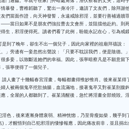
他進門通姦。早就守在家門外暗處角落，潛伏察看的丈夫，這時
事情暴發，曹稚韜聽了，驚出一身冷汗，邀請了文友們，除拜謝
文友們當面作證，向天神發誓，永遠戒除邪淫，並要行善補過贖
。——當日如果不是朋友們強拉曹去文會所，並阻擋他赴約。則
便得生，邪淫便得死。讀者們看了此例，盼能永記在心，引為戒
，可是到了晚年，卻生不出一個兒子，因此向家裡的祖廟拜禱說：
火。」旁邊有一妾忽然出聲說：「只要不耽誤我們，便是陰德。
了很多妾，以致斷送她們的幸福。因此，張寧暗察凡是不願意留
年，張寧便得了一個兒子。
士，請人畫了十幾幅春宮淫畫，每幅都畫得惟妙惟肖。後來崔某得
美婦人被兩個鬼卒挖肚抽腸，血流滿地，接著鬼卒又對崔某剖腹
報應，全屋的人都聽到了。崔某清醒後，急忙將淫畫全部燒毀。
始犯淫色，後來逐漸身體衰弱、精神恍惚，乃至骨瘦如柴，幾乎到
名)，才醒悟到自己犯邪淫的悽慘報應，因此痛改前非，並且捐