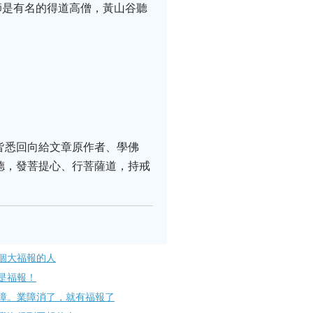
師是有名的得道高僧，黃山谷聽
皆悉回向給文章原作者、學佛
德，發菩提心、行菩薩道，持戒
個大福報的人
是福報！
障。業障消了，就有福報了