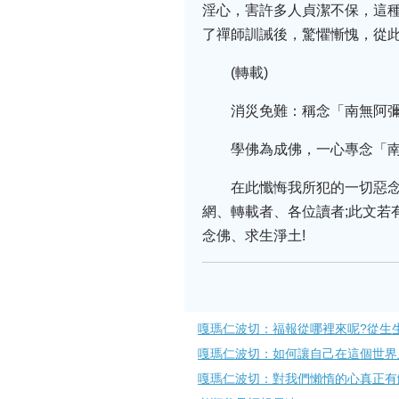
淫心，害許多人貞潔不保，這
了禪師訓誡後，驚懼慚愧，從
(轉載)
消災免難：稱念「南無阿
學佛為成佛，一心專念「
在此懺悔我所犯的一切惡
網、轉載者、各位讀者;此文若
念佛、求生淨土!
嘎瑪仁波切：福報從哪裡來呢?從生
嘎瑪仁波切：如何讓自己在這個世界
嘎瑪仁波切：對我們懶惰的心真正有