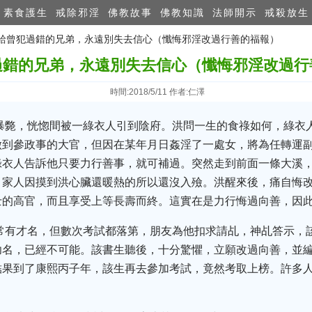
素食護生
戒除邪淫
佛教故事
佛教知識
法師開示
戒殺放生
 送給曾犯過錯的兄弟，永遠別失去信心（懺悔邪淫改過行善的福報）
過錯的兄弟，永遠別失去信心（懺悔邪淫改過行
時間:2018/5/11 作者:仁澤
天暴斃，恍惚間被一綠衣人引到陰府。洪問一生的食祿如何，綠衣
做到參政事的大官，但因在某年月日姦淫了一處女，將為任轉運
綠衣人告訴他只要力行善事，就可補過。突然走到前面一條大溪
，家人因摸到洪心臟還暖熱的所以還沒入殮。洪醒來後，痛自悔
士的高官，而且享受上等長壽而終。這實在是力行悔過向善，因
平常有才名，但數次考試都落第，朋友為他扣求請乩，神乩答示，
功名，已經不可能。該書生聽後，十分驚懼，立願改過向善，並
結果到了康熙丙子年，該生再去參加考試，竟然考取上榜。許多