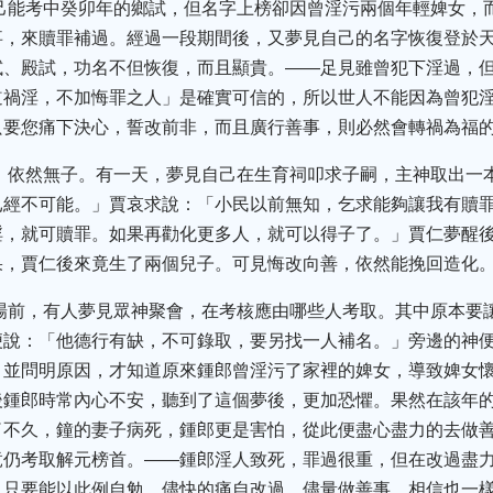
自己能考中癸卯年的鄉試，但名字上榜卻因曾淫污兩個年輕婢女，
事，來贖罪補過。經過一段期間後，又夢見自己的名字恢復登於
試、殿試，功名不但恢復，而且顯貴。——足見雖曾犯下淫過，
道禍淫，不加悔罪之人」是確實可信的，所以世人不能因為曾犯
只要您痛下決心，誓改前非，而且廣行善事，則必然會轉禍為福
歲，依然無子。有一天，夢見自己在生育祠叩求子嗣，主神取出一
已經不可能。」賈哀求說：「小民以前無知，乞求能夠讓我有贖
淫，就可贖罪。如果再勸化更多人，就可以得子了。」賈仁夢醒
果，賈仁後來竟生了兩個兒子。可見悔改向善，依然能挽回造化
闈場前，有人夢見眾神聚會，在考核應由哪些人考取。其中原本要
便說：「他德行有缺，不可錄取，要另找一人補名。」旁邊的神
，並問明原因，才知道原來鍾郎曾淫污了家裡的婢女，導致婢女
後鍾郎時常內心不安，聽到了這個夢後，更加恐懼。果然在該年
了不久，鐘的妻子病死，鍾郎更是害怕，從此便盡心盡力的去做
竟仍考取解元榜首。——鍾郎淫人致死，罪過很重，但在改過盡
，只要能以此例自勉，儘快的痛自改過，儘量做善事，相信也一