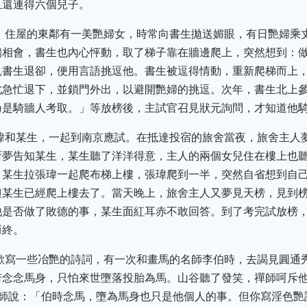
且還連得六個兒子。
生，住屋的東鄰有一美艷婦女，時常向書生拋送媚眼，有日艷婦乘
牆相會，書生也內心怦動，取了梯子靠在牆邊爬上，突然想到：
見書生退卻，便用言語挑逗他。書生被逗得情動，重新爬梯而上
此急忙退下，並鎖門外出，以避開艷婦的挑逗。次年，書生北上
乃是騎牆人考取。」等放榜後，主試官召見狀元詢問，才知道他
張瑋和某生，一起到南京應試。在抵達投宿的旅舍當夜，旅舍主人
所夢告知某生，某生聽了洋洋得意，主人的兩個女兒住在樓上也
。某生拉張瑋一起爬布梯上樓，張瑋爬到一半，突然自省想到自
但某生已經爬上樓去了。當天晚上，旅舍主人又夢見天榜，見到
他是否做了敗德的事，某生面紅耳赤不敢回答。到了考完試放榜
而終。
喜歡寫一些冶艷的詩詞，有一次和畫馬的名師李伯時，去謁見圓通
若念念馬身，只怕來世墮落投胎為馬。山谷聽了發笑，禪師呵斥
禪師說：「伯時念馬，墮為馬身也只是他個人的事。但你寫淫色艷