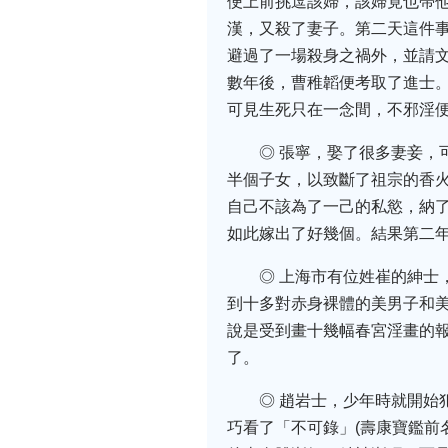
便上前挑逗該婦，該婦竟也帶
漢，又殺了妻子。第二天這件
避過了一場殺身之禍外，並請
數年後，曹稚韜便考取了進士
可見生死只在一念間，不邪淫
◎ 張寧，娶了很多妻妾
半個子女，以致斷了祖宗的香
自己不該為了一己的私慾，納
如此嫁出了好幾個。結果第二
◎ 上海市有位姓崔的紳
到十多對赤身裸體的美男子和
說是受到畫十幾幅春宮淫畫的
了。
◎ 趙岩士，少年時就開
巧看了「不可錄」(壽康寶鑑前