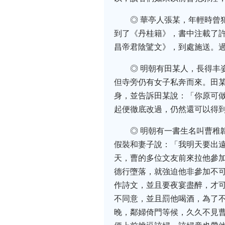
◎ 華亭人張某，年輕時
到了《丹桂籍》，書中注載了
昌帝君陰騭文》，到處施送。
◎ 明朝有田某人，長得
但寺旁仍有女子私奔而來。田
身，並告訴田某說：「你原可
起便徹底改過，仍然還可以得
◎ 明朝有一書生名叫曹
假裝和妻子說：「我明天要出
天，曹的多位文友前來拉他參
德行墮落，就強迫他非參加不
作詩文，並且要夜宴盡醉，才
不同意，並且罰他喝酒，為了
晚，鄰婦倚門等候，久久不見