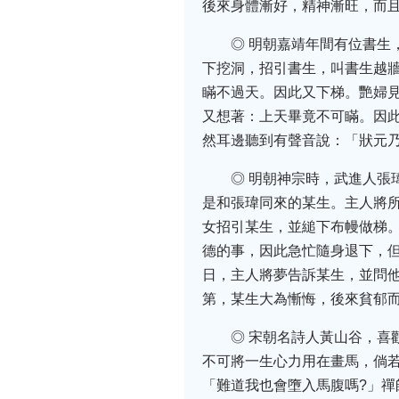
後來身體漸好，精神漸旺，而
◎ 明朝嘉靖年間有位書
下挖洞，招引書生，叫書生越
瞞不過天。因此又下梯。艷婦
又想著：上天畢竟不可瞞。因
然耳邊聽到有聲音說：「狀元
◎ 明朝神宗時，武進人
是和張瑋同來的某生。主人將
女招引某生，並縋下布幔做梯
德的事，因此急忙隨身退下，
日，主人將夢告訴某生，並問
第，某生大為慚悔，後來貧郁
◎ 宋朝名詩人黃山谷，
不可將一生心力用在畫馬，倘
「難道我也會墮入馬腹嗎?」