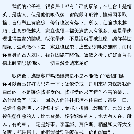
我們的弟子裡，很多居士都有自己的事業，在社會上是精
英，是能人。但是他們皈依後，都能嚴守戒律，懂得因果取
捨，言行舉止有底線，修行也沒有落下。所以，仕途越來越
順，生意越做越大，家庭也很幸福美滿的人有很多。這是學佛
現世得益處的體現。皈依學佛，不是說就看破紅塵，讓你與世
隔絕，生意做不下去，家庭也破裂，這些都與皈依無關，而與
你自身的為人處世、福報因緣有關係。皈依之後，好好跟著具
德上師聞思修佛法，一切自然會越來越好!
皈依後，應酬客戶喝酒娛樂是不是不能做了?這個問題，
你可以自己好好去思考一下：皈依受戒，是用來約束保護我們
自己的，不是讓你找罪受的。找罪受的只有造作不善的業力。
為什麼會有「戒」，因為人們往往把控不住自己，當身、口、
意造作惡業時，才後悔不迭，受罪才後悔已經晚了。比如：酒
後失態作惡的人，比比皆是。娛樂犯錯的人，也大有人在。所
以，有約束，一定是好事。李嘉誠、賈伯斯、稻盛和夫等大企
業家，都是居士。他們能做到受皈依戒，你也能做到。