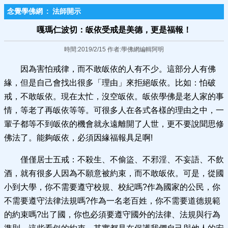
念覺學佛網
:
法師開示
嘎瑪仁波切：皈依受戒是美德，更是福報！
時間:2019/2/15 作者:學佛網編輯阿明
因為害怕戒律，而不敢皈依的人有不少。這部分人有佛
緣，但是自己會找出很多「理由」來拒絕皈依。比如：怕破
戒，不敢皈依。現在太忙，沒空皈依。皈依學佛是老人家的事
情，等老了再皈依等等。可很多人在各式各樣的理由之中，一
輩子都等不到皈依的機會就永遠離開了人世，更不要說聞思修
佛法了。能夠皈依，必須因緣福報具足啊!
僅僅居士五戒：不殺生、不偷盜、不邪淫、不妄語、不飲
酒，就有很多人因為不願意被約束，而不敢皈依。可是，從國
小到大學，你不需要遵守校規、校紀嗎?作為國家的公民，你
不需要遵守法律法規嗎?作為一名老百姓，你不需要道德規範
的約束嗎?出了國，你也必須要遵守國外的法律、法規與行為