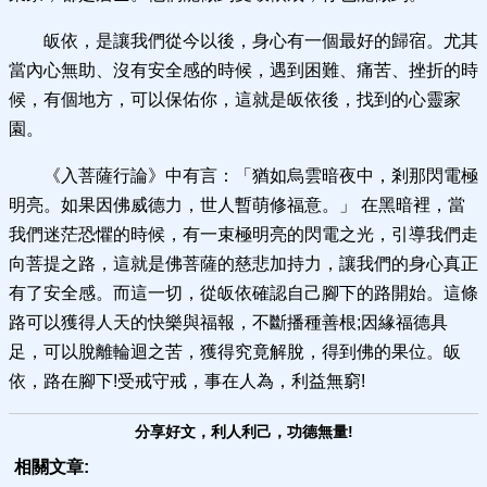
皈依，是讓我們從今以後，身心有一個最好的歸宿。尤其
當內心無助、沒有安全感的時候，遇到困難、痛苦、挫折的時
候，有個地方，可以保佑你，這就是皈依後，找到的心靈家
園。
《入菩薩行論》中有言：「猶如烏雲暗夜中，剎那閃電極
明亮。如果因佛威德力，世人暫萌修福意。」 在黑暗裡，當
我們迷茫恐懼的時候，有一束極明亮的閃電之光，引導我們走
向菩提之路，這就是佛菩薩的慈悲加持力，讓我們的身心真正
有了安全感。而這一切，從皈依確認自己腳下的路開始。這條
路可以獲得人天的快樂與福報，不斷播種善根;因緣福德具
足，可以脫離輪迴之苦，獲得究竟解脫，得到佛的果位。皈
依，路在腳下!受戒守戒，事在人為，利益無窮!
分享好文，利人利己，功德無量!
相關文章: