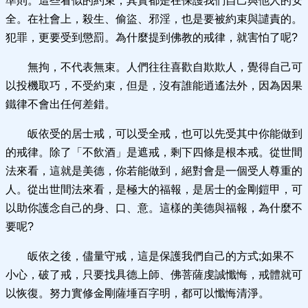
準則。這些看似的約束，其實都是在保護我們自己與他人的安
全。在社會上，殺生、偷盜、邪淫，也是要被約束與譴責的。
犯罪，更要受到懲罰。為什麼提到佛教的戒律，就害怕了呢?
無拘，不代表無束。人們往往喜歡自欺欺人，覺得自己可
以投機取巧，不受約束，但是，沒有誰能逍遙法外，因為因果
鐵律不會出任何差錯。
皈依受的居士戒，可以受全戒，也可以先受其中你能做到
的戒律。除了「不飲酒」是遮戒，剩下四條是根本戒。從世間
法來看，這就是美德，你若能做到，絕對會是一個受人尊重的
人。從出世間法來看，是極大的福報，是居士的金剛鎧甲，可
以助你護念自己的身、口、意。這樣的美德與福報，為什麼不
要呢?
皈依之後，儘量守戒，這是保護我們自己的方式;如果不
小心，破了戒，只要找具德上師、佛菩薩虔誠懺悔，戒體就可
以恢復。努力實修金剛薩埵百字明，都可以懺悔清淨。