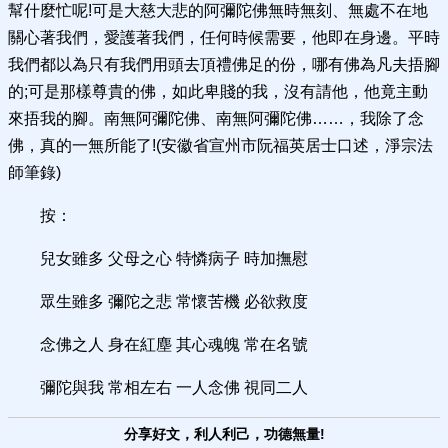
幫什麼忙呢!可是大慈大悲的阿彌陀佛無時無刻、無處不在地
關心著我們，愛護著我們，任何時候需要，他即在身邊。平時
我們都以為只有我們用頭去頂禮佛足的份，哪有佛為凡夫捂腳
的;可是那樣尊貴的佛，如此卑賤的我，沒有請他，他竟主動
來捂我的腳。南無阿彌陀佛、南無阿彌陀佛……，我除了念
佛，真的一無所能了!(安徽省宣州市阮福英居士口述，淨宗法
師筆錄)
按：
兒女雖多 父母之心 特憐病子 時加撫慰
眾生雖多 彌陀之悲 常懷苦機 必欲救度
念佛之人 身在紅塵 其心魂魄 常在名號
彌陀與我 常相左右 一人念佛 視同二人
分享好文，利人利己，功德無量!