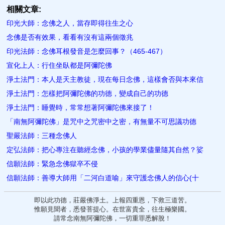
相關文章:
印光大師：念佛之人，當存即得往生之心
念佛是否有效果，看看有沒有這兩個徵兆
印光法師：念佛耳根發音是怎麼回事？（465-467）
宣化上人：行住坐臥都是阿彌陀佛
淨土法門：本人是天主教徒，現在每日念佛，這樣會否與本來信
淨土法門：怎樣把阿彌陀佛的功德，變成自己的功德
淨土法門：睡覺時，常常想著阿彌陀佛來接了！
「南無阿彌陀佛」是咒中之咒密中之密，有無量不可思議功德
聖嚴法師：三種念佛人
定弘法師：把心專注在聽經念佛，小孩的學業儘量隨其自然？娑
信願法師：緊急念佛獄卒不侵
信願法師：善導大師用「二河白道喻」來守護念佛人的信心(十
即以此功德，莊嚴佛淨土。上報四重恩，下救三道苦。
惟願見聞者，悉發菩提心。在世富貴全，往生極樂國。
請常念南無阿彌陀佛，一切重罪悉解脫！