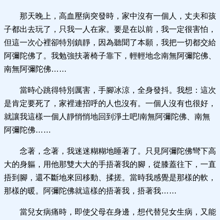
那天晚上，高血壓病突發時，家中沒有一個人，丈夫和孩
子都出去玩了，只我一人在家。要是在以前，我一定很害怕，
但這一次心裡卻特別鎮靜，因為聽聞了本願，我把一切都交給
阿彌陀佛了。我勉強扶著椅子靠下，輕輕地念南無阿彌陀佛、
南無阿彌陀佛……
當時心跳得特別厲害，手腳冰涼，全身發抖。我想：這次
是肯定要死了，家裡連招呼的人也沒有。一個人沒有也很好，
就讓我這樣一個人靜悄悄地回到淨土吧!南無阿彌陀佛、南無
阿彌陀佛……
念著，念著，我迷迷糊糊地睡著了。只見阿彌陀佛彎下高
大的身軀，用他那雙大大的手捂著我的腳，從膝蓋往下，一直
捂到腳，還不斷地來回移動、揉搓。當時我感覺是那樣的軟，
那樣的暖。阿彌陀佛就這樣的捂著我，捂著我……
當兒女病痛時，即使父母在身邊，想代替兒女生病，又能