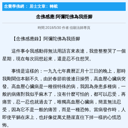
念覺學佛網
:
居士文章
:
轉載
念佛感應:阿彌陀佛為我捂腳
時間:2018/5/30 作者:信願法師專頁
【念佛感應錄】阿彌陀佛為我捂腳
這件事令我感動得無法用語言來表達，我曾整整哭了一個
星期，現在每次回想起來，還是忍不住想哭。
事情是這樣的：一九九七年農曆正月十三日的晚上，那時
我剛聞信本願不久，由於春節前後連日操勞，高血壓心臟病突
發。高血壓心臟病是一種很特殊的病，我因為身患多種病，一
般的病痛對我似乎痳木了，沒有什麼可怕的，都可以忍受，再
痛苦，忍一忍也就過去了，唯獨高血壓心臟病，簡直無法忍
受，因為它不是一般的痛苦，而是一種恐怖。當病發作時，人
即使平躺在床上，也好像從萬丈懸崖直往下掉一樣的心慌恐
怖。