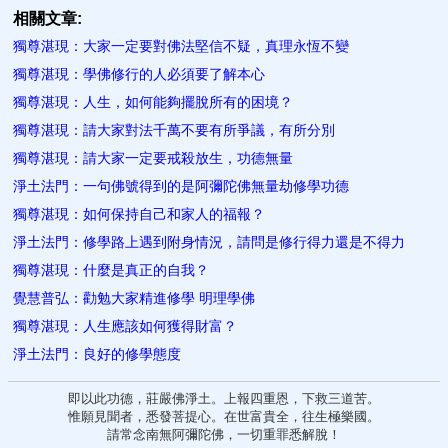
相關文章:
獨尊湛現：大家一定要對佛法堅信不疑，真理永恆不變
獨尊湛現：學佛修行的人必須要了解本心
獨尊湛現：人生，如何能夠擺脫所有的困境？
獨尊湛現：請大家對法千萬不要有所爭議，有所分別
獨尊湛現：請大家一定要戒殺放生，功德無量
淨土法門：一句佛號得到的是阿彌陀佛無量劫修學功德
獨尊湛現：如何保持自己和家人的福報？
淨土法門：修學路上遇到附身情況，請問是修行得力還是不得力
獨尊湛現：什麼是真正的自我？
覺慧普弘：勸勉大家精進修學 明理學佛
獨尊湛現：人生應該如何獲得財富？
淨土法門：良好的修學態度
即以此功德，莊嚴佛淨土。上報四重恩，下救三道苦。
惟願見聞者，悉發菩提心。在世富貴全，往生極樂國。
請常念南無阿彌陀佛，一切重罪悉解脫！