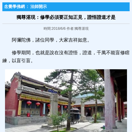
念覺學佛網
:
法師開示
獨尊湛現：修學必須要正知正見，證悟證道才是
時間:2018/6/6 作者:獨尊湛現
阿彌陀佛，諸位同學，大家吉祥如意。
修學期間，也就是說在沒有證悟，證道，千萬不能盲修瞎
練，以盲引盲。