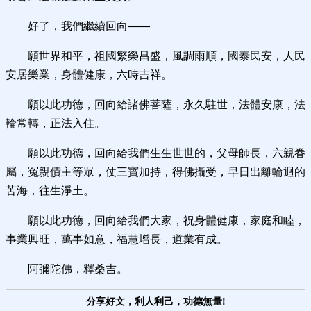
好了，我們繼續回向——
願世界和平，祖國繁榮昌盛，風調雨順，國泰民安，人民
安居樂業，身體健康，六時吉祥。
願以此功德，回向給諸佛菩薩，永久駐世，法體安康，法
輪常轉，正法入住。
願以此功德，回向給我們生生世世的，父母師長，六親眷
屬，冤親債主等眾，仗三寶加持，得佛攝受，早日出離輪迴的
苦海，往生淨土。
願以此功德，回向給我們大家，祝身體健康，家庭和睦，
事業興旺，萬事如意，福慧增長，道業有成。
阿彌陀佛，釋桑吉。
分享好文，利人利己，功德無量!