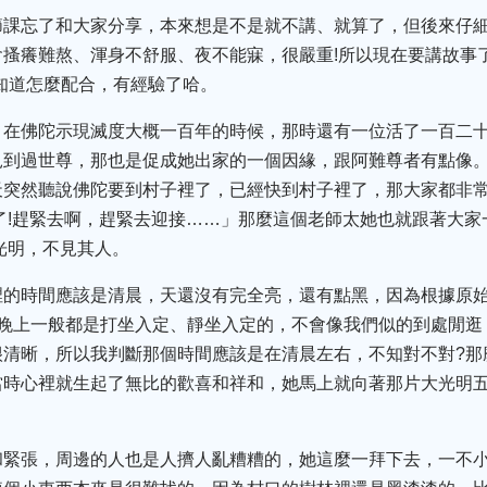
節課忘了和大家分享，本來想是不是就不講、就算了，但後來仔
搔癢難熬、渾身不舒服、夜不能寐，很嚴重!所以現在要講故事了
知道怎麼配合，有經驗了哈。
，在佛陀示現滅度大概一百年的時候，那時還有一位活了一百二
見到過世尊，那也是促成她出家的一個因緣，跟阿難尊者有點像
天突然聽說佛陀要到村子裡了，已經快到村子裡了，那大家都非
了!趕緊去啊，趕緊去迎接……」那麼這個老師太她也就跟著大
光明，不見其人。
裡的時間應該是清晨，天還沒有完全亮，還有點黑，因為根據原
陀晚上一般都是打坐入定、靜坐入定的，不會像我們似的到處閒逛
很清晰，所以我判斷那個時間應該是在清晨左右，不知對不對?那
當時心裡就生起了無比的歡喜和祥和，她馬上就向著那片大光明
和緊張，周邊的人也是人擠人亂糟糟的，她這麼一拜下去，一不