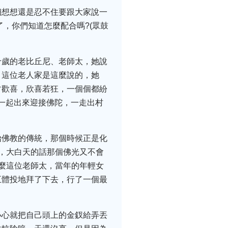
細想想還是忍不住要跟大家說一
，你們知道怎麼配合嗎?(眾鼓
十歲的老比丘尼、老師太，她說
。這位老人家是這麼說的，她
常歡喜，欣喜若狂，一個個都紛
家一起出來迎接佛陀，一走出村
始佛教的傳統，那個時候正是化
，大白天的話那個佛光又不會
麼這位老師太，當年的年輕女
五體投地拜了下去，行了一個最
小心就把自己頭上的金釵給弄丟