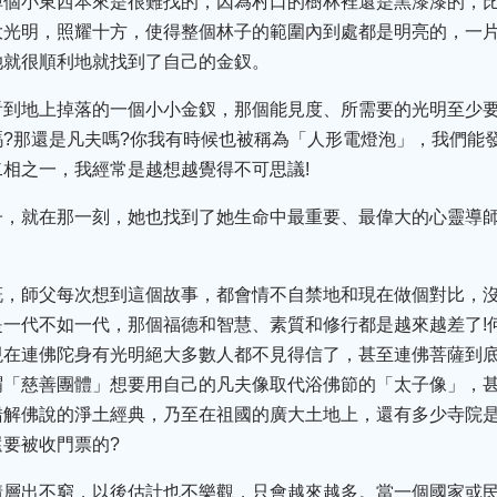
掉個小東西本來是很難找的，因為村口的樹林裡還是黑漆漆的，
大光明，照耀十方，使得整個林子的範圍內到處都是明亮的，一
她就很順利地就找到了自己的金釵。
看到地上掉落的一個小小金釵，那個能見度、所需要的光明至少要
?那還是凡夫嗎?你我有時候也被稱為「人形電燈泡」，我們能
相之一，我經常是越想越覺得不可思議!
子，就在那一刻，她也找到了她生命中最重要、最偉大的心靈導
慨，師父每次想到這個故事，都會情不自禁地和現在做個對比，
一代不如一代，那個福德和智慧、素質和修行都是越來越差了!
現在連佛陀身有光明絕大多數人都不見得信了，甚至連佛菩薩到
謂「慈善團體」想要用自己的凡夫像取代浴佛節的「太子像」，
錯解佛說的淨土經典，乃至在祖國的廣大土地上，還有多少寺院
要被收門票的?
情層出不窮，以後估計也不樂觀，只會越來越多。當一個國家或