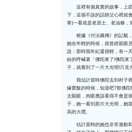
這裡有個真實的故事，上
下，這個不說的話師父心裡就會
掌)一看就是老居士、老油條，
根據《付法藏傳》的記載
她在年輕的時候，就曾經親眼
說：那時我年紀還很輕，有一
紛的呼喊著「佛陀來了!佛陀來
子，就看到了一片大光明!只見
我估計當時佛陀去到村子
緣齋飯的時候，知道吧?那佛
太顯眼，肉眼應該看得不會是
子，她一看到那片大光明，她
高的大禮。
估計當時的她也非常激動