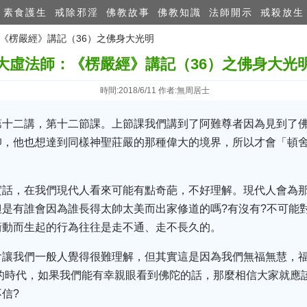
素食護生
戒除邪淫
佛教故事
佛教知識
法師開示
戒殺放生
：《楞嚴經》講記（36）之佛身大光明
大虛法師：《楞嚴經》講記（36）之佛身大光
時間:2018/6/11 作者:無周居士
第十二講，第十二節課。上節課我們講到了阿難尊者因為見到了
仰，他也想達到同樣神聖莊嚴的那種偉大的境界，所以才會「頓
實話，在我們現代人看來可能有點奇葩，不好理解。現代人會為
是有誰會因為誰長得太帥太美而出家修道的嗎?有沒有?不可能
衝動而生起的行為往往是走不通、走不長久的。
會讓我們一般人覺得很難理解，但其實這是因為我們無福無慧，
的時代，如果我們能有幸親眼看到佛陀的話，那麼相信大家就應
信?