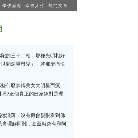
學佛感應
幸福人生
熱門文章
明
佛陀的三十二相，那種光明相好
舍世間深重恩愛」，就那麼痛快
那些什麼帥鍋美女大明星而瘋
對吧?這個真正的出家絕對是理
福德淺薄，沒有機會親眼看到佛
該會理解阿難，甚至就會有和阿