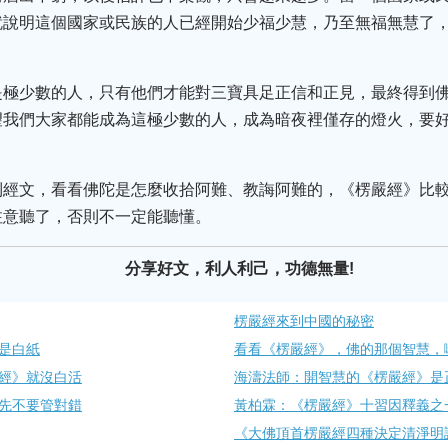
就說明這個國家或民族的人已經開始少福少慧，乃至無福無慧了，
是極少數的人，只有他們才能對三寶具足正信和正見，最終得到
望我們大家都能成為這極少數的人，成為暗夜裡僅存的燈火，要
到經文，看看佛陀是怎麼收拾阿難、教誨阿難的，《楞嚴經》比
注意聽了，否則不一定能聽懂。
分享好文，利人利己，功德無量!
楞嚴經來到中國的秘密
是白紙
看看《楞嚴經》，佛的那個智慧，
經》就沒白活
海濤法師：開智慧的《楞嚴經》是
先不要管對錯
黃柏霖：《楞嚴經》十習因釋義之
《大佛頂首楞嚴經四種決定清淨明