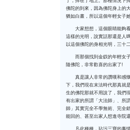
了，掉在了地上。那種情況下
佛陀的到來，因為佛陀身上的
猶如白晝，所以這個年輕女子
大家想想，這個眼睛能夠
這樣的光明，說實話那還是人嗎
以這個佛陀的身相光明，三十二
而那個找到金釵的年輕女
隨佛陀，非常歡喜的出家了!
真是讓人非常的讚嘆和感
下，我們現在末法時代那真就是
生的佛陀那就不用說了，我們
有出家的所謂「大法師」、所
師」其實完全不學無術、完全
能回的、甚至出家人想進寺院還
凡此種種，玷污三寶的事