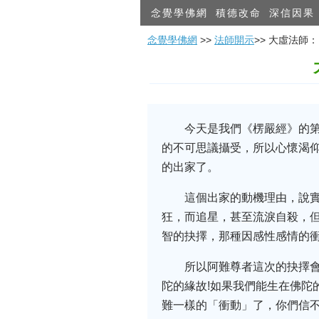
念覺學佛網
積德改命
深信因果
念覺學佛網
>>
法師開示
>> 大虛法師
今天是我們《楞嚴經》的
的不可思議攝受，所以心懷渴
的出家了。
這個出家的動機理由，說
狂，而追星，甚至流淚自殺，但
智的抉擇，那種因感性感情的
所以阿難尊者這次的抉擇
陀的緣故!如果我們能生在佛陀
難一樣的「衝動」了，你們信不