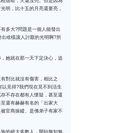
比較陰暗，天還沒亮。但是因為
片光明，比十五的月亮還要亮，
有多大?問題是一個人能發出
發出啥樣讓人討厭的光明啊?所
師，她就在那一天下定決心，追
沒有對比就沒有傷害，相比之
何以見得?我們現在見不到活生
底存不存在都有人懷疑，甚至還
甚至還有赫赫有名的「出家大
是被官商操縱、是佛弟子有家不
民族的絕大多數人，開始無知無