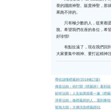
畏的踐踏神聖、販賣神聖，那
果跑不掉的。
只有極少數的人，從來都
脫。希望我們在座的各位，希
好珍惜!
有點扯遠了，現在我們回
大家要集中精神、要打起精神
帶你讀懂楞嚴經(2018修訂版)
傳喜法師：他打開《楞嚴經》看到就
妙祥法師：人生如果能看一遍《楞嚴
淨界法師：修楞嚴經的人，遇到事情
智旭大師：大佛頂首楞嚴經01