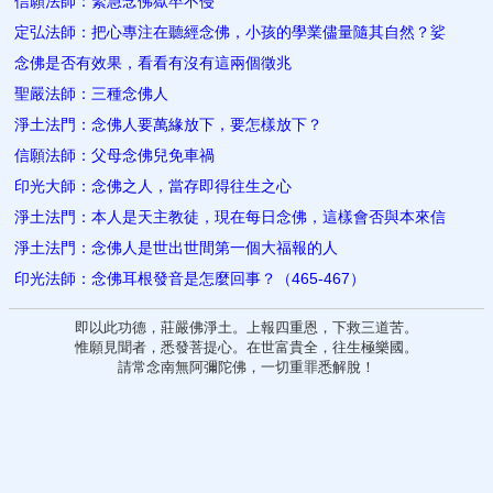
信願法師：緊急念佛獄卒不侵
定弘法師：把心專注在聽經念佛，小孩的學業儘量隨其自然？娑
念佛是否有效果，看看有沒有這兩個徵兆
聖嚴法師：三種念佛人
淨土法門：念佛人要萬緣放下，要怎樣放下？
信願法師：父母念佛兒免車禍
印光大師：念佛之人，當存即得往生之心
淨土法門：本人是天主教徒，現在每日念佛，這樣會否與本來信
淨土法門：念佛人是世出世間第一個大福報的人
印光法師：念佛耳根發音是怎麼回事？（465-467）
即以此功德，莊嚴佛淨土。上報四重恩，下救三道苦。
惟願見聞者，悉發菩提心。在世富貴全，往生極樂國。
請常念南無阿彌陀佛，一切重罪悉解脫！