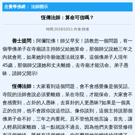
念覺學佛網
:
法師開示
恆傳法師：算命可信嗎？
時間:2018/10/11 作者:靜者
善士提問：
阿彌陀佛！師父早安！請教您一個問題，有一
個學佛弟子在寺廟請主持師父給她算命，那個師父說她三年之
內就會死，如果她到寺廟做護法就沒事。這個佛弟子人現年
45歲，那個師父讓她和丈夫離婚，去寺廟才能活命。弟子愚
昧，請師父開示!‍
恆傳法師：
大家看到這個問題，會不會感覺像是個笑話。
寺院的法師會說必須要離婚，呆在寺院，才能保命。大家會不
會感覺到，占卦的人愚昧，去算卦的人更愚昧?如果是一個真
正的住持，他不會跟你說這些話。像你談到，這個主持說那個
佛弟子命不好，三年之內要死。且不管他其他言論，首先，讓
人輕易回家離婚，這一點就說不過去。因為他們夫妻宿世修得