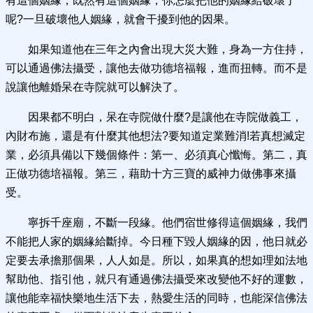
有這個姻緣，既然有這個姻緣，你怎麼把他的姻緣給破壞了
呢?一旦破壞他人姻緣，就會干擾到他的因果。
如果知道他在三年之內會出現大災大難，身為一方住持，
可以通過佛法攝受，讓他去做功德培福報，進而扭轉。而不是
說讓他離婚呆在寺院就可以解決了。
因果都不明白，呆在寺院做什麼?是讓他在寺院做義工，
內財布施，還是有什麼其他想法?要知道定業難消!若真想滅定
業，必須具備以下幾個條件：第一、必須真心懺悔。第二，真
正做功德培福報。第三，藉助十方三寶的威神力做佛事來攝
受。
寧拆千座廟，不斷一段緣。他們宿世修得這個姻緣，我們
不能把人家的姻緣給斷掉。今日種下毀人姻緣的因，他日就必
定要去承擔那個果，人人如是。所以，如果真的想如理如法地
幫助他、指引他，就只有通過佛法攝受來改變他不好的運數，
讓他能幸福快樂地生活下去，熱愛生活的同時，也能深信佛法