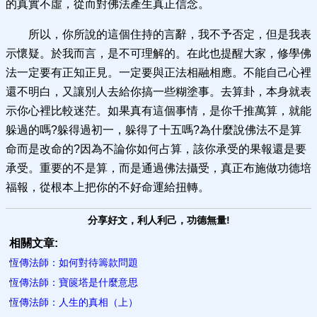
的真實不虛，從而對佛法產生真正信念。
所以，你所說的這個住持的言辭，我不予否定，但是我表
示懷疑。於我而言，是不可理解的。在此也提醒大家，修學佛
法一定要有正知正見。一定要與正法相融相應。不能自己心裡
還不明白，又讓別人去給你搞一些糊塗事。去算卦，本身就表
示你心裡比較迷茫。如果真有這個事情，是你千推萬算，就能
躲過的嗎?躲得過初一，躲得了十五嗎?為什麼說佛法不是算
命而是改命的?因為不論你如何占算，該你承受的果報還是要
承受。重要的不是算，而是通過佛法攝受，真正布施做功德培
福報，從根本上把你的不好命運給扭轉。
分享好文，利人利己，功德無量!
相關文章:
恆傳法師：如何對待籌款問題
恆傳法師：寶篋塔是什麼意思
恆傳法師：人生的真相（上）