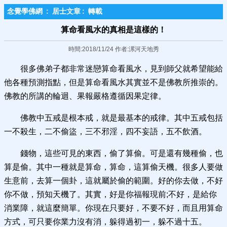
念覺學佛網
:
居士文章
:
轉載
算命看風水的真相是這樣的！
時間:2018/11/24 作者:漯河天地秀
很多佛弟子都非常迷戀算命看風水，見到師父就希望能給
他各種預測指點，但是算命看風水其實並不是佛教所推崇的。
佛教的所講的輪迴、果報嚴格遵循因果定律。
佛教中五戒是根本戒，就是最基本的戒律。其中五戒包括
一不殺生，二不偷盜，三不邪淫，四不妄語，五不飲酒。
錢物，這些可見的東西，偷了算偷。可是還有幾種偷，也
算是偷。其中一種就是算命，算命，這算偷天機。很多人要做
生意前，去算一個卦，這就屬於偷的範圍。好的你去做，不好
你不做，預知天機了。其實，好是你福報現前;不好，是給你
消業障，就這麼簡單。你現在只要好，不要不好，而且用算命
方式，可只要你業力沒有消，躲得過初一，躲不過十五。