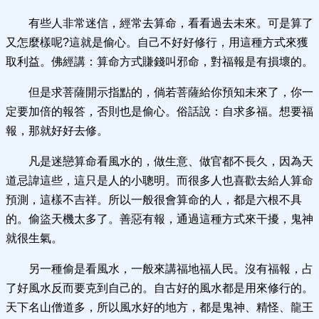
有些人非常迷信，經常去算命，看看過去未來。可是算了
又怎麼樣呢?這就是偷心。自己不好好修行，用這種方式來獲
取利益。佛經講：算命方式賺錢叫邪命，對福報是有損壞的。
但是求菩薩開示指點的，倘若菩薩給你預知未來了，你一
定要加倍的報答，否則也是偷心。俗話說：自求多福。想要福
報，那就好好去修。
凡是迷戀算命看風水的，做生意、做官都不長久，因為天
道忌諱這些，這只是人的小聰明。而很多人也喜歡去給人算命
預測，這樣不吉祥。所以一般很會算命的人，都是六根不具
的。偷盜天機太多了。善惡有報，通過這種方式來干擾，鬼神
就很生氣。
另一種偷是看風水，一般來講福地福人民。沒有福報，占
了好風水反而要克到自己的。自古好的風水都是用來修行的。
天下名山僧道多，所以風水好的地方，都是鬼神、精怪、龍王