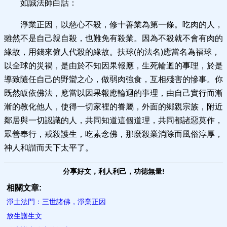
如誠法師白話：
淨業正因，以慈心不殺，修十善業為第一條。吃肉的人，
雖然不是自己親自殺，也難免有殺業。因為不殺就不會有肉的
緣故，用錢來僱人代殺的緣故。扶球(的法名)應當名為福球，
以全球的災禍，是由於不知因果報應，生死輪迴的事理，於是
導致隨任自己的野蠻之心，做弱肉強食，互相殘害的慘事。你
既然皈依佛法，應當以因果報應輪迴的事理，由自己實行而漸
漸的教化他人，使得一切家裡的眷屬，外面的鄉親宗族，附近
鄰居與一切認識的人，共同知道這個道理，共同都諸惡莫作，
眾善奉行，戒殺護生，吃素念佛，那麼殺業消除而風俗淳厚，
神人和諧而天下太平了。
分享好文，利人利己，功德無量!
相關文章:
淨土法門：三世諸佛，淨業正因
放生護生文