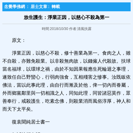
念覺學佛網
:
居士文章
:
轉載
放生護生：淨業正因，以慈心不殺為第一
時間:2018/10/30 作者:清風扶露
原文：
淨業正因，以慈心不殺，修十善業為第一。食肉之人，雖
不自殺，亦難免殺業。以非殺無肉故，以錢僱人代殺故。扶球
當名福球，以環球之禍，由於不知因果報應生死輪迴之事理，
遂致任自己野蠻心，行弱肉強食，互相殘害之慘事。汝既皈依
佛法，當以此事此理，由自行而漸及於他，俾一切內而眷屬，
外而鄉黨鄰里與一切相識之人，同知此理，同皆諸惡莫作，眾
善奉行，戒殺護生，吃素念佛，則殺業消而風俗淳厚，神人和
而天下太平矣。
復袁聞純居士書一