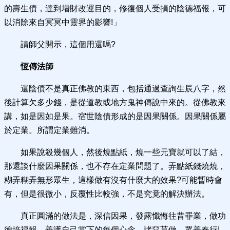
的壽生債，達到增財改運目的，修復個人受損的陰德福報，可
以消除來自冥冥中靈界的影響!」
請師父開示，這個用還嗎?‍
恆傳法師
還陰債不是真正佛教的東西，包括通過查詢生辰八字，然
後計算欠多少錢，是從道教或地方鬼神傳說中來的。從佛教來
講，如是因如是果。宿世陰債形成的是因果關係。因果關係屬
於定業。所謂定業難消。
如果說殺幾個人，然後燒點紙，燒一些元寶就可以了結，
那還談什麼因果關係，也不存在定業問題了。弄點紙錢燒燒，
糊弄糊弄無形眾生，這樣做有沒有什麼大的效果?可能暫時會
有，但是很微小，反覆性比較強，不是究竟的解決辦法。
真正圓滿的做法是，深信因果，發露懺悔往昔罪業，做功
德培福報。善護自己當下的每個心念，諸惡莫做、眾善奉行!‍