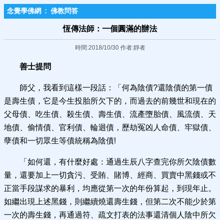
念覺學佛網
:
佛教問答
恆傳法師：一個圓滿的辦法
時間:2018/10/30 作者:靜者
善士提問
師父，我看到這樣一段話：「何為陰債?還陰債的第一債
是壽生債，它是今生投胎所欠下的，而過去的前幾世和現在的
父母債、吃生債、殺生債、壽生債、流產墮胎債、風流債、天
地債、偷情債、官利債、輪迴債，歷劫冤凶人命債、牢獄債、
孽債和一切眾生等債統稱為陰債!
「如何還，有什麼好處：通過生辰八字查完你所欠陰債數
量，還要加上一切貪污、受賄、賭博、經商、買賣中黑錢或不
正當手段謀求的暴利，均應從第一次的年份算起，到現年止。
如繼出現上述黑錢，則繼續燒還壽生錢，但第二次不能少於第
一次的壽生錢，再通過符、疏文打表的法事還清個人陰中所欠