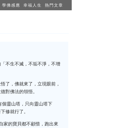
學佛感應
幸福人生
熱門文章
的「不生不滅，不垢不淨，不增
念悟了，佛就來了，立現眼前，
大德對佛法的領悟。
有個靈山塔，只向靈山塔下
塔下修就行了。
自家的寶貝都不顧惜，跑出來