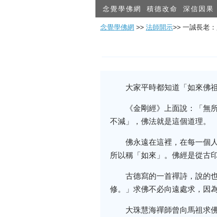
念覺學佛網
積德改命
深信因果
念覺學佛網
>>
法師開示
>> 一誠長老
大家平時都知道「如來佛
《金剛經》上面說：「無
不減」，佛法就是這個道理。
佛永遠在這裡，在每一個
所以稱「如來」。佛經是從古
古德寫的一首禪詩，說的
修。」求佛不必向遠處求，因
大珠慧海禪師曾向馬祖求