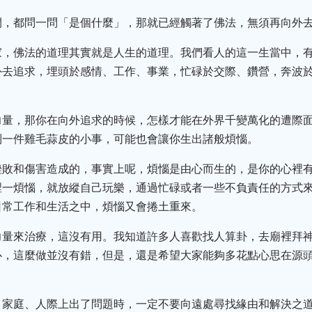
間，都問一問「是個什麼」，那就已經觸著了佛法，無須再向外
家，佛法的道理其實就是人生的道理。我們看人的這一生當中，
外去追求，埋頭於感情、工作、事業，忙碌於交際、鑽營，奔波
力量，那你在向外追求的時候，怎樣才能在外界千變萬化的遭際面
到一件雞毛蒜皮的小事，可能也會讓你生出諸般煩惱。
挫敗和傷害造成的，事實上呢，煩惱是由心而生的，是你的心裡
裡一煩惱，就放縱自己玩樂，通過忙碌或者一些不負責任的方式
日常工作和生活之中，煩惱又會捲土重來。
力量來治療，這沒有用。我知道許多人喜歡找人算卦，去廟裡拜
心，這麼做並沒有錯，但是，還是希望大家能夠多花點心思在源
、家庭、人際上出了問題時，一定不要向遠處尋找緣由和解決之道