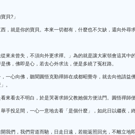
寶貝?」
東西，就是你的寶貝。本來一切都有，什麼也不欠缺，還向外尋求
法從來未曾失，不須向外更求禪。」為的就是讓大家領會這其中
即是佛，佛即是心，若去心外求法，便是多繞了冤枉路。
子，一心向佛，聽聞圓悟克勤禪師在成都昭覺寺，就去向他請益
麼」。
是看來看去不明白，於是哭著求師父教她個方便法門。圓悟禪師
，舉手投足間，一心一意地去看「是個什麼」，如此日以繼夜，
離開我們，我們背道而馳，日走日遠，若能返照回光，不離立地