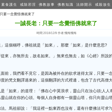
素食護生
戒除邪淫
佛教故事
佛教知識
法師開示
戒殺放生
：只要一念覺悟佛就來了
一誠長老：只要一念覺悟佛就來了
時間:2018/12/9 作者:懺悔懺悔
祖」這個稱呼，佛祖就是「如來」。那麼「如來」是什麼意思?
所從來，亦無所去，故名如來。」無來也無去，如《心經》所說
人面前，我們看不見它，是因為被外在的欲求迷得太深，只要一
印度的梵文翻譯過來的，這個翻譯的方式裡邊，包含了古代高僧
也是「如來」的道理：「佛在心中莫浪求，靈山只在汝心頭;人人
為靈山就在你的心頭。每個人自身都有一個靈山塔，你只向靈山
佛法。馬祖卻說：「我這裡一點東西也沒有，還有什麼佛法可求?