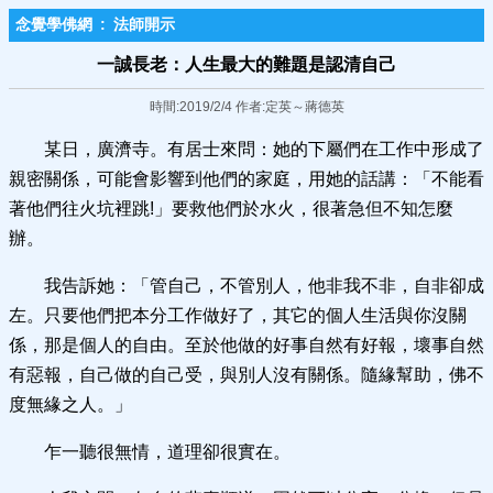
念覺學佛網
:
法師開示
一誠長老：人生最大的難題是認清自己
時間:2019/2/4 作者:定英～蔣德英
某日，廣濟寺。有居士來問：她的下屬們在工作中形成了
親密關係，可能會影響到他們的家庭，用她的話講：「不能看
著他們往火坑裡跳!」要救他們於水火，很著急但不知怎麼
辦。
我告訴她：「管自己，不管別人，他非我不非，自非卻成
左。只要他們把本分工作做好了，其它的個人生活與你沒關
係，那是個人的自由。至於他做的好事自然有好報，壞事自然
有惡報，自己做的自己受，與別人沒有關係。隨緣幫助，佛不
度無緣之人。」
乍一聽很無情，道理卻很實在。