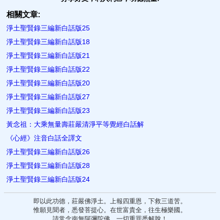
相關文章:
淨土聖賢錄三編新白話版25
淨土聖賢錄三編新白話版18
淨土聖賢錄三編新白話版21
淨土聖賢錄三編新白話版22
淨土聖賢錄三編新白話版20
淨土聖賢錄三編新白話版27
淨土聖賢錄三編新白話版23
黃念祖：大乘無量壽莊嚴清淨平等覺經白話解
《心經》注音白話全譯文
淨土聖賢錄三編新白話版26
淨土聖賢錄三編新白話版28
淨土聖賢錄三編新白話版24
即以此功德，莊嚴佛淨土。上報四重恩，下救三道苦。
惟願見聞者，悉發菩提心。在世富貴全，往生極樂國。
請常念南無阿彌陀佛，一切重罪悉解脫！