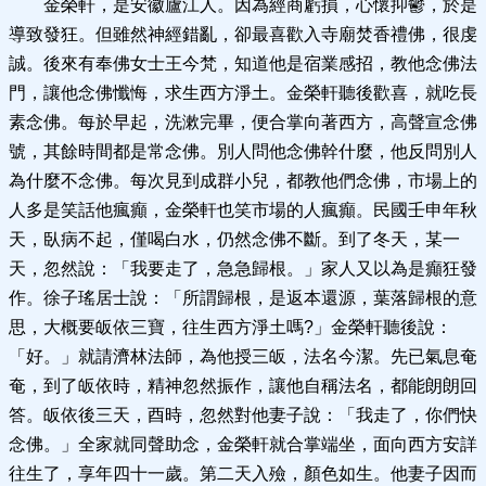
金榮軒，是安徽廬江人。因為經商虧損，心懷抑鬱，於是
導致發狂。但雖然神經錯亂，卻最喜歡入寺廟焚香禮佛，很虔
誠。後來有奉佛女士王今梵，知道他是宿業感招，教他念佛法
門，讓他念佛懺悔，求生西方淨土。金榮軒聽後歡喜，就吃長
素念佛。每於早起，洗漱完畢，便合掌向著西方，高聲宣念佛
號，其餘時間都是常念佛。別人問他念佛幹什麼，他反問別人
為什麼不念佛。每次見到成群小兒，都教他們念佛，市場上的
人多是笑話他瘋癲，金榮軒也笑市場的人瘋癲。民國壬申年秋
天，臥病不起，僅喝白水，仍然念佛不斷。到了冬天，某一
天，忽然說：「我要走了，急急歸根。」家人又以為是癲狂發
作。徐子瑤居士說：「所謂歸根，是返本還源，葉落歸根的意
思，大概要皈依三寶，往生西方淨土嗎?」金榮軒聽後說：
「好。」就請濟林法師，為他授三皈，法名今潔。先已氣息奄
奄，到了皈依時，精神忽然振作，讓他自稱法名，都能朗朗回
答。皈依後三天，酉時，忽然對他妻子說：「我走了，你們快
念佛。」全家就同聲助念，金榮軒就合掌端坐，面向西方安詳
往生了，享年四十一歲。第二天入殮，顏色如生。他妻子因而