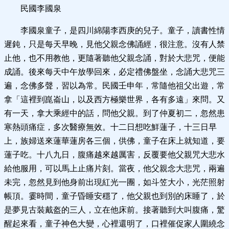
民國李國泉
李國泉童子，是四川綿陽李西庚的兒子。童子，讀書性情
遲鈍，只是每天早晚，見他父親念佛誦經，很注意。沒有人禁
止他，也不用教他，更隨著聽他父親念誦，對於大悲咒，便能
成誦。後來每天中午放學回來，必定禮佛盤坐，念誦大悲咒三
遍，念佛多聲，習以為常。民國壬申年，常隨他祖父出遊，常
拿「這裡到崑崙山，以及西方極樂世界，各有多遠」來問。又
有一天，拿大乘經中的話，問他父親。到了仲夏初二，忽然患
寒熱頭痛症，多次醫療無效。十二日想吃鮮蓮子，十三日早
上，族婦送來蓮華蓮房各三個，供佛，童子在床上就知道，要
蓮子吃。十八九日，腹痛越來越厲害，反覆要他父親咒大悲水
給他服用，可以馬上止痛片刻。當夜，他父親念大悲咒，兩遍
未完，忽然見到他身前出現紅光一團，如斗笠大小，光茫照射
帳頂。霎時間，童子昏睡安穩了，他父親也到別的床睡了，於
是夢見古裝戴盔的三人，立在他床前。接著聽到大叫腹痛，驚
醒起來看，童子神色大變，心裡還明了，口裡催促家人圍繞念