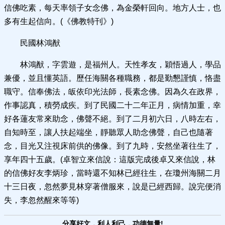
信佛吃素，每天率領子女念佛，為金榮軒回向。地方人士，也
多有生起信向。(《佛教特刊》)
民國林鴻猷
林鴻猷，字雲遊，是福州人。天性孝友，穎悟過人，學品
兼優，並且懂英語。歷任海關各種職務，都是勤懇謹慎，恪盡
職守。信奉佛法，皈依印光法師，長素念佛。因為久在政界，
作事認真，積勞成疾。到了民國二十二年正月，病情加重，幸
好各蓮友常來助念，佛聲不絕。到了二月初六日，八時左右，
自知時至，讓人扶起端坐，靜聽眾人助念佛聲，自己也隨著
念，目光又注視床前供的佛像。到了九時，安然坐著往生了，
享年四十五歲。(卓智立來信說：這版完成後卓又來信說，林
的信佛好友李炳珍，當時還不知林已經往生，在瓊州海關二月
十三日夜，忽然夢見林穿著僧服來，說是已經西歸。說完便消
失，李忽然醒來等等)
分享好文，利人利己，功德無量!