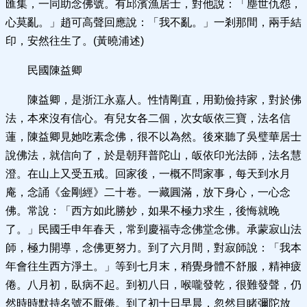
匯集，一同助念佛號。有邱濱漁居士，對他說：「塵世仇怨，
心莫亂。」趙可高聲回應說：「我不亂。」一剎那間，兩手結
印，安然往生了。(黃曉浦述)
民國陳益卿
陳益卿，是浙江永嘉人。性情剛直，用勤儉持家，對於佛
法，本來沒有信心。有兒女各二個，次女皈依三寶，法名信
蓮，陳益卿見她吃素念佛，很不以為然。後來聽了吳璧華居士
說佛法，就信向了，於是朝拜普陀山，皈依印光法師，法名慧
澄。在山上又受五戒。回家後，一概不問家事，每天到水月
庵，念誦《金剛經》二十卷。一藏圓滿，放下身心，一心念
佛。常說：「西方如此勝妙，如果不極力求生，後悔就晚
了。」民國壬申年春天，常到慶福寺念佛堂念佛。承蒙寂山法
師，極力開導，念佛更努力。到了六月間，對寂師說：「我本
年會往生西方淨土。」等到七月末，稍覺身體不舒服，精神疲
倦。八月初，臥病不起。到初八日，喉嚨發乾，很難發聲，仍
然時時默持名號不厭倦。到了初十日早晨，忽然目睹彌陀放