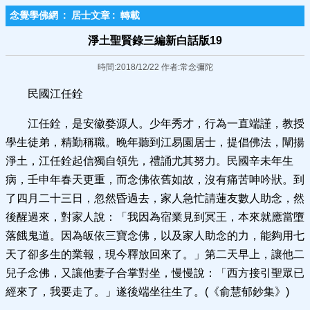
念覺學佛網
:
居士文章
:
轉載
淨土聖賢錄三編新白話版19
時間:2018/12/22 作者:常念彌陀
民國江任銓
江任銓，是安徽婺源人。少年秀才，行為一直端謹，教授
學生徒弟，精勤稱職。晚年聽到江易園居士，提倡佛法，闡揚
淨土，江任銓起信獨自領先，禮誦尤其努力。民國辛未年生
病，壬申年春天更重，而念佛依舊如故，沒有痛苦呻吟狀。到
了四月二十三日，忽然昏過去，家人急忙請蓮友數人助念，然
後醒過來，對家人說：「我因為宿業見到冥王，本來就應當墮
落餓鬼道。因為皈依三寶念佛，以及家人助念的力，能夠用七
天了卻多生的業報，現今釋放回來了。」第二天早上，讓他二
兒子念佛，又讓他妻子合掌對坐，慢慢說：「西方接引聖眾已
經來了，我要走了。」遂後端坐往生了。(《俞慧郁鈔集》)