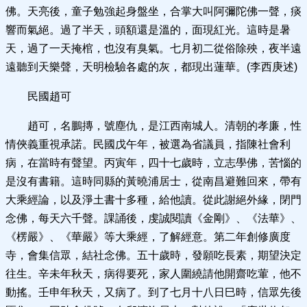
佛。天亮後，童子勉強起身盤坐，合掌大叫阿彌陀佛一聲，痰
響而氣絕。過了半天，頭額還是溫的，面現紅光。這時是暑
天，過了一天掩棺，也沒有臭氣。七月初二從俗除殃，夜半遠
遠聽到天樂聲，天明檢驗各處的灰，都現出蓮華。(李西庚述)
民國趙可
趙可，名鵬摶，號塵仇，是江西南城人。清朝的孝廉，性
情俠義重視承諾。民國戊午年，被選為省議員，指陳社會利
病，在當時有聲望。丙寅年，四十七歲時，立志學佛，苦惱的
是沒有書籍。這時同縣的黃曉浦居士，從南昌避難回來，帶有
大乘經論，以及淨土書十多種，給他讀。從此謝絕外緣，閉門
念佛，每天六千聲。課誦後，虔誠閱讀《金剛》、《法華》、
《楞嚴》、《華嚴》等大乘經，了解經意。第二年創修廣度
寺，會集信眾，結社念佛。五十歲時，發願吃長素，期望決定
往生。辛未年秋天，病得要死，家人圍繞請他開齋吃葷，他不
動搖。壬申年秋天，又病了。到了七月十八日巳時，信眾先後