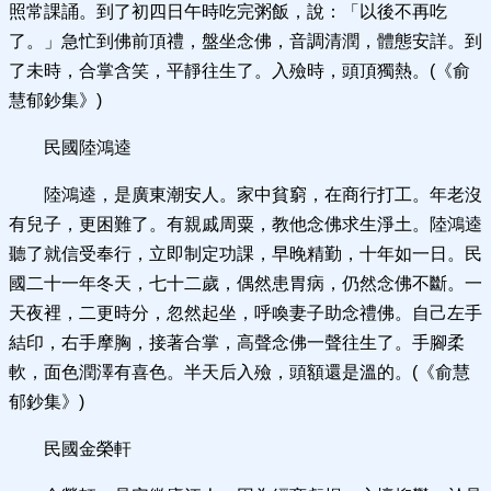
照常課誦。到了初四日午時吃完粥飯，說：「以後不再吃
了。」急忙到佛前頂禮，盤坐念佛，音調清潤，體態安詳。到
了未時，合掌含笑，平靜往生了。入殮時，頭頂獨熱。(《俞
慧郁鈔集》)
民國陸鴻逵
陸鴻逵，是廣東潮安人。家中貧窮，在商行打工。年老沒
有兒子，更困難了。有親戚周粟，教他念佛求生淨土。陸鴻逵
聽了就信受奉行，立即制定功課，早晚精勤，十年如一日。民
國二十一年冬天，七十二歲，偶然患胃病，仍然念佛不斷。一
天夜裡，二更時分，忽然起坐，呼喚妻子助念禮佛。自己左手
結印，右手摩胸，接著合掌，高聲念佛一聲往生了。手腳柔
軟，面色潤澤有喜色。半天后入殮，頭額還是溫的。(《俞慧
郁鈔集》)
民國金榮軒