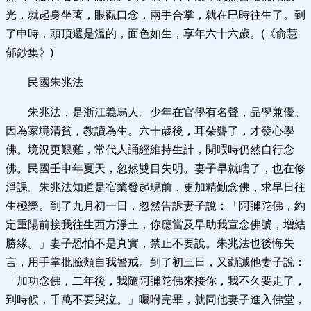
光，就起身坐著，眼觀口念，兩手合掌，就在巳時往生了。到
了申時，頭頂還是溫的，面色如生，享年六十六歲。(《俞慧
郁鈔集》)
民國朱兆法
朱兆法，是浙江義烏人。少年在官學有名聲，品學兼優。
因為家境清貧，教讀為生。六十歲後，耳朵聾了，才發心學
佛。境況更艱難，常代人誦經維持生計，閒暇時仍然自行念
佛。民國壬申年夏天，忽然雙目失明。妻子早就瞎了，也在修
淨課。朱兆法知道是宿業發起現前，更加精勤念佛，求早日往
生極樂。到了九月初一日，忽然告訴妻子說：「阿彌陀佛，約
定重陽前接我往生西方淨土，你應當及早助我宣念佛號，增結
勝緣。」妻子恐怕不是真實，禁止不要說。朱兆法也後悔失
言，用手掌批臉頰自我警戒。到了初三日，又勸誡他妻子說：
「加功念佛，二年後，我隨阿彌陀佛來接你，我不久要走了，
到時候，千萬不要哭泣。」囑咐完畢，就同他妻子進入佛堂，