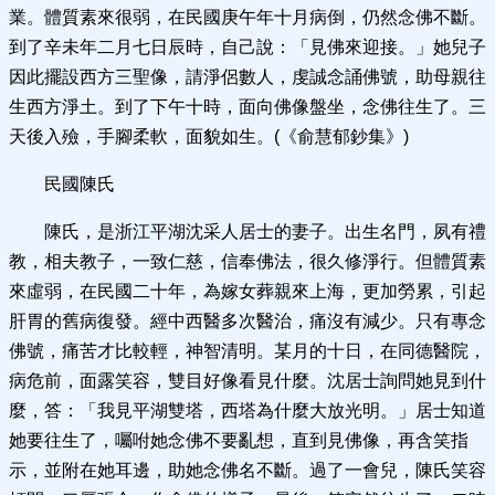
業。體質素來很弱，在民國庚午年十月病倒，仍然念佛不斷。
到了辛未年二月七日辰時，自己說：「見佛來迎接。」她兒子
因此擺設西方三聖像，請淨侶數人，虔誠念誦佛號，助母親往
生西方淨土。到了下午十時，面向佛像盤坐，念佛往生了。三
天後入殮，手腳柔軟，面貌如生。(《俞慧郁鈔集》)
民國陳氏
陳氏，是浙江平湖沈采人居士的妻子。出生名門，夙有禮
教，相夫教子，一致仁慈，信奉佛法，很久修淨行。但體質素
來虛弱，在民國二十年，為嫁女葬親來上海，更加勞累，引起
肝胃的舊病復發。經中西醫多次醫治，痛沒有減少。只有專念
佛號，痛苦才比較輕，神智清明。某月的十日，在同德醫院，
病危前，面露笑容，雙目好像看見什麼。沈居士詢問她見到什
麼，答：「我見平湖雙塔，西塔為什麼大放光明。」居士知道
她要往生了，囑咐她念佛不要亂想，直到見佛像，再含笑指
示，並附在她耳邊，助她念佛名不斷。過了一會兒，陳氏笑容