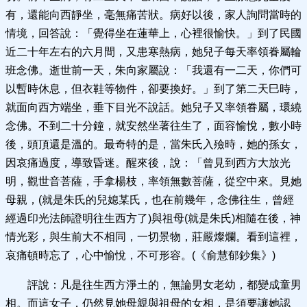
有，還能向西靜坐，毫無痛苦狀。病好以後，家人詢問當時的
情境，回答說：「覺得坐在蓮華上，心裡很愉快。」到了民國
近二十年左右的六月間，又患寒熱病，她兒子每天率領眷屬輪
班念佛。逝世前一天，朱向家屬說：「我還有一二天，你們可
以暫時休息，但衣鞋等物件，卻要換好。」到了第二天巳時，
就面向西方端坐，垂下目光不說話。她兒子又率領眷屬，環繞
念佛。不到二十分鐘，就安然坐著往生了，面容愉悅，數小時
後，頭頂還是溫的。最奇特的是，當朱氏入殮時，她的孫女，
因哀痛過度，導致昏迷。醒來後，說：「曾見到西方大放光
明，觀世音菩薩，手拿楊枝，率領無數菩薩，從空中來。見她
母親，(就是朱氏的兒媳某氏，也在前幾年，念佛往生，曾經
經過印光法師證明往生西方了)與祖母(就是朱氏)相隨在後，神
情光彩，與生前大不相同，一切景物，莊嚴燦爛。看到這裡，
哀痛頓時忘了，心中愉悅，不可形容。(《俞慧郁鈔集》)
評說：凡是往生西方淨土的，無論男女老幼，都變成童男
相。而這女子，仍然見她母親與祖母的女相，是須要讓她認