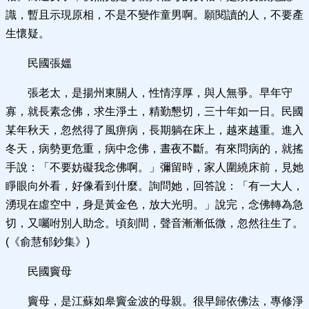
識，暫且示現原相，不是不變作童男啊。願閱讀的人，不要產
生懷疑。
民國張媼
張老太，是揚州東關人，性情淳厚，與人無爭。早年守
寡，就長素念佛，求生淨土，精勤懇切，三十年如一日。民國
某年秋天，忽然得了風痹病，長期躺在床上，越來越重。進入
冬天，病勢更危重，病中念佛，晝夜不斷。有來問病的，就搖
手說：「不要妨礙我念佛啊。」彌留時，家人圍繞床前，見她
睜眼向外看，好像看到什麼。詢問她，回答說：「有一大人，
湧現在虛空中，身是黃金色，放大光明。」說完，念佛轉為急
切，又囑咐別人助念。頃刻間，聲音漸漸低微，忽然往生了。
(《俞慧郁鈔集》)
民國竇母
竇母，是江蘇如皋竇金波的母親。很早歸依佛法，專修淨