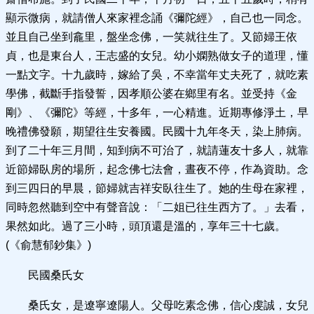
顯示微病，就請僧人來家裡念誦《彌陀經》，自己也一同念。
並且自己坐到龕里，盤坐念佛，一笑就往生了。又節婦王依
貞，也是東台人，王志盛的女兒。幼小嫻熟做女子的道理，懂
一點文字。十九歲時，嫁給了吳，不幸當年丈夫死了，就吃素
學佛，截斷手指發誓，因孝順公婆在鄉里有名。並受持《金
剛》、《彌陀》等經，十多年，一心精進。近期專修淨土，早
晚禮佛發願，期望往生安養國。民國十九年冬天，染上肺病。
到了二十年三月間，知到病不可治了，就請蓮友十多人，就靠
近節婦臥房的場所，起念佛七法會，晝夜不停，作為資助。念
到三四日的早晨，節婦就吉祥安臥往生了。她的生母在家裡，
同時忽然聽到空中有聲音說：「二姐已往生西方了。」去看，
果然如此。過了三小時，頭頂還是溫的，享年三十七歲。
(《俞慧郁鈔集》)
民國桑氏女
桑氏女，是遼寧遼陽人。父母吃素念佛，信心虔誠，女兒