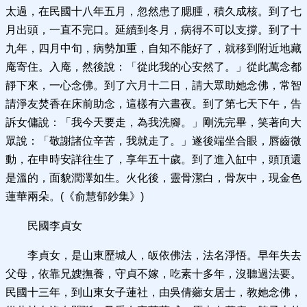
太過，在民國十八年五月，忽然患了腮腫，積久成核。到了七
月出頭，一直不完口。延續到冬月，病得不可以支撐。到了十
九年，四月中旬，病勢加重，自知不能好了，就移到附近地藏
庵寄住。入庵，然後說：「從此我的心安然了。」從此萬念都
靜下來，一心念佛。到了六月十二日，請大眾助她念佛，常智
請淨友焚香在床前助念，這樣有六晝夜。到了第七天下午，告
訴女傭說：「我今天要走，為我洗腳。」剛洗完畢，笑著向大
眾說：「敬謝諸位辛苦，我就走了。」遂後端坐合眼，唇齒微
動，在申時安詳往生了，享年五十歲。到了進入缸中，頭頂還
是溫的，面貌潤澤如生。火化後，靈骨潔白，骨灰中，現金色
蓮華兩朵。(《俞慧郁鈔集》)
民國李貞女
李貞女，是山東歷城人，皈依佛法，法名淨悟。早年失去
父母，依靠兄嫂撫養，守貞不嫁，吃素十多年，沒聽過法要。
民國十三年，到山東女子蓮社，由吳倩薌女居士，教她念佛，