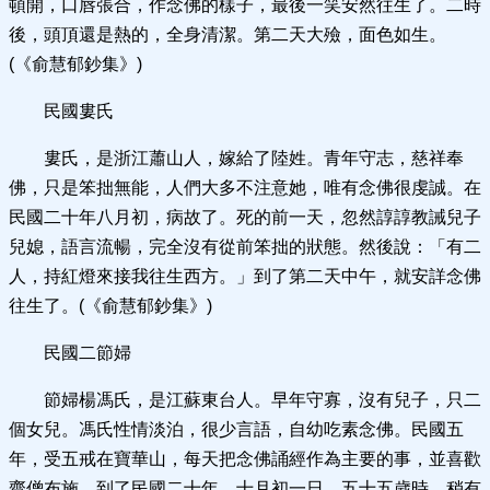
頓開，口唇張合，作念佛的樣子，最後一笑安然往生了。二時
後，頭頂還是熱的，全身清潔。第二天大殮，面色如生。
(《俞慧郁鈔集》)
民國婁氏
婁氏，是浙江蕭山人，嫁給了陸姓。青年守志，慈祥奉
佛，只是笨拙無能，人們大多不注意她，唯有念佛很虔誠。在
民國二十年八月初，病故了。死的前一天，忽然諄諄教誡兒子
兒媳，語言流暢，完全沒有從前笨拙的狀態。然後說：「有二
人，持紅燈來接我往生西方。」到了第二天中午，就安詳念佛
往生了。(《俞慧郁鈔集》)
民國二節婦
節婦楊馮氏，是江蘇東台人。早年守寡，沒有兒子，只二
個女兒。馮氏性情淡泊，很少言語，自幼吃素念佛。民國五
年，受五戒在寶華山，每天把念佛誦經作為主要的事，並喜歡
齋僧布施。到了民國二十年，十月初一日，五十五歲時，稍有