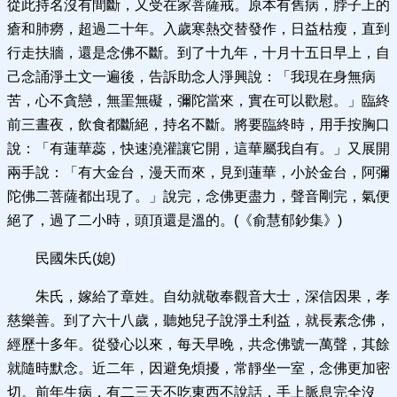
從此持名沒有間斷，又受在家菩薩戒。原本有舊病，脖子上的
瘡和肺癆，超過二十年。入歲寒熱交替發作，日益枯瘦，直到
行走扶牆，還是念佛不斷。到了十九年，十月十五日早上，自
己念誦淨土文一遍後，告訴助念人淨興說：「我現在身無病
苦，心不貪戀，無罣無礙，彌陀當來，實在可以歡慰。」臨終
前三晝夜，飲食都斷絕，持名不斷。將要臨終時，用手按胸口
說：「有蓮華蕊，快速澆灌讓它開，這華屬我自有。」又展開
兩手說：「有大金台，漫天而來，見到蓮華，小於金台，阿彌
陀佛二菩薩都出現了。」說完，念佛更盡力，聲音剛完，氣便
絕了，過了二小時，頭頂還是溫的。(《俞慧郁鈔集》)
民國朱氏(媳)
朱氏，嫁給了章姓。自幼就敬奉觀音大士，深信因果，孝
慈樂善。到了六十八歲，聽她兒子說淨土利益，就長素念佛，
經歷十多年。從發心以來，每天早晚，共念佛號一萬聲，其餘
就隨時默念。近二年，因避免煩擾，常靜坐一室，念佛更加密
切。前年生病，有二三天不吃東西不說話，手上脈息完全沒