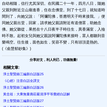
自幼相隨，信行尤其深切。在民國二十一年，四月八日，隨她
父親到附近立山廟進香，住在念佛堂。到了十七日，就知道時
間到了，向她父說：「阿彌陀佛，答應明天子時來接我。」便
同她父親出堂，回家，請求她父親請附近有道僧眾，助她念
佛。她父聽從，果然在十八日夜半子時往生，異香滿室，入殮
時不散。起初女兒與她父親說阿彌陀佛來接時，眾人都聽到音
樂鳴空。往生後，面色如生，笑容不變，只有頭頂是熱的。
(《俞慧郁鈔集》)
分享好文，利人利己，功德無量!
相關文章:
淨土聖賢錄三編新白話版25
《心經》注音白話全譯文
淨土聖賢錄三編新白話版26
黃念祖：大乘無量壽莊嚴清淨平等覺經白話解
淨土聖賢錄三編新白話版27