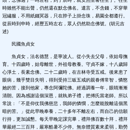
頭，念佛過了一時左右，到了辰時，就安然坐著往生了。往生
時雖然不能出聲，仍然還在默念佛名。遺言，不含錢，不穿華
冠繡服，不用紙錢冥器，只在脖子上掛念珠，易園全都遵行。
從辰時到申時，經歷五時左右，眾人仍然助念佛號。(胡元吉
述)
民國魚貞女
魚貞女，法名德慧，是寧波人。從小失去父母，依姑母撫
育。十四歲時，姑母離世，外祖母教養。守貞不嫁，十八歲歸
心淨土，長素念佛。二十二歲時，在古林寺受五戒。後來患了
眼病，幾乎雙目失明，得到受持三皈五戒的親眷傅常智，憐愍
她的苦，接到他家，專念阿彌陀佛。經過調養一年，眼睛漸漸
清朗。因為感謝這個深恩，就執弟子禮，把傅氏當老師。所以
常說：「不是仰仗我佛慈悲，我師的憐憫，怎麼能脫離這個黑
暗的苦。」從此早晚奉養，二十多年不離左右，而自己的信願
行持，更加誠懇。每天早晚定課完畢，禮拜佛百數十拜，禮拜
華嚴經二三百拜，嚴寒酷暑不少停。無奈體質素來柔弱，勤勞