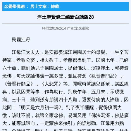
念覺學佛網
:
居士文章
:
轉載
淨土聖賢錄三編新白話版28
時間:2019/2/14 作者:常念彌陀
民國江母
江母汪太夫人，是安徽婺源江易園居士的母親。一生辛苦
持家，孝敬公婆，相夫教子，孝慈都盡到了。民國七年，已經
六十歲，聽到她兒子易園居士，提倡佛法，演說淨土，就持齋
念佛，每天課誦佛號一萬多聲，並且持念《觀音普門品》，
《普賢行願品》，《大悲咒》等。閒暇時就讓兒孫輩，講說經
典，以及因果等事，作為助行。到庚午年，五月末，示現微
病。三十日，聽到孫有朋講四十八願，還要侍病的人諦聽，因
此問：「明天是六月初一嗎?」到了夜半睡醒，覺得痰閉力
微，咳吐不暢，就讓全家念佛。易園又用「佛法宏深，佛慈廣
大，能專誠歸向，一定蒙佛來接引」的話慰勸。江母用力點